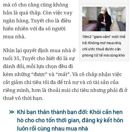
mà cô cho rằng cũng không
hẳn là quá thấp. Còn việc vay
ngân hàng, Tuyết cho là điều
hiển nhiên với đa số người
mua nhà.
16m2 “giam cầm” một thế
hệ: Không mơ mua nhà,
Nhìn lại quyết định mua nhà ở
chỉ ước thuê được căn
phòng tử tế mà cũng khó
tuổi 35, Tuyết cho biết đó là sự
đánh đổi, mỗi lựa chọn đều đi
kèm những “được” và “mất”. Và cô chấp nhận việc
cắt giảm chi tiêu tối đa để trả nợ và có tài sản của
riêng mình, hơn là thoải mái chi tiêu nhưng phải đi ở
thuê vô thời hạn.
Khi bạn thân thành bạn đời: Khỏi cần hẹn
hò cho cho tốn thời gian, đăng ký kết hôn
luôn rồi cùng nhau mua nhà