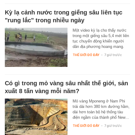
Kỳ lạ cảnh nước trong giếng sâu liên tục
"rung lắc" trong nhiều ngày
Một video kỳ lạ cho thấy nước
trong một giếng sâu 5,4 mét liên
tục chuyển động khiến người
dân địa phương hoang mang.
THẾ GIỚI ĐÓ ĐÂY
-
7 giờ trước
Có gì trong mỏ vàng sâu nhất thế giới, sản
xuất 8 tấn vàng mỗi năm?
Mỏ vàng Mponeng ở Nam Phi
trải dài hơn 380 km đường hầm,
dài hơn toàn bộ hệ thống tàu
điện ngầm của thành phố New…
THẾ GIỚI ĐÓ ĐÂY
-
7 giờ trước