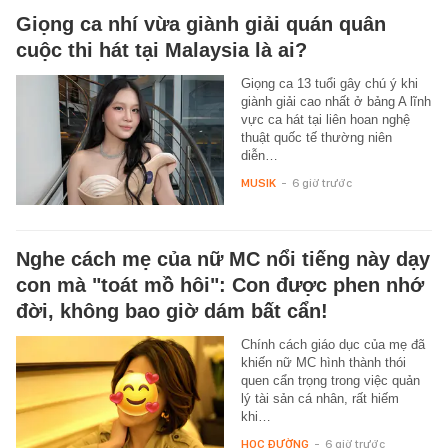
Giọng ca nhí vừa giành giải quán quân
cuộc thi hát tại Malaysia là ai?
Giọng ca 13 tuổi gây chú ý khi
giành giải cao nhất ở bảng A lĩnh
vực ca hát tại liên hoan nghệ
thuật quốc tế thường niên
diễn…
MUSIK
-
6 giờ trước
Nghe cách mẹ của nữ MC nổi tiếng này dạy
con mà "toát mồ hôi": Con được phen nhớ
đời, không bao giờ dám bất cẩn!
Chính cách giáo dục của mẹ đã
khiến nữ MC hình thành thói
quen cẩn trọng trong việc quản
lý tài sản cá nhân, rất hiếm
khi…
HỌC ĐƯỜNG
-
6 giờ trước