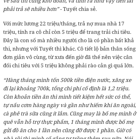
về sau thì cũng khó đoán, và tính ra như vậy tiền lãi
phải trả sẽ nhiều hơn”
- Tuyết chia sẻ.
Với mức lương 22 triệu/tháng, trả nợ mua nhà 17
triệu, tính ra cô chỉ còn 5 triệu để trang trải chi tiêu.
Đây là con số mà nhiều người cho là có phần bất khả
thi, nhưng với Tuyết thì khác. Cô tiết lộ bản thân sống
đơn giản vô cùng, từ xưa đến giờ đã thế nên việc cân
đối chi tiêu với 5 triệu không phải rào cản gì quá lớn.
“Hàng tháng mình tốn 500k tiền điện nước, xăng xe
đi lại khoảng 700k, tổng chi phí cố định là 1,2 triệu.
Còn khoản tiền ăn thì mình tiết kiệm hết sức có thể,
tự nấu cơm hàng ngày và gần như hiếm khi ăn ngoài,
cà phê trà sữa cũng ít lắm. Cũng may là bố mẹ mình ở
quê vẫn hỗ trợ thực phẩm, 1 tháng mình được bố mẹ
gửi đồ ăn cho 1 lần nên cũng đỡ được 1 phần. Giờ có
nhà rồi thì mình cố gắng tự trồng thêm rau nữa. Nói