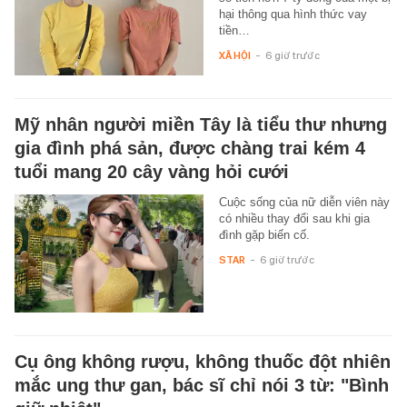
hại thông qua hình thức vay
tiền…
XÃ HỘI
-
6 giờ trước
Mỹ nhân người miền Tây là tiểu thư nhưng
gia đình phá sản, được chàng trai kém 4
tuổi mang 20 cây vàng hỏi cưới
Cuộc sống của nữ diễn viên này
có nhiều thay đổi sau khi gia
đình gặp biến cố.
STAR
-
6 giờ trước
Cụ ông không rượu, không thuốc đột nhiên
mắc ung thư gan, bác sĩ chỉ nói 3 từ: "Bình