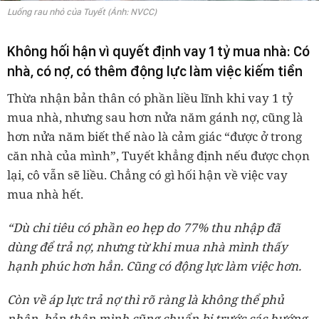
Luống rau nhỏ của Tuyết (Ảnh: NVCC)
Không hối hận vì quyết định vay 1 tỷ mua nhà: Có
nhà, có nợ, có thêm động lực làm việc kiếm tiền
Thừa nhận bản thân có phần liều lĩnh khi vay 1 tỷ
mua nhà, nhưng sau hơn nửa năm gánh nợ, cũng là
hơn nửa năm biết thế nào là cảm giác “được ở trong
căn nhà của mình”, Tuyết khẳng định nếu được chọn
lại, cô vẫn sẽ liều. Chẳng có gì hối hận về việc vay
mua nhà hết.
“Dù chi tiêu có phần eo hẹp do 77% thu nhập đã
dùng để trả nợ, nhưng từ khi mua nhà mình thấy
hạnh phúc hơn hẳn. Cũng có động lực làm việc hơn.
Còn về áp lực trả nợ thì rõ ràng là không thể phủ
nhận, bản thân mình cũng chuẩn bị trước các hướng