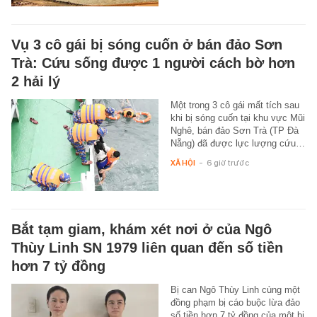
Vụ 3 cô gái bị sóng cuốn ở bán đảo Sơn
Trà: Cứu sống được 1 người cách bờ hơn
2 hải lý
Một trong 3 cô gái mất tích sau
khi bị sóng cuốn tại khu vực Mũi
Nghê, bán đảo Sơn Trà (TP Đà
Nẵng) đã được lực lượng cứu…
XÃ HỘI
-
6 giờ trước
Bắt tạm giam, khám xét nơi ở của Ngô
Thùy Linh SN 1979 liên quan đến số tiền
hơn 7 tỷ đồng
Bị can Ngô Thùy Linh cùng một
đồng phạm bị cáo buộc lừa đảo
số tiền hơn 7 tỷ đồng của một bị