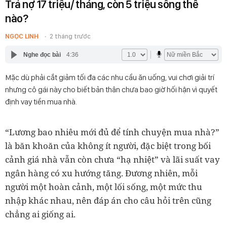
Trả nợ 17 triệu/ tháng, còn 5 triệu sống thế
nào?
NGỌC LINH
2 tháng trước
Nghe đọc bài
4:36
Mặc dù phải cắt giảm tối đa các nhu cầu ăn uống, vui chơi giải trí
nhưng cô gái này cho biết bản thân chưa bao giờ hối hận vì quyết
định vay tiền mua nhà.
“Lương bao nhiêu mới đủ để tính chuyện mua nhà?”
là băn khoăn của không ít người, đặc biệt trong bối
cảnh giá nhà vẫn còn chưa “hạ nhiệt” và lãi suất vay
ngân hàng có xu hướng tăng. Đương nhiên, mỗi
người một hoàn cảnh, một lối sống, một mức thu
nhập khác nhau, nên đáp án cho câu hỏi trên cũng
chẳng ai giống ai.