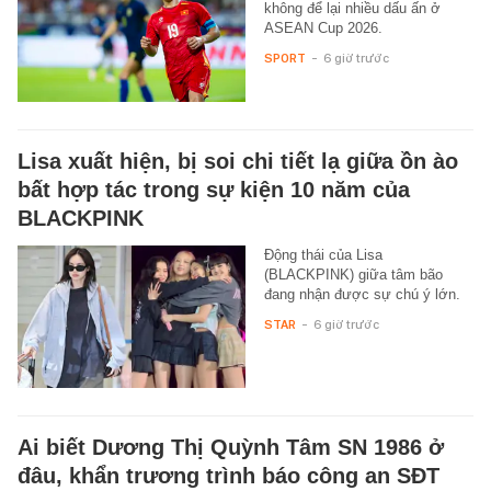
không để lại nhiều dấu ấn ở
ASEAN Cup 2026.
SPORT
-
6 giờ trước
Lisa xuất hiện, bị soi chi tiết lạ giữa ồn ào
bất hợp tác trong sự kiện 10 năm của
BLACKPINK
Động thái của Lisa
(BLACKPINK) giữa tâm bão
đang nhận được sự chú ý lớn.
STAR
-
6 giờ trước
Ai biết Dương Thị Quỳnh Tâm SN 1986 ở
đâu, khẩn trương trình báo công an SĐT