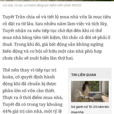
Có nhà, có nợ, có thêm động lực kiếm tiền (Ảnh: NVCC)
Tuyết Trần chia sẻ và tiết lộ mua nhà vốn là mục tiêu
cô đặt ra từ lâu. Sau nhiều năm làm việc và tích lũy,
Tuyết nhận ra nếu tiếp tục chờ đợi đến khi có thể
mua nhà bằng tiền tiết kiệm, thì chắc cả đời sẽ phải ở
thuê. Trong khi đó, giá bất động sản không ngừng
biến động và cơ hội sở hữu một căn nhà phù hợp
chưa chắc sẽ xuất hiện lần thứ hai.
Thế nên thay vì tiếp tục trì
TIN LIÊN QUAN
hoãn, cô quyết định hành
động khi đã chuẩn bị được
phần lớn số vốn cần thiết.
Thực ra ở thời điểm mua nhà,
Tuyết đã có trong tay khoảng
Sợ gánh nợ 10-20 năm khi
44% giá trị căn nhà, một tỷ lệ
mua nhà