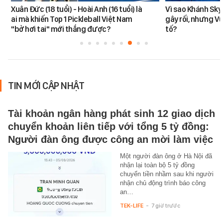
Xuân Đức (18 tuổi) - Hoài Anh (16 tuổi) là
Vì sao Khánh Sky
ai mà khiến Top 1 Pickleball Việt Nam
gây rối, nhưng V
"bở hơi tai" mới thắng được?
tố?
TIN MỚI CẬP NHẬT
Tài khoản ngân hàng phát sinh 12 giao dịch
chuyển khoản liên tiếp với tổng 5 tỷ đồng:
Người đàn ông được công an mời làm việc
Một người đàn ông ở Hà Nội đã
nhận lại toàn bộ 5 tỷ đồng
chuyển tiền nhầm sau khi người
nhận chủ động trình báo công
an…
TEK-LIFE
-
7 giờ trước