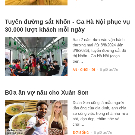
Tuyến đường sắt Nhổn - Ga Hà Nội phục vụ
30.000 lượt khách mỗi ngày
Sau 2 năm đưa vào vận hành
thương mại (từ 8/8/2024 đến
8/8/2026), tuyến đường sắt đô
thị Nhổn - Ga Hà Nội (đoạn
trên…
ĂN - CHƠI - ĐI
-
6 giờ trước
Bữa ăn vợ nấu cho Xuân Son
Xuân Son cũng là mẫu người
đàn ông của gia đình, anh chia
sẻ công việc trong nhà như rửa
bát, dọn dẹp, chăm sóc và
chơi…
ĐỜI SỐNG
-
6 giờ trước