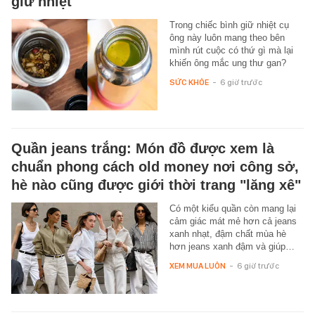
giữ nhiệt"
Trong chiếc bình giữ nhiệt cụ
ông này luôn mang theo bên
mình rút cuộc có thứ gì mà lại
khiến ông mắc ung thư gan?
SỨC KHỎE
-
6 giờ trước
Quần jeans trắng: Món đồ được xem là
chuẩn phong cách old money nơi công sở,
hè nào cũng được giới thời trang "lăng xê"
Có một kiểu quần còn mang lại
cảm giác mát mẻ hơn cả jeans
xanh nhạt, đậm chất mùa hè
hơn jeans xanh đậm và giúp…
XEM MUA LUÔN
-
6 giờ trước