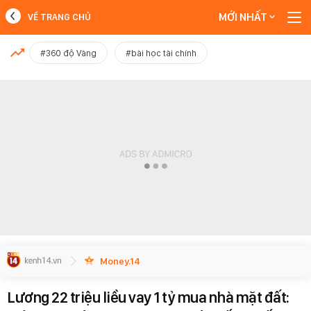
MỚI NHẤT
VỀ TRANG CHỦ
MỚI NHẤT
#360 độ Vàng
#bài học tài chính
Xem thêm
Money.14
Lương 22 triệu liều vay 1 tỷ mua nhà mặt đất: