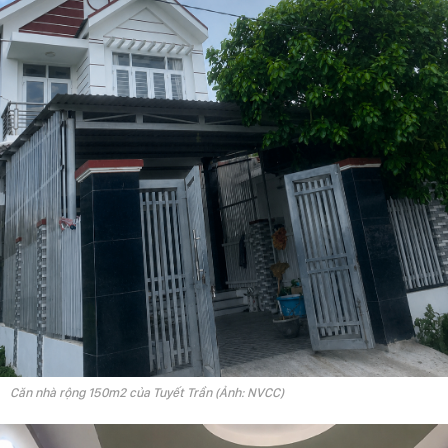
Căn nhà rộng 150m2 của Tuyết Trần (Ảnh: NVCC)