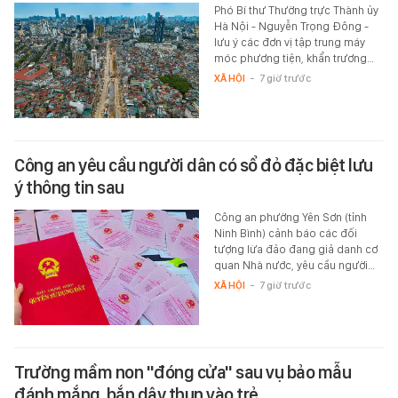
Phó Bí thư Thường trực Thành ủy
Hà Nội - Nguyễn Trọng Đông -
lưu ý các đơn vị tập trung máy
móc phương tiện, khẩn trương…
XÃ HỘI
-
7 giờ trước
Công an yêu cầu người dân có sổ đỏ đặc biệt lưu
ý thông tin sau
Công an phường Yên Sơn (tỉnh
Ninh Bình) cảnh báo các đối
tượng lừa đảo đang giả danh cơ
quan Nhà nước, yêu cầu người…
XÃ HỘI
-
7 giờ trước
Trường mầm non "đóng cửa" sau vụ bảo mẫu
đánh mắng, bắn dây thun vào trẻ