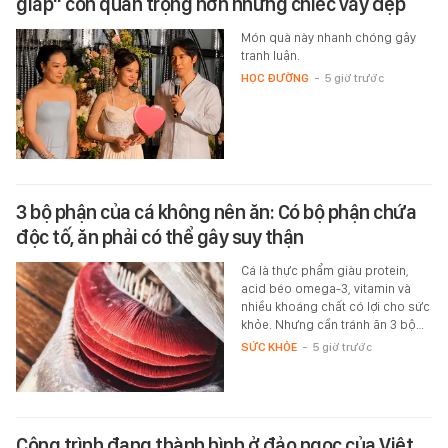
giáp" còn quan trọng hơn những chiếc váy đẹp
Món quà này nhanh chóng gây
tranh luận.
HỌC ĐƯỜNG
-
5 giờ trước
3 bộ phận của cá không nên ăn: Có bộ phận chứa
độc tố, ăn phải có thể gây suy thận
Cá là thực phẩm giàu protein,
acid béo omega-3, vitamin và
nhiều khoáng chất có lợi cho sức
khỏe. Nhưng cần tránh ăn 3 bộ…
SỨC KHỎE
-
5 giờ trước
Công trình đang thành hình ở đảo ngọc của Việt