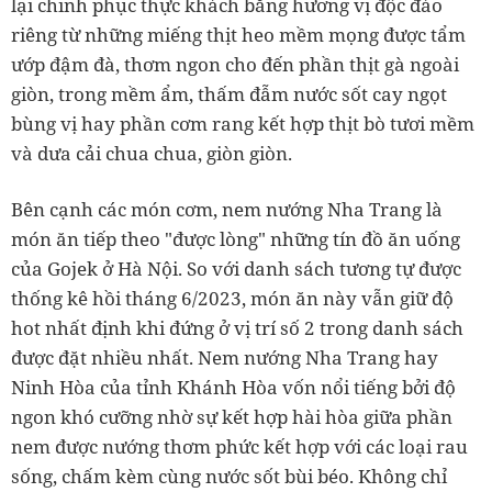
lại chinh phục thực khách bằng hương vị độc đáo
riêng từ những miếng thịt heo mềm mọng được tẩm
ướp đậm đà, thơm ngon cho đến phần thịt gà ngoài
giòn, trong mềm ẩm, thấm đẫm nước sốt cay ngọt
bùng vị hay phần cơm rang kết hợp thịt bò tươi mềm
và dưa cải chua chua, giòn giòn.
Bên cạnh các món cơm, nem nướng Nha Trang là
món ăn tiếp theo "được lòng" những tín đồ ăn uống
của Gojek ở Hà Nội. So với danh sách tương tự được
thống kê hồi tháng 6/2023, món ăn này vẫn giữ độ
hot nhất định khi đứng ở vị trí số 2 trong danh sách
được đặt nhiều nhất. Nem nướng Nha Trang hay
Ninh Hòa của tỉnh Khánh Hòa vốn nổi tiếng bởi độ
ngon khó cưỡng nhờ sự kết hợp hài hòa giữa phần
nem được nướng thơm phức kết hợp với các loại rau
sống, chấm kèm cùng nước sốt bùi béo. Không chỉ