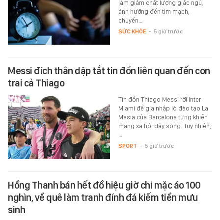
làm giảm chất lượng giấc ngủ,
ảnh hưởng đến tim mạch,
chuyển…
SỨC KHỎE
-
5 giờ trước
Messi đích thân dập tắt tin đồn liên quan đến con
trai cả Thiago
Tin đồn Thiago Messi rời Inter
Miami để gia nhập lò đào tạo La
Masia của Barcelona từng khiến
mạng xã hội dậy sóng. Tuy nhiên,
…
SPORT
-
5 giờ trước
Hồng Thanh bán hết đồ hiệu giờ chỉ mặc áo 100
nghìn, về quê làm tranh đính đá kiếm tiền mưu
sinh