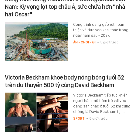
Nam: Kỳ vọng lọt top châu Á, sức chứa hơn "nhà
hát Oscar"
Công trình đang gấp rút hoàn
thiện và đưa vào khai thác trong
ngay năm sau - 2027.
ĂN - CHƠI - ĐI
-
5 giờ trước
Victoria Beckham khoe body nóng bỏng tuổi 52
trên du thuyền 500 tỷ cùng David Beckham
Victoria Beckham tiếp tục khiến
người hâm mộ trầm trồ với vóc
dáng săn chắc ở tuổi 52 khi cùng
chồng là David Beckham tận…
SPORT
-
5 giờ trước