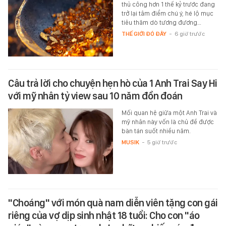
thủ công hơn 1 thế kỷ trước đang
trở lại tâm điểm chú ý, hé lộ mục
tiêu thăm dò tương đương…
THẾ GIỚI ĐÓ ĐÂY
-
6 giờ trước
Câu trả lời cho chuyện hẹn hò của 1 Anh Trai Say Hi
với mỹ nhân tỷ view sau 10 năm đồn đoán
Mối quan hệ giữa một Anh Trai và
mỹ nhân này vốn là chủ đề được
bàn tán suốt nhiều năm.
MUSIK
-
5 giờ trước
"Choáng" với món quà nam diễn viên tặng con gái
riêng của vợ dịp sinh nhật 18 tuổi: Cho con "áo