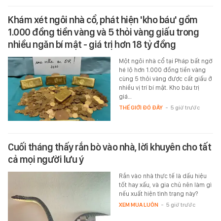
Khám xét ngôi nhà cổ, phát hiện 'kho báu' gồm
1.000 đồng tiền vàng và 5 thỏi vàng giấu trong
nhiều ngăn bí mật - giá trị hơn 18 tỷ đồng
Một ngôi nhà cổ tại Pháp bất ngờ
hé lộ hơn 1.000 đồng tiền vàng
cùng 5 thỏi vàng được cất giấu ở
nhiều vị trí bí mật. Kho báu trị
giá…
THẾ GIỚI ĐÓ ĐÂY
-
5 giờ trước
Cuối tháng thấy rắn bò vào nhà, lời khuyên cho tất
cả mọi người lưu ý
Rắn vào nhà thực tế là dấu hiệu
tốt hay xấu, và gia chủ nên làm gì
nếu xuất hiện tình trạng này?
XEM MUA LUÔN
-
5 giờ trước