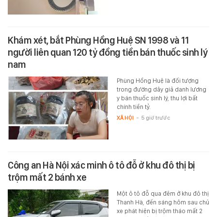
Khám xét, bắt Phùng Hồng Huệ SN 1998 và 11
người liên quan 120 tỷ đồng tiền bán thuốc sinh lý
nam
Phùng Hồng Huệ là đối tượng
trong đường dây giả danh lương
y bán thuốc sinh lý, thu lợi bất
chính tiền tỷ.
XÃ HỘI
-
5 giờ trước
Công an Hà Nội xác minh ô tô đỗ ở khu đô thị bị
trộm mất 2 bánh xe
Một ô tô đỗ qua đêm ở khu đô thị
Thanh Hà, đến sáng hôm sau chủ
xe phát hiện bị trộm tháo mất 2