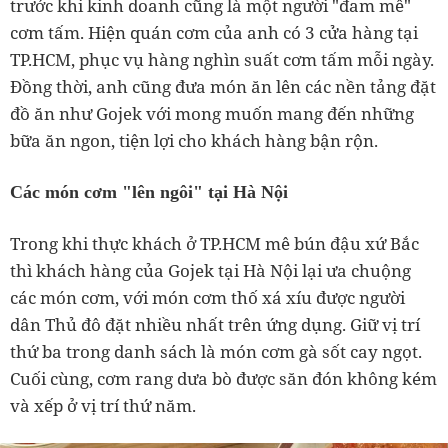
trước khi kinh doanh cũng là một người "đam mê"
cơm tấm. Hiện quán cơm của anh có 3 cửa hàng tại
TP.HCM, phục vụ hàng nghìn suất cơm tấm mỗi ngày.
Đồng thời, anh cũng đưa món ăn lên các nền tảng đặt
đồ ăn như Gojek với mong muốn mang đến những
bữa ăn ngon, tiện lợi cho khách hàng bận rộn.
Các món cơm "lên ngôi" tại Hà Nội
Trong khi thực khách ở TP.HCM mê bún đậu xứ Bắc
thì khách hàng của Gojek tại Hà Nội lại ưa chuộng
các món cơm, với món cơm thố xá xíu được người
dân Thủ đô đặt nhiều nhất trên ứng dụng. Giữ vị trí
thứ ba trong danh sách là món cơm gà sốt cay ngọt.
Cuối cùng, cơm rang dưa bò được săn đón không kém
và xếp ở vị trí thứ năm.