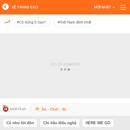
VỀ TRANG CHỦ
MỚI NHẤT
MỚI NHẤT
#Có Xứng 5 Sao?
#Việt Nam đỉnh nhất
Xem thêm
Ăn - Chơi - Đi
Có như lời đồn
Chi tiêu điệu nghệ
HERE WE GO