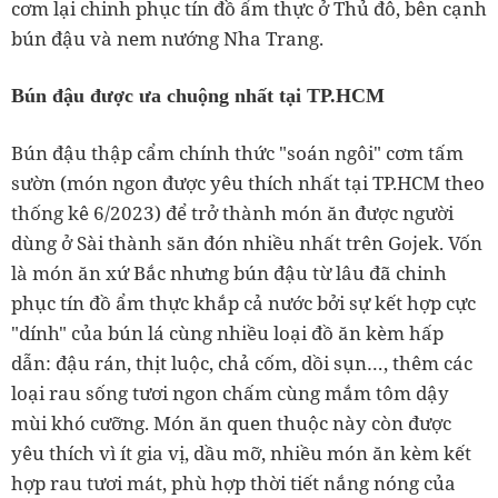
cơm lại chinh phục tín đồ ẩm thực ở Thủ đô, bên cạnh
bún đậu và nem nướng Nha Trang.
Bún đậu được ưa chuộng nhất tại TP.HCM
Bún đậu thập cẩm chính thức "soán ngôi" cơm tấm
sườn (món ngon được yêu thích nhất tại TP.HCM theo
thống kê 6/2023) để trở thành món ăn được người
dùng ở Sài thành săn đón nhiều nhất trên Gojek. Vốn
là món ăn xứ Bắc nhưng bún đậu từ lâu đã chinh
phục tín đồ ẩm thực khắp cả nước bởi sự kết hợp cực
"dính" của bún lá cùng nhiều loại đồ ăn kèm hấp
dẫn: đậu rán, thịt luộc, chả cốm, dồi sụn…, thêm các
loại rau sống tươi ngon chấm cùng mắm tôm dậy
mùi khó cưỡng. Món ăn quen thuộc này còn được
yêu thích vì ít gia vị, dầu mỡ, nhiều món ăn kèm kết
hợp rau tươi mát, phù hợp thời tiết nắng nóng của