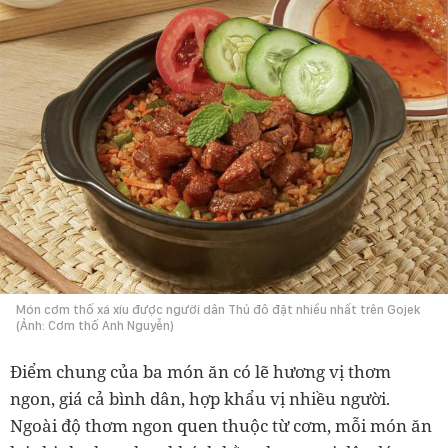
Món cơm thố xá xíu được người dân Thủ đô đặt nhiều nhất trên Gojek
(Ảnh: Cơm thố Anh Nguyễn)
Điểm chung của ba món ăn có lẽ hương vị thơm
ngon, giá cả bình dân, hợp khẩu vị nhiều người.
Ngoài độ thơm ngon quen thuộc từ cơm, mỗi món ăn