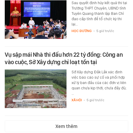
Sau quyết định hủy kết quả thi tại
Trường THPT Chuyên, UBND tỉnh
Tuyên Quang thành lập Ban Chỉ
đạo cấp tỉnh để tổ chức kỳ thi
lại…
HỌC ĐƯỜNG
-
5 giờ trước
Vụ sập mái Nhà thi đấu hơn 22 tỷ đồng: Công an
vào cuộc, Sở Xây dựng chỉ loạt tồn tại
Sở Xây dựng Đắk Lắk xác định
việc báo cáo sự cố và phối hợp
xử lý ban đầu của các đơn vị liên
quan chưa kịp thời, chưa đầy đủ;
…
XÃ HỘI
-
5 giờ trước
Xem thêm