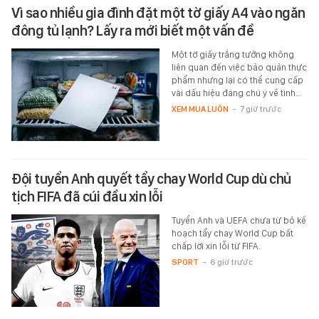
Vì sao nhiều gia đình đặt một tờ giấy A4 vào ngăn
đông tủ lạnh? Lấy ra mới biết một vấn đề
Một tờ giấy trắng tưởng không
liên quan đến việc bảo quản thực
phẩm nhưng lại có thể cung cấp
vài dấu hiệu đáng chú ý về tình…
XEM MUA LUÔN
-
7 giờ trước
Đội tuyển Anh quyết tẩy chay World Cup dù chủ
tịch FIFA đã cúi đầu xin lỗi
Tuyển Anh và UEFA chưa từ bỏ kế
hoạch tẩy chay World Cup bất
chấp lời xin lỗi từ FIFA.
SPORT
-
6 giờ trước