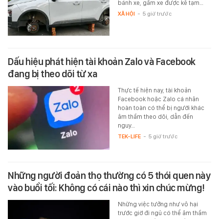
bánh xe, gầm xe được kê tạm…
XÃ HỘI
-
5 giờ trước
Dấu hiệu phát hiện tài khoản Zalo và Facebook
đang bị theo dõi từ xa
Thực tế hiện nay, tài khoản
Facebook hoặc Zalo cá nhân
hoàn toàn có thể bị người khác
âm thầm theo dõi, dẫn đến
nguy…
TEK-LIFE
-
5 giờ trước
Những người đoản thọ thường có 5 thói quen này
vào buổi tối: Không có cái nào thì xin chúc mừng!
Những việc tưởng như vô hại
trước giờ đi ngủ có thể âm thầm