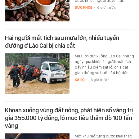
được nhiều người truyền tai…
SỨC KHỎE
-
6 giờ trước
Hai người mất tích sau mưa lớn, nhiều tuyến
đường ở Lào Cai bị chia cắt
Mưa lớn trút xuống Lào Cai những
ngày qua khiến 2 người mất tích,
gây nhiều điểm sạt lở, chia cắt
giao thông và buộc 34 hộ dân…
XÃ HỘI
-
6 giờ trước
Khoan xuống vùng đất nông, phát hiện số vàng trị
giá 355.000 tỷ đồng, lộ mục tiêu thăm dò 100 tấn
vàng
Một khu mỏ từng được khai thác