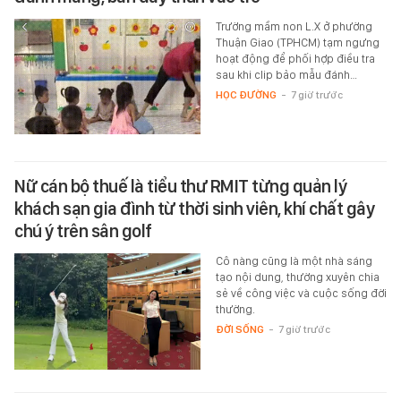
Trường mầm non L.X ở phường
Thuận Giao (TPHCM) tạm ngưng
hoạt động để phối hợp điều tra
sau khi clip bảo mẫu đánh…
HỌC ĐƯỜNG
-
7 giờ trước
Nữ cán bộ thuế là tiểu thư RMIT từng quản lý
khách sạn gia đình từ thời sinh viên, khí chất gây
chú ý trên sân golf
Cô nàng cũng là một nhà sáng
tạo nội dung, thường xuyên chia
sẻ về công việc và cuộc sống đời
thường.
ĐỜI SỐNG
-
7 giờ trước