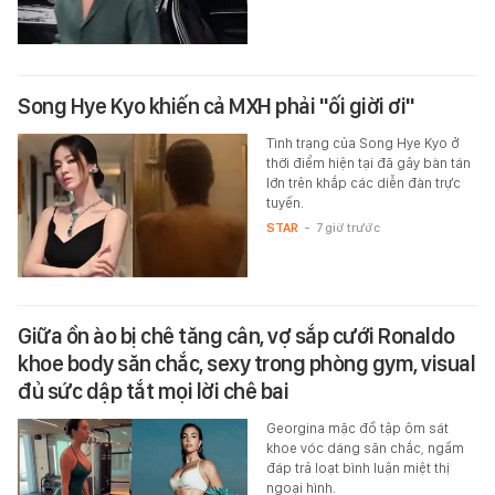
Song Hye Kyo khiến cả MXH phải "ối giời ơi"
Tình trạng của Song Hye Kyo ở
thời điểm hiện tại đã gây bàn tán
lớn trên khắp các diễn đàn trực
tuyến.
STAR
-
7 giờ trước
Giữa ồn ào bị chê tăng cân, vợ sắp cưới Ronaldo
khoe body săn chắc, sexy trong phòng gym, visual
đủ sức dập tắt mọi lời chê bai
Georgina mặc đồ tập ôm sát
khoe vóc dáng săn chắc, ngầm
đáp trả loạt bình luận miệt thị
ngoại hình.