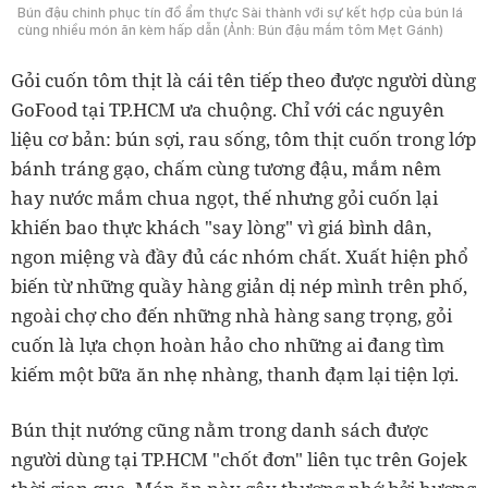
Bún đậu chinh phục tín đồ ẩm thực Sài thành với sự kết hợp của bún lá
cùng nhiều món ăn kèm hấp dẫn (Ảnh: Bún đậu mắm tôm Mẹt Gánh)
Gỏi cuốn tôm thịt là cái tên tiếp theo được người dùng
GoFood tại TP.HCM ưa chuộng. Chỉ với các nguyên
liệu cơ bản: bún sợi, rau sống, tôm thịt cuốn trong lớp
bánh tráng gạo, chấm cùng tương đậu, mắm nêm
hay nước mắm chua ngọt, thế nhưng gỏi cuốn lại
khiến bao thực khách "say lòng" vì giá bình dân,
ngon miệng và đầy đủ các nhóm chất. Xuất hiện phổ
biến từ những quầy hàng giản dị nép mình trên phố,
ngoài chợ cho đến những nhà hàng sang trọng, gỏi
cuốn là lựa chọn hoàn hảo cho những ai đang tìm
kiếm một bữa ăn nhẹ nhàng, thanh đạm lại tiện lợi.
Bún thịt nướng cũng nằm trong danh sách được
người dùng tại TP.HCM "chốt đơn" liên tục trên Gojek