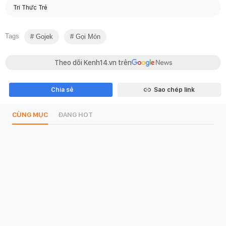
Trí Thức Trẻ
Tags
Gojek
Gọi Món
Theo dõi Kenh14.vn trên
Chia sẻ
Sao chép link
CÙNG MỤC
ĐANG HOT