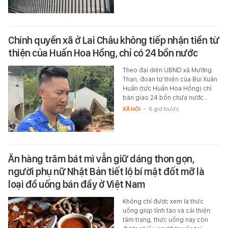
Chính quyền xã ở Lai Châu không tiếp nhận tiền từ
thiện của Huấn Hoa Hồng, chỉ có 24 bồn nước
Theo đại diện UBND xã Mường
Than, đoàn từ thiện của Bùi Xuân
Huấn (tức Huấn Hoa Hồng) chỉ
bàn giao 24 bồn chứa nước…
XÃ HỘI
-
6 giờ trước
Ăn hàng trăm bát mì vẫn giữ dáng thon gọn,
người phụ nữ Nhật Bản tiết lộ bí mật đốt mỡ là
loại đồ uống bán đầy ở Việt Nam
Không chỉ được xem là thức
uống giúp tỉnh táo và cải thiện
tâm trạng, thức uống này còn