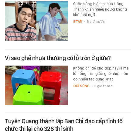
Cuộc sống hiện tại của Hồng
Thanh khiến nhiều người không
khỏi bất ngờ.
STAR
-
5 giờ trước
Vì sao ghế nhựa thường có lỗ tròn ở giữa?
Không chỉ để cho đẹp hay lạ mà
lỗ hổng tròn giữa ghế nhựa còn
có nhiều tác dụng khác.
ĐỜI SỐNG
-
5 giờ trước
Tuyên Quang thành lập Ban Chỉ đạo cấp tỉnh tổ
chức thi lại cho 328 thí sinh