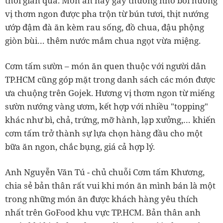
thời gian qua. Món ăn này gây thương nhớ bởi hương
vị thơm ngon được pha trộn từ bún tươi, thịt nướng
ướp đậm đà ăn kèm rau sống, đồ chua, đậu phộng
giòn bùi… thêm nước mắm chua ngọt vừa miệng.
Cơm tấm sườn – món ăn quen thuộc với người dân
TP.HCM cũng góp mặt trong danh sách các món được
ưa chuộng trên Gojek. Hương vị thơm ngon từ miếng
sườn nướng vàng ươm, kết hợp với nhiều "topping"
khác như bì, chả, trứng, mỡ hành, lạp xưởng,… khiến
cơm tấm trở thành sự lựa chọn hàng đầu cho một
bữa ăn ngon, chắc bụng, giá cả hợp lý.
Anh Nguyễn Văn Tú - chủ chuỗi Cơm tấm Khương,
chia sẻ bản thân rất vui khi món ăn mình bán là một
trong những món ăn được khách hàng yêu thích
nhất trên GoFood khu vực TP.HCM. Bản thân anh