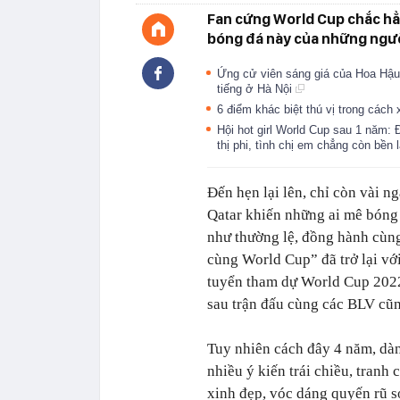
Fan cứng World Cup chắc hẳ
bóng đá này của những ngư
Ứng cử viên sáng giá của Hoa Hậu 
tiếng ở Hà Nội
6 điểm khác biệt thú vị trong các
Hội hot girl World Cup sau 1 năm: 
thị phi, tình chị em chẳng còn bền 
Đến hẹn lại lên, chỉ còn vài n
Qatar khiến những ai mê bóng
như thường lệ, đồng hành cùng
cùng World Cup” đã trở lại vớ
tuyển tham dự World Cup 2022.
sau trận đấu cùng các BLV cũ
Tuy nhiên cách đây 4 năm, dàn 
nhiều ý kiến trái chiều, tranh
xinh đẹp, vóc dáng quyến rũ s