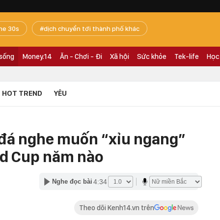
he 30s
dịch chuyển tới thành phố khác
 sống
Money.14
Ăn - Chơi - Đi
Xã hội
Sức khỏe
Tek-life
Học
HOT TREND
YÊU
 đá nghe muốn “xỉu ngang”
rld Cup năm nào
4:34
Nghe đọc bài
Theo dõi Kenh14.vn trên