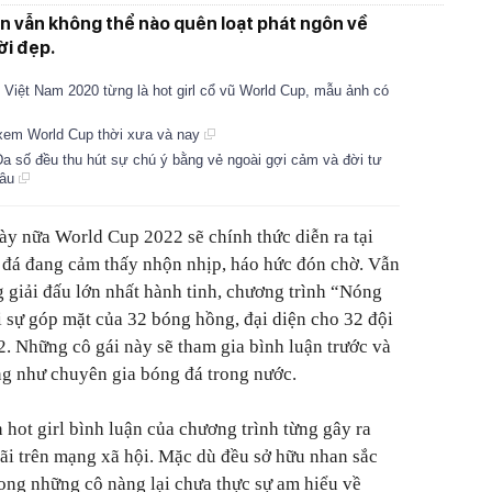
n vẫn không thể nào quên loạt phát ngôn về
ời đẹp.
Việt Nam 2020 từng là hot girl cổ vũ World Cup, mẫu ảnh có
h xem World Cup thời xưa và nay
Đa số đều thu hút sự chú ý bằng vẻ ngoài gợi cảm và đời tư
lâu
gày nữa World Cup 2022 sẽ chính thức diễn ra tại
 đá đang cảm thấy nhộn nhịp, háo hức đón chờ. Vẫn
 giải đấu lớn nhất hành tinh, chương trình “Nóng
i sự góp mặt của 32 bóng hồng, đại diện cho 32 đội
 Những cô gái này sẽ tham gia bình luận trước và
ng như chuyên gia bóng đá trong nước.
hot girl bình luận của chương trình từng gây ra
 cãi trên mạng xã hội. Mặc dù đều sở hữu nhan sắc
ong những cô nàng lại chưa thực sự am hiểu về