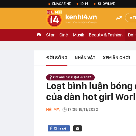
EMAGAZINE
ID.14
SHOWLIVE
T
Star
Ciné
Musik
Beauty & Fashion
Đời
ĐỜI SỐNG
NHÂN VẬT
XEM ĂN CHƠI
Loạt bình luận bóng
của dàn hot girl Wo
HẢI MY,
17:35 15/11/2022
Chia sẻ