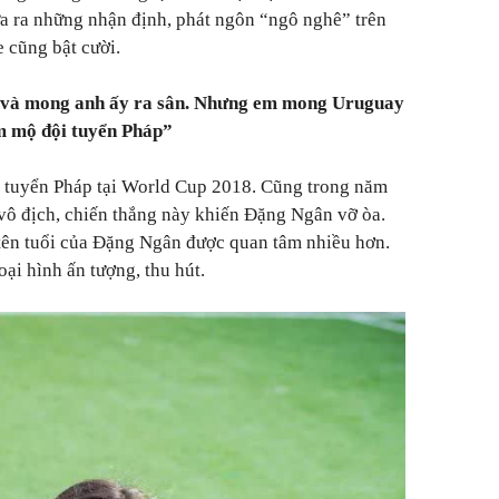
ưa ra những nhận định, phát ngôn “ngô nghê” trên
 cũng bật cười.
 và mong anh ấy ra sân. Nhưng em mong Uruguay
âm mộ đội tuyển Pháp”
 tuyển Pháp tại World Cup 2018. Cũng trong năm
vô địch, chiến thắng này khiến Đặng Ngân vỡ òa.
tên tuổi của Đặng Ngân được quan tâm nhiều hơn.
ại hình ấn tượng, thu hút.