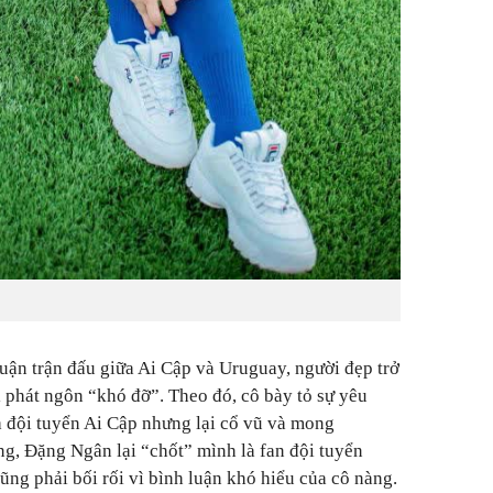
luận trận đấu giữa Ai Cập và Uruguay, người đẹp trở
i phát ngôn “khó đỡ”. Theo đó, cô bày tỏ sự yêu
ủa đội tuyển Ai Cập nhưng lại cổ vũ và mong
g, Đặng Ngân lại “chốt” mình là fan đội tuyển
ng phải bối rối vì bình luận khó hiểu của cô nàng.