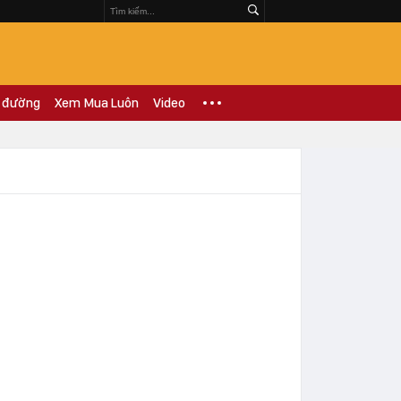
 đường
Xem Mua Luôn
Video