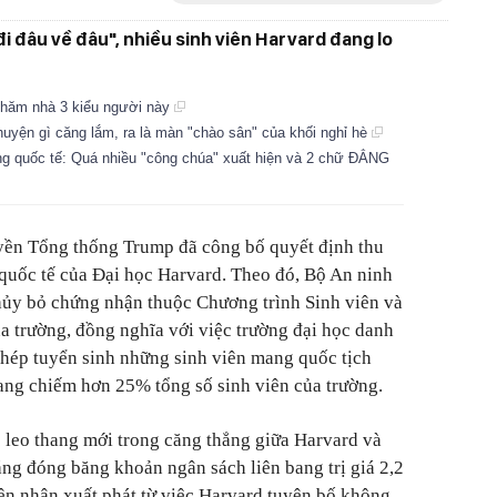
đi đâu về đâu", nhiều sinh viên Harvard đang lo
thăm nhà 3 kiểu người này
uyện gì căng lắm, ra là màn "chào sân" của khối nghỉ hè
ng quốc tế: Quá nhiều "công chúa" xuất hiện và 2 chữ ĐẲNG
yền Tổng thống Trump đã công bố quyết định thu
 quốc tế của Đại học Harvard. Theo đó, Bộ An ninh
hủy bỏ chứng nhận thuộc Chương trình Sinh viên và
 trường, đồng nghĩa với việc trường đại học danh
hép tuyển sinh những sinh viên mang quốc tịch
ang chiếm hơn 25% tổng số sinh viên của trường.
 leo thang mới trong căng thẳng giữa Harvard và
ng đóng băng khoản ngân sách liên bang trị giá 2,2
ên nhân xuất phát từ việc Harvard tuyên bố không