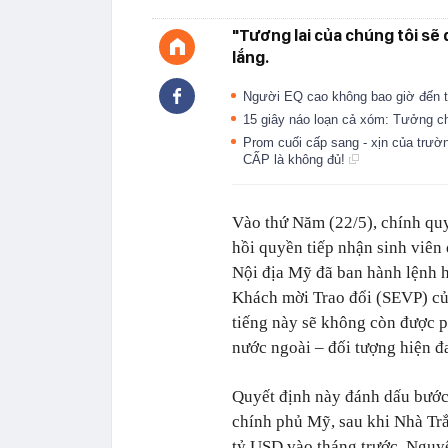
"Tương lai của chúng tôi sẽ 
lắng.
Người EQ cao không bao giờ đến 
15 giây náo loạn cả xóm: Tưởng ch
Prom cuối cấp sang - xịn của trườ
CẤP là không đủ!
Vào thứ Năm (22/5), chính qu
hồi quyền tiếp nhận sinh viên
Nội địa Mỹ đã ban hành lệnh 
Khách mời Trao đổi (SEVP) của
tiếng này sẽ không còn được p
nước ngoài – đối tượng hiện đ
Quyết định này đánh dấu bước
chính phủ Mỹ, sau khi Nhà Trắ
tỷ USD vào tháng trước. Nguy