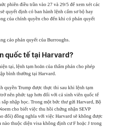
hức phiên điều trần vào 27 và 29/5 để xem xét các
à sẽ quyết định có ban hành lệnh cấm sơ bộ hay
ng của chính quyền cho đến khi có phán quyết
ng cáo phán quyết của Burroughs.
ên quốc tế tại Harvard?
hiện tại, lệnh tạm hoãn của thẩm phán cho phép
 tập bình thường tại Harvard.
ính quyền Trump được thực thi sau khi lệnh tạm
 trở nên phức tạp hơn đối với cả sinh viên quốc tế
n sắp nhập học. Trong một bức thư gửi Harvard, Bộ
 Noem cho biết việc thu hồi chứng nhận SEVP
ao đổi) đồng nghĩa với việc Harvard sẽ không được
n nào thuộc diện visa không định cư F hoặc J trong