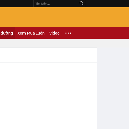
 đường
Xem Mua Luôn
Video