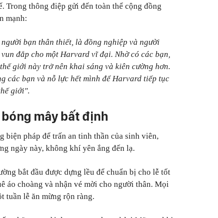
tế. Trong thông điệp gửi đến toàn thể cộng đồng
ấn mạnh:
người bạn thân thiết, là đồng nghiệp và người
i vun đắp cho một Harvard vĩ đại. Nhờ có các bạn,
 thế giới này trở nên khai sáng và kiên cường hơn.
ng các bạn và nỗ lực hết mình để Harvard tiếp tục
hế giới".
i bóng mây bất định
 biện pháp để trấn an tinh thần của sinh viên,
g ngày này, không khí yên ắng đến lạ.
rường bắt đầu được dựng lều để chuẩn bị cho lễ tốt
huê áo choàng và nhận vé mời cho người thân. Mọi
t tuần lễ ăn mừng rộn ràng.