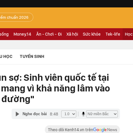
iểm chuẩn 2026
 sống
Money.14
Ăn - Chơi - Đi
Xã hội
Sức khỏe
Tek-life
Học
U HỌC
TUYỂN SINH
un sợ: Sinh viên quốc tế tại
mang vì khả năng lâm vào
a đường"
8:48
Nghe đọc bài
Theo dõi Kenh14.vn trên