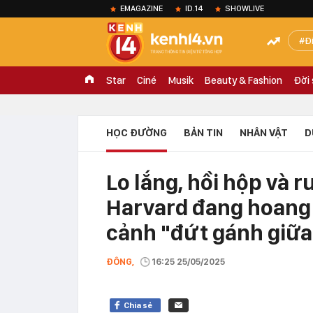
EMAGAZINE
ID.14
SHOWLIVE
Đ
Star
Ciné
Musik
Beauty & Fashion
Đời
HỌC ĐƯỜNG
BẢN TIN
NHÂN VẬT
D
Lo lắng, hồi hộp và r
Harvard đang hoang 
cảnh "đứt gánh giữ
ĐÔNG,
16:25 25/05/2025
Chia sẻ