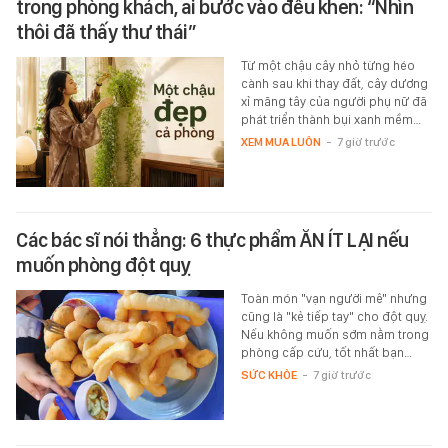
trong phòng khách, ai bước vào đều khen: “Nhìn
thôi đã thấy thư thái”
Từ một chậu cây nhỏ từng héo
cành sau khi thay đất, cây dương
xỉ măng tây của người phụ nữ đã
phát triển thành bụi xanh mềm…
XEM MUA LUÔN
-
7 giờ trước
Các bác sĩ nói thẳng: 6 thực phẩm ĂN ÍT LẠI nếu
muốn phòng đột quỵ
Toàn món "vạn người mê" nhưng
cũng là "kẻ tiếp tay" cho đột quỵ.
Nếu không muốn sớm nằm trong
phòng cấp cứu, tốt nhất bạn…
SỨC KHỎE
-
7 giờ trước