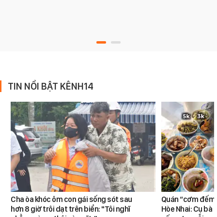
TIN NỔI BẬT KÊNH14
Cha òa khóc ôm con gái sống sót sau
Quán “cơm đếm”
hơn 8 giờ trôi dạt trên biển: "Tôi nghĩ
Hòe Nhai: Cụ bà 8