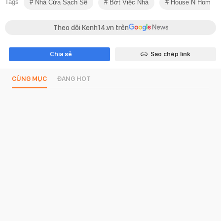
Tags
Nhà Cửa Sạch Sẽ
Bớt Việc Nhà
House N Home
Theo dõi Kenh14.vn trên
Chia sẻ
Sao chép link
CÙNG MỤC
ĐANG HOT