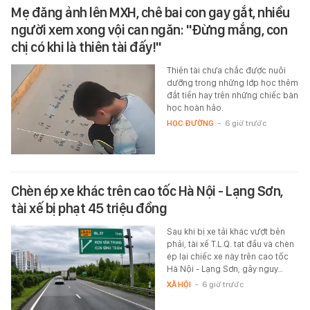
Mẹ đăng ảnh lên MXH, chê bai con gay gắt, nhiều
người xem xong vội can ngăn: "Đừng mắng, con
chị có khi là thiên tài đấy!"
Thiên tài chưa chắc được nuôi
dưỡng trong những lớp học thêm
đắt tiền hay trên những chiếc bàn
học hoàn hảo.
HỌC ĐƯỜNG
-
6 giờ trước
Chèn ép xe khác trên cao tốc Hà Nội - Lạng Sơn,
tài xế bị phạt 45 triệu đồng
Sau khi bị xe tải khác vượt bên
phải, tài xế T.L.Q. tạt đầu và chèn
ép lại chiếc xe này trên cao tốc
Hà Nội - Lạng Sơn, gây nguy…
XÃ HỘI
-
6 giờ trước