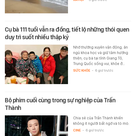
Cụ bà 111 tuổi vẫn ra đồng, tiết lộ những thói quen
duy trì suốt nhiều thập kỷ
Nhờ thường xuyên vận động, ăn
ngủ khoa học và giữ tâm hướng
thiện, cụ bà tại tỉnh Giang Tô,
Trung Quốc sống vui, khỏe ở…
SỨC KHỎE
-
6 giờ trước
Bộ phim cuối cùng trong sự nghiệp của Trấn
Thành
Chia sẻ của Trấn Thành khiến
không ít người bất ngờ và tò mò.
CINE
-
6 giờ trước