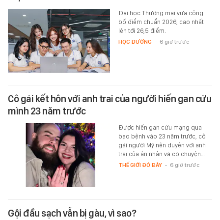
Đại học Thương mại vừa công
bố điểm chuẩn 2026, cao nhất
lên tới 26,5 điểm.
HỌC ĐƯỜNG
-
6 giờ trước
Cô gái kết hôn với anh trai của người hiến gan cứu
mình 23 năm trước
Được hiến gan cứu mạng qua
bạo bệnh vào 23 năm trước, cô
gái người Mỹ nên duyên với anh
trai của ân nhân và có chuyện…
THẾ GIỚI ĐÓ ĐÂY
-
6 giờ trước
Gội đầu sạch vẫn bị gàu, vì sao?