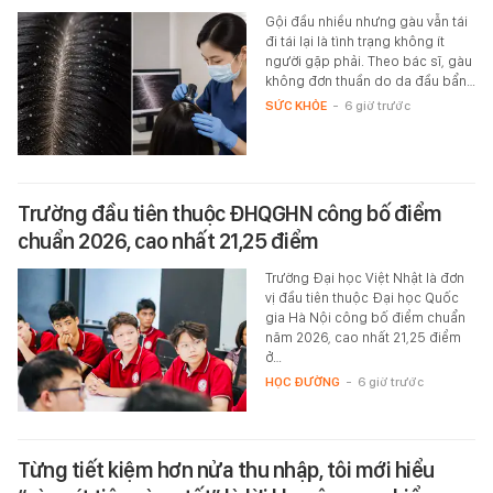
Gội đầu nhiều nhưng gàu vẫn tái
đi tái lại là tình trạng không ít
người gặp phải. Theo bác sĩ, gàu
không đơn thuần do da đầu bẩn…
SỨC KHỎE
-
6 giờ trước
Trường đầu tiên thuộc ĐHQGHN công bố điểm
chuẩn 2026, cao nhất 21,25 điểm
Trường Đại học Việt Nhật là đơn
vị đầu tiên thuộc Đại học Quốc
gia Hà Nội công bố điểm chuẩn
năm 2026, cao nhất 21,25 điểm
ở…
HỌC ĐƯỜNG
-
6 giờ trước
Từng tiết kiệm hơn nửa thu nhập, tôi mới hiểu