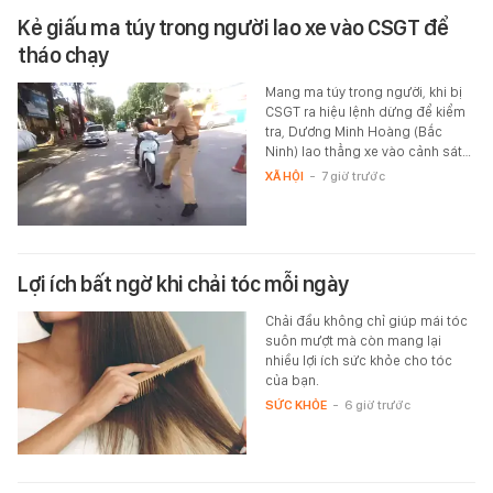
Kẻ giấu ma túy trong người lao xe vào CSGT để
tháo chạy
Mang ma túy trong người, khi bị
CSGT ra hiệu lệnh dừng để kiểm
tra, Dương Minh Hoàng (Bắc
Ninh) lao thẳng xe vào cảnh sát…
XÃ HỘI
-
7 giờ trước
Lợi ích bất ngờ khi chải tóc mỗi ngày
Chải đầu không chỉ giúp mái tóc
suôn mượt mà còn mang lại
nhiều lợi ích sức khỏe cho tóc
của bạn.
SỨC KHỎE
-
6 giờ trước