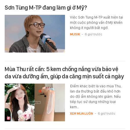
Sơn Tùng M-TP đang làm gì ở Mỹ?
Việc Sơn Tùng M-TP xuất hiện tại
một cuộc phỏng vấn ở Mỹ khiến
không ít người bất ngờ.
MUSIK
-
6 giờ trước
Mùa Thu rất cần: 5 kem chống nắng vừa bảo vệ
da vừa dưỡng ẩm, giúp da căng mịn suốt cả ngày
Điểm khác biệt là vào mùa Thu,
làn da thường bắt đầu khô hơn
do độ ẩm không khí giảm. Nếu
tiếp tục sử dụng những loại
kem…
XEM MUA LUÔN
-
6 giờ trước