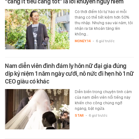
“càng ít tiêu càng tốt” là lời khuyên nguy hiểm
Có thời điểm tôi tự hào vì mỗi
tháng có thể tiết kiệm hơn 50%
thu nhập. Nhưng sau vài năm, tôi
nhận ra tài khoản tăng lên
không…
MONEY.14
-
6 giờ trước
Nam diễn viên đình đám ly hôn nữ đại gia đúng
dịp kỷ niệm 1 năm ngày cưới, nô nức đi hẹn hò 1 nữ
CEO giàu có khác
Diễn biến trong chuyện tình cảm
của nam diễn viên nổi tiếng này
khiến cho công chúng ngỡ
ngàng, bật ngửa.
STAR
-
6 giờ trước