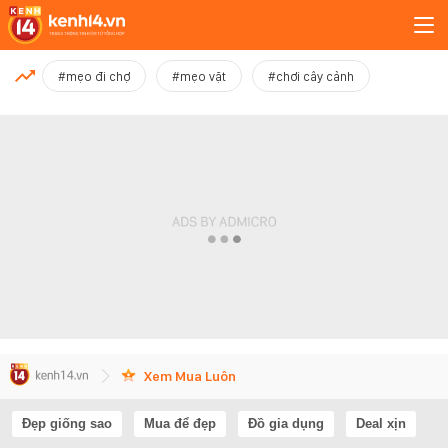
MỚI NHẤT
#mẹo đi chợ
#mẹo vặt
#chơi cây cảnh
Xem thêm
Xem Mua Luôn
Đẹp giống sao
Mua để đẹp
Đồ gia dụng
Deal xịn