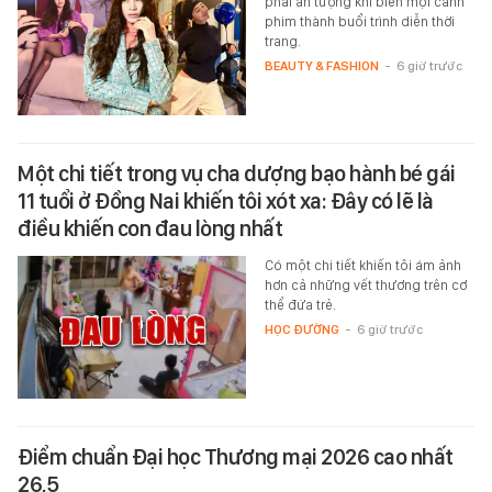
phải ấn tượng khi biến mọi cảnh
phim thành buổi trình diễn thời
trang.
BEAUTY & FASHION
-
6 giờ trước
Một chi tiết trong vụ cha dượng bạo hành bé gái
11 tuổi ở Đồng Nai khiến tôi xót xa: Đây có lẽ là
điều khiến con đau lòng nhất
Có một chi tiết khiến tôi ám ảnh
hơn cả những vết thương trên cơ
thể đứa trẻ.
HỌC ĐƯỜNG
-
6 giờ trước
Điểm chuẩn Đại học Thương mại 2026 cao nhất
26,5