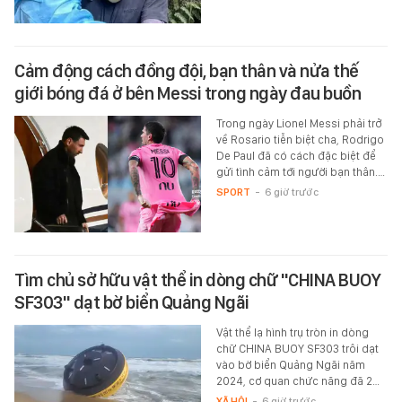
Cảm động cách đồng đội, bạn thân và nửa thế
giới bóng đá ở bên Messi trong ngày đau buồn
Trong ngày Lionel Messi phải trở
về Rosario tiễn biệt cha, Rodrigo
De Paul đã có cách đặc biệt để
gửi tình cảm tới người bạn thân.…
SPORT
-
6 giờ trước
Tìm chủ sở hữu vật thể in dòng chữ "CHINA BUOY
SF303" dạt bờ biển Quảng Ngãi
Vật thể lạ hình trụ tròn in dòng
chữ CHINA BUOY SF303 trôi dạt
vào bờ biển Quảng Ngãi năm
2024, cơ quan chức năng đã 2…
XÃ HỘI
-
6 giờ trước