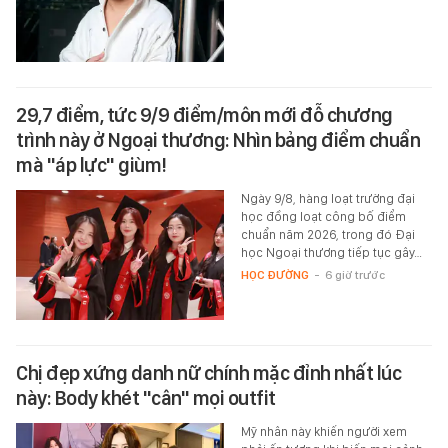
29,7 điểm, tức 9/9 điểm/môn mới đỗ chương
trình này ở Ngoại thương: Nhìn bảng điểm chuẩn
mà "áp lực" giùm!
Ngày 9/8, hàng loạt trường đại
học đồng loạt công bố điểm
chuẩn năm 2026, trong đó Đại
học Ngoại thương tiếp tục gây…
HỌC ĐƯỜNG
-
6 giờ trước
Chị đẹp xứng danh nữ chính mặc đỉnh nhất lúc
này: Body khét "cân" mọi outfit
Mỹ nhân này khiến người xem