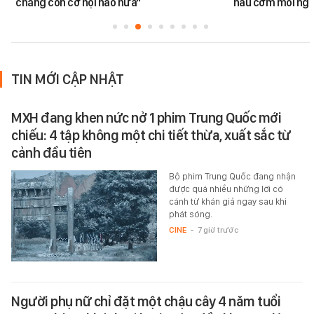
chẳng còn cơ hội nào nữa"
nấu cơm mỗi ngà
TIN MỚI CẬP NHẬT
MXH đang khen nức nở 1 phim Trung Quốc mới
chiếu: 4 tập không một chi tiết thừa, xuất sắc từ
cảnh đầu tiên
Bộ phim Trung Quốc đang nhận
được quá nhiều những lời có
cánh từ khán giả ngay sau khi
phát sóng.
CINE
-
7 giờ trước
Người phụ nữ chỉ đặt một chậu cây 4 năm tuổi