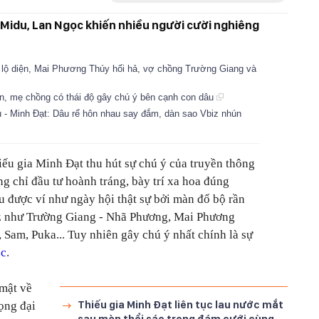
 Midu, Lan Ngọc khiến nhiều người cười nghiêng
lộ diện, Mai Phương Thúy hối hả, vợ chồng Trường Giang và
ện, mẹ chồng có thái độ gây chú ý bên cạnh con dâu
- Minh Đạt: Dâu rể hôn nhau say đắm, dàn sao Vbiz nhún
iếu gia Minh Đạt thu hút sự chú ý của truyền thông
 chỉ đầu tư hoành tráng, bày trí xa hoa đúng
 được ví như ngày hội thật sự bởi màn đổ bộ rần
z như Trường Giang - Nhã Phương, Mai Phương
 Sam, Puka...
Tuy nhiên gây chú ý nhất chính là sự
ọc
.
 mật về
Thiếu gia Minh Đạt liên tục lau nước mắt
ọng đại