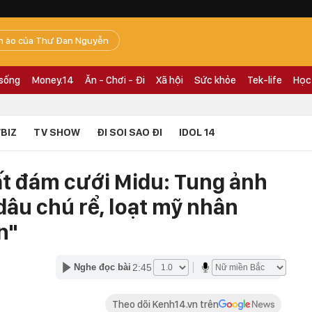
n ào của Thư Đan Nguyễn
 sống
Money.14
Ăn - Chơi - Đi
Xã hội
Sức khỏe
Tek-life
Học
BIZ
TV SHOW
ĐI SOI SAO ĐI
IDOL 14
t đám cưới Midu: Tung ảnh
dâu chú rể, loạt mỹ nhân
n"
2:45
Nghe đọc bài
Theo dõi Kenh14.vn trên