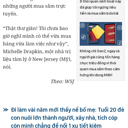
8 thói quen sinh hoạt này
những người mua sắm trực
đã giúp tôi ngừng tiêu
tuyến.
tiền và mua sắm bừa bãi
“Thật thư giãn! Tôi chưa bao
giờ nghĩ mình có thể vừa mua
hàng vừa làm việc như vậy”,
Michelle Drapkin, một nhà trị
Không chỉ GenZ, ngay cả
người già cũng tốn hàng
liệu tâm lý ở New Jersey (Mỹ),
chục triệu đồng vì thói
nói.
quen mua sắm theo cảm
hứng khi dùng MXH!
Theo: WSJ
Đi làm vài năm mới thấy nể bố mẹ: Tuổi 20 đẻ
con nuôi lớn thành người, xây nhà, tích cóp
còn mình chẳng để nổi 1 xu tiết kiệm