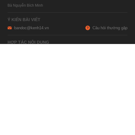
Bà Nguyễn Bích Minh
Ý KIẾN BÀI VIẾT
bandoc@kenh14.vn
Câu hỏi thường gặp
HỢP TÁC NỘI DUNG
marketing@kenh14.vn
024 7309 5555
HỖ TRỢ QUẢNG CÁO
giaitrixahoi@admicro.vn
02473007108
TRỤ SỞ HÀ NỘI
Tầng 21, Tòa nhà Center Building, Hapulico Complex, Số 01, phố
Nguyễn Huy Tưởng, phường Thanh Xuân, thành phố Hà Nội
TRỤ SỞ TP.HỒ CHÍ MINH