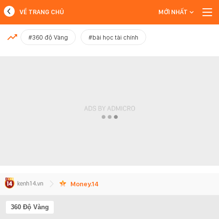
VỀ TRANG CHỦ
MỚI NHẤT
MỚI NHẤT
#360 độ Vàng
#bài học tài chính
Xem thêm
Money.14
360 Độ Vàng