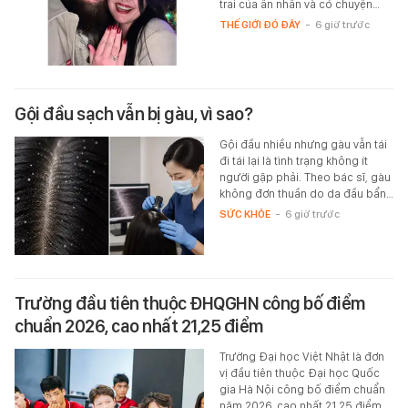
trai của ân nhân và có chuyện…
THẾ GIỚI ĐÓ ĐÂY
-
6 giờ trước
Gội đầu sạch vẫn bị gàu, vì sao?
Gội đầu nhiều nhưng gàu vẫn tái
đi tái lại là tình trạng không ít
người gặp phải. Theo bác sĩ, gàu
không đơn thuần do da đầu bẩn…
SỨC KHỎE
-
6 giờ trước
Trường đầu tiên thuộc ĐHQGHN công bố điểm
chuẩn 2026, cao nhất 21,25 điểm
Trường Đại học Việt Nhật là đơn
vị đầu tiên thuộc Đại học Quốc
gia Hà Nội công bố điểm chuẩn
năm 2026, cao nhất 21,25 điểm