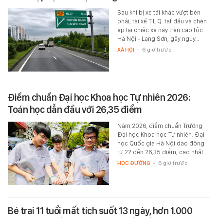
Sau khi bị xe tải khác vượt bên
phải, tài xế T.L.Q. tạt đầu và chèn
ép lại chiếc xe này trên cao tốc
Hà Nội - Lạng Sơn, gây nguy…
XÃ HỘI
-
6 giờ trước
Điểm chuẩn Đại học Khoa học Tự nhiên 2026:
Toán học dẫn đầu với 26,35 điểm
Năm 2026, điểm chuẩn Trường
Đại học Khoa học Tự nhiên, Đại
học Quốc gia Hà Nội dao động
từ 22 đến 26,35 điểm, cao nhất…
HỌC ĐƯỜNG
-
6 giờ trước
Bé trai 11 tuổi mất tích suốt 13 ngày, hơn 1.000