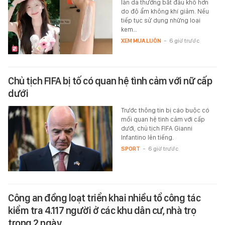
làn da thường bắt đầu khô hơn
do độ ẩm không khí giảm. Nếu
tiếp tục sử dụng những loại
kem…
XEM MUA LUÔN
-
6 giờ trước
Chủ tịch FIFA bị tố có quan hệ tình cảm với nữ cấp
dưới
Trước thông tin bị cáo buộc có
mối quan hệ tình cảm với cấp
dưới, chủ tịch FIFA Gianni
Infantino lên tiếng.
SPORT
-
6 giờ trước
Công an đồng loạt triển khai nhiều tổ công tác
kiểm tra 4.117 người ở các khu dân cư, nhà trọ
trong 2 ngày