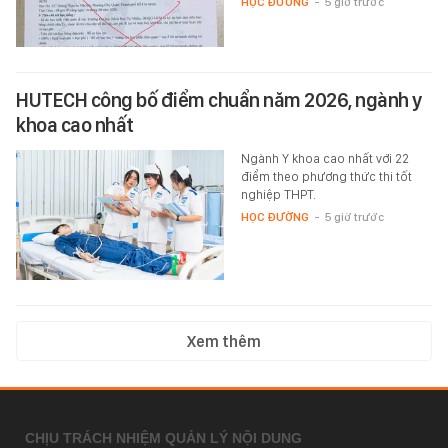
HỌC ĐƯỜNG
-
5 giờ trước
HUTECH công bố điểm chuẩn năm 2026, ngành y
khoa cao nhất
Ngành Y khoa cao nhất với 22
điểm theo phương thức thi tốt
nghiệp THPT.
HỌC ĐƯỜNG
-
5 giờ trước
Xem thêm
CHỊU TRÁCH NHIỆM QUẢN LÝ NỘI DUNG