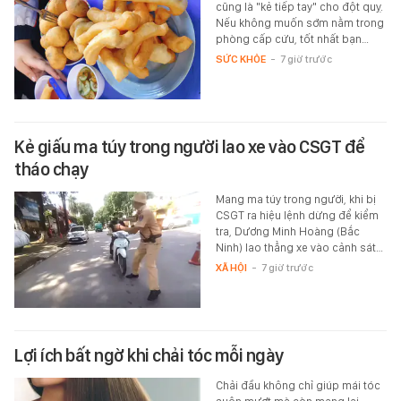
cũng là "kẻ tiếp tay" cho đột quỵ.
Nếu không muốn sớm nằm trong
phòng cấp cứu, tốt nhất bạn…
SỨC KHỎE
-
7 giờ trước
Kẻ giấu ma túy trong người lao xe vào CSGT để
tháo chạy
Mang ma túy trong người, khi bị
CSGT ra hiệu lệnh dừng để kiểm
tra, Dương Minh Hoàng (Bắc
Ninh) lao thẳng xe vào cảnh sát…
XÃ HỘI
-
7 giờ trước
Lợi ích bất ngờ khi chải tóc mỗi ngày
Chải đầu không chỉ giúp mái tóc