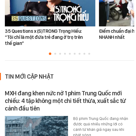
35 Questions x (S)TRONG Trọng Hiếu:
Điểm chuẩn đại h
“Tôi chỉ là một đứa trẻ đang ở trọ trên
NHANH nhất
thế gian”
TIN MỚI CẬP NHẬT
MXH đang khen nức nở 1 phim Trung Quốc mới
chiếu: 4 tập không một chi tiết thừa, xuất sắc từ
cảnh đầu tiên
Bộ phim Trung Quốc đang nhận
được quá nhiều những lời có
cánh từ khán giả ngay sau khi
phát sóng.