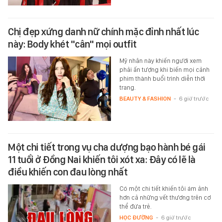
Chị đẹp xứng danh nữ chính mặc đỉnh nhất lúc
này: Body khét "cân" mọi outfit
Mỹ nhân này khiến người xem
phải ấn tượng khi biến mọi cảnh
phim thành buổi trình diễn thời
trang.
BEAUTY & FASHION
-
6 giờ trước
Một chi tiết trong vụ cha dượng bạo hành bé gái
11 tuổi ở Đồng Nai khiến tôi xót xa: Đây có lẽ là
điều khiến con đau lòng nhất
Có một chi tiết khiến tôi ám ảnh
hơn cả những vết thương trên cơ
thể đứa trẻ.
HỌC ĐƯỜNG
-
6 giờ trước