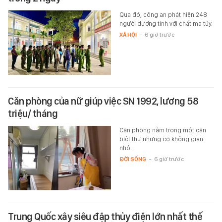
Qua đó, công an phát hiện 248
người dương tính với chất ma túy.
XÃ HỘI
-
6 giờ trước
Căn phòng của nữ giúp việc SN 1992, lương 58
triệu/ tháng
Căn phòng nằm trong một căn
biệt thự nhưng có không gian
nhỏ.
ĐỜI SỐNG
-
6 giờ trước
Trung Quốc xây siêu đập thủy điện lớn nhất thế