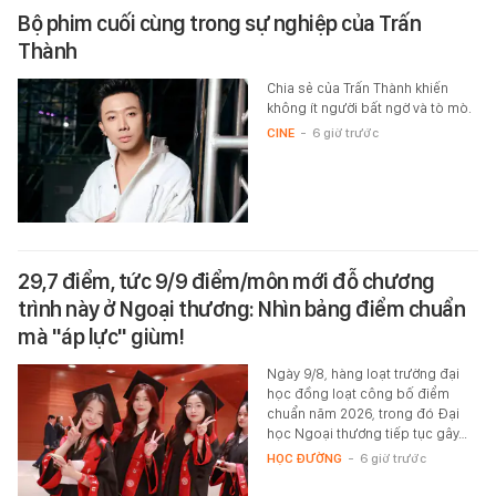
Bộ phim cuối cùng trong sự nghiệp của Trấn
Thành
Chia sẻ của Trấn Thành khiến
không ít người bất ngờ và tò mò.
CINE
-
6 giờ trước
29,7 điểm, tức 9/9 điểm/môn mới đỗ chương
trình này ở Ngoại thương: Nhìn bảng điểm chuẩn
mà "áp lực" giùm!
Ngày 9/8, hàng loạt trường đại
học đồng loạt công bố điểm
chuẩn năm 2026, trong đó Đại
học Ngoại thương tiếp tục gây…
HỌC ĐƯỜNG
-
6 giờ trước