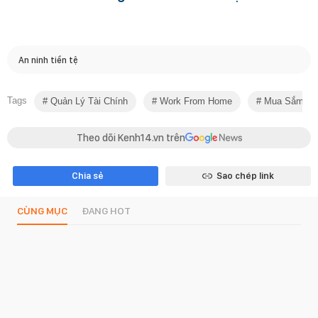
An ninh tiền tệ
Tags
Quản Lý Tài Chính
Work From Home
Mua Sắm Onl
Theo dõi Kenh14.vn trên
Chia sẻ
Sao chép link
CÙNG MỤC
ĐANG HOT