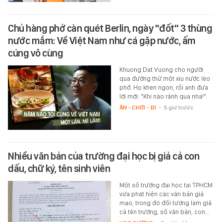
Chủ hàng phở càn quét Berlin, ngày "đốt" 3 thùng
nước mắm: Về Việt Nam như cá gặp nước, ấm
cúng vô cùng
Khuong Dat Vuong cho người
qua đường thử một xíu nước lèo
phở. Họ khen ngon, rồi anh đưa
lời mời: "Khi nào rảnh qua nha!"
ĂN - CHƠI - ĐI
-
5 giờ trước
Nhiều văn bản của trường đại học bị giả cả con
dấu, chữ ký, tên sinh viên
Một số trường đại học tại TPHCM
vừa phát hiện các văn bản giả
mạo, trong đó đối tượng làm giả
cả tên trường, số văn bản, con…