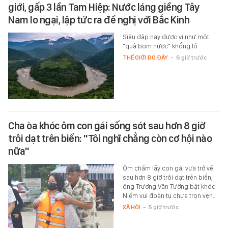
giới, gấp 3 lần Tam Hiệp: Nước láng giềng Tây
Nam lo ngại, lập tức ra đề nghị với Bắc Kinh
Siêu đập này được ví như một
"quả bom nước" khổng lồ.
THẾ GIỚI ĐÓ ĐÂY
-
6 giờ trước
Cha òa khóc ôm con gái sống sót sau hơn 8 giờ
trôi dạt trên biển: "Tôi nghĩ chẳng còn cơ hội nào
nữa"
Ôm chầm lấy con gái vừa trở về
sau hơn 8 giờ trôi dạt trên biển,
ông Trương Văn Tường bật khóc.
Niềm vui đoàn tụ chưa trọn vẹn…
XÃ HỘI
-
5 giờ trước