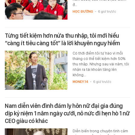
ở…
HỌC ĐƯỜNG
-
6 giờ trước
Từng tiết kiệm hơn nửa thu nhập, tôi mới hiểu
“càng ít tiêu càng tốt” là lời khuyên nguy hiểm
Có thời điểm tôi tự hào vì mỗi
tháng có thể tiết kiệm hơn 50%
thu nhập. Nhưng sau vài năm, tôi
nhận ra tài khoản tăng lên
không…
MONEY.14
-
6 giờ trước
Nam diễn viên đình đám ly hôn nữ đại gia đúng
dịp kỷ niệm 1 năm ngày cưới, nô nức đi hẹn hò 1 nữ
CEO giàu có khác
Diễn biến trong chuyện tình cảm