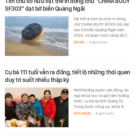
Tìm chủ sở hữu vật thể in dòng chữ "CHINA BUOY
SF303" dạt bờ biển Quảng Ngãi
Vật thể lạ hình trụ tròn in dòng
chữ CHINA BUOY SF303 trôi dạt
vào bờ biển Quảng Ngãi năm
2024, cơ quan chức năng đã 2…
XÃ HỘI
-
6 giờ trước
Cụ bà 111 tuổi vẫn ra đồng, tiết lộ những thói quen
duy trì suốt nhiều thập kỷ
Nhờ thường xuyên vận động, ăn
ngủ khoa học và giữ tâm hướng
thiện, cụ bà tại tỉnh Giang Tô,
Trung Quốc sống vui, khỏe ở…
SỨC KHỎE
-
6 giờ trước