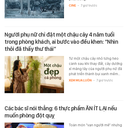
CINE
-
7 giờ trước
Người phụ nữ chỉ đặt một chậu cây 4 năm tuổi
trong phòng khách, ai bước vào đều khen: “Nhìn
thôi đã thấy thư thái”
Từ một chậu cây nhỏ từng héo
cành sau khi thay đất, cây dương
xỉ măng tây của người phụ nữ đã
phát triển thành bụi xanh mềm…
XEM MUA LUÔN
-
7 giờ trước
Các bác sĩ nói thẳng: 6 thực phẩm ĂN ÍT LẠI nếu
muốn phòng đột quỵ
Toàn món "vạn người mê" nhưng