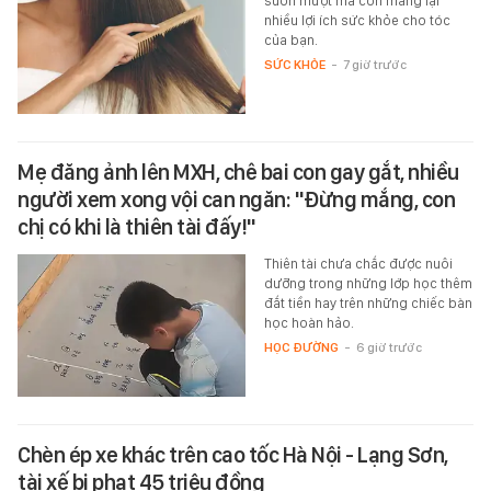
suôn mượt mà còn mang lại
nhiều lợi ích sức khỏe cho tóc
của bạn.
SỨC KHỎE
-
7 giờ trước
Mẹ đăng ảnh lên MXH, chê bai con gay gắt, nhiều
người xem xong vội can ngăn: "Đừng mắng, con
chị có khi là thiên tài đấy!"
Thiên tài chưa chắc được nuôi
dưỡng trong những lớp học thêm
đắt tiền hay trên những chiếc bàn
học hoàn hảo.
HỌC ĐƯỜNG
-
6 giờ trước
Chèn ép xe khác trên cao tốc Hà Nội - Lạng Sơn,
tài xế bị phạt 45 triệu đồng