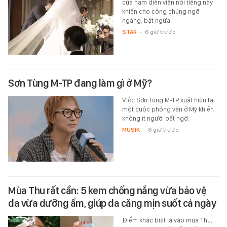
của nam diễn viên nổi tiếng này
khiến cho công chúng ngỡ
ngàng, bật ngửa.
STAR
-
6 giờ trước
Sơn Tùng M-TP đang làm gì ở Mỹ?
Việc Sơn Tùng M-TP xuất hiện tại
một cuộc phỏng vấn ở Mỹ khiến
không ít người bất ngờ.
MUSIK
-
6 giờ trước
Mùa Thu rất cần: 5 kem chống nắng vừa bảo vệ
da vừa dưỡng ẩm, giúp da căng mịn suốt cả ngày
Điểm khác biệt là vào mùa Thu,