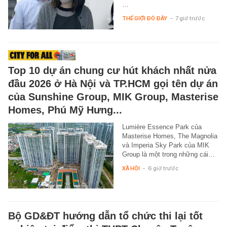
…
THẾ GIỚI ĐÓ ĐÂY
-
7 giờ trước
Top 10 dự án chung cư hút khách nhất nửa
đầu 2026 ở Hà Nội và TP.HCM gọi tên dự án
của Sunshine Group, MIK Group, Masterise
Homes, Phú Mỹ Hưng...
Lumière Essence Park của
Masterise Homes, The Magnolia
và Imperia Sky Park của MIK
Group là một trong những cái…
XÃ HỘI
-
6 giờ trước
Bộ GD&ĐT hướng dẫn tổ chức thi lại tốt