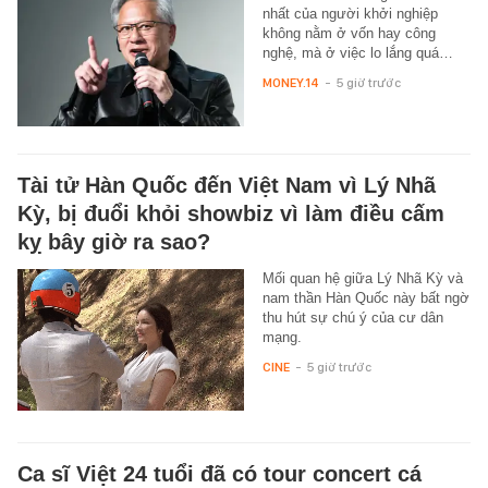
nhất của người khởi nghiệp
không nằm ở vốn hay công
nghệ, mà ở việc lo lắng quá…
MONEY.14
-
5 giờ trước
Tài tử Hàn Quốc đến Việt Nam vì Lý Nhã
Kỳ, bị đuổi khỏi showbiz vì làm điều cấm
kỵ bây giờ ra sao?
Mối quan hệ giữa Lý Nhã Kỳ và
nam thần Hàn Quốc này bất ngờ
thu hút sự chú ý của cư dân
mạng.
CINE
-
5 giờ trước
Ca sĩ Việt 24 tuổi đã có tour concert cá