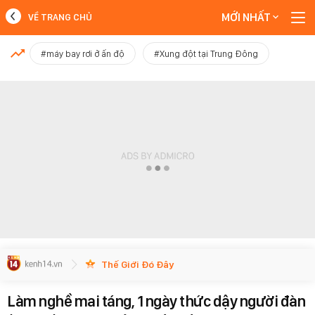
MỚI NHẤT
VỀ TRANG CHỦ
MỚI NHẤT
#máy bay rơi ở ấn độ
#Xung đột tại Trung Đông
Xem thêm
Thế Giới Đó Đây
Làm nghề mai táng, 1 ngày thức dậy người đàn