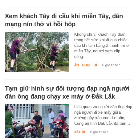
Xem khách Tây đi cầu khỉ miền Tây, dân
mạng nín thở vì hồi hộp
Không chỉ vị khách Tây thận
trọng hết sức khi đi qua chiếc
cầu khỉ làm bằng 2 thanh tre ở
miền Tây, người xem clip
cũng…
ĂN - CHƠI - ĐI
-
6 giờ trước
Tạm giữ hình sự đối tượng đạp ngã người
đàn ông đang chạy xe máy ở Đắk Lắk
Liên quan vụ người đàn ông đạp
ngã người đi xe máy giữa
đường gây xôn xao dư luận,
Công an tỉnh Đắk Lắk đã tạm…
XÃ HỘI
-
6 giờ trước