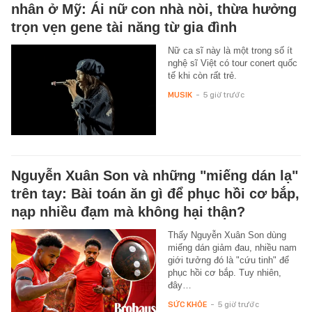
nhân ở Mỹ: Ái nữ con nhà nòi, thừa hưởng
trọn vẹn gene tài năng từ gia đình
Nữ ca sĩ này là một trong số ít
nghệ sĩ Việt có tour conert quốc
tế khi còn rất trẻ.
MUSIK
-
5 giờ trước
Nguyễn Xuân Son và những "miếng dán lạ"
trên tay: Bài toán ăn gì để phục hồi cơ bắp,
nạp nhiều đạm mà không hại thận?
Thấy Nguyễn Xuân Son dùng
miếng dán giảm đau, nhiều nam
giới tưởng đó là "cứu tinh" để
phục hồi cơ bắp. Tuy nhiên,
đây…
SỨC KHỎE
-
5 giờ trước