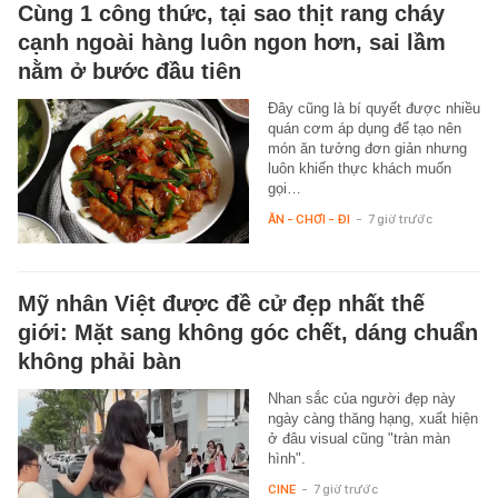
Cùng 1 công thức, tại sao thịt rang cháy
cạnh ngoài hàng luôn ngon hơn, sai lầm
nằm ở bước đầu tiên
Đây cũng là bí quyết được nhiều
quán cơm áp dụng để tạo nên
món ăn tưởng đơn giản nhưng
luôn khiến thực khách muốn
gọi…
ĂN - CHƠI - ĐI
-
7 giờ trước
Mỹ nhân Việt được đề cử đẹp nhất thế
giới: Mặt sang không góc chết, dáng chuẩn
không phải bàn
Nhan sắc của người đẹp này
ngày càng thăng hạng, xuất hiện
ở đâu visual cũng "tràn màn
hình".
CINE
-
7 giờ trước