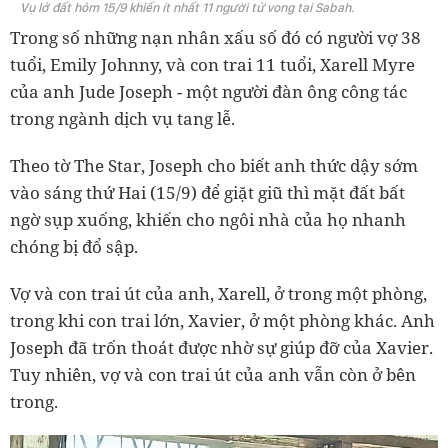
Vụ lở đất hôm 15/9 khiến ít nhất 11 người tử vong tại Sabah.
Trong số những nạn nhân xấu số đó có người vợ 38
tuổi, Emily Johnny, và con trai 11 tuổi, Xarell Myre
của anh Jude Joseph - một người đàn ông công tác
trong ngành dịch vụ tang lễ.
Theo tờ The Star, Joseph cho biết anh thức dậy sớm
vào sáng thứ Hai (15/9) để giặt giũ thì mặt đất bất
ngờ sụp xuống, khiến cho ngôi nhà của họ nhanh
chóng bị đổ sập.
Vợ và con trai út của anh, Xarell, ở trong một phòng,
trong khi con trai lớn, Xavier, ở một phòng khác. Anh
Joseph đã trốn thoát được nhờ sự giúp đỡ của Xavier.
Tuy nhiên, vợ và con trai út của anh vẫn còn ở bên
trong.