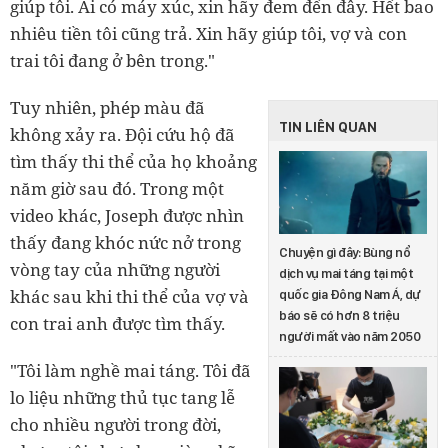
giúp tôi. Ai có máy xúc, xin hãy đem đến đây. Hết bao
nhiêu tiền tôi cũng trả. Xin hãy giúp tôi, vợ và con
trai tôi đang ở bên trong."
Tuy nhiên, phép màu đã
TIN LIÊN QUAN
không xảy ra. Đội cứu hộ đã
tìm thấy thi thể của họ khoảng
năm giờ sau đó. Trong một
video khác, Joseph được nhìn
thấy đang khóc nức nở trong
Chuyện gì đây: Bùng nổ
vòng tay của những người
dịch vụ mai táng tại một
khác sau khi thi thể của vợ và
quốc gia Đông Nam Á, dự
báo sẽ có hơn 8 triệu
con trai anh được tìm thấy.
người mất vào năm 2050
"Tôi làm nghề mai táng. Tôi đã
lo liệu những thủ tục tang lễ
cho nhiều người trong đời,