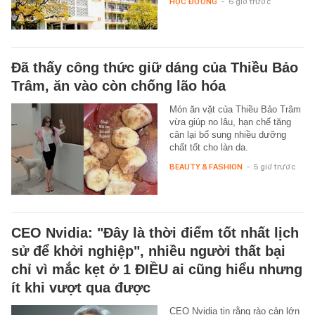
HỌC ĐƯỜNG
-
6 giờ trước
Đã thấy công thức giữ dáng của Thiều Bảo
Trâm, ăn vào còn chống lão hóa
Món ăn vặt của Thiều Bảo Trâm
vừa giúp no lâu, hạn chế tăng
cân lại bổ sung nhiều dưỡng
chất tốt cho làn da.
BEAUTY & FASHION
-
5 giờ trước
CEO Nvidia: "Đây là thời điểm tốt nhất lịch
sử để khởi nghiệp", nhiều người thất bại
chỉ vì mắc kẹt ở 1 ĐIỀU ai cũng hiểu nhưng
ít khi vượt qua được
CEO Nvidia tin rằng rào cản lớn