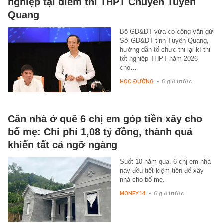
nghiệp tại điểm thi THPT Chuyên Tuyên
Quang
Bộ GD&ĐT vừa có công văn gửi
Sở GD&ĐT tỉnh Tuyên Quang,
hướng dẫn tổ chức thi lại kì thi
tốt nghiệp THPT năm 2026
cho…
HỌC ĐƯỜNG
-
6 giờ trước
Căn nhà ở quê 6 chị em góp tiền xây cho
bố mẹ: Chi phí 1,08 tỷ đồng, thành quả
khiến tất cả ngỡ ngàng
Suốt 10 năm qua, 6 chị em nhà
này đều tiết kiệm tiền để xây
nhà cho bố mẹ.
MONEY.14
-
6 giờ trước