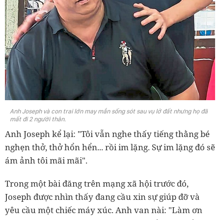
Anh Joseph và con trai lớn may mắn sống sót sau vụ lở đất nhưng họ đã
mất đi 2 người thân.
Anh Joseph kể lại: "Tôi vẫn nghe thấy tiếng thằng bé
nghẹn thở, thở hổn hển... rồi im lặng. Sự im lặng đó sẽ
ám ảnh tôi mãi mãi".
Trong một bài đăng trên mạng xã hội trước đó,
Joseph được nhìn thấy đang cầu xin sự giúp đỡ và
yêu cầu một chiếc máy xúc. Anh van nài: "Làm ơn