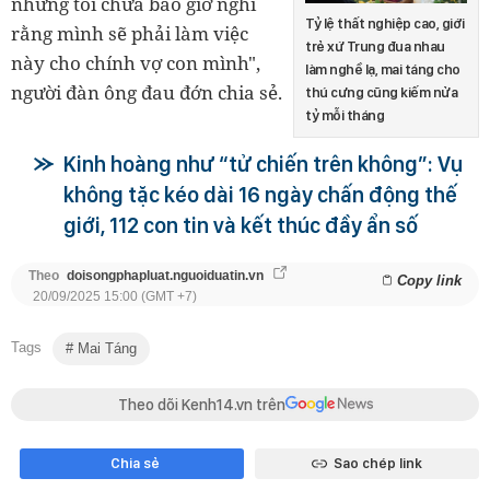
nhưng tôi chưa bao giờ nghĩ
Tỷ lệ thất nghiệp cao, giới
rằng mình sẽ phải làm việc
trẻ xứ Trung đua nhau
này cho chính vợ con mình",
làm nghề lạ, mai táng cho
người đàn ông đau đớn chia sẻ.
thú cưng cũng kiếm nửa
tỷ mỗi tháng
Kinh hoàng như “tử chiến trên không”: Vụ
không tặc kéo dài 16 ngày chấn động thế
giới, 112 con tin và kết thúc đầy ẩn số
Theo
doisongphapluat.nguoiduatin.vn
Copy link
20/09/2025 15:00 (GMT +7)
Tags
Mai Táng
Theo dõi Kenh14.vn trên
Chia sẻ
Sao chép link