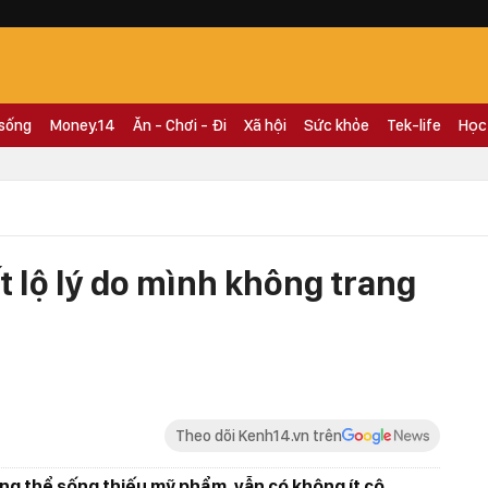
 sống
Money.14
Ăn - Chơi - Đi
Xã hội
Sức khỏe
Tek-life
Học
t lộ lý do mình không trang
Theo dõi Kenh14.vn trên
ng thể sống thiếu mỹ phẩm, vẫn có không ít cô