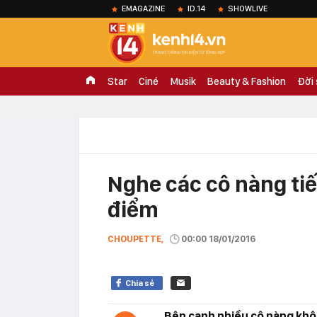
EMAGAZINE
ID.14
SHOWLIVE
Star
Ciné
Musik
Beauty & Fashion
Đời
Nghe các cô nàng tiế
điểm
CHOUPETTE,
00:00 18/01/2016
Chia sẻ
Bên cạnh nhiều cô nàng khô