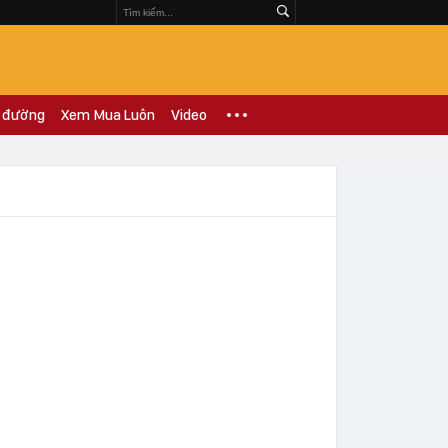
 đường
Xem Mua Luôn
Video