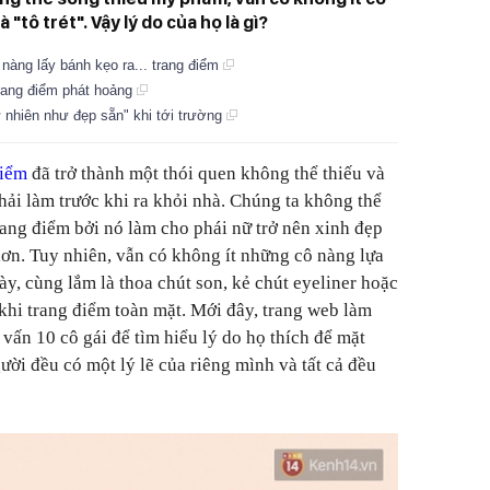
"tô trét". Vậy lý do của họ là gì?
nàng lấy bánh kẹo ra... trang điểm
trang điểm phát hoảng
 nhiên như đẹp sẵn" khi tới trường
điểm
đã trở thành một thói quen không thể thiếu và
hải làm trước khi ra khỏi nhà. Chúng ta không thể
ang điểm bởi nó làm cho phái nữ trở nên xinh đẹp
hơn. Tuy nhiên, vẫn có không ít những cô nàng lựa
y, cùng lắm là thoa chút son, kẻ chút eyeliner hoặc
hi trang điểm toàn mặt. Mới đây, trang web làm
vấn 10 cô gái để tìm hiểu lý do họ thích để mặt
ời đều có một lý lẽ của riêng mình và tất cả đều