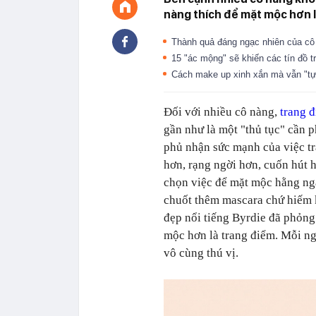
nàng thích để mặt mộc hơn là 
Thành quả đáng ngạc nhiên của cô 
15 "ác mộng" sẽ khiến các tín đồ 
Cách make up xinh xắn mà vẫn "tự
Đối với nhiều cô nàng,
trang 
gần như là một "thủ tục" cần p
phủ nhận sức mạnh của việc tr
hơn, rạng ngời hơn, cuốn hút 
chọn việc để mặt mộc hằng ngà
chuốt thêm mascara chứ hiếm k
đẹp nổi tiếng Byrdie đã phỏng 
mộc hơn là trang điểm. Mỗi ngư
vô cùng thú vị.