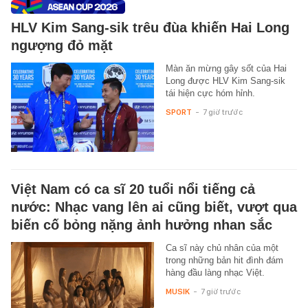
HLV Kim Sang-sik trêu đùa khiến Hai Long
ngượng đỏ mặt
Màn ăn mừng gây sốt của Hai
Long được HLV Kim Sang-sik
tái hiện cực hóm hỉnh.
SPORT
-
7 giờ trước
Việt Nam có ca sĩ 20 tuổi nổi tiếng cả
nước: Nhạc vang lên ai cũng biết, vượt qua
biến cố bỏng nặng ảnh hưởng nhan sắc
Ca sĩ này chủ nhân của một
trong những bản hit đình đám
hàng đầu làng nhạc Việt.
MUSIK
-
7 giờ trước