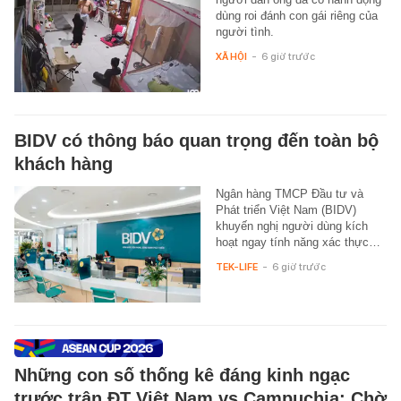
dùng roi đánh con gái riêng của
người tình.
XÃ HỘI
-
6 giờ trước
BIDV có thông báo quan trọng đến toàn bộ
khách hàng
Ngân hàng TMCP Đầu tư và
Phát triển Việt Nam (BIDV)
khuyến nghị người dùng kích
hoạt ngay tính năng xác thực…
TEK-LIFE
-
6 giờ trước
Những con số thống kê đáng kinh ngạc
trước trận ĐT Việt Nam vs Campuchia: Chờ