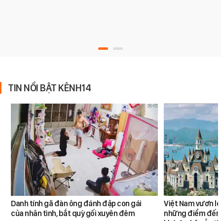
TIN NỔI BẬT KÊNH14
Danh tính gã đàn ông đánh đập con gái
Việt Nam vươn lê
của nhân tình, bắt quỳ gối xuyên đêm
những điểm đến