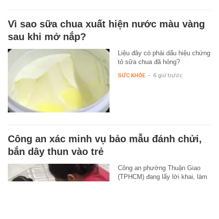
Vì sao sữa chua xuất hiện nước màu vàng
sau khi mở nắp?
Liệu đây có phải dấu hiệu chứng
tỏ sữa chua đã hỏng?
SỨC KHỎE
-
6 giờ trước
Công an xác minh vụ bảo mẫu đánh chửi,
bắn dây thun vào trẻ
Công an phường Thuận Giao
(TPHCM) đang lấy lời khai, làm
việc với những người liên quan
để điều tra vụ một bảo mẫu bị
tố…
XÃ HỘI
-
6 giờ trước