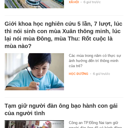
XÃ HỘI
-
6 giờ trước
Giới khoa học nghiên cứu 5 lần, 7 lượt, lúc
thì nói sinh con mùa Xuân thông minh, lúc
lại nói mùa Đông, mùa Thu: Rốt cuộc là
mùa nào?
Các mùa trong năm có thực sự
ảnh hưởng đến trí thông minh
của trẻ?
HỌC ĐƯỜNG
-
6 giờ trước
Tạm giữ người đàn ông bạo hành con gái
của người tình
Công an TP.Đồng Nai tạm giữ
người đàn ông đã có hành động