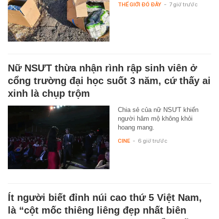
THẾ GIỚI ĐÓ ĐÂY
-
7 giờ trước
Nữ NSƯT thừa nhận rình rập sinh viên ở
cổng trường đại học suốt 3 năm, cứ thấy ai
xinh là chụp trộm
Chia sẻ của nữ NSƯT khiến
người hâm mộ không khỏi
hoang mang.
CINE
-
6 giờ trước
Ít người biết đỉnh núi cao thứ 5 Việt Nam,
là “cột mốc thiêng liêng đẹp nhất biên