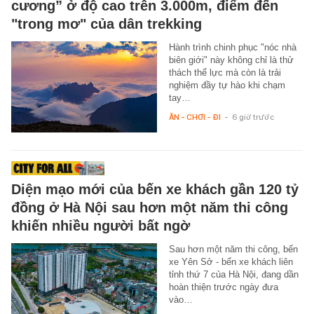
cương” ở độ cao trên 3.000m, điểm đến
"trong mơ" của dân trekking
Hành trình chinh phục "nóc nhà
biên giới" này không chỉ là thử
thách thể lực mà còn là trải
nghiệm đầy tự hào khi chạm
tay…
ĂN - CHƠI - ĐI
-
6 giờ trước
Diện mạo mới của bến xe khách gần 120 tỷ
đồng ở Hà Nội sau hơn một năm thi công
khiến nhiều người bất ngờ
Sau hơn một năm thi công, bến
xe Yên Sở - bến xe khách liên
tỉnh thứ 7 của Hà Nội, đang dần
hoàn thiện trước ngày đưa
vào…