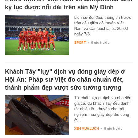
kỷ lục được nối dài trên sân Mỹ Đình
Lịch sử đối đầu, thông tin trước
trận đấu giữa đội tuyển Việt
Nam và Campuchia lúc 20h00
ngày 7/8.
SPORT
-
6 giờ trước
Khách Tây "lụy" dịch vụ đóng giày dép ở
Hội An: Pháp sư Việt đo chân chuẩn đét,
thành phẩm đẹp vượt sức tưởng tượng
Từ chất lượng, dịch vụ cho đến
giá cả, du khách Tây đều dành
rất nhiều lời khuyên cho trải
nghiệm mua giày dép thủ công
ở…
XEM MUA LUÔN
-
6 giờ trước