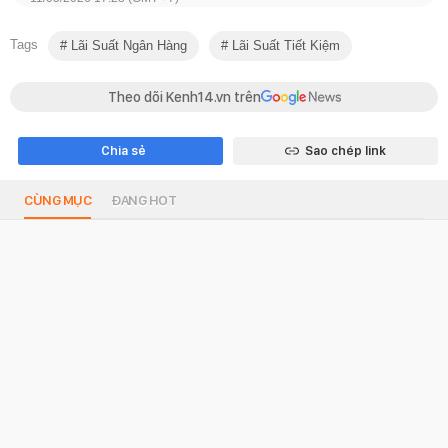
Tags
Lãi Suất Ngân Hàng
Lãi Suất Tiết Kiệm
Theo dõi Kenh14.vn trên
Chia sẻ
Sao chép link
CÙNG MỤC
ĐANG HOT