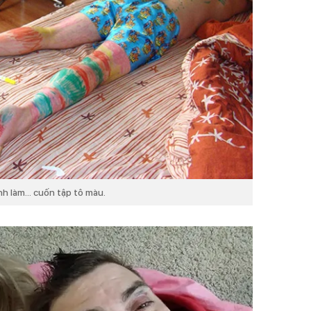
h làm... cuốn tập tô màu.