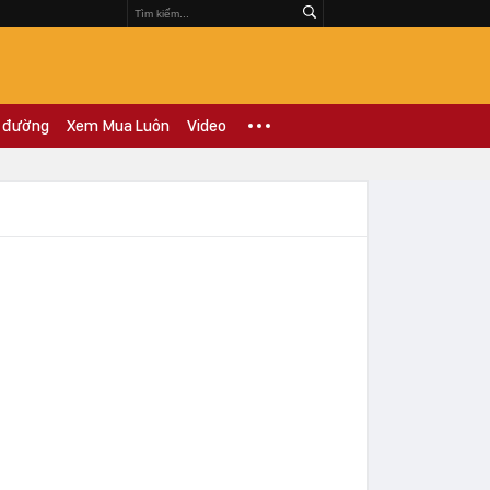
 đường
Xem Mua Luôn
Video