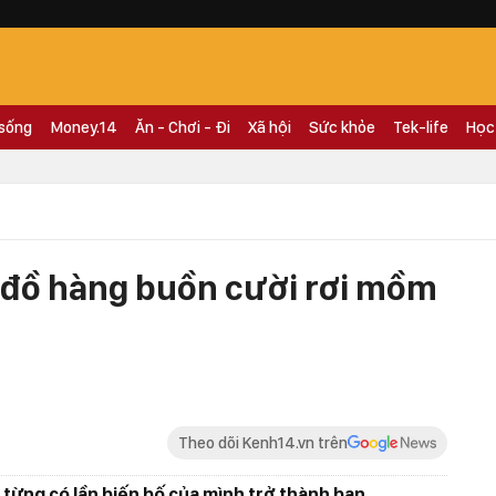
 sống
Money.14
Ăn - Chơi - Đi
Xã hội
Sức khỏe
Tek-life
Học
 đồ hàng buồn cười rơi mồm
Theo dõi Kenh14.vn trên
 từng có lần biến bố của mình trở thành bạn