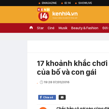
EMAGAZINE
ID.14
SHOWLIVE
Star
Ciné
Musik
Beauty & Fashion
Đời
17 khoảnh khắc chơi
của bố và con gái
,
19:28 07/01/2016
Chia sẻ
Chắc hẳn cô gái nào cũng đã