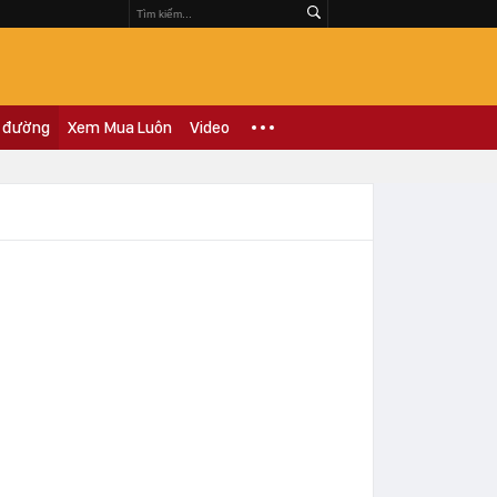
 đường
Xem Mua Luôn
Video