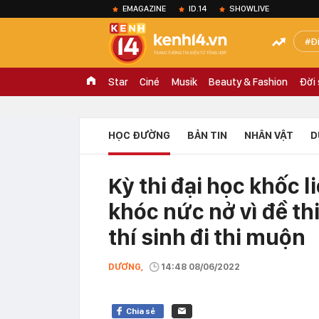
EMAGAZINE
ID.14
SHOWLIVE
Đ
Star
Ciné
Musik
Beauty & Fashion
Đời
HỌC ĐƯỜNG
BẢN TIN
NHÂN VẬT
D
Kỳ thi đại học khốc li
khóc nức nở vì đề th
thí sinh đi thi muộn
DƯƠNG,
14:48 08/06/2022
Chia sẻ