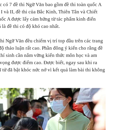
 có 7 đề thi Ngữ Văn bao gồm đề thi toàn quốc A
 I và II, đề thi của Bắc Kinh, Thiên Tân và Chiết
quốc A được lấy cảm hứng từ tác phẩm kinh điển
 là đề thi có độ khó cao nhất.
thi Ngữ Văn đều chiếm vị trí top đầu trên các trang
độ thảo luận rất cao. Phần đông ý kiến cho rằng đề
 thí sinh cần nắm vững kiến thức môn học và am
 vọng được điểm cao. Được biết, ngay sau khi ra
 tử đã bật khóc nức nở vì kết quả làm bài thi không