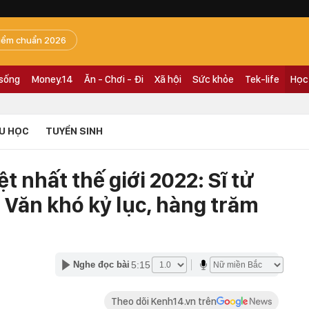
iểm chuẩn 2026
 sống
Money.14
Ăn - Chơi - Đi
Xã hội
Sức khỏe
Tek-life
Học
U HỌC
TUYỂN SINH
ệt nhất thế giới 2022: Sĩ tử
i Văn khó kỷ lục, hàng trăm
5:15
Nghe đọc bài
Theo dõi Kenh14.vn trên