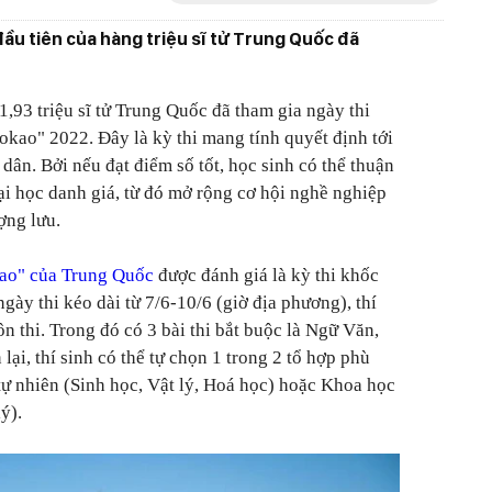
đầu tiên của hàng triệu sĩ tử Trung Quốc đã
,93 triệu sĩ tử Trung Quốc đã tham gia ngày thi
aokao" 2022. Đây là kỳ thi mang tính quyết định tới
 dân. Bởi nếu đạt điểm số tốt, học sinh có thể thuận
ại học danh giá, từ đó mở rộng cơ hội nghề nghiệp
ợng lưu.
kao" của Trung Quốc
được đánh giá là kỳ thi khốc
 ngày thi kéo dài từ 7/6-10/6 (giờ địa phương), thí
n thi. Trong đó có 3 bài thi bắt buộc là Ngữ Văn,
lại, thí sinh có thể tự chọn 1 trong 2 tổ hợp phù
tự nhiên (Sinh học, Vật lý, Hoá học) hoặc Khoa học
ý).