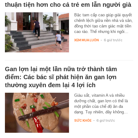
thuận tiện hơn cho cả trẻ em lẫn người già
Bậc tam cấp cao giúp giải quyết
chênh lệch giữa nền nhà và sân,
đồng thời tạo cảm giác mặt tiền
cao ráo. Thế nhưng khi ngôi…
XEM MUA LUÔN
-
6 giờ trước
Gan lợn lại một lần nữa trở thành tâm
điểm: Các bác sĩ phát hiện ăn gan lợn
thường xuyên đem lại 4 lợi ích
Giàu sắt, vitamin A và nhiều
dưỡng chất, gan lợn có thể là
một phần của chế độ ăn đa
dạng. Tuy nhiên, đây không…
SỨC KHỎE
-
6 giờ trước