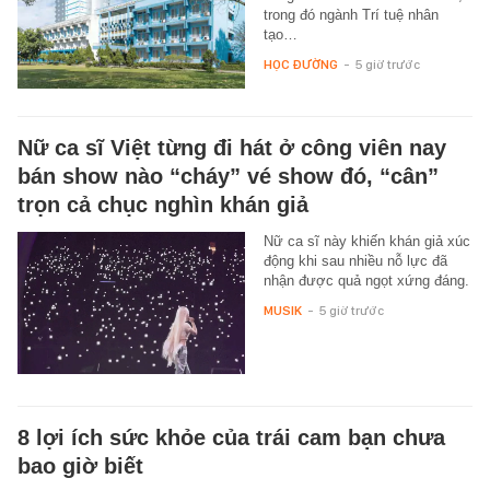
trong đó ngành Trí tuệ nhân
tạo…
HỌC ĐƯỜNG
-
5 giờ trước
Nữ ca sĩ Việt từng đi hát ở công viên nay
bán show nào “cháy” vé show đó, “cân”
trọn cả chục nghìn khán giả
Nữ ca sĩ này khiến khán giả xúc
động khi sau nhiều nỗ lực đã
nhận được quả ngọt xứng đáng.
MUSIK
-
5 giờ trước
8 lợi ích sức khỏe của trái cam bạn chưa
bao giờ biết