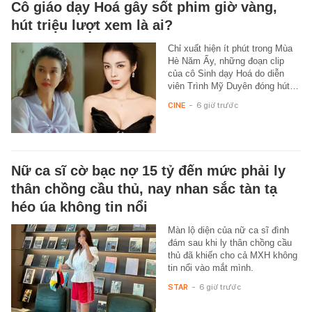
Cô giáo dạy Hoá gây sốt phim giờ vàng,
hút triệu lượt xem là ai?
Chỉ xuất hiện ít phút trong Mùa
Hè Năm Ấy, những đoạn clip
của cô Sinh dạy Hoá do diễn
viên Trình Mỹ Duyên đóng hút…
CINE
-
6 giờ trước
Nữ ca sĩ cờ bạc nợ 15 tỷ đến mức phải ly
thân chồng cầu thủ, nay nhan sắc tàn tạ
héo úa không tin nổi
Màn lộ diện của nữ ca sĩ đình
đám sau khi ly thân chồng cầu
thủ đã khiến cho cả MXH không
tin nổi vào mắt mình.
STAR
-
6 giờ trước