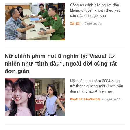
Công an cảnh báo người dân
không chuyển khoản theo yêu
cầu của cuộc gọi sau.
XÃ HỘI
-
7 giờ trước
Nữ chính phim hot 8 nghìn tỷ: Visual tự
nhiên như "tình đầu", ngoài đời cũng rất
đơn giản
Mỹ nhân sinh năm 2004 đang
trở thành gương mặt được săn
đón nhất châu Á hiện nay.
BEAUTY & FASHION
-
7 giờ trước