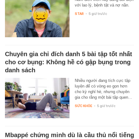
với lao lý, bệnh tật và nợ nần.
STAR
-
5 giờ trước
Chuyên gia chỉ đích danh 5 bài tập tốt nhất
cho cơ bụng: Không hề có gập bụng trong
danh sách
Nhiều người đang tích cực tập
luyện để có vòng eo gọn hơn
cho kỳ nghỉ hè, nhưng chuyên
gia cho rằng một bài tập quen…
SỨC KHỎE
-
5 giờ trước
Mbappé chứng minh dù là cầu thủ nổi tiếng