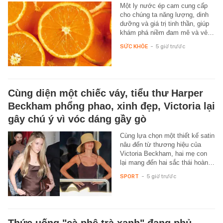
Một ly nước ép cam cung cấp
cho chúng ta năng lượng, dinh
dưỡng và giá trị tinh thần, giúp
khám phá niềm đam mê và vẻ…
SỨC KHỎE
-
5 giờ trước
Cùng diện một chiếc váy, tiểu thư Harper
Beckham phổng phao, xinh đẹp, Victoria lại
gây chú ý vì vóc dáng gầy gò
Cùng lựa chọn một thiết kế satin
nâu đến từ thương hiệu của
Victoria Beckham, hai mẹ con
lại mang đến hai sắc thái hoàn…
SPORT
-
5 giờ trước