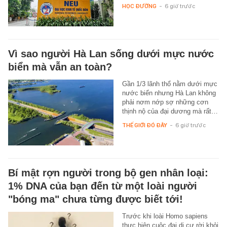
HỌC ĐƯỜNG
-
6 giờ trước
Vì sao người Hà Lan sống dưới mực nước
biển mà vẫn an toàn?
Gần 1/3 lãnh thổ nằm dưới mực
nước biển nhưng Hà Lan không
phải nơm nớp sợ những cơn
thịnh nộ của đại dương mà rất…
THẾ GIỚI ĐÓ ĐÂY
-
6 giờ trước
Bí mật rợn người trong bộ gen nhân loại:
1% DNA của bạn đến từ một loài người
"bóng ma" chưa từng được biết tới!
Trước khi loài Homo sapiens
thực hiện cuộc đại di cư rời khỏi