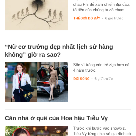
châu Phi để xâm chiếm địa cầu,
tổ tiên của chúng ta đã chạm…
THẾ GIỚI ĐÓ ĐÂY
-
6 giờ trước
“Nữ cơ trưởng đẹp nhất lịch sử hàng
không” giờ ra sao?
Sốc vì trông còn trẻ đẹp hơn cả
4 năm trước.
ĐỜI SỐNG
-
6 giờ trước
Căn nhà ở quê của Hoa hậu Tiểu Vy
Trước khi bước vào showbiz,
Tiểu Vy từng chia sẻ gia đình có