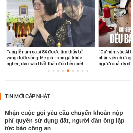
Tang lễ nam ca sĩ 8X được tìm thấy tử
"Cứ ném vào AI l
vong dưới sông: Mẹ già - bạn gái khóc
nhân viên dị ứng 
nghẹn, dàn sao thất thần đến tiễn biệt
người quản lý nh
TIN MỚI CẬP NHẬT
Nhận cuộc gọi yêu cầu chuyển khoản nộp
phí quyền sử dụng đất, người đàn ông lập
tức báo công an