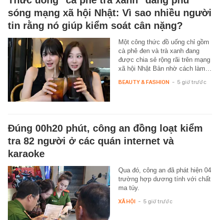
Thức uống "cà phê trà xanh" đang phủ
sóng mạng xã hội Nhật: Vì sao nhiều người
tin rằng nó giúp kiểm soát cân nặng?
Một công thức đồ uống chỉ gồm
cà phê đen và trà xanh đang
được chia sẻ rộng rãi trên mạng
xã hội Nhật Bản nhờ cách làm…
BEAUTY & FASHION
-
5 giờ trước
Đúng 00h20 phút, công an đồng loạt kiểm
tra 82 người ở các quán internet và
karaoke
Qua đó, công an đã phát hiện 04
trường hợp dương tính với chất
ma túy.
XÃ HỘI
-
5 giờ trước