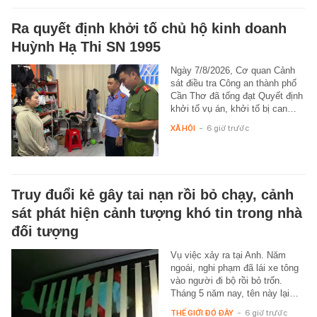
Ra quyết định khởi tố chủ hộ kinh doanh
Huỳnh Hạ Thi SN 1995
Ngày 7/8/2026, Cơ quan Cảnh
sát điều tra Công an thành phố
Cần Thơ đã tống đạt Quyết định
khởi tố vụ án, khởi tố bị can…
XÃ HỘI
-
6 giờ trước
Truy đuổi kẻ gây tai nạn rồi bỏ chạy, cảnh
sát phát hiện cảnh tượng khó tin trong nhà
đối tượng
Vụ việc xảy ra tại Anh. Năm
ngoái, nghi phạm đã lái xe tông
vào người đi bộ rồi bỏ trốn.
Tháng 5 năm nay, tên này lại…
THẾ GIỚI ĐÓ ĐÂY
-
6 giờ trước