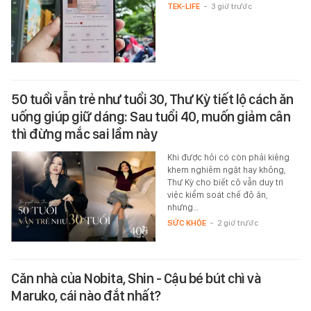
TEK-LIFE
-
3 giờ trước
50 tuổi vẫn trẻ như tuổi 30, Thư Kỳ tiết lộ cách ăn
uống giúp giữ dáng: Sau tuổi 40, muốn giảm cân
thì đừng mắc sai lầm này
Khi được hỏi có còn phải kiêng
khem nghiêm ngặt hay không,
Thư Kỳ cho biết cô vẫn duy trì
việc kiểm soát chế độ ăn,
nhưng…
SỨC KHỎE
-
2 giờ trước
Căn nhà của Nobita, Shin - Cậu bé bút chì và
Maruko, cái nào đắt nhất?