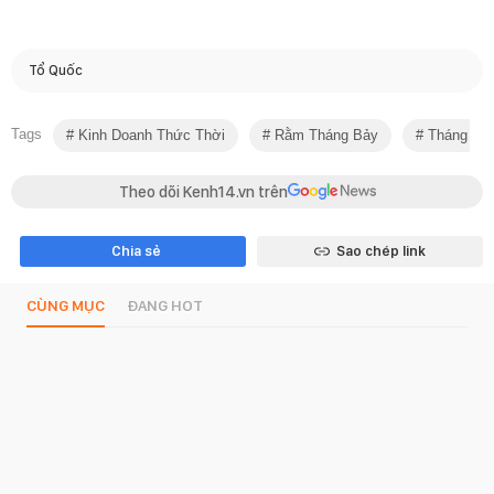
Tổ Quốc
Tags
Kinh Doanh Thức Thời
Rằm Tháng Bảy
Tháng Cô
Theo dõi Kenh14.vn trên
Chia sẻ
Sao chép link
CÙNG MỤC
ĐANG HOT