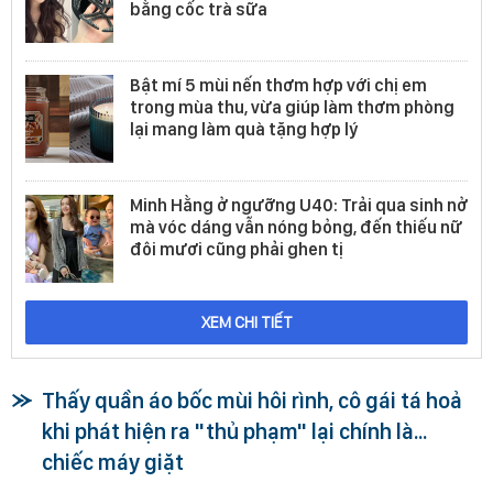
bằng cốc trà sữa
Bật mí 5 mùi nến thơm hợp với chị em
trong mùa thu, vừa giúp làm thơm phòng
lại mang làm quà tặng hợp lý
Minh Hằng ở ngưỡng U40: Trải qua sinh nở
mà vóc dáng vẫn nóng bỏng, đến thiếu nữ
đôi mươi cũng phải ghen tị
XEM CHI TIẾT
Thấy quần áo bốc mùi hôi rình, cô gái tá hoả
khi phát hiện ra "thủ phạm" lại chính là...
chiếc máy giặt