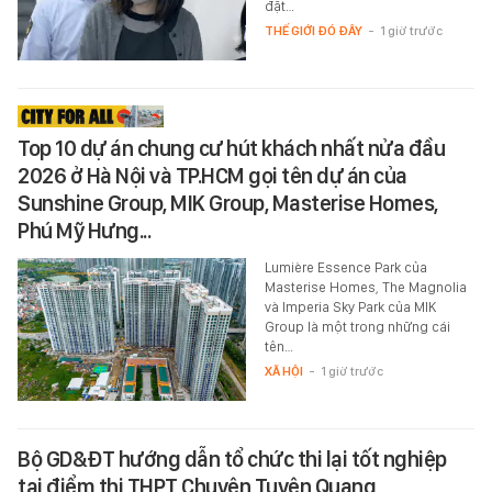
đặt…
THẾ GIỚI ĐÓ ĐÂY
-
1 giờ trước
Top 10 dự án chung cư hút khách nhất nửa đầu
2026 ở Hà Nội và TP.HCM gọi tên dự án của
Sunshine Group, MIK Group, Masterise Homes,
Phú Mỹ Hưng...
Lumière Essence Park của
Masterise Homes, The Magnolia
và Imperia Sky Park của MIK
Group là một trong những cái
tên…
XÃ HỘI
-
1 giờ trước
Bộ GD&ĐT hướng dẫn tổ chức thi lại tốt nghiệp
tại điểm thi THPT Chuyên Tuyên Quang