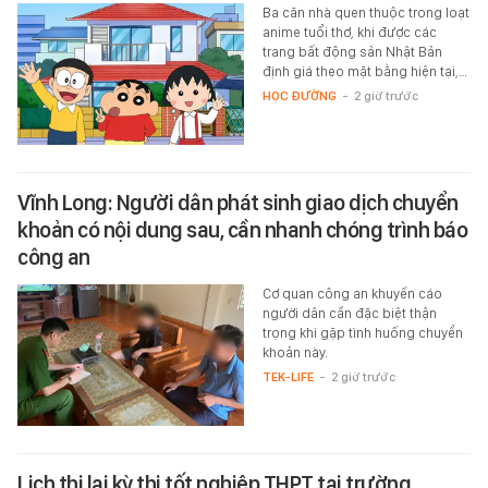
Ba căn nhà quen thuộc trong loạt
anime tuổi thơ, khi được các
trang bất động sản Nhật Bản
định giá theo mặt bằng hiện tại,…
HỌC ĐƯỜNG
-
2 giờ trước
Vĩnh Long: Người dân phát sinh giao dịch chuyển
khoản có nội dung sau, cần nhanh chóng trình báo
công an
Cơ quan công an khuyến cáo
người dân cần đặc biệt thận
trọng khi gặp tình huống chuyển
khoản này.
TEK-LIFE
-
2 giờ trước
Lịch thi lại kỳ thi tốt nghiệp THPT tại trường