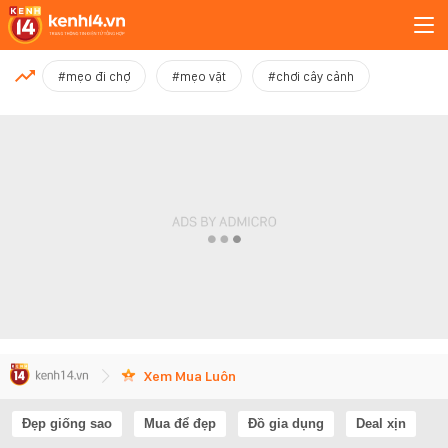
MỚI NHẤT
#mẹo đi chợ
#mẹo vặt
#chơi cây cảnh
Xem thêm
Xem Mua Luôn
Đẹp giống sao
Mua để đẹp
Đồ gia dụng
Deal xịn