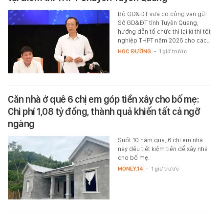
Bộ GD&ĐT vừa có công văn gửi
Sở GD&ĐT tỉnh Tuyên Quang,
hướng dẫn tổ chức thi lại kì thi tốt
nghiệp THPT năm 2026 cho các…
HỌC ĐƯỜNG
-
1 giờ trước
Căn nhà ở quê 6 chị em góp tiền xây cho bố mẹ:
Chi phí 1,08 tỷ đồng, thành quả khiến tất cả ngỡ
ngàng
Suốt 10 năm qua, 6 chị em nhà
này đều tiết kiệm tiền để xây nhà
cho bố mẹ.
MONEY.14
-
1 giờ trước