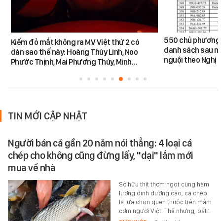
550 chủ phương 
Kiếm đỏ mắt không ra MV Việt thứ 2 có
danh sách sau n
dàn sao thế này: Hoàng Thùy Linh, Noo
nguội theo Nghị 
Phước Thịnh, Mai Phương Thúy, Minh…
TIN MỚI CẬP NHẬT
Người bán cá gần 20 năm nói thẳng: 4 loại cá
chép cho không cũng đừng lấy, "dại" lắm mới
mua về nhà
Sở hữu thịt thơm ngọt cùng hàm
lượng dinh dưỡng cao, cá chép
là lựa chọn quen thuộc trên mâm
cơm người Việt. Thế nhưng, bất…