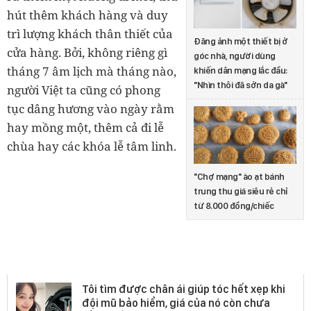
hút thêm khách hàng và duy
trì lượng khách thân thiết của
Đăng ảnh một thiết bị ở
cửa hàng. Bởi, không riêng gì
góc nhà, người dùng
tháng 7 âm lịch mà tháng nào,
khiến dân mạng lắc đầu:
"Nhìn thôi đã sởn da gà"
người Việt ta cũng có phong
tục dâng hương vào ngày rằm
hay mồng một, thêm cả đi lễ
chùa hay các khóa lễ tâm linh.
"Chợ mạng" ào ạt bánh
trung thu giá siêu rẻ chỉ
từ 8.000 đồng/chiếc
Sản phẩm khác
Tôi tìm được chân ái giúp tóc hết xẹp khi
đội mũ bảo hiểm, giá của nó còn chưa