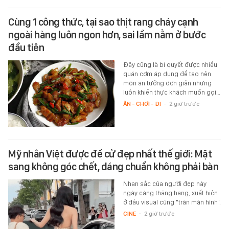
Cùng 1 công thức, tại sao thịt rang cháy cạnh
ngoài hàng luôn ngon hơn, sai lầm nằm ở bước
đầu tiên
Đây cũng là bí quyết được nhiều
quán cơm áp dụng để tạo nên
món ăn tưởng đơn giản nhưng
luôn khiến thực khách muốn gọi…
ĂN - CHƠI - ĐI
-
2 giờ trước
Mỹ nhân Việt được đề cử đẹp nhất thế giới: Mặt
sang không góc chết, dáng chuẩn không phải bàn
Nhan sắc của người đẹp này
ngày càng thăng hạng, xuất hiện
ở đâu visual cũng "tràn màn hình".
CINE
-
2 giờ trước