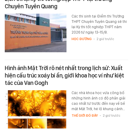
Chuyên Tuyên Quang
Các thí sinh tại Điểm thi Trường
THPT Chuyên Tuyên Quang sẽ thi
lại Kỳ thi tốt nghiệp THPT năm
2026 từ ngày 13-15/8.
HỌC ĐƯỜNG
-
2 giờ trước
Hình ảnh Mặt Trời rõ nét nhất trong lịch sử: Xuất
hiện cấu trúc xoáy bí ẩn, giới khoa học ví như kiệt
tác của Van Gogh
Các nhà khoa học vừa công bố
những hình ảnh có độ phân giải
cao nhất từ trước đến nay về bề
mặt Mặt Trời, hé lộ khung cảnh…
THẾ GIỚI ĐÓ ĐÂY
-
2 giờ trước