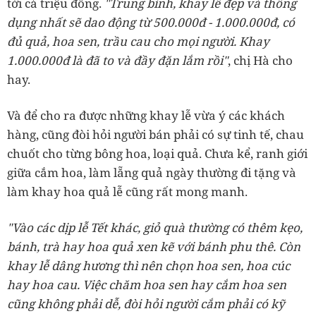
tới cả triệu đồng.
"Trung bình, khay lễ đẹp và thông
dụng nhất sẽ dao động từ 500.000đ - 1.000.000đ, có
đủ quả, hoa sen, trầu cau cho mọi người. Khay
1.000.000đ là đã to và đầy đặn lắm rồi"
, chị Hà cho
hay.
Và để cho ra được những khay lễ vừa ý các khách
hàng, cũng đòi hỏi người bán phải có sự tinh tế, chau
chuốt cho từng bông hoa, loại quả. Chưa kể, ranh giới
giữa cắm hoa, làm lẵng quả ngày thường đi tặng và
làm khay hoa quả lễ cũng rất mong manh.
"Vào các dịp lễ Tết khác, giỏ quà thường có thêm kẹo,
bánh, trà hay hoa quả xen kẽ với bánh phu thê. Còn
khay lễ dâng hương thì nên chọn hoa sen, hoa cúc
hay hoa cau. Việc chăm hoa sen hay cắm hoa sen
cũng không phải dễ, đòi hỏi người cắm phải có kỹ