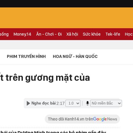
 sống
Money.14
Ăn - Chơi - Đi
Xã hội
Sức khỏe
Tek-life
Học
PHIM TRUYỀN HÌNH
HOA NGỮ - HÀN QUỐC
t trên gương mặt của
2:17
Nghe đọc bài
Theo dõi Kenh14.vn trên
 thái của Dương Mịch trong các bộ phim gần đây