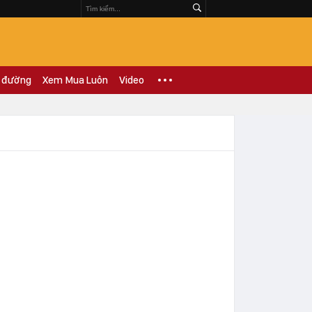
 đường
Xem Mua Luôn
Video