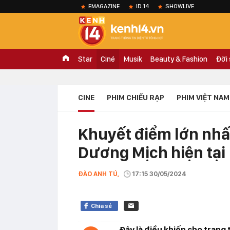
EMAGAZINE
ID.14
SHOWLIVE
Star
Ciné
Musik
Beauty & Fashion
Đời
CINE
PHIM CHIẾU RẠP
PHIM VIỆT NAM
Khuyết điểm lớn nhấ
Dương Mịch hiện tại
ĐÀO ANH TÚ,
17:15 30/05/2024
Chia sẻ
Đây là điều khiến cho trạng