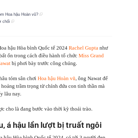
tóm Hoa hậu Hoàn vũ?
ừ chối
Hoa hậu Hòa bình Quốc tế 2024
Rachel Gupta
như
 bất ổn trong cách điều hành tổ chức
Miss Grand
awat
bị phơi bày trước công chúng.
hâu tóm sân chơi
Hoa hậu Hoàn vũ
, ông Nawat để
 hoảng trầm trọng từ chính đứa con tinh thần mà
y lâu nay.
c cho là đang bước vào thời kỳ thoái trào.
 á hậu lần lượt bị truất ngôi
 hậu Hòa bình Quốc tế 2024, có tới 3 người đẹp