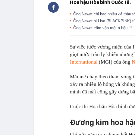
Hoa hậu Hòa bình Quốc tế.
Ông Nawat chi bao nhiêu để thâu 
Ông Nawat bị Lisa (BLACKPINK) t
Ông Nawat cấm vận một á hậu
Sự việc tước vương miện của 
giọt nước tràn ly khiến những
International
(MGI) của ông
N
Mải mê chạy theo tham vọng t
xảy ra nhiều lỗ hổng và khủng
mình đã mất công gầy dựng bấ
Cuộc thi Hoa hậu Hòa bình đượ
Đương kim hoa hậu,
Chỉ nửa năm sau chung kết Hoa