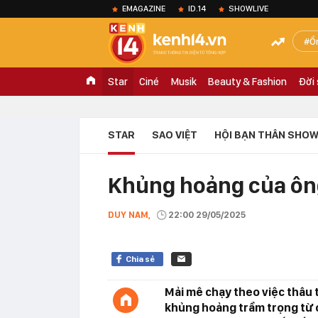
EMAGAZINE
ID.14
SHOWLIVE
Ồ
Star
Ciné
Musik
Beauty & Fashion
Đời
STAR
SAO VIỆT
HỘI BẠN THÂN SHOW
Khủng hoảng của ôn
DUY NAM,
22:00 29/05/2025
Chia sẻ
Mải mê chạy theo việc thâu
khủng hoảng trầm trọng từ c