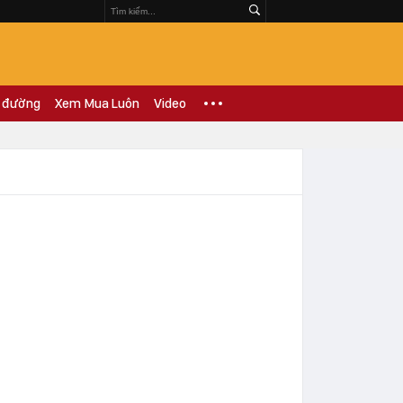
 đường
Xem Mua Luôn
Video