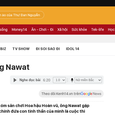
n ào của Thư Đan Nguyễn
 sống
Money.14
Ăn - Chơi - Đi
Xã hội
Sức khỏe
Tek-life
Học
BIZ
TV SHOW
ĐI SOI SAO ĐI
IDOL 14
g Nawat
6:20
Nghe đọc bài
Theo dõi Kenh14.vn trên
 tóm sân chơi Hoa hậu Hoàn vũ, ông Nawat gặp
hính đứa con tinh thần của mình là cuộc thi