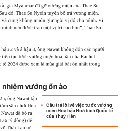
uốc gia Myanmar đã gỡ vương miện của Thae Su
 Sau đó, Thae Su Nyein tuyên bố trả vương miện.
2 và cũng không muốn giữ ngôi vị đó cho mình. Vì
ôi mình nên được trao một vị trí cao hơn”, Thae Su
 hậu 2 và á hậu 3, ông Nawat không đôn các người
ệc tiếp tục tước vương miện hoa hậu của Rachel
tế 2024 được xem là mùa giải bất ổn nhất trong
n nhiệm vướng ồn ào
25, ông Nawat tập
Câu trả lời về việc tước vương
u tóm sân chơi Hoa
miện Hoa hậu Hoà bình Quốc tế
 Nawat đã bỏ ra
của Thuỳ Tiên
 136 tỷ đồng) để
vũ Thái Lan từ