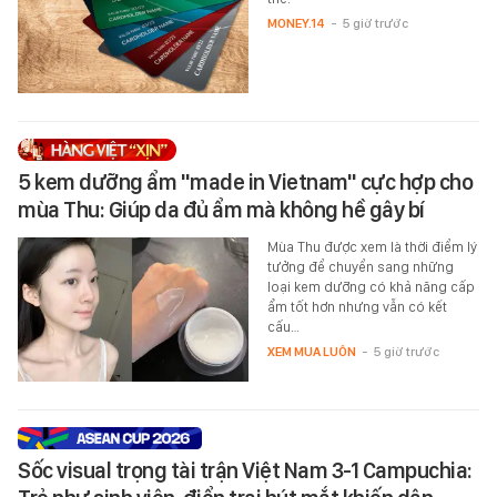
MONEY.14
-
5 giờ trước
5 kem dưỡng ẩm "made in Vietnam" cực hợp cho
mùa Thu: Giúp da đủ ẩm mà không hề gây bí
Mùa Thu được xem là thời điểm lý
tưởng để chuyển sang những
loại kem dưỡng có khả năng cấp
ẩm tốt hơn nhưng vẫn có kết
cấu…
XEM MUA LUÔN
-
5 giờ trước
Sốc visual trọng tài trận Việt Nam 3-1 Campuchia: