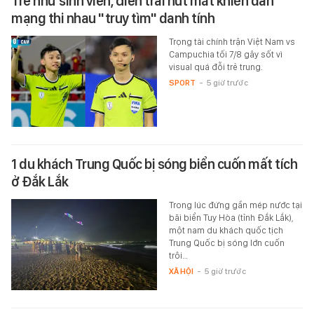
Trẻ như sinh viên, điển trai hút mắt khiến dân
mạng thi nhau "truy tìm" danh tính
Trọng tài chính trận Việt Nam vs
Campuchia tối 7/8 gây sốt vì
visual quá đỗi trẻ trung.
SPORT
-
5 giờ trước
1 du khách Trung Quốc bị sóng biển cuốn mất tích
ở Đắk Lắk
Trong lúc đứng gần mép nước tại
bãi biển Tuy Hòa (tỉnh Đắk Lắk),
một nam du khách quốc tịch
Trung Quốc bị sóng lớn cuốn
trôi…
XÃ HỘI
-
5 giờ trước