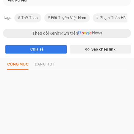
Phụ Nữ Mới
Tags
Thể Thao
Đội Tuyển Việt Nam
Phạm Tuấn Hải
Theo dõi Kenh14.vn trên
Chia sẻ
Sao chép link
CÙNG MỤC
ĐANG HOT