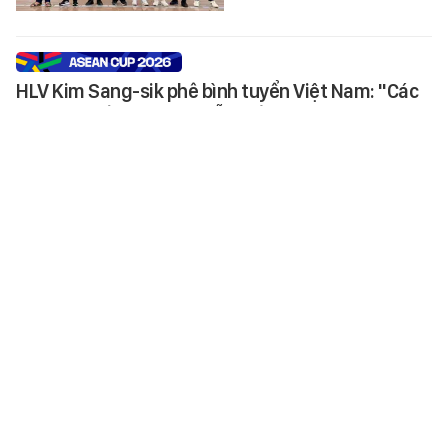
HLV Kim Sang-sik phê bình tuyển Việt Nam: "Các
cầu thủ mất tập trung dẫn đến bàn thua"
Cập nhật thông tin họp báo sau
trận đội tuyển Việt Nam thắng 3-1
Campuchia tối ngày 7/8.
SPORT
-
5 giờ trước
Thi hành lệnh bắt tạm giam Hà Thị Thu Hiền SN
1992
Cơ quan An ninh điều tra Công an
tỉnh Tuyên Quang đã khởi tố, bắt
tạm giam Hà Thị Thu Hiền để
điều tra về tội tổ chức cho