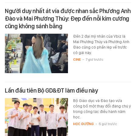
Người duy nhất át vía được nhan sắc Phương Anh
Đào và Mai Phương Thúy: Đẹp đến nỗi kim cương
cũng không sánh bằng
Đến 2 đại mỹ nhân của Vbiz là
Mai Phương Thúy và Phương Anh
Đào cũng có phần lép vế trước
cô gái này.
CINE
-
7 giờ trước
Lần đầu tiên Bộ GD&ĐT làm điều này
Bộ Giáo dục và Đào tạo vừa
công bố một thay đổi đáng chú ý
trong công tác điều hành năm
học.
HỌC ĐƯỜNG
-
6 giờ trước