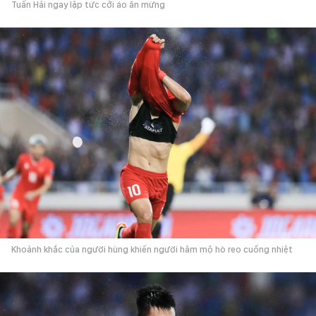
Tuấn Hải ngay lập tức cởi áo ăn mừng
Khoảnh khắc của người hùng khiến người hâm mộ hò reo cuồng nhiệt