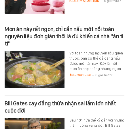
BEAUTY & FASHION
-
6 giờ trước
Món ăn này rất ngon, chỉ cần nấu một nồi toàn
nguyên liệu đơn giản thôi là đủ khiến cả nhà "ăn tì
tì"
Với toàn những nguyên liệu quen
thuộc, bạn có thể dễ dàng nấu
được món ăn này. Đây là một
món ăn nhẹ nhàng nhưng ngon…
ĂN - CHƠI - ĐI
-
6 giờ trước
Bill Gates cay đắng thừa nhận sai lầm lớn nhất
cuộc đời
Sau hơn nửa thế kỷ gắn với những
thành công vang dội, Bill Gates