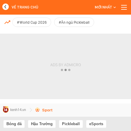
VỀ TRANG CHỦ
MỚI NHẤT
MỚI NHẤT
#World Cup 2026
#Ăn ngủ Pickleball
Xem thêm
Sport
Bóng đá
Hậu Trường
Pickleball
eSports