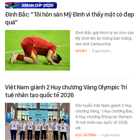
Đình Bắc: "Tôi hôn sân Mỹ Đình vì thấy mặt cỏ đẹp
quá"
Đình Bắc giải thích lý do hôn sân
Mỹ Đình khi ăn mừng bàn thắng
vào lưới Campuchia.
SPORT
-
5 giờ trước
Việt Nam giành 2 Huy chương Vàng Olympic Trí
tuệ nhân tạo quốc tế 2026
Đội tuyển Việt Nam giành 2 Huy
chương Vàng, 1 Huy chương Bạc,
4 Huy chương Đồng tại Olympic
Trí tuệ nhân tạo quốc tế 2026,
với…
HỌC ĐƯỜNG
-
5 giờ trước