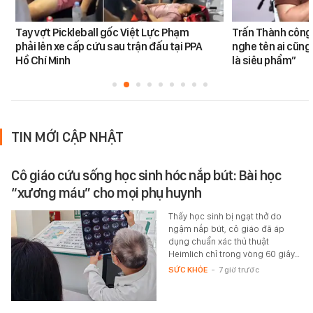
Tay vợt Pickleball gốc Việt Lực Phạm
Trấn Thành công 
phải lên xe cấp cứu sau trận đấu tại PPA
nghe tên ai cũng
Hồ Chí Minh
là siêu phẩm”
TIN MỚI CẬP NHẬT
Cô giáo cứu sống học sinh hóc nắp bút: Bài học
“xương máu” cho mọi phụ huynh
Thấy học sinh bị ngạt thở do
ngậm nắp bút, cô giáo đã áp
dụng chuẩn xác thủ thuật
Heimlich chỉ trong vòng 60 giây…
SỨC KHỎE
-
7 giờ trước