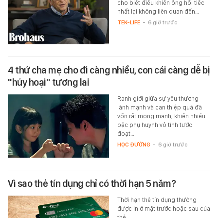
cho biết điều khiến ông hối tiếc
nhất lại không liên quan đến…
TEK-LIFE
-
6 giờ trước
4 thứ cha mẹ cho đi càng nhiều, con cái càng dễ bị
"hủy hoại" tương lai
Ranh giới giữa sự yêu thương
lành mạnh và can thiệp quá đà
vốn rất mong manh, khiến nhiều
bậc phụ huynh vô tình tước
đoạt…
HỌC ĐƯỜNG
-
6 giờ trước
Vì sao thẻ tín dụng chỉ có thời hạn 5 năm?
Thời hạn thẻ tín dụng thường
được in ở mặt trước hoặc sau của
thẻ.