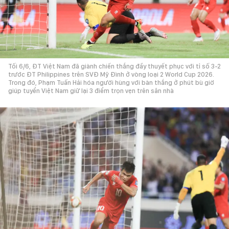
Tối 6/6, ĐT Việt Nam đã giành chiến thắng đầy thuyết phục với tỉ số 3-2
trước ĐT Philippines trên SVĐ Mỹ Đình ở vòng loại 2 World Cup 2026.
Trong đó, Phạm Tuấn Hải hóa người hùng với bàn thắng ở phút bù giờ
giúp tuyển Việt Nam giữ lại 3 điểm trọn vẹn trên sân nhà