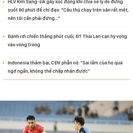
HLV Kim Sang-sik gây xúc động khi chia sẻ lý do đứng
suốt 90 phút để chỉ đạo: "Cầu thủ chạy trên sân rất mệt,
nên tôi cần phải đứng..."
Đánh rơi chiến thắng phút cuối, ĐT Thái Lan cạn hy vọng
vào vòng trong
Indonesia thảm bại, CĐV phẫn nộ: “Sai lầm của họ quá
ngớ ngẩn, không thể chấp nhận được”