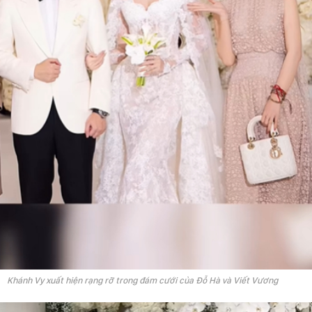
Khánh Vy xuất hiện rạng rỡ trong đám cưới của Đỗ Hà và Viết Vương