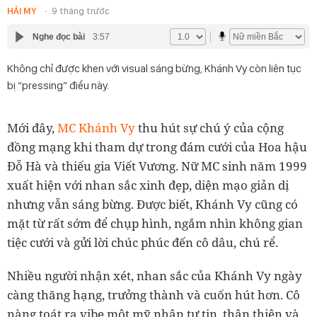
HẢI MY
9 tháng trước
Nghe đọc bài
3:57
Không chỉ được khen với visual sáng bừng, Khánh Vy còn liên tục
bị “pressing” điều này.
Mới đây,
MC Khánh Vy
thu hút sự chú ý của cộng
đồng mạng khi tham dự trong đám cưới của Hoa hậu
Đỗ Hà và thiếu gia Viết Vương. Nữ MC sinh năm 1999
xuất hiện với nhan sắc xinh đẹp, diện mạo giản dị
nhưng vẫn sáng bừng. Được biết, Khánh Vy cũng có
mặt từ rất sớm để chụp hình, ngắm nhìn không gian
tiệc cưới và gửi lời chúc phúc đến cô dâu, chú rể.
Nhiều người nhận xét, nhan sắc của Khánh Vy ngày
càng thăng hạng, trưởng thành và cuốn hút hơn. Cô
nàng toát ra vibe một mỹ nhân tự tin, thân thiện và