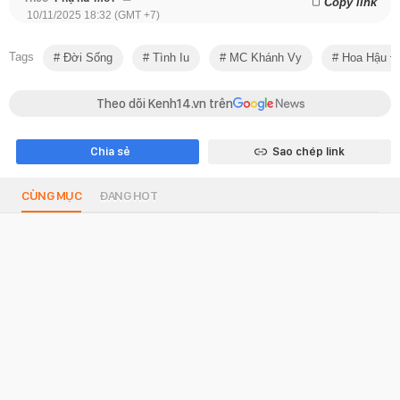
Copy link
10/11/2025 18:32 (GMT +7)
Tags
Đời Sống
Tình Iu
MC Khánh Vy
Hoa Hậu Đỗ
Theo dõi Kenh14.vn trên
Chia sẻ
Sao chép link
CÙNG MỤC
ĐANG HOT