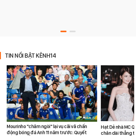
TIN NỔI BẬT KÊNH14
Mourinho "châm ngòi" lại vụ cãi vã chấn
Hạt Dẻ nhà MC Qu
động bóng đá Anh 11 năm trước: Quyết
chân dài thẳng tắ