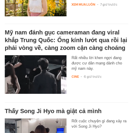
XEM MUA LUÔN
-
7 giờ trước
Mỹ nam đánh gục cameraman đang viral
khắp Trung Quốc: Ống kính lướt qua rồi lại
phải vòng về, càng zoom cận càng choáng
Rất nhiều lời khen ngợi đang
được cư dân mạng dành cho
mỹ nam này.
CINE
-
6 giờ trước
Thấy Song Ji Hyo mà giật cả mình
Rốt cuộc chuyện gì đang xảy ra
với Song Ji Hyo?