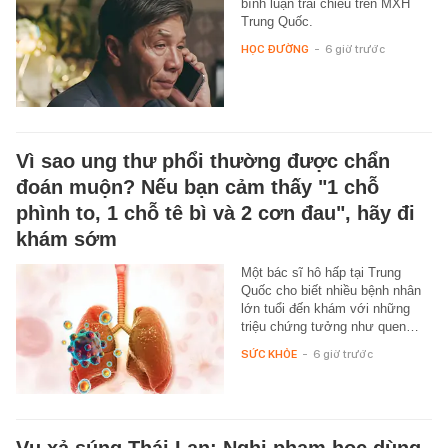
bình luận trái chiều trên MXH
Trung Quốc.
HỌC ĐƯỜNG
-
6 giờ trước
Vì sao ung thư phổi thường được chẩn
đoán muộn? Nếu bạn cảm thấy "1 chỗ
phình to, 1 chỗ tê bì và 2 cơn đau", hãy đi
khám sớm
Một bác sĩ hô hấp tại Trung
Quốc cho biết nhiều bệnh nhân
lớn tuổi đến khám với những
triệu chứng tưởng như quen…
SỨC KHỎE
-
6 giờ trước