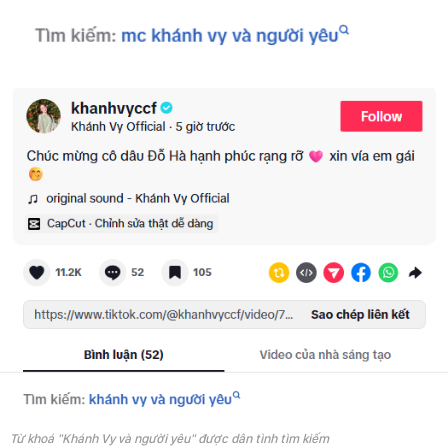
Từ khoá "Khánh Vy và người yêu" được dân tình tìm kiếm