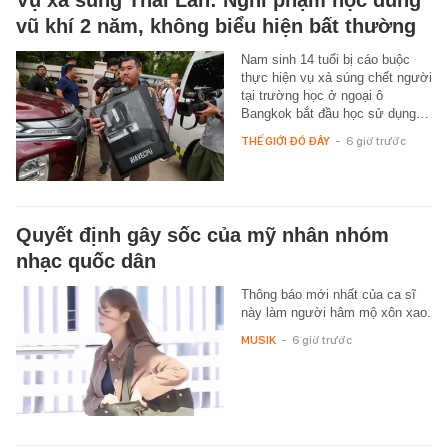
Vụ xả súng Thái Lan: Nghi phạm học dùng
vũ khí 2 năm, không biểu hiện bất thường
Nam sinh 14 tuổi bị cáo buộc
thực hiện vụ xả súng chết người
tại trường học ở ngoại ô
Bangkok bắt đầu học sử dụng…
THẾ GIỚI ĐÓ ĐÂY
-
6 giờ trước
Quyết định gây sốc của mỹ nhân nhóm
nhạc quốc dân
Thông báo mới nhất của ca sĩ
này làm người hâm mộ xôn xao.
MUSIK
-
6 giờ trước