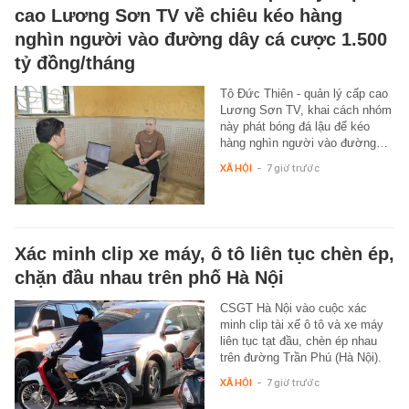
cao Lương Sơn TV về chiêu kéo hàng
nghìn người vào đường dây cá cược 1.500
tỷ đồng/tháng
Tô Đức Thiên - quản lý cấp cao
Lương Sơn TV, khai cách nhóm
này phát bóng đá lậu để kéo
hàng nghìn người vào đường…
XÃ HỘI
-
7 giờ trước
Xác minh clip xe máy, ô tô liên tục chèn ép,
chặn đầu nhau trên phố Hà Nội
CSGT Hà Nội vào cuộc xác
minh clip tài xế ô tô và xe máy
liên tục tạt đầu, chèn ép nhau
trên đường Trần Phú (Hà Nội).
XÃ HỘI
-
7 giờ trước