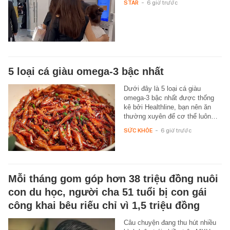
STAR
-
6 giờ trước
5 loại cá giàu omega-3 bậc nhất
Dưới đây là 5 loại cá giàu
omega-3 bậc nhất được thống
kê bởi Healthline, bạn nên ăn
thường xuyên để cơ thể luôn…
SỨC KHỎE
-
6 giờ trước
Mỗi tháng gom góp hơn 38 triệu đồng nuôi
con du học, người cha 51 tuổi bị con gái
công khai bêu riếu chỉ vì 1,5 triệu đồng
Câu chuyện đang thu hút nhiều