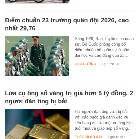
Điểm chuẩn 23 trường quân đội 2026, cao
nhất 29,76
Sáng 10/8, Ban Tuyển sinh quân
sự, Bộ Quốc phòng công bố
điểm chuẩn hệ quân sự ở bậc
đại học và cao đẳng của 23…
HỌC ĐƯỜNG
-
7 giờ trước
Lừa cụ ông số vàng trị giá hơn 5 tỷ đồng, 2
người đàn ông bị bắt
Hai người đàn ông vừa bị bắt
với cáo buộc giả danh đặc vụ
liên bang để lừa một cụ ông 85
tuổi mua và giao nộp số vàng…
THẾ GIỚI ĐÓ ĐÂY
-
7 giờ trước