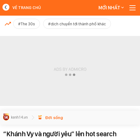
MỚI NHẤT
VỀ TRANG CHỦ
MỚI NHẤT
#The 30s
#dịch chuyển tới thành phố khác
Xem thêm
Đời sống
“Khánh Vy và người yêu” lên hot search