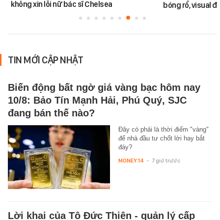
không xin lỗi nữ bác sĩ Chelsea
bóng rổ, visual 
TIN MỚI CẬP NHẬT
Biến động bất ngờ giá vàng bạc hôm nay
10/8: Bảo Tín Mạnh Hải, Phú Quý, SJC
đang bán thế nào?
Đây có phải là thời điểm "vàng"
để nhà đầu tư chốt lời hay bắt
đáy?
MONEY.14
-
7 giờ trước
Lời khai của Tô Đức Thiên - quản lý cấp