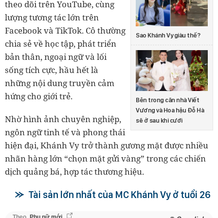
theo dõi trên YouTube, cùng
lượng tương tác lớn trên
Facebook và TikTok. Cô thường
Sao Khánh Vy giàu thế?
chia sẻ về học tập, phát triển
bản thân, ngoại ngữ và lối
sống tích cực, hầu hết là
những nội dung truyền cảm
hứng cho giới trẻ.
Bên trong căn nhà Viết
Vương và Hoa hậu Đỗ Hà
Nhờ hình ảnh chuyên nghiệp,
sẽ ở sau khi cưới
ngôn ngữ tinh tế và phong thái
hiện đại, Khánh Vy trở thành gương mặt được nhiều
nhãn hàng lớn “chọn mặt gửi vàng” trong các chiến
dịch quảng bá, hợp tác thương hiệu.
Tài sản lớn nhất của MC Khánh Vy ở tuổi 26
Theo
Phụ nữ mới