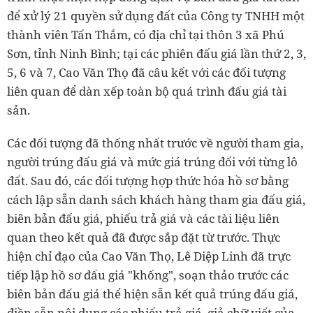
để xử lý 21 quyền sử dụng đất của Công ty TNHH một
thành viên Tấn Thắm, có địa chỉ tại thôn 3 xã Phú
Sơn, tỉnh Ninh Bình; tại các phiên đấu giá lần thứ 2, 3,
5, 6 và 7, Cao Văn Thọ đã câu kết với các đối tượng
liên quan để dàn xếp toàn bộ quá trình đấu giá tài
sản.
Các đối tượng đã thống nhất trước về người tham gia,
người trúng đấu giá và mức giá trúng đối với từng lô
đất. Sau đó, các đối tượng hợp thức hóa hồ sơ bằng
cách lập sẵn danh sách khách hàng tham gia đấu giá,
biên bản đấu giá, phiếu trả giá và các tài liệu liên
quan theo kết quả đã được sắp đặt từ trước. Thực
hiện chỉ đạo của Cao Văn Thọ, Lê Diệp Linh đã trực
tiếp lập hồ sơ đấu giá "khống", soạn thảo trước các
biên bản đấu giá thể hiện sẵn kết quả trúng đấu giá,
điền sẵn nội dung các phiếu trả giá, giả chữ viết của