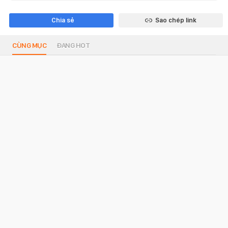
Chia sẻ
Sao chép link
CÙNG MỤC
ĐANG HOT