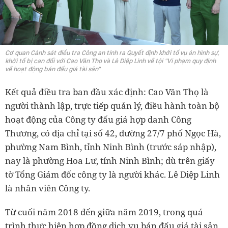
Cơ quan Cảnh sát điều tra Công an tỉnh ra Quyết định khởi tố vụ án hình sự,
khởi tố bị can đối với Cao Văn Thọ và Lê Diệp Linh về tội "Vi phạm quy định
về hoạt động bán đấu giá tài sản"
Kết quả điều tra ban đầu xác định: Cao Văn Thọ là
người thành lập, trực tiếp quản lý, điều hành toàn bộ
hoạt động của Công ty đấu giá hợp danh Công
Thương, có địa chỉ tại số 42, đường 27/7 phố Ngọc Hà,
phường Nam Bình, tỉnh Ninh Bình (trước sáp nhập),
nay là phường Hoa Lư, tỉnh Ninh Bình; dù trên giấy
tờ Tổng Giám đốc công ty là người khác. Lê Diệp Linh
là nhân viên Công ty.
Từ cuối năm 2018 đến giữa năm 2019, trong quá
trình thực hiện hợp đồng dịch vụ bán đấu giá tài sản