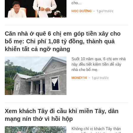
cho…
HỌC ĐƯỜNG
-
1 giờ trước
Căn nhà ở quê 6 chị em góp tiền xây cho
bố mẹ: Chi phí 1,08 tỷ đồng, thành quả
khiến tất cả ngỡ ngàng
Suốt 10 năm qua, 6 chị em nhà
này đều tiết kiệm tiền để xây
nhà cho bố mẹ.
MONEY.14
-
1 giờ trước
Xem khách Tây đi cầu khỉ miền Tây, dân
mạng nín thở vì hồi hộp
Không chỉ vị khách Tây thận