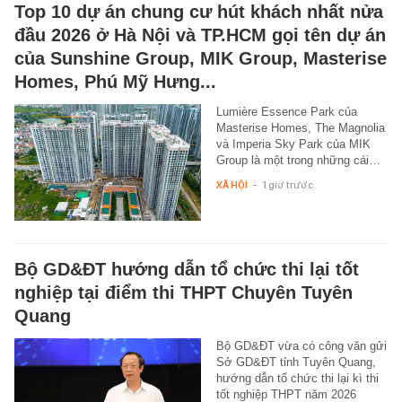
Top 10 dự án chung cư hút khách nhất nửa
đầu 2026 ở Hà Nội và TP.HCM gọi tên dự án
của Sunshine Group, MIK Group, Masterise
Homes, Phú Mỹ Hưng...
Lumière Essence Park của
Masterise Homes, The Magnolia
và Imperia Sky Park của MIK
Group là một trong những cái…
XÃ HỘI
-
1 giờ trước
Bộ GD&ĐT hướng dẫn tổ chức thi lại tốt
nghiệp tại điểm thi THPT Chuyên Tuyên
Quang
Bộ GD&ĐT vừa có công văn gửi
Sở GD&ĐT tỉnh Tuyên Quang,
hướng dẫn tổ chức thi lại kì thi
tốt nghiệp THPT năm 2026