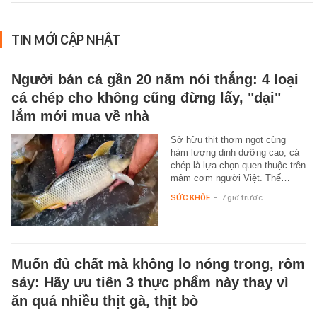
TIN MỚI CẬP NHẬT
Người bán cá gần 20 năm nói thẳng: 4 loại
cá chép cho không cũng đừng lấy, "dại"
lắm mới mua về nhà
Sở hữu thịt thơm ngọt cùng
hàm lượng dinh dưỡng cao, cá
chép là lựa chọn quen thuộc trên
mâm cơm người Việt. Thế…
SỨC KHỎE
-
7 giờ trước
Muốn đủ chất mà không lo nóng trong, rôm
sảy: Hãy ưu tiên 3 thực phẩm này thay vì
ăn quá nhiều thịt gà, thịt bò