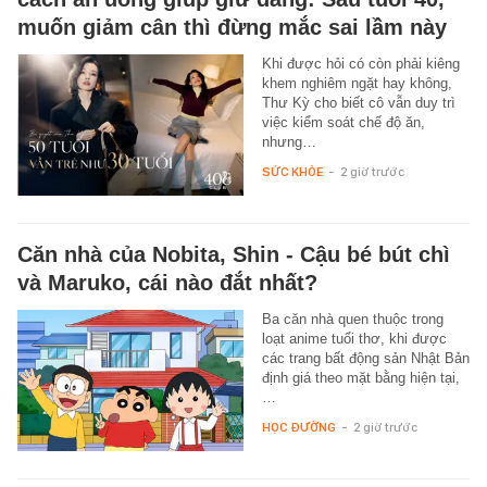
muốn giảm cân thì đừng mắc sai lầm này
Khi được hỏi có còn phải kiêng
khem nghiêm ngặt hay không,
Thư Kỳ cho biết cô vẫn duy trì
việc kiểm soát chế độ ăn,
nhưng…
SỨC KHỎE
-
2 giờ trước
Căn nhà của Nobita, Shin - Cậu bé bút chì
và Maruko, cái nào đắt nhất?
Ba căn nhà quen thuộc trong
loạt anime tuổi thơ, khi được
các trang bất động sản Nhật Bản
định giá theo mặt bằng hiện tại,
…
HỌC ĐƯỜNG
-
2 giờ trước