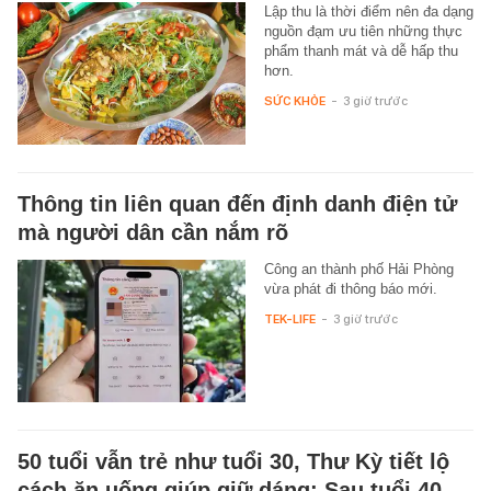
Lập thu là thời điểm nên đa dạng
nguồn đạm ưu tiên những thực
phẩm thanh mát và dễ hấp thu
hơn.
SỨC KHỎE
-
3 giờ trước
Thông tin liên quan đến định danh điện tử
mà người dân cần nắm rõ
Công an thành phố Hải Phòng
vừa phát đi thông báo mới.
TEK-LIFE
-
3 giờ trước
50 tuổi vẫn trẻ như tuổi 30, Thư Kỳ tiết lộ
cách ăn uống giúp giữ dáng: Sau tuổi 40,