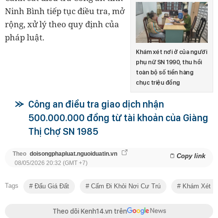
Ninh Bình tiếp tục điều tra, mở
rộng, xử lý theo quy định của
pháp luật.
Khám xét nơi ở của người
phụ nữ SN 1990, thu hồi
toàn bộ số tiền hàng
chục triệu đồng
Công an điều tra giao dịch nhận
500.000.000 đồng từ tài khoản của Giàng
Thị Chợ SN 1985
Theo
doisongphapluat.nguoiduatin.vn
Copy link
08/05/2026 20:32 (GMT +7)
Tags
Đấu Giá Đất
Cấm Đi Khỏi Nơi Cư Trú
Khám Xét N
Theo dõi Kenh14.vn trên