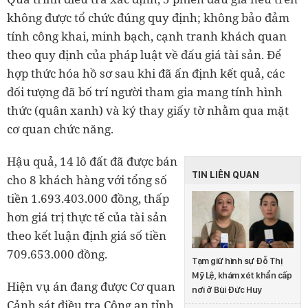
không được tổ chức đúng quy định; không bảo đảm
tính công khai, minh bạch, cạnh tranh khách quan
theo quy định của pháp luật về đấu giá tài sản. Để
hợp thức hóa hồ sơ sau khi đã ấn định kết quả, các
đối tượng đã bố trí người tham gia mang tính hình
thức (quân xanh) và ký thay giấy tờ nhằm qua mặt
cơ quan chức năng.
Hậu quả, 14 lô đất đã được bán
TIN LIÊN QUAN
cho 8 khách hàng với tổng số
tiền 1.693.403.000 đồng, thấp
hơn giá trị thực tế của tài sản
theo kết luận định giá số tiền
709.653.000 đồng.
Tạm giữ hình sự Đỗ Thị
Mỹ Lệ, khám xét khẩn cấp
Hiện vụ án đang được Cơ quan
nơi ở Bùi Đức Huy
Cảnh sát điều tra Công an tỉnh