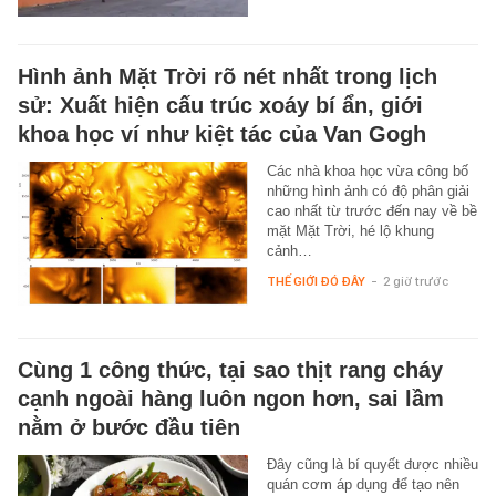
Hình ảnh Mặt Trời rõ nét nhất trong lịch
sử: Xuất hiện cấu trúc xoáy bí ẩn, giới
khoa học ví như kiệt tác của Van Gogh
Các nhà khoa học vừa công bố
những hình ảnh có độ phân giải
cao nhất từ trước đến nay về bề
mặt Mặt Trời, hé lộ khung
cảnh…
THẾ GIỚI ĐÓ ĐÂY
-
2 giờ trước
Cùng 1 công thức, tại sao thịt rang cháy
cạnh ngoài hàng luôn ngon hơn, sai lầm
nằm ở bước đầu tiên
Đây cũng là bí quyết được nhiều
quán cơm áp dụng để tạo nên