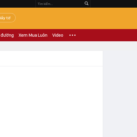
iấy tờ
 đường
Xem Mua Luôn
Video