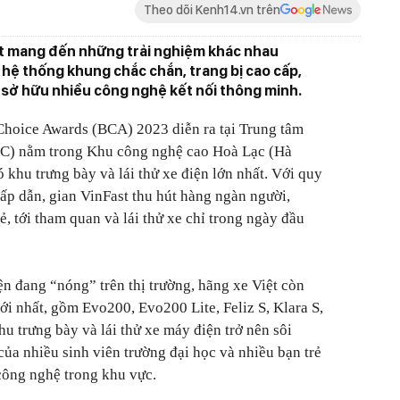
Theo dõi Kenh14.vn trên
t mang đến những trải nghiệm khác nhau
hệ thống khung chắc chắn, trang bị cao cấp,
 sở hữu nhiều công nghệ kết nối thông minh.
Choice Awards (BCA) 2023 diễn ra tại Trung tâm
IC) nằm trong Khu công nghệ cao Hoà Lạc (Hà
ó khu trưng bày và lái thử xe điện lớn nhất. Với quy
p dẫn, gian VinFast thu hút hàng ngàn người,
ẻ, tới tham quan và lái thử xe chỉ trong ngày đầu
n đang “nóng” trên thị trường, hãng xe Việt còn
i nhất, gồm Evo200, Evo200 Lite, Feliz S, Klara S,
u trưng bày và lái thử xe máy điện trở nên sôi
ủa nhiều sinh viên trường đại học và nhiều bạn trẻ
 công nghệ trong khu vực.