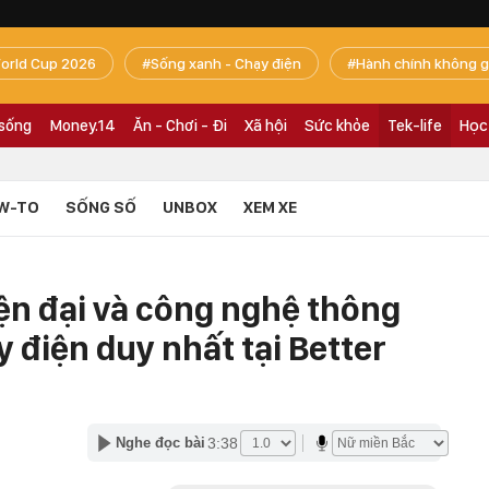
orld Cup 2026
Sống xanh - Chạy điện
Hành chính không g
 sống
Money.14
Ăn - Chơi - Đi
Xã hội
Sức khỏe
Tek-life
Học
W-TO
SỐNG SỐ
UNBOX
XEM XE
ện đại và công nghệ thông
 điện duy nhất tại Better
3:38
Nghe đọc bài