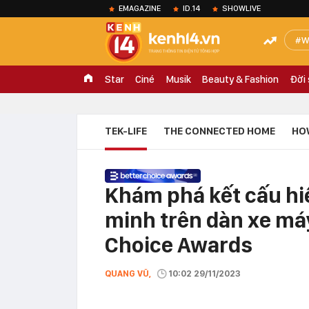
EMAGAZINE
ID.14
SHOWLIVE
W
Star
Ciné
Musik
Beauty & Fashion
Đời
TEK-LIFE
THE CONNECTED HOME
HO
Khám phá kết cấu hi
minh trên dàn xe máy
Choice Awards
QUANG VŨ,
10:02 29/11/2023