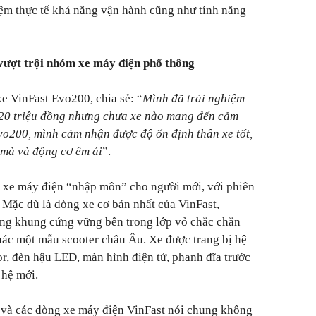
iệm thực tế khả năng vận hành cũng như tính năng
 vượt trội nhóm xe máy điện phổ thông
xe VinFast Evo200, chia sẻ: “
Mình đã trải nghiệm
 20 triệu đồng nhưng chưa xe nào mang đến cảm
vo200, mình cảm nhận được độ ổn định thân xe tốt,
 mà và động cơ êm ái
”.
xe máy điện “nhập môn” cho người mới, với phiên
. Mặc dù là dòng xe cơ bản nhất của VinFast,
ng khung cứng vững bên trong lớp vỏ chắc chắn
hác một mẫu scooter châu Âu. Xe được trang bị hệ
r, đèn hậu LED, màn hình điện tử, phanh đĩa trước
 hệ mới.
g và các dòng xe máy điện VinFast nói chung không