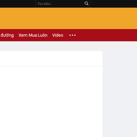
 đường
Xem Mua Luôn
Video