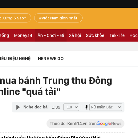
ó Xứng 5 Sao?
Việt Nam đỉnh nhất
 sống
Money.14
Ăn - Chơi - Đi
Xã hội
Sức khỏe
Tek-life
Học
TIÊU ĐIỆU NGHỆ
HERE WE GO
 mua bánh Trung thu Đông
line "quá tải"
1:39
Nghe đọc bài
Theo dõi Kenh14.vn trên
ua bánh của thương hiệu Đông Phương (Hải