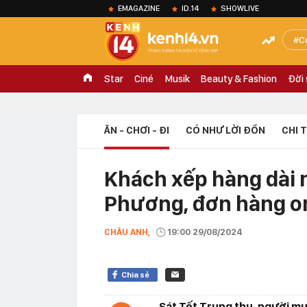
EMAGAZINE
ID.14
SHOWLIVE
C
Star
Ciné
Musik
Beauty & Fashion
Đời
ĂN - CHƠI - ĐI
CÓ NHƯ LỜI ĐỒN
CHI 
Khách xếp hàng dài
Phương, đơn hàng on
CHÂU ANH,
19:00 29/08/2024
Chia sẻ
Sát Tết Trung thu, người m