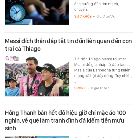
ảnh hưởng đến tim mạch,
chuyển…
SỨC KHỎE
-
6 giờ trước
Messi đích thân dập tắt tin đồn liên quan đến con
trai cả Thiago
Tin đồn Thiago Messi rời Inter
Miami để gia nhập lò đào tạo La
Masia của Barcelona từng khiến
mạng xã hội dậy sóng. Tuy nhiên,
…
SPORT
-
6 giờ trước
Hồng Thanh bán hết đồ hiệu giờ chỉ mặc áo 100
nghìn, về quê làm tranh đính đá kiếm tiền mưu
sinh