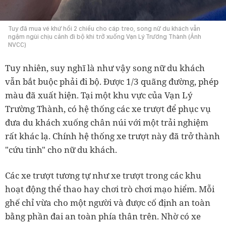
Tuy đã mua vé khứ hồi 2 chiều cho cáp treo, song nữ du khách vẫn
ngậm ngùi chịu cảnh đi bộ khi trở xuống Vạn Lý Trường Thành (Ảnh
NVCC)
Tuy nhiên, suy nghĩ là như vậy song nữ du khách
vẫn bắt buộc phải đi bộ. Được 1/3 quãng đường, phép
màu đã xuất hiện. Tại một khu vực của Vạn Lý
Trường Thành, có hệ thống các xe trượt để phục vụ
đưa du khách xuống chân núi với một trải nghiệm
rất khác lạ. Chính hệ thống xe trượt này đã trở thành
"cứu tinh" cho nữ du khách.
Các xe trượt tương tự như xe trượt trong các khu
hoạt động thể thao hay chơi trò chơi mạo hiểm. Mỗi
ghế chỉ vừa cho một người và được cố định an toàn
bằng phần đai an toàn phía thân trên. Nhờ có xe