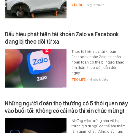
XÃ HỘI
-
6 giờ trước
Dấu hiệu phát hiện tài khoản Zalo và Facebook
đang bị theo dõi từ xa
Thực tế hiện nay, tài khoản
Facebook hoặc Zalo cá nhân
hoàn toàn có thể bị người khác
âm thầm theo dõi, dẫn đến
nguy…
TEK-LIFE
-
6 giờ trước
Những người đoản thọ thường có 5 thói quen này
vào buổi tối: Không có cái nào thì xin chúc mừng!
Những việc tưởng như vô hại
trước giờ đi ngủ có thể âm thầm
làm giảm chất lượng giấc ngủ,