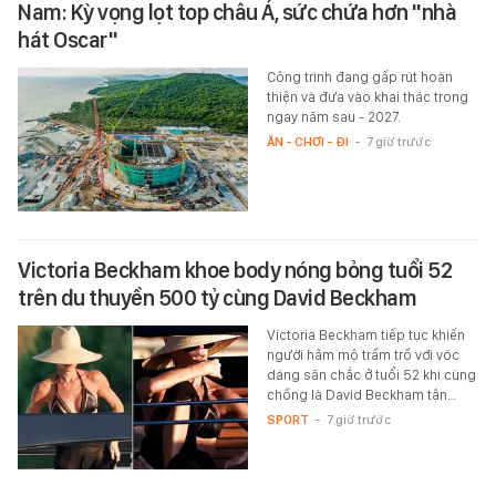
Nam: Kỳ vọng lọt top châu Á, sức chứa hơn "nhà
hát Oscar"
Công trình đang gấp rút hoàn
thiện và đưa vào khai thác trong
ngay năm sau - 2027.
ĂN - CHƠI - ĐI
-
7 giờ trước
Victoria Beckham khoe body nóng bỏng tuổi 52
trên du thuyền 500 tỷ cùng David Beckham
Victoria Beckham tiếp tục khiến
người hâm mộ trầm trồ với vóc
dáng săn chắc ở tuổi 52 khi cùng
chồng là David Beckham tận…
SPORT
-
7 giờ trước