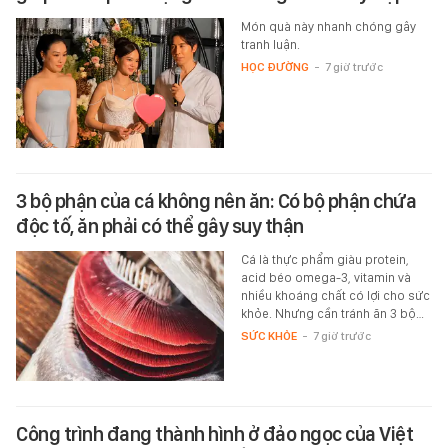
Món quà này nhanh chóng gây
tranh luận.
HỌC ĐƯỜNG
-
7 giờ trước
3 bộ phận của cá không nên ăn: Có bộ phận chứa
độc tố, ăn phải có thể gây suy thận
Cá là thực phẩm giàu protein,
acid béo omega-3, vitamin và
nhiều khoáng chất có lợi cho sức
khỏe. Nhưng cần tránh ăn 3 bộ…
SỨC KHỎE
-
7 giờ trước
Công trình đang thành hình ở đảo ngọc của Việt