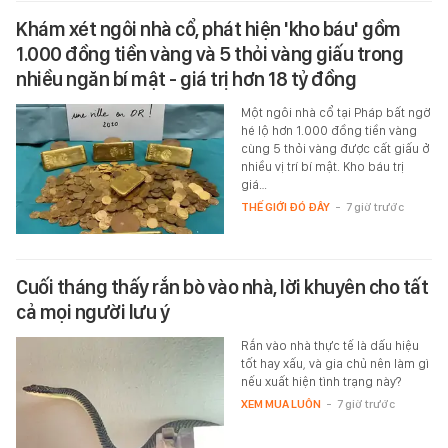
Khám xét ngôi nhà cổ, phát hiện 'kho báu' gồm
1.000 đồng tiền vàng và 5 thỏi vàng giấu trong
nhiều ngăn bí mật - giá trị hơn 18 tỷ đồng
Một ngôi nhà cổ tại Pháp bất ngờ
hé lộ hơn 1.000 đồng tiền vàng
cùng 5 thỏi vàng được cất giấu ở
nhiều vị trí bí mật. Kho báu trị
giá…
THẾ GIỚI ĐÓ ĐÂY
-
7 giờ trước
Cuối tháng thấy rắn bò vào nhà, lời khuyên cho tất
cả mọi người lưu ý
Rắn vào nhà thực tế là dấu hiệu
tốt hay xấu, và gia chủ nên làm gì
nếu xuất hiện tình trạng này?
XEM MUA LUÔN
-
7 giờ trước