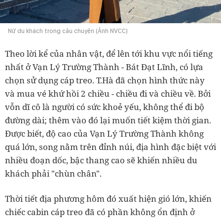
Nữ du khách trong câu chuyện (Ảnh NVCC)
Theo lời kể của nhân vật, để lên tới khu vực nổi tiếng
nhất ở Vạn Lý Trường Thành - Bát Đạt Lĩnh, có lựa
chọn sử dụng cáp treo. T.Hà đã chọn hình thức này
và mua vé khứ hồi 2 chiều - chiều đi và chiều về. Bởi
vỗn dĩ cô là người có sức khoẻ yếu, không thể đi bộ
đường dài; thêm vào đó lại muốn tiết kiệm thời gian.
Được biết, độ cao của Vạn Lý Trường Thành không
quá lớn, song nằm trên đỉnh núi, địa hình đặc biệt với
nhiều đoạn dốc, bậc thang cao sẽ khiến nhiều du
khách phải "chùn chân".
Thời tiết địa phương hôm đó xuất hiện gió lớn, khiến
chiếc cabin cáp treo đã có phần không ổn định ở