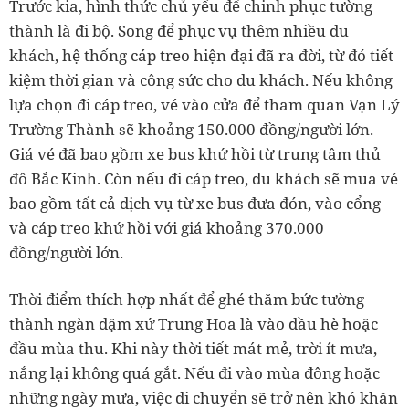
Trước kia, hình thức chủ yếu để chinh phục tường
thành là đi bộ. Song để phục vụ thêm nhiều du
khách, hệ thống cáp treo hiện đại đã ra đời, từ đó tiết
kiệm thời gian và công sức cho du khách. Nếu không
lựa chọn đi cáp treo, vé vào cửa để tham quan Vạn Lý
Trường Thành sẽ khoảng 150.000 đồng/người lớn.
Giá vé đã bao gồm xe bus khứ hồi từ trung tâm thủ
đô Bắc Kinh. Còn nếu đi cáp treo, du khách sẽ mua vé
bao gồm tất cả dịch vụ từ xe bus đưa đón, vào cổng
và cáp treo khứ hồi với giá khoảng 370.000
đồng/người lớn.
Thời điểm thích hợp nhất để ghé thăm bức tường
thành ngàn dặm xứ Trung Hoa là vào đầu hè hoặc
đầu mùa thu. Khi này thời tiết mát mẻ, trời ít mưa,
nắng lại không quá gắt. Nếu đi vào mùa đông hoặc
những ngày mưa, việc di chuyển sẽ trở nên khó khăn