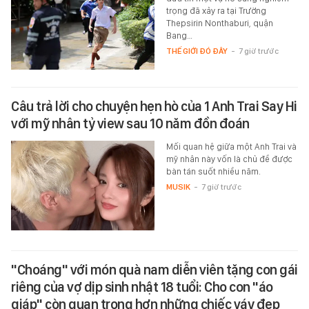
trọng đã xảy ra tại Trường
Thepsirin Nonthaburi, quận
Bang…
THẾ GIỚI ĐÓ ĐÂY
-
7 giờ trước
Câu trả lời cho chuyện hẹn hò của 1 Anh Trai Say Hi
với mỹ nhân tỷ view sau 10 năm đồn đoán
Mối quan hệ giữa một Anh Trai và
mỹ nhân này vốn là chủ đề được
bàn tán suốt nhiều năm.
MUSIK
-
7 giờ trước
"Choáng" với món quà nam diễn viên tặng con gái
riêng của vợ dịp sinh nhật 18 tuổi: Cho con "áo
giáp" còn quan trọng hơn những chiếc váy đẹp