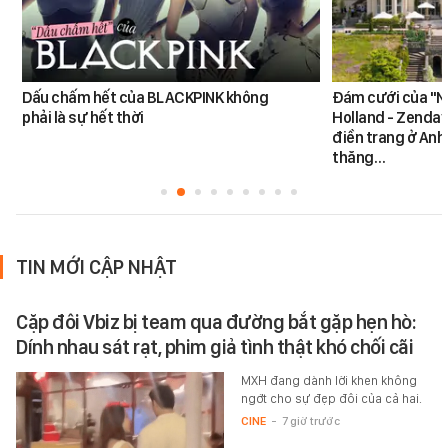
Dấu chấm hết của BLACKPINK không
Đám cưới của "N
phải là sự hết thời
Holland - Zendaya
điền trang ở Anh
thăng…
TIN MỚI CẬP NHẬT
Cặp đôi Vbiz bị team qua đường bắt gặp hẹn hò:
Dính nhau sát rạt, phim giả tình thật khó chối cãi
MXH đang dành lời khen không
ngớt cho sự đẹp đôi của cả hai.
CINE
-
7 giờ trước