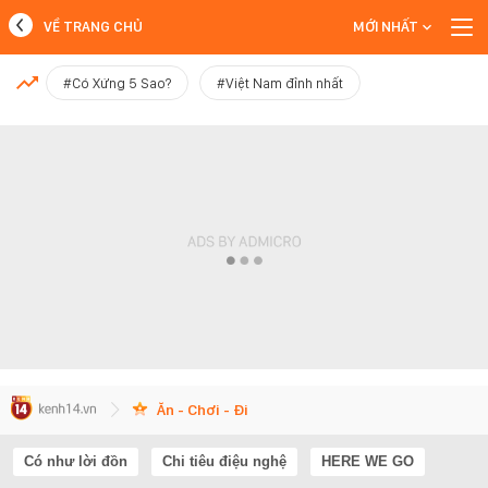
VỀ TRANG CHỦ
MỚI NHẤT
MỚI NHẤT
#Có Xứng 5 Sao?
#Việt Nam đỉnh nhất
Xem thêm
Ăn - Chơi - Đi
Có như lời đồn
Chi tiêu điệu nghệ
HERE WE GO