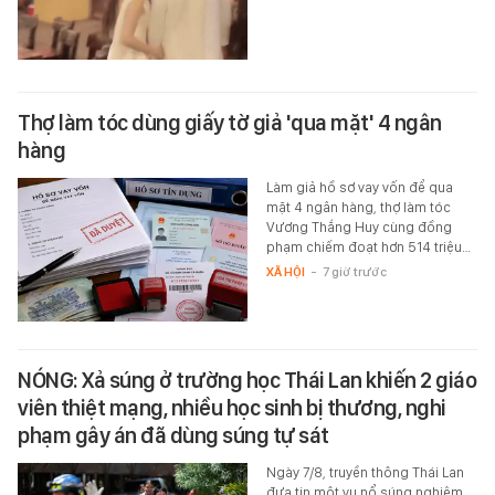
Thợ làm tóc dùng giấy tờ giả 'qua mặt' 4 ngân
hàng
Làm giả hồ sơ vay vốn để qua
mặt 4 ngân hàng, thợ làm tóc
Vương Thắng Huy cùng đồng
phạm chiếm đoạt hơn 514 triệu…
XÃ HỘI
-
7 giờ trước
NÓNG: Xả súng ở trường học Thái Lan khiến 2 giáo
viên thiệt mạng, nhiều học sinh bị thương, nghi
phạm gây án đã dùng súng tự sát
Ngày 7/8, truyền thông Thái Lan
đưa tin một vụ nổ súng nghiêm