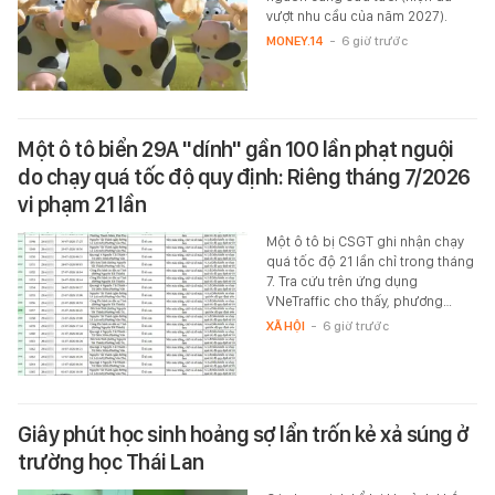
vượt nhu cầu của năm 2027).
MONEY.14
-
6 giờ trước
Một ô tô biển 29A "dính" gần 100 lần phạt nguội
do chạy quá tốc độ quy định: Riêng tháng 7/2026
vi phạm 21 lần
Một ô tô bị CSGT ghi nhận chạy
quá tốc độ 21 lần chỉ trong tháng
7. Tra cứu trên ứng dụng
VNeTraffic cho thấy, phương…
XÃ HỘI
-
6 giờ trước
Giây phút học sinh hoảng sợ lẩn trốn kẻ xả súng ở
trường học Thái Lan