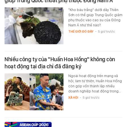
giúp Trung Quốc thoát phụ thuộc Đông Nam Á
"Kho báu trắng" dưới dãy Thiên
Sơn có thể giúp Trung Quốc giảm
phụ thuộc vào cao su của Đông
Nam Á như thế nào?
THẾ GIỚI ĐÓ ĐÂY
-
5 giờ trước
Nhiều công ty của "Huấn Hoa Hồng" không còn
hoạt động tại địa chỉ đã đăng ký
Ngoài hoạt động trên mạng xã
hội, làm từ thiện, Huấn Hoa Hồng
còn góp vốn thành lập nhiều
doanh nghiệp hoạt động trong…
XÃ HỘI
-
5 giờ trước