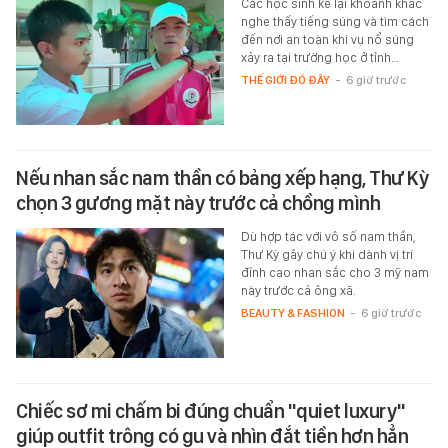
Các học sinh kể lại khoảnh khắc
nghe thấy tiếng súng và tìm cách
đến nơi an toàn khi vụ nổ súng
xảy ra tại trường học ở tỉnh…
THẾ GIỚI ĐÓ ĐÂY
-
6 giờ trước
Nếu nhan sắc nam thần có bảng xếp hạng, Thư Kỳ
chọn 3 gương mặt này trước cả chồng mình
Dù hợp tác với vô số nam thần,
Thư Kỳ gây chú ý khi dành vị trí
đỉnh cao nhan sắc cho 3 mỹ nam
này trước cả ông xã.
BEAUTY & FASHION
-
6 giờ trước
Chiếc sơ mi chấm bi đúng chuẩn "quiet luxury"
giúp outfit trông có gu và nhìn đắt tiền hơn hẳn