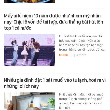
Mấy ai kỉ niệm 10 năm được như nhóm mỹ nhân
này: Chịu lỗ vốn để tái hợp, đưa thẳng bài hát lên
top 1 cả nước
Dù biết trước sẽ lỗ vốn, màn tái
hợp sau gần 10 năm vẫn giúp
nhóm nhạc nữ này tạo nên một
trong những cú lội ngược dòng…
MUSIK
-
5 giờ trước
Nhiều gia đình đặt 1 bát muối vào tủ lạnh, hoá ra vì
những lợi ích này
Nhiều gia đình đặt một bát muối
trong tủ lạnh nhưng không phải
ai cũng biết mục đích của việc
làm này.