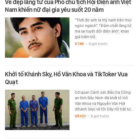
Vẻ đẹp lãng tử của Phó chủ tịch Hội Điện ảnh Việt
Nam khiến nữ đại gia yêu suốt 20 năm
"Thời đó anh là mỹ nam trên mọi
ngóc ngách", "Đậm chất lãng tử,
mà lại tuyệt đối điện ảnh", khán
giả trầm trồ.
STAR
-
6 giờ trước
Khởi tố Khánh Sky, Hồ Văn Khoa và TikToker Vua
Quạt
Cơ quan Cảnh sát điều tra Công
an tỉnh Bắc Ninh đã khởi tố Hồ
Văn Khoa và Nguyễn Văn Hợi
(Khánh Sky) về tội Gây rối trật tự…
XÃ HỘI
-
6 giờ trước