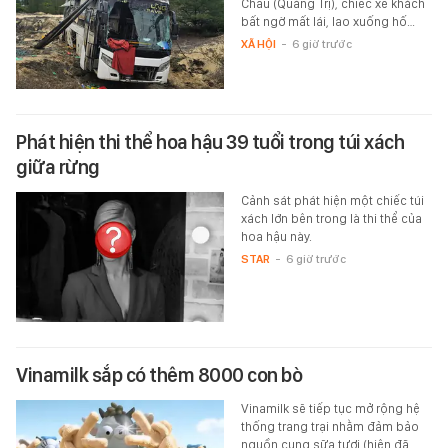
Châu (Quảng Trị), chiếc xe khách
bất ngờ mất lái, lao xuống hố…
XÃ HỘI
-
6 giờ trước
Phát hiện thi thể hoa hậu 39 tuổi trong túi xách
giữa rừng
Cảnh sát phát hiện một chiếc túi
xách lớn bên trong là thi thể của
hoa hậu này.
STAR
-
6 giờ trước
Vinamilk sắp có thêm 8000 con bò
Vinamilk sẽ tiếp tục mở rộng hệ
thống trang trại nhằm đảm bảo
nguồn cung sữa tươi (hiện đã