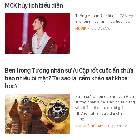
MCK hủy lịch biểu diễn
Thông báo mới nhất của CAM by
8 khiến nhiều fan nhạc tiếc nuối.
MUSIK
-
6 giờ trước
Bên trong Tượng nhân sư Ai Cập rốt cuộc ẩn chứa
bao nhiêu bí mật? Tại sao lại cấm khảo sát khoa
học?
Sừng sững trên cao nguyên Giza,
Tượng nhân sư Ai Cập chứa đựng
vô số ẩn số chưa có lời giải.
Những nghiên cứu địa chất
cùng…
THẾ GIỚI ĐÓ ĐÂY
-
6 giờ trước