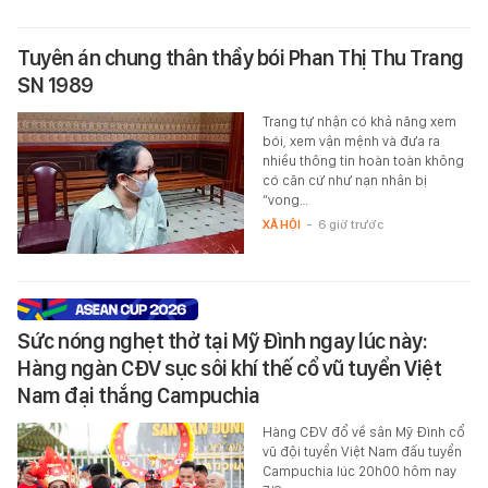
Tuyên án chung thân thầy bói Phan Thị Thu Trang
SN 1989
Trang tự nhận có khả năng xem
bói, xem vận mệnh và đưa ra
nhiều thông tin hoàn toàn không
có căn cứ như nạn nhân bị
“vong…
XÃ HỘI
-
6 giờ trước
Sức nóng nghẹt thở tại Mỹ Đình ngay lúc này:
Hàng ngàn CĐV sục sôi khí thế cổ vũ tuyển Việt
Nam đại thắng Campuchia
Hàng CĐV đổ về sân Mỹ Đình cổ
vũ đội tuyển Việt Nam đấu tuyển
Campuchia lúc 20h00 hôm nay