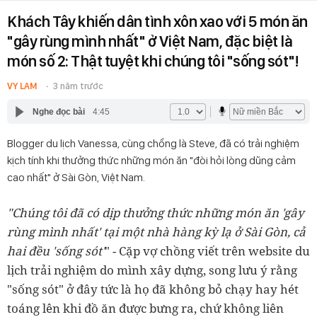
Khách Tây khiến dân tình xôn xao với 5 món ăn
"gây rùng mình nhất" ở Việt Nam, đặc biệt là
món số 2: Thật tuyệt khi chúng tôi "sống sót"!
VY LAM
3 năm trước
Nghe đọc bài
4:45
Blogger du lịch Vanessa, cùng chồng là Steve, đã có trải nghiệm
kịch tính khi thưởng thức những món ăn "đòi hỏi lòng dũng cảm
cao nhất" ở Sài Gòn, Việt Nam.
"Chúng tôi đã có dịp thưởng thức những món ăn 'gây
rùng mình nhất' tại một nhà hàng kỳ lạ ở Sài Gòn, cả
hai đều 'sống sót'
" - Cặp vợ chồng viết trên website du
lịch trải nghiệm do mình xây dựng, song lưu ý rằng
"sống sót" ở đây tức là họ đã không bỏ chạy hay hét
toáng lên khi đồ ăn được bưng ra, chứ không liên