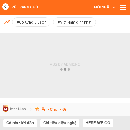
VỀ TRANG CHỦ
MỚI NHẤT
MỚI NHẤT
#Có Xứng 5 Sao?
#Việt Nam đỉnh nhất
Xem thêm
Ăn - Chơi - Đi
Có như lời đồn
Chi tiêu điệu nghệ
HERE WE GO