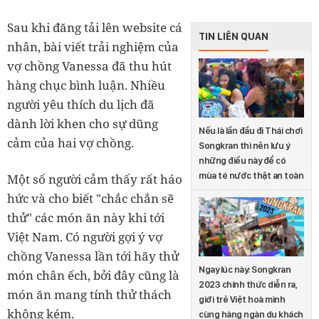
Sau khi đăng tải lên website cá
TIN LIÊN QUAN
nhân, bài viết trải nghiệm của
vợ chồng Vanessa đã thu hút
hàng chục bình luận. Nhiều
người yêu thích du lịch đã
dành lời khen cho sự dũng
Nếu là lần đầu đi Thái chơi
cảm của hai vợ chồng.
Songkran thì nên lưu ý
những điều này để có
mùa té nước thật an toàn
Một số người cảm thấy rất háo
hức và cho biết "chắc chắn sẽ
thử" các món ăn này khi tới
Việt Nam. Có người gợi ý vợ
chồng Vanessa lần tới hãy thử
Ngay lúc này: Songkran
món chân ếch, bởi đây cũng là
2023 chính thức diễn ra,
món ăn mang tính thử thách
giới trẻ Việt hoà mình
không kém.
cùng hàng ngàn du khách