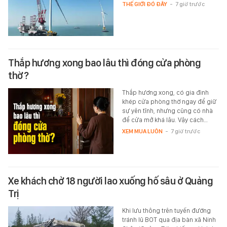
THẾ GIỚI ĐÓ ĐÂY
-
7 giờ trước
Thắp hương xong bao lâu thì đóng cửa phòng
thờ?
Thắp hương xong, có gia đình
khép cửa phòng thờ ngay để giữ
sự yên tĩnh, nhưng cũng có nhà
để cửa mở khá lâu. Vậy cách…
XEM MUA LUÔN
-
7 giờ trước
Xe khách chở 18 người lao xuống hố sâu ở Quảng
Trị
Khi lưu thông trên tuyến đường
tránh lũ BOT qua địa bàn xã Ninh