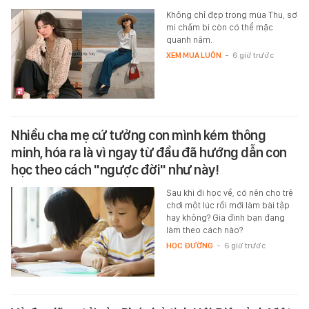
Không chỉ đẹp trong mùa Thu, sơ
mi chấm bi còn có thể mặc
quanh năm.
XEM MUA LUÔN
-
6 giờ trước
Nhiều cha mẹ cứ tưởng con mình kém thông
minh, hóa ra là vì ngay từ đầu đã hướng dẫn con
học theo cách "ngược đời" như này!
Sau khi đi học về, có nên cho trẻ
chơi một lúc rồi mới làm bài tập
hay không? Gia đình bạn đang
làm theo cách nào?
HỌC ĐƯỜNG
-
6 giờ trước