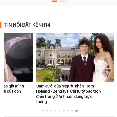
TIN NỔI BẬT KÊNH14
a bao giờ mình
Đám cưới của "Người nhện" Tom
 hài của con
Holland - Zendaya: Chi 18 tỷ bao trọn
điền trang ở Anh, còn dùng trực
thăng…