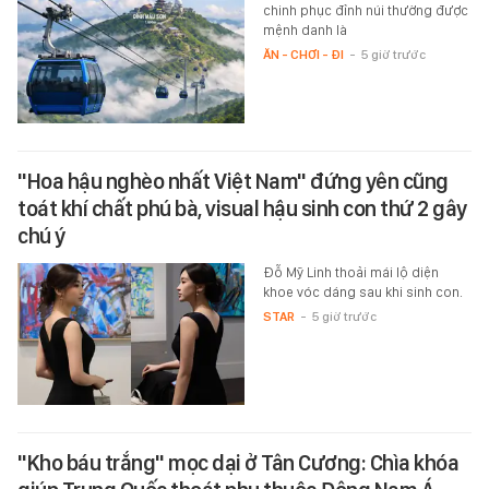
chinh phục đỉnh núi thường được
mệnh danh là
ĂN - CHƠI - ĐI
-
5 giờ trước
"Hoa hậu nghèo nhất Việt Nam" đứng yên cũng
toát khí chất phú bà, visual hậu sinh con thứ 2 gây
chú ý
Đỗ Mỹ Linh thoải mái lộ diện
khoe vóc dáng sau khi sinh con.
STAR
-
5 giờ trước
"Kho báu trắng" mọc dại ở Tân Cương: Chìa khóa