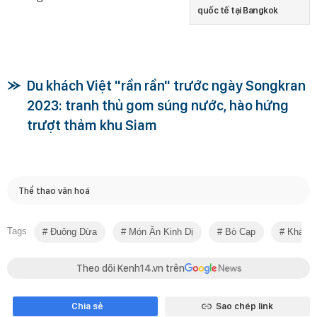
quốc tế tại Bangkok
Du khách Việt "rần rần" trước ngày Songkran
2023: tranh thủ gom súng nước, hào hứng
trượt thảm khu Siam
Thể thao văn hoá
Tags
Đuông Dừa
Món Ăn Kinh Dị
Bò Cạp
Khách 
Theo dõi Kenh14.vn trên
Chia sẻ
Sao chép link