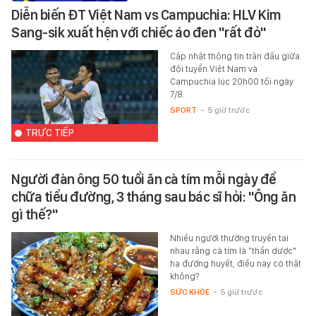
Diễn biến ĐT Việt Nam vs Campuchia: HLV Kim
Sang-sik xuất hện với chiếc áo đen "rất đỏ"
Cập nhật thông tin trận đấu giữa
đội tuyển Việt Nam và
Campuchia lúc 20h00 tối ngày
7/8.
SPORT
-
5 giờ trước
TRỰC TIẾP
Người đàn ông 50 tuổi ăn cà tím mỗi ngày để
chữa tiểu đường, 3 tháng sau bác sĩ hỏi: "Ông ăn
gì thế?"
Nhiều người thường truyền tai
nhau rằng cà tím là "thần dược"
hạ đường huyết, điều này có thật
không?
SỨC KHỎE
-
5 giờ trước