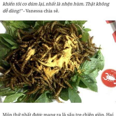
khiến tôi co dúm lại, nhất là nhện hùm. Thật không
dễ dàng!"
- Vanessa chia sẻ.
Món thứ nhất được mang ra là sâu tre chiên giòn. Hai