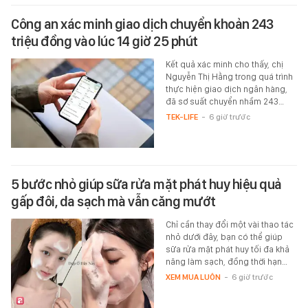
Công an xác minh giao dịch chuyển khoản 243
triệu đồng vào lúc 14 giờ 25 phút
Kết quả xác minh cho thấy, chị
Nguyễn Thị Hằng trong quá trình
thực hiện giao dịch ngân hàng,
đã sơ suất chuyển nhầm 243…
TEK-LIFE
-
6 giờ trước
5 bước nhỏ giúp sữa rửa mặt phát huy hiệu quả
gấp đôi, da sạch mà vẫn căng mướt
Chỉ cần thay đổi một vài thao tác
nhỏ dưới đây, bạn có thể giúp
sữa rửa mặt phát huy tối đa khả
năng làm sạch, đồng thời hạn…
XEM MUA LUÔN
-
6 giờ trước