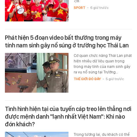
7/8.
SPORT
-
6 giờ trước
Phát hiện 5 đoạn video bất thường trong máy
tính nam sinh gây nổ súng ở trường học Thái Lan
Cơ quan chức năng Thái Lan phát
hiện nhiều dữ liệu quan trọng
trong máy tính của nam sinh gây
ra vụ nổ súng tại Trường…
THẾ GIỚI ĐÓ ĐÂY
-
5 giờ trước
Tình hình hiện tại của tuyến cáp treo lên thẳng nơi
được mệnh danh "lạnh nhất Việt Nam": Khi nào
đón khách?
Trong tương lai, du khách có thể