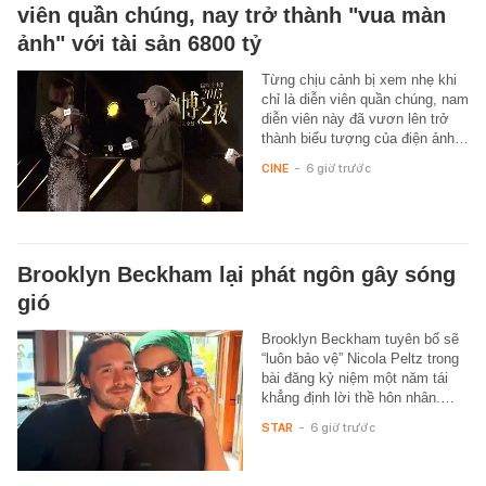
viên quần chúng, nay trở thành "vua màn
ảnh" với tài sản 6800 tỷ
Từng chịu cảnh bị xem nhẹ khi
chỉ là diễn viên quần chúng, nam
diễn viên này đã vươn lên trở
thành biểu tượng của điện ảnh…
CINE
-
6 giờ trước
Brooklyn Beckham lại phát ngôn gây sóng
gió
Brooklyn Beckham tuyên bố sẽ
“luôn bảo vệ” Nicola Peltz trong
bài đăng kỷ niệm một năm tái
khẳng định lời thề hôn nhân.…
STAR
-
6 giờ trước