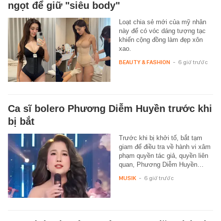
ngọt để giữ "siêu body"
Loạt chia sẻ mới của mỹ nhân
này để có vóc dáng tượng tạc
khiến cộng đồng làm đẹp xôn
xao.
BEAUTY & FASHION
-
6 giờ trước
Ca sĩ bolero Phương Diễm Huyền trước khi
bị bắt
Trước khi bị khởi tố, bắt tạm
giam để điều tra về hành vi xâm
phạm quyền tác giả, quyền liên
quan, Phương Diễm Huyền…
MUSIK
-
6 giờ trước