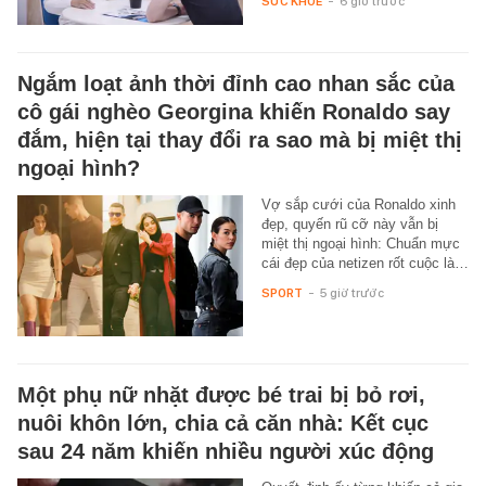
SỨC KHỎE
-
6 giờ trước
Ngắm loạt ảnh thời đỉnh cao nhan sắc của
cô gái nghèo Georgina khiến Ronaldo say
đắm, hiện tại thay đổi ra sao mà bị miệt thị
ngoại hình?
Vợ sắp cưới của Ronaldo xinh
đẹp, quyến rũ cỡ này vẫn bị
miệt thị ngoại hình: Chuẩn mực
cái đẹp của netizen rốt cuộc là…
SPORT
-
5 giờ trước
Một phụ nữ nhặt được bé trai bị bỏ rơi,
nuôi khôn lớn, chia cả căn nhà: Kết cục
sau 24 năm khiến nhiều người xúc động