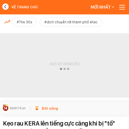
MỚI NHẤT
VỀ TRANG CHỦ
MỚI NHẤT
#The 30s
#dịch chuyển tới thành phố khác
Xem thêm
Đời sống
Kẹo rau KERA lên tiếng cực căng khi bị "tố"