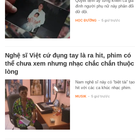
Quyết định ấy từng khiến cả gia
đình người phụ nữ này phản đối
dữ dội.
HỌC ĐƯỜNG
-
5 giờ trước
Nghệ sĩ Việt cứ đụng tay là ra hit, phim có
thể chưa xem nhưng nhạc chắc chắn thuộc
lòng
Nam nghệ sĩ này có “biệt tài” tạo
hit với các ca khúc nhạc phim.
MUSIK
-
5 giờ trước