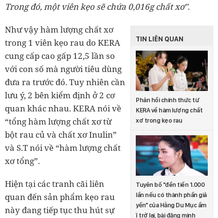
Trong đó, một viên kẹo sẽ chứa 0,016g chất xơ"
.
Như vậy hàm lượng chất xơ
TIN LIÊN QUAN
trong 1 viên kẹo rau do KERA
cung cấp cao gấp 12,5 lần so
với con số mà người tiêu dùng
đưa ra trước đó. Tuy nhiên cần
lưu ý, 2 bên kiểm định ở 2 cơ
Phản hồi chính thức từ
quan khác nhau. KERA nói về
KERA về hàm lượng chất
“tổng hàm lượng chất xơ từ
xơ trong kẹo rau
bột rau củ và chất xơ Inulin”
và S.T nói về “hàm lượng chất
xơ tổng”.
Hiện tại các tranh cãi liên
Tuyên bố "đền tiền 1.000
quan đến sản phẩm kẹo rau
lần nếu có thành phần giả
yến" của Hằng Du Mục ầm
này đang tiếp tục thu hút sự
ĩ trở lại, bài đăng minh