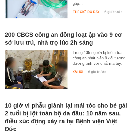
gặp…
THẾ GIỚI ĐÓ ĐÂY
-
6 giờ trước
200 CBCS công an đồng loạt ập vào 9 cơ
sở lưu trú, nhà trọ lúc 2h sáng
Trong 135 người bị kiểm tra,
công an phát hiện 9 đối tượng
dương tính với chất ma túy.
XÃ HỘI
-
6 giờ trước
10 giờ vi phẫu giành lại mái tóc cho bé gái
2 tuổi bị lột toàn bộ da đầu: 10 năm sau,
điều xúc động xảy ra tại Bệnh viện Việt
Đức