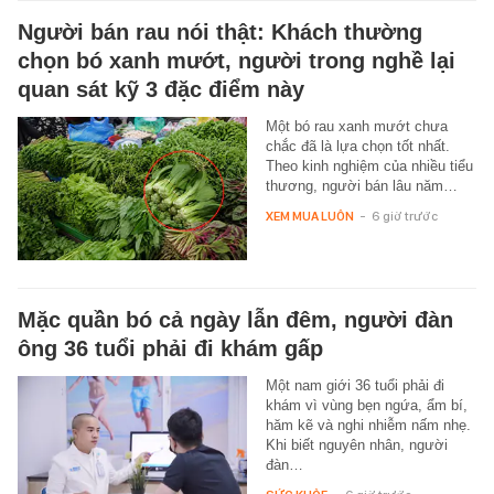
Người bán rau nói thật: Khách thường
chọn bó xanh mướt, người trong nghề lại
quan sát kỹ 3 đặc điểm này
Một bó rau xanh mướt chưa
chắc đã là lựa chọn tốt nhất.
Theo kinh nghiệm của nhiều tiểu
thương, người bán lâu năm…
XEM MUA LUÔN
-
6 giờ trước
Mặc quần bó cả ngày lẫn đêm, người đàn
ông 36 tuổi phải đi khám gấp
Một nam giới 36 tuổi phải đi
khám vì vùng bẹn ngứa, ẩm bí,
hăm kẽ và nghi nhiễm nấm nhẹ.
Khi biết nguyên nhân, người
đàn…