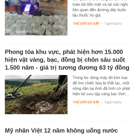
toàn bộ tiền mặt và tài sản nghi
liên quan đến đường dây buôn
lậu thuốc ho giả.
THẾ GIỚI ĐÓ ĐÂY
-
7 giờ trước
Phong tỏa khu vực, phát hiện hơn 15.000
hiện vật vàng, bạc, đồng bị chôn sâu suốt
1.500 năm - giá trị tương đương 63 tỷ đồng
Trong lúc dùng máy dò kim loại
để tìm chiếc búa bị thất lạc, một
nông dân tại Anh đã tình cờ phát
hiện bộ sưu tập vàng bạc thời…
THẾ GIỚI ĐÓ ĐÂY
-
7 giờ trước
Mỹ nhân Việt 12 năm không uống nước