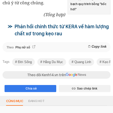
chú ý từ công chúng.
bạch quy trình bỗng "bốc
hơi"
(Tổng hợp)
Phản hồi chính thức từ KERA về hàm lượng
chất xơ trong kẹo rau
Copy link
Theo
Phụ nữ số
Tags
Đời Sống
Hằng Du Mục
Quang Linh
Kẹo Ra
Theo dõi Kenh14.vn trên
Chia sẻ
Sao chép link
CÙNG MỤC
ĐANG HOT