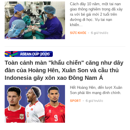
Cách đây 10 năm, một tai nạn
giao thông nghiêm trọng đã xảy
ra với bé gái mới 2 tuổi trên
đường đi học. Vụ tai nạn
khiến…
SỨC KHỎE
-
6 giờ trước
Toàn cảnh màn "khẩu chiến" căng như dây
đàn của Hoàng Hên, Xuân Son và cầu thủ
Indonesia gây xôn xao Đông Nam Á
Hết Hoàng Hên, đến lượt Xuân
Son phải lên mạng đính chính.
SPORT
-
6 giờ trước