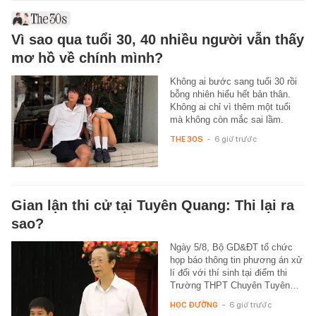
Vì sao qua tuổi 30, 40 nhiều người vẫn thấy
mơ hồ về chính mình?
Không ai bước sang tuổi 30 rồi
bỗng nhiên hiểu hết bản thân.
Không ai chỉ vì thêm một tuổi
mà không còn mắc sai lầm.
THE 30S
-
6 giờ trước
Gian lận thi cử tại Tuyên Quang: Thi lại ra
sao?
Ngày 5/8, Bộ GD&ĐT tổ chức
họp báo thông tin phương án xử
lí đối với thí sinh tại điểm thi
Trường THPT Chuyên Tuyên…
HỌC ĐƯỜNG
-
6 giờ trước