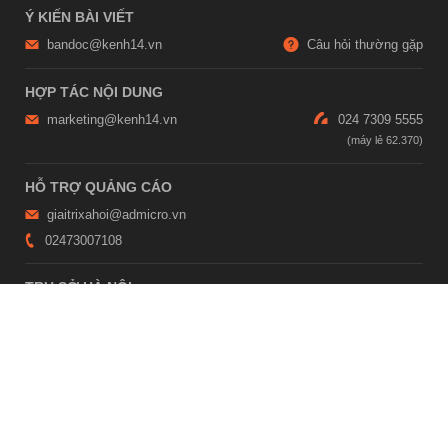
Ý KIẾN BÀI VIẾT
bandoc@kenh14.vn
Câu hỏi thường gặp
HỢP TÁC NỘI DUNG
marketing@kenh14.vn
024 7309 5555
HỖ TRỢ QUẢNG CÁO
giaitrixahoi@admicro.vn
02473007108
TRỤ SỞ HÀ NỘI
Tầng 21, Tòa nhà Center Building, Hapulico Complex, Số 01, phố
Nguyễn Huy Tưởng, phường Thanh Xuân, thành phố Hà Nội
TRỤ SỞ TP.HỒ CHÍ MINH
Tầng 4, Tòa nhà 123, số 127 Võ Văn Tần, Phường Xuân Hòa, TPHCM