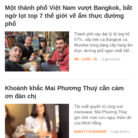
Một thành phố Việt Nam vượt Bangkok, bất
ngờ lọt top 7 thế giới về ẩm thực đường
phố
Thành phố này đạt tỷ lệ ủng hộ
57%, xếp trên cả Bangkok và
Mumbai trong bảng xếp hạng ẩm
thực đường phố ngon nhất thế…
ĂN - CHƠI - ĐI
-
5 giờ trước
Khoảnh khắc Mai Phương Thuý cần cảm
ơn đàn chị
Tái xuất quyến rũ cùng suit
menswear, Mai Phương Thúy
gợi nhớ màn cứu nguy thảm đỏ
của Minh Hằng.
BEAUTY & FASHION
-
5 giờ trước