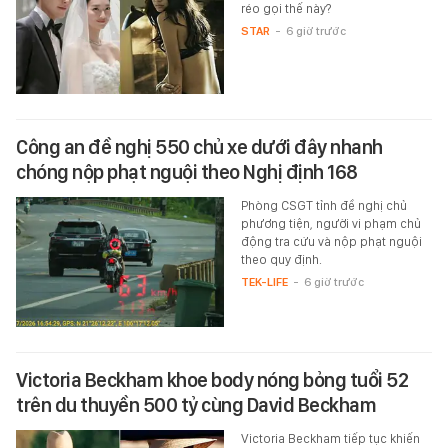
réo gọi thế này?
STAR
-
6 giờ trước
Công an đề nghị 550 chủ xe dưới đây nhanh
chóng nộp phạt nguội theo Nghị định 168
Phòng CSGT tỉnh đề nghị chủ
phương tiện, người vi phạm chủ
động tra cứu và nộp phạt nguội
theo quy định.
TEK-LIFE
-
6 giờ trước
Victoria Beckham khoe body nóng bỏng tuổi 52
trên du thuyền 500 tỷ cùng David Beckham
Victoria Beckham tiếp tục khiến