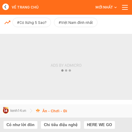
VỀ TRANG CHỦ
MỚI NHẤT
MỚI NHẤT
#Có Xứng 5 Sao?
#Việt Nam đỉnh nhất
Xem thêm
Ăn - Chơi - Đi
Có như lời đồn
Chi tiêu điệu nghệ
HERE WE GO