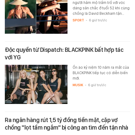
người hâm mộ trầm trồ với vóc
dáng săn chắc ở tuổi 52 khi cùng
chồng là David Beckham tận…
SPORT
-
6 giờ trước
Độc quyền từ Dispatch: BLACKPINK bất hợp tác
với YG
Ồn ào kỷ niệm 10 năm ra mắt của
BLACKPINK tiếp tục có diễn biến
mới.
MUSIK
-
6 giờ trước
Ra ngân hàng rút 1,5 tỷ đồng tiền mặt, cặp vợ
chồng "lọt tầm ngắm" bị công an tìm đến tận nhà