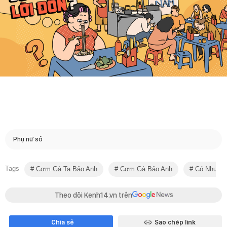
Phụ nữ số
Tags
Cơm Gà Ta Bảo Anh
Cơm Gà Bảo Anh
Có Như Lờ
Theo dõi Kenh14.vn trên
Chia sẻ
Sao chép link