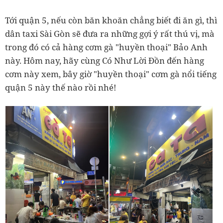
Tới quận 5, nếu còn băn khoăn chẳng biết đi ăn gì, thì
dân taxi Sài Gòn sẽ đưa ra những gợi ý rất thú vị, mà
trong đó có cả hàng cơm gà "huyền thoại" Bảo Anh
này. Hôm nay, hãy cùng Có Như Lời Đồn đến hàng
cơm này xem, bây giờ "huyền thoại" cơm gà nổi tiếng
quận 5 này thế nào rồi nhé!