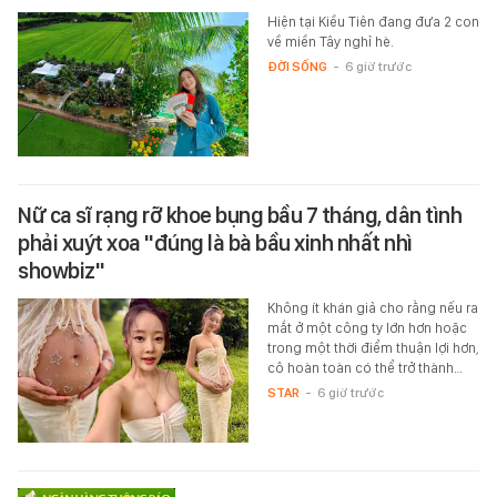
Hiện tại Kiều Tiên đang đưa 2 con
về miền Tây nghỉ hè.
ĐỜI SỐNG
-
6 giờ trước
Nữ ca sĩ rạng rỡ khoe bụng bầu 7 tháng, dân tình
phải xuýt xoa "đúng là bà bầu xinh nhất nhì
showbiz"
Không ít khán giả cho rằng nếu ra
mắt ở một công ty lớn hơn hoặc
trong một thời điểm thuận lợi hơn,
cô hoàn toàn có thể trở thành…
STAR
-
6 giờ trước