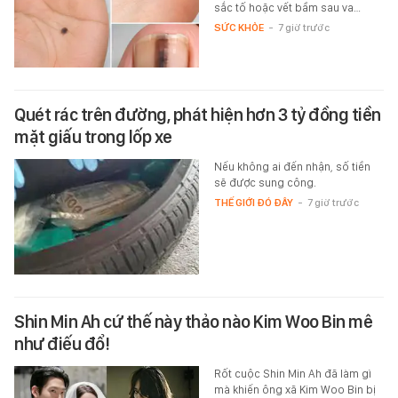
sắc tố hoặc vết bầm sau va…
SỨC KHỎE
-
7 giờ trước
Quét rác trên đường, phát hiện hơn 3 tỷ đồng tiền
mặt giấu trong lốp xe
Nếu không ai đến nhận, số tiền
sẽ được sung công.
THẾ GIỚI ĐÓ ĐÂY
-
7 giờ trước
Shin Min Ah cứ thế này thảo nào Kim Woo Bin mê
như điếu đổ!
Rốt cuộc Shin Min Ah đã làm gì
mà khiến ông xã Kim Woo Bin bị