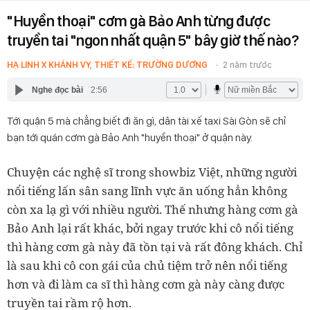
"Huyền thoại" cơm gà Bảo Anh từng được
truyền tai "ngon nhất quận 5" bây giờ thế nào?
HẠ LINH X KHÁNH VY, THIẾT KẾ: TRƯỜNG DƯƠNG
2 năm trước
Nghe đọc bài
2:56
Tới quận 5 mà chẳng biết đi ăn gì, dân tài xế taxi Sài Gòn sẽ chỉ
bạn tới quán cơm gà Bảo Anh "huyền thoại" ở quận này.
Chuyện các nghệ sĩ trong showbiz Việt, những người
nổi tiếng lấn sân sang lĩnh vực ăn uống hẳn không
còn xa lạ gì với nhiều người. Thế nhưng hàng cơm gà
Bảo Anh lại rất khác, bởi ngay trước khi cô nổi tiếng
thì hàng cơm gà này đã tồn tại và rất đông khách. Chỉ
là sau khi cô con gái của chủ tiệm trở nên nổi tiếng
hơn và đi làm ca sĩ thì hàng cơm gà này càng được
truyền tai rầm rộ hơn.