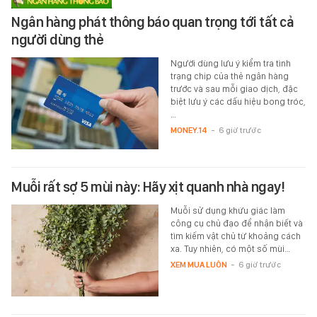
Ngân hàng phát thông báo quan trọng tới tất cả
người dùng thẻ
Người dùng lưu ý kiểm tra tình
trạng chip của thẻ ngân hàng
trước và sau mỗi giao dịch, đặc
biệt lưu ý các dấu hiệu bong tróc,
…
MONEY.14
-
6 giờ trước
Muỗi rất sợ 5 mùi này: Hãy xịt quanh nhà ngay!
Muỗi sử dụng khứu giác làm
công cụ chủ đạo để nhận biết và
tìm kiếm vật chủ từ khoảng cách
xa. Tuy nhiên, có một số mùi…
XEM MUA LUÔN
-
6 giờ trước