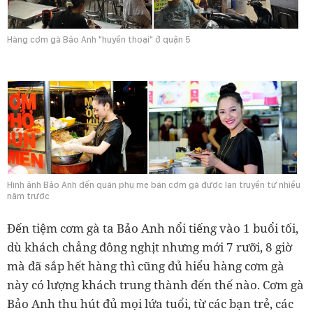
Hàng cơm gà Bảo Anh "huyền thoại" ở quận 5
Hình ảnh Bảo Anh đến quán phụ mẹ bán cơm gà được lan truyền từ nhiều
năm trước
Đến tiệm cơm gà ta Bảo Anh nổi tiếng vào 1 buổi tối,
dù khách chẳng đông nghịt nhưng mới 7 rưỡi, 8 giờ
mà đã sắp hết hàng thì cũng đủ hiểu hàng cơm gà
này có lượng khách trung thành đến thế nào. Cơm gà
Bảo Anh thu hút đủ mọi lứa tuổi, từ các bạn trẻ, các