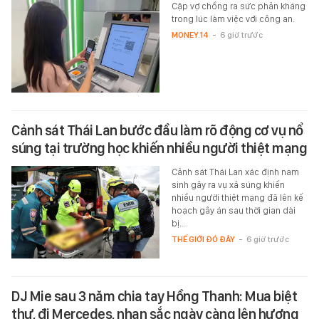
Cặp vợ chồng ra sức phản kháng
trong lúc làm việc với công an.
MONEY.14
-
6 giờ trước
Cảnh sát Thái Lan bước đầu làm rõ động cơ vụ nổ
súng tại trường học khiến nhiều người thiệt mạng
Cảnh sát Thái Lan xác định nam
sinh gây ra vụ xả súng khiến
nhiều người thiệt mạng đã lên kế
hoạch gây án sau thời gian dài
bị…
THẾ GIỚI ĐÓ ĐÂY
-
6 giờ trước
DJ Mie sau 3 năm chia tay Hồng Thanh: Mua biệt
thự, đi Mercedes, nhan sắc ngày càng lên hương