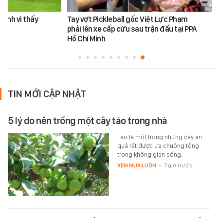
Đình vì thấy
Tay vợt Pickleball gốc Việt Lực Phạm
phải lên xe cấp cứu sau trận đấu tại PPA
Hồ Chí Minh
TIN MỚI CẬP NHẬT
5 lý do nên trồng một cây táo trong nhà
Táo là một trong những cây ăn
quả rất được ưa chuộng tồng
trong không gian sống.
XEM MUA LUÔN
-
7 giờ trước