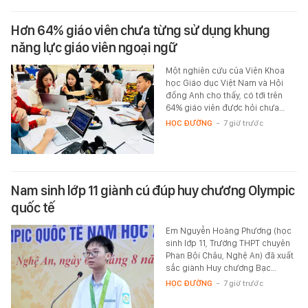
Hơn 64% giáo viên chưa từng sử dụng khung
năng lực giáo viên ngoại ngữ
Một nghiên cứu của Viện Khoa
học Giáo dục Việt Nam và Hội
đồng Anh cho thấy, có tới trên
64% giáo viên được hỏi chưa…
HỌC ĐƯỜNG
-
7 giờ trước
Nam sinh lớp 11 giành cú đúp huy chương Olympic
quốc tế
Em Nguyễn Hoàng Phương (học
sinh lớp 11, Trường THPT chuyên
Phan Bội Châu, Nghệ An) đã xuất
sắc giành Huy chương Bạc…
HỌC ĐƯỜNG
-
7 giờ trước