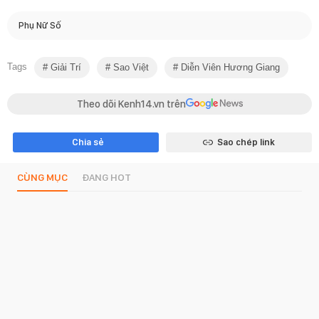
Phụ Nữ Số
Tags
Giải Trí
Sao Việt
Diễn Viên Hương Giang
Theo dõi Kenh14.vn trên
Chia sẻ
Sao chép link
CÙNG MỤC
ĐANG HOT