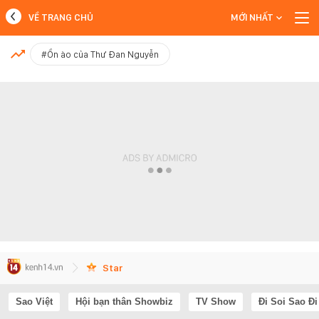
VỀ TRANG CHỦ
MỚI NHẤT
MỚI NHẤT
#Ồn ào của Thư Đan Nguyễn
Xem thêm
Star
Sao Việt
Hội bạn thân Showbiz
TV Show
Đi Soi Sao Đi