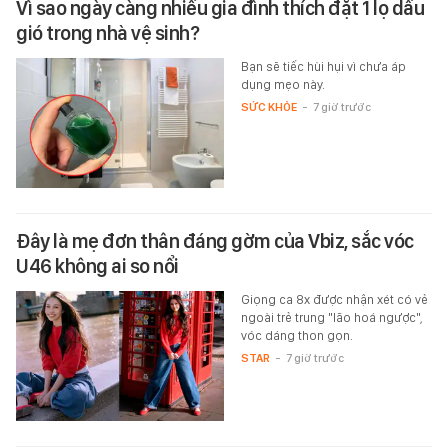
Vì sao ngày càng nhiều gia đình thích đặt 1 lọ dầu
gió trong nhà vệ sinh?
Bạn sẽ tiếc hùi hụi vì chưa áp
dụng mẹo này.
SỨC KHỎE
-
7 giờ trước
Đây là mẹ đơn thân đáng gờm của Vbiz, sắc vóc
U46 không ai so nổi
Giọng ca 8x được nhận xét có vẻ
ngoài trẻ trung "lão hoá ngược",
vóc dáng thon gọn.
STAR
-
7 giờ trước