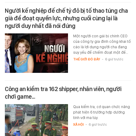
Người kế nghiệp đế chế tỷ đô bị tố thao túng cha
già để đoạt quyền lực, nhưng cuối cùng lại là
người duy nhất đã nói đúng
Một người con gái bị chính CEO
của công ty gia đình công khai tố
cáo là lợi dụng người cha đang
suy yếu để chiếm đoạt một đế…
THẾ GIỚI ĐÓ ĐÂY
-
6 giờ trước
Công an kiểm tra 162 shipper, nhân viên, người
chơi game...
Qua kiểm tra, cơ quan chức năng
phát hiện 6 trường hợp dương
tính với ma túy.
XÃ HỘI
-
6 giờ trước