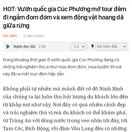
HOT: Vườn quốc gia Cúc Phương mở tour đêm
đi ngắm đom đóm và xem động vật hoang dã
giữa rừng
HẠ LINH
2 năm trước
Nghe đọc bài
2:30
Đúng khoảng thời gian ở vườn quốc gia Cúc Phương đang có
những trải nghiệm thú vị như mùa đom đóm, mùa bướm thì nơi
này đã ra mắt tour đêm hấp dẫn.
Không phải tự nhiên mà mảnh đất cố đô Ninh Bình
của chúng ta lại luôn thu hút lượng du khách lớn đến
từ khắp nơi như vậy. Nơi đây có quá nhiều cảnh đẹp
và trải nghiệm thú vị mà du khách có thể khám phá,
từ Tràng An với dòng nước trong veo nhìn tới đáy, tới
Tam Cốc, Bích Động, rồi đầm Vân Long đều có những