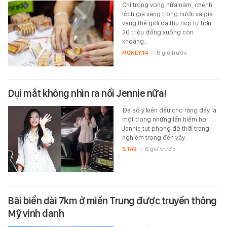
Chỉ trong vòng nửa năm, chênh
lệch giá vàng trong nước và giá
vàng thế giới đã thu hẹp từ hơn
30 triệu đồng xuống còn
khoảng…
MONEY.14
-
6 giờ trước
Dụi mắt không nhìn ra nổi Jennie nữa!
Đa số ý kiến đều cho rằng đây là
một trong những lần hiếm hoi
Jennie tụt phong độ thời trang
nghiêm trọng đến vậy.
STAR
-
6 giờ trước
Bãi biển dài 7km ở miền Trung được truyền thông
Mỹ vinh danh