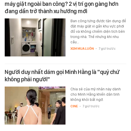
máy giặt ngoài ban công? 2 vị trí gọn gàng hơn
đang dần trở thành xu hướng mới
Ban công từng được tận dụng để
đặt máy giặt vì gần khu vực phơi
đồ và không chiếm diện tích bên
trong nhà. Thế nhưng khi nhu
cầu…
XEM MUA LUÔN
-
7 giờ trước
Người duy nhất dám gọi Minh Hằng là "quỷ chứ
không phải người"
Chia sẻ của mỹ nhân này dành
cho Minh Hằng khiến dân tình
không khỏi bất ngờ.
CINE
-
7 giờ trước