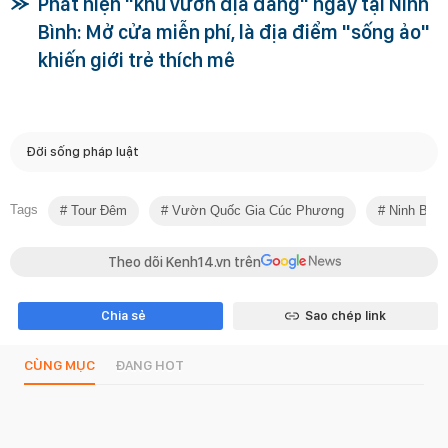
Phát hiện "khu vườn địa đàng" ngay tại Ninh
Bình: Mở cửa miễn phí, là địa điểm "sống ảo"
khiến giới trẻ thích mê
Đời sống pháp luật
Tags
Tour Đêm
Vườn Quốc Gia Cúc Phương
Ninh Bình
Theo dõi Kenh14.vn trên
Chia sẻ
Sao chép link
CÙNG MỤC
ĐANG HOT