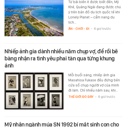
Từ bãi biển ít được biết đến, Mỹ
Khê, Quảng Ngãi đang được chú
ý trên bản đồ du lịch quốc tế khi
Lonely Planet – cẩm nang du
lịch…
ĂN - CHƠI - ĐI
-
6 giờ trước
Nhiếp ảnh gia dành nhiều năm chụp vợ, để rồi bẽ
bàng nhận ra tình yêu phai tàn qua từng khung
ảnh
Mỗi buổi sáng, nhiếp ảnh gia
Masahisa Fukase đều đứng bên
cửa sổ chụp người vợ của mình
đi làm. Chỉ nhiều năm sau, khi…
THẾ GIỚI ĐÓ ĐÂY
-
6 giờ trước
Mỹ nhân ngành múa SN 1992 bí mật sinh con cho