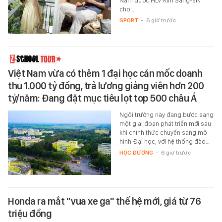
Nam được HLV Kim Sang-sik
cho…
SPORT
-
6 giờ trước
Việt Nam vừa có thêm 1 đại học cán mốc doanh
thu 1.000 tỷ đồng, trả lương giảng viên hơn 200
tỷ/năm: Đang đặt mục tiêu lọt top 500 châu Á
Ngôi trường này đang bước sang
một giai đoạn phát triển mới sau
khi chính thức chuyển sang mô
hình Đại học, với hệ thống đào…
HỌC ĐƯỜNG
-
6 giờ trước
Honda ra mắt "vua xe ga" thế hệ mới, giá từ 76
triệu đồng