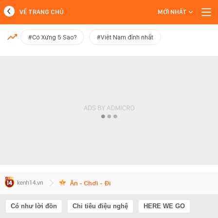
VỀ TRANG CHỦ
MỚI NHẤT
MỚI NHẤT
#Có Xứng 5 Sao?
#Việt Nam đỉnh nhất
Xem thêm
Ăn - Chơi - Đi
Có như lời đồn
Chi tiêu điệu nghệ
HERE WE GO