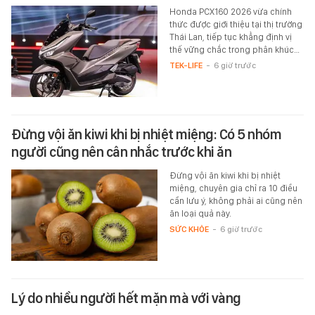
Honda PCX160 2026 vừa chính
thức được giới thiệu tại thị trường
Thái Lan, tiếp tục khẳng định vị
thế vững chắc trong phân khúc…
TEK-LIFE
-
6 giờ trước
Đừng vội ăn kiwi khi bị nhiệt miệng: Có 5 nhóm
người cũng nên cân nhắc trước khi ăn
Đừng vội ăn kiwi khi bị nhiệt
miệng, chuyên gia chỉ ra 10 điều
cần lưu ý, không phải ai cũng nên
ăn loại quả này.
SỨC KHỎE
-
6 giờ trước
Lý do nhiều người hết mặn mà với vàng