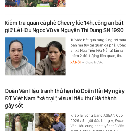
Kiểm tra quán cà phê Cheery lúc 14h, công an bắt
giữ Lê Hữu Ngọc Vũ và Nguyễn Thị Dung SN 1990
Từ việc bắt quả tang 2 người mua
bán ma túy tại quán cà phê, Công
an xã Hòa Tiến (Đà Nẵng) lần ra
thêm 2 đối tượng liên quan, thu…
XÃ HỘI
-
6 giờ trước
Đoàn Văn Hậu tranh thủ hẹn hò Doãn Hải My ngày
ĐT Việt Nam "xả trại", visual tiểu thư Hà thành
gây sốt
Khép lại vòng bảng ASEAN Cup
2026 với ngôi đầu bảng A, Đoàn
Văn Hậu cùng các tuyển thủ Việt