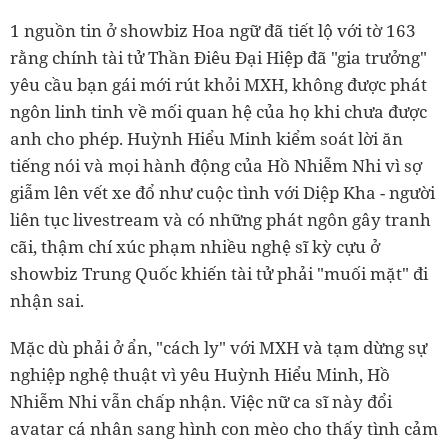
1 nguồn tin ở showbiz Hoa ngữ đã tiết lộ với tờ 163
rằng chính tài tử Thần Điêu Đại Hiệp đã "gia trưởng"
yêu cầu bạn gái mới rút khỏi MXH, không được phát
ngôn linh tinh về mối quan hệ của họ khi chưa được
anh cho phép. Huỳnh Hiểu Minh kiểm soát lời ăn
tiếng nói và mọi hành động của Hồ Nhiễm Nhi vì sợ
giẫm lên vết xe đổ như cuộc tình với Diệp Kha - người
liên tục livestream và có những phát ngôn gây tranh
cãi, thậm chí xúc phạm nhiều nghệ sĩ kỳ cựu ở
showbiz Trung Quốc khiến tài tử phải "muối mặt" đi
nhận sai.
Mặc dù phải ở ẩn, "cách ly" với MXH và tạm dừng sự
nghiệp nghệ thuật vì yêu Huỳnh Hiểu Minh, Hồ
Nhiễm Nhi vẫn chấp nhận. Việc nữ ca sĩ này đổi
avatar cá nhân sang hình con mèo cho thấy tình cảm