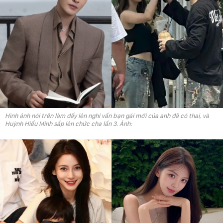
Hình ảnh nói trên làm dấy lên nghi vấn bạn gái mới của anh đã có thai, và
Huỳnh Hiểu Minh sắp lên chức cha lần 3. Ảnh: