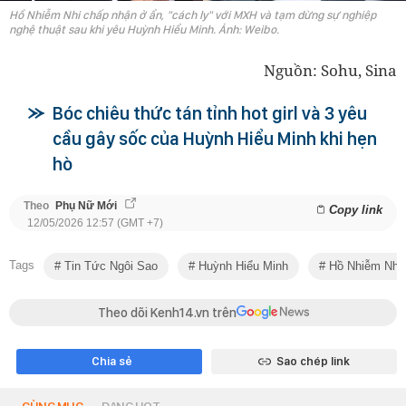
Hồ Nhiễm Nhi chấp nhận ở ẩn, "cách ly" với MXH và tạm dừng sự nghiệp
nghệ thuật sau khi yêu Huỳnh Hiểu Minh. Ảnh: Weibo.
Nguồn: Sohu, Sina
Bóc chiêu thức tán tỉnh hot girl và 3 yêu
cầu gây sốc của Huỳnh Hiểu Minh khi hẹn
hò
Theo
Phụ Nữ Mới
Copy link
12/05/2026 12:57 (GMT +7)
Tags
Tin Tức Ngôi Sao
Huỳnh Hiểu Minh
Hồ Nhiễm Nhi
Theo dõi Kenh14.vn trên
Chia sẻ
Sao chép link
CÙNG MỤC
ĐANG HOT