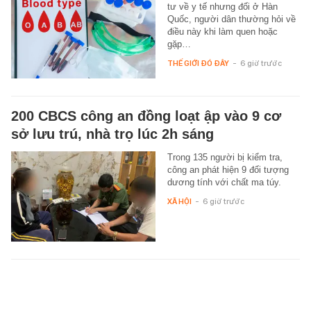
tư về y tế nhưng đối ở Hàn
Quốc, người dân thường hỏi về
điều này khi làm quen hoặc
gặp…
THẾ GIỚI ĐÓ ĐÂY
-
6 giờ trước
200 CBCS công an đồng loạt ập vào 9 cơ
sở lưu trú, nhà trọ lúc 2h sáng
Trong 135 người bị kiểm tra,
công an phát hiện 9 đối tượng
dương tính với chất ma túy.
XÃ HỘI
-
6 giờ trước
10 giờ vi phẫu giành lại mái tóc cho bé gái
2 tuổi bị lột toàn bộ da đầu: 10 năm sau,