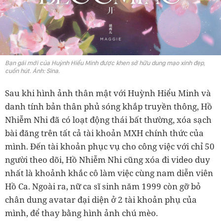
Bạn gái mới của Huỳnh Hiểu Minh được khen sở hữu dung mạo xinh đẹp,
cuốn hút. Ảnh: Sina.
Sau khi hình ảnh thân mật với Huỳnh Hiểu Minh và
danh tính bản thân phủ sóng khắp truyền thông, Hồ
Nhiễm Nhi đã có loạt động thái bất thường, xóa sạch
bài đăng trên tất cả tài khoản MXH chính thức của
mình. Đến tài khoản phục vụ cho công việc với chỉ 50
người theo dõi, Hồ Nhiễm Nhi cũng xóa đi video duy
nhất là khoảnh khắc cô làm việc cùng nam diễn viên
Hồ Ca. Ngoài ra, nữ ca sĩ sinh năm 1999 còn gỡ bỏ
chân dung avatar đại diện ở 2 tài khoản phụ của
mình, để thay bằng hình ảnh chú mèo.