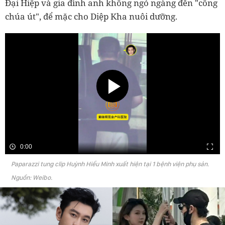
Đại Hiệp và gia đình anh không ngó ngàng đến "công
chúa út", để mặc cho Diệp Kha nuôi dưỡng.
0:00
Paparazzi tung clip Huỳnh Hiểu Minh xuất hiện tại 1 bệnh viện phụ sản.
Nguồn: Weibo.