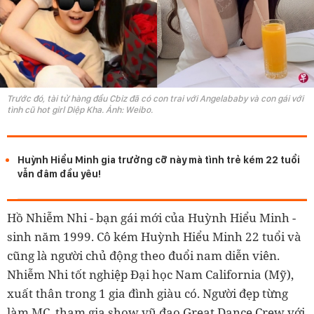
Trước đó, tài tử hàng đầu Cbiz đã có con trai với Angelababy và con gái với
tình cũ hot girl Diệp Kha. Ảnh: Weibo.
Huỳnh Hiểu Minh gia trưởng cỡ này mà tình trẻ kém 22 tuổi
vẫn đâm đầu yêu!
Hồ Nhiễm Nhi - bạn gái mới của Huỳnh Hiểu Minh -
sinh năm 1999. Cô kém Huỳnh Hiểu Minh 22 tuổi và
cũng là người chủ động theo đuổi nam diễn viên.
Nhiễm Nhi tốt nghiệp Đại học Nam California (Mỹ),
xuất thân trong 1 gia đình giàu có. Người đẹp từng
làm MC, tham gia show vũ đạo Great Dance Crew với