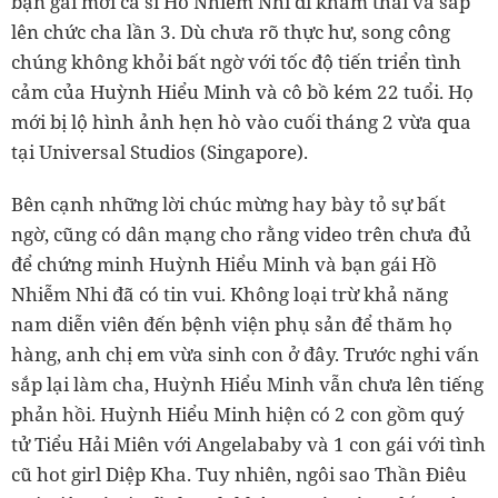
bạn gái mới ca sĩ Hồ Nhiễm Nhi đi khám thai và sắp
lên chức cha lần 3. Dù chưa rõ thực hư, song công
chúng không khỏi bất ngờ với tốc độ tiến triển tình
cảm của Huỳnh Hiểu Minh và cô bồ kém 22 tuổi. Họ
mới bị lộ hình ảnh hẹn hò vào cuối tháng 2 vừa qua
tại Universal Studios (Singapore).
Bên cạnh những lời chúc mừng hay bày tỏ sự bất
ngờ, cũng có dân mạng cho rằng video trên chưa đủ
để chứng minh Huỳnh Hiểu Minh và bạn gái Hồ
Nhiễm Nhi đã có tin vui. Không loại trừ khả năng
nam diễn viên đến bệnh viện phụ sản để thăm họ
hàng, anh chị em vừa sinh con ở đây. Trước nghi vấn
sắp lại làm cha, Huỳnh Hiểu Minh vẫn chưa lên tiếng
phản hồi. Huỳnh Hiểu Minh hiện có 2 con gồm quý
tử Tiểu Hải Miên với Angelababy và 1 con gái với tình
cũ hot girl Diệp Kha. Tuy nhiên, ngôi sao Thần Điêu