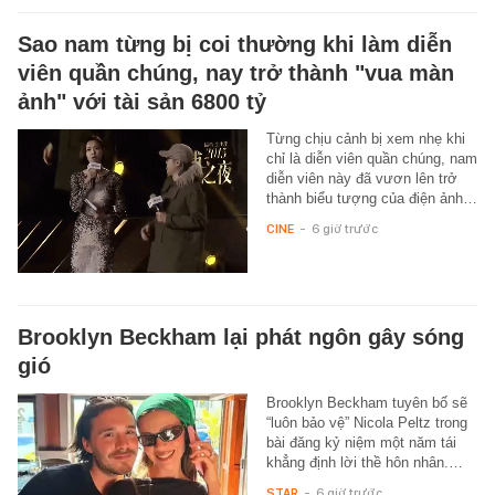
Sao nam từng bị coi thường khi làm diễn
viên quần chúng, nay trở thành "vua màn
ảnh" với tài sản 6800 tỷ
Từng chịu cảnh bị xem nhẹ khi
chỉ là diễn viên quần chúng, nam
diễn viên này đã vươn lên trở
thành biểu tượng của điện ảnh…
CINE
-
6 giờ trước
Brooklyn Beckham lại phát ngôn gây sóng
gió
Brooklyn Beckham tuyên bố sẽ
“luôn bảo vệ” Nicola Peltz trong
bài đăng kỷ niệm một năm tái
khẳng định lời thề hôn nhân.…
STAR
-
6 giờ trước