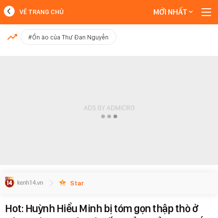
MỚI NHẤT
VỀ TRANG CHỦ
MỚI NHẤT
#Ồn ào của Thư Đan Nguyễn
Xem thêm
Star
Hot: Huỳnh Hiểu Minh bị tóm gọn thập thò ở