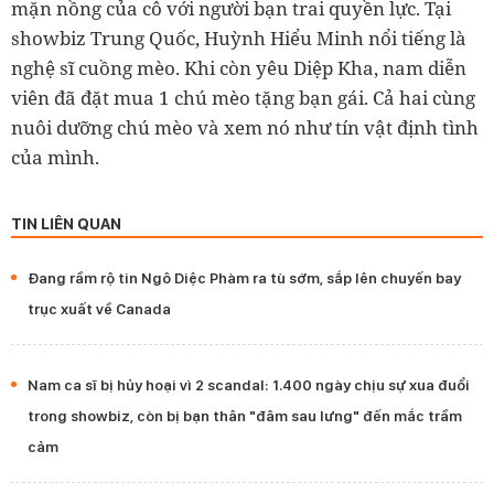
mặn nồng của cô với người bạn trai quyền lực. Tại
showbiz Trung Quốc, Huỳnh Hiểu Minh nổi tiếng là
nghệ sĩ cuồng mèo. Khi còn yêu Diệp Kha, nam diễn
viên đã đặt mua 1 chú mèo tặng bạn gái. Cả hai cùng
nuôi dưỡng chú mèo và xem nó như tín vật định tình
của mình.
TIN LIÊN QUAN
Đang rầm rộ tin Ngô Diệc Phàm ra tù sớm, sắp lên chuyến bay
trục xuất về Canada
Nam ca sĩ bị hủy hoại vì 2 scandal: 1.400 ngày chịu sự xua đuổi
trong showbiz, còn bị bạn thân "đâm sau lưng" đến mắc trầm
cảm