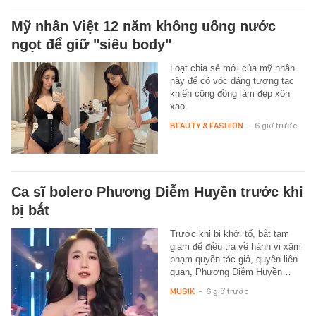
Mỹ nhân Việt 12 năm không uống nước
ngọt để giữ "siêu body"
Loạt chia sẻ mới của mỹ nhân
này để có vóc dáng tượng tạc
khiến cộng đồng làm đẹp xôn
xao.
BEAUTY & FASHION
-
6 giờ trước
Ca sĩ bolero Phương Diễm Huyền trước khi
bị bắt
Trước khi bị khởi tố, bắt tạm
giam để điều tra về hành vi xâm
phạm quyền tác giả, quyền liên
quan, Phương Diễm Huyền…
MUSIK
-
6 giờ trước