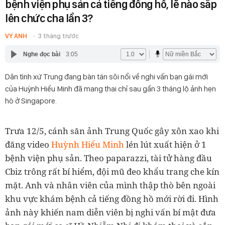
bệnh viện phụ sản cả tiếng đồng hồ, lẽ nào sắp
lên chức cha lần 3?
VY ANH
3 tháng trước
Nghe đọc bài
3:05
Dân tình xứ Trung đang bàn tán sôi nổi về nghi vấn bạn gái mới
của Huỳnh Hiểu Minh đã mang thai chỉ sau gần 3 tháng lộ ảnh hẹn
hò ở Singapore.
Trưa 12/5, cánh săn ảnh Trung Quốc gây xôn xao khi
đăng video
Huỳnh Hiểu Minh
lén lút xuất hiện ở 1
bệnh viện phụ sản. Theo paparazzi, tài tử hàng đầu
Cbiz trông rất bí hiểm, đội mũ đeo khẩu trang che kín
mặt. Anh và nhân viên của mình thập thò bên ngoài
khu vực khám bệnh cả tiếng đồng hồ mới rời đi. Hình
ảnh này khiến nam diễn viên bị nghi vấn bí mật đưa