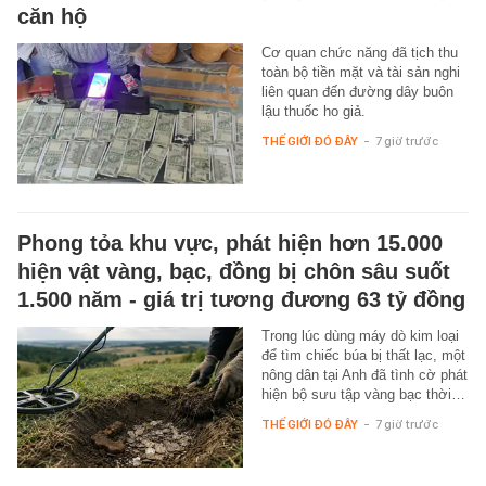
căn hộ
Cơ quan chức năng đã tịch thu
toàn bộ tiền mặt và tài sản nghi
liên quan đến đường dây buôn
lậu thuốc ho giả.
THẾ GIỚI ĐÓ ĐÂY
-
7 giờ trước
Phong tỏa khu vực, phát hiện hơn 15.000
hiện vật vàng, bạc, đồng bị chôn sâu suốt
1.500 năm - giá trị tương đương 63 tỷ đồng
Trong lúc dùng máy dò kim loại
để tìm chiếc búa bị thất lạc, một
nông dân tại Anh đã tình cờ phát
hiện bộ sưu tập vàng bạc thời…
THẾ GIỚI ĐÓ ĐÂY
-
7 giờ trước