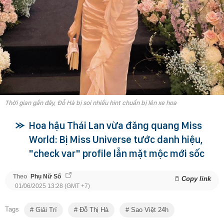
Thời gian gần đây, Đỗ Hà bị soi nhiều hint chuẩn bị lên xe hoa
Hoa hậu Thái Lan vừa đăng quang Miss
World: Bị Miss Universe tước danh hiệu,
"check var" profile lẫn mặt mộc mới sốc
Theo
Phụ Nữ Số
Copy link
01/06/2025 13:28 (GMT +7)
Tags
Giải Trí
Đỗ Thị Hà
Sao Việt 24h