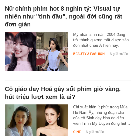
Nữ chính phim hot 8 nghìn tỷ: Visual tự
nhiên như "tình đầu", ngoài đời cũng rất
đơn giản
Mỹ nhân sinh năm 2004 đang
trở thành gương mặt được săn
đón nhất châu Á hiện nay.
BEAUTY & FASHION
-
6 giờ trước
Cô giáo dạy Hoá gây sốt phim giờ vàng,
hút triệu lượt xem là ai?
Chỉ xuất hiện ít phút trong Mùa
Hè Năm Ấy, những đoạn clip
của cô Sinh dạy Hoá do diễn
viên Trình Mỹ Duyên đóng hút…
CINE
-
6 giờ trước