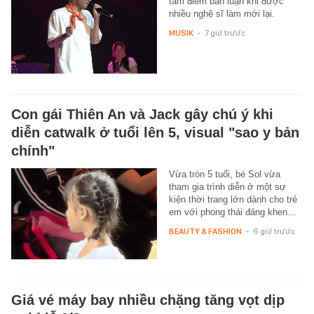
tâm điểm bàn luận khi được
nhiều nghệ sĩ làm mới lại.
MUSIK
-
7 giờ trước
Con gái Thiên An và Jack gây chú ý khi
diễn catwalk ở tuổi lên 5, visual "sao y bản
chính"
Vừa tròn 5 tuổi, bé Sol vừa
tham gia trình diễn ở một sự
kiện thời trang lớn dành cho trẻ
em với phong thái đáng khen…
BEAUTY & FASHION
-
6 giờ trước
Giá vé máy bay nhiều chặng tăng vọt dịp