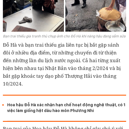
Bạn trai thiếu gia tranh thủ chụp ảnh cho Đỗ Hà khi nàng hậu đang sắm sửa
Đỗ Hà và bạn trai thiếu gia liên tục bị bắt gặp sánh
đôi ở nhiều địa điểm, từ những chuyến đi từ thiện
đến những lần du lịch nước ngoài. Cả hai từng xuất
hiện bên nhau tại Nhật Bản vào tháng 2/2024 và bị
bắt gặp khoác tay dạo phố Thượng Hải vào tháng
10/2024.
Hoa hậu Đỗ Hà xác nhận hạn chế hoạt động nghệ thuật, có 1
việc làm giống hệt dâu hào môn Phương Nhi
Bạn trai của Hoa hậu Đỗ Hà không chỉ gây chú ý với