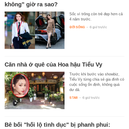
không” giờ ra sao?
Sốc vì trông còn trẻ đẹp hơn cả
4 năm trước.
ĐỜI SỐNG
-
6 giờ trước
Căn nhà ở quê của Hoa hậu Tiểu Vy
Trước khi bước vào showbiz,
Tiểu Vy từng chia sẻ gia đình có
cuộc sống ổn định, không quá
dư dả.
STAR
-
6 giờ trước
Bê bối "hối lộ tình dục" bị phanh phui: