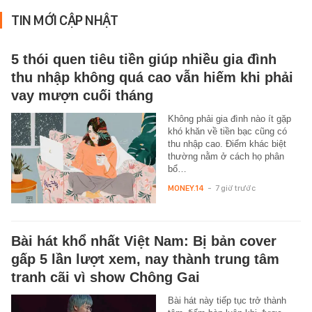
TIN MỚI CẬP NHẬT
5 thói quen tiêu tiền giúp nhiều gia đình
thu nhập không quá cao vẫn hiếm khi phải
vay mượn cuối tháng
Không phải gia đình nào ít gặp
khó khăn về tiền bạc cũng có
thu nhập cao. Điểm khác biệt
thường nằm ở cách họ phân
bổ…
MONEY.14
-
7 giờ trước
Bài hát khổ nhất Việt Nam: Bị bản cover
gấp 5 lần lượt xem, nay thành trung tâm
tranh cãi vì show Chông Gai
Bài hát này tiếp tục trở thành