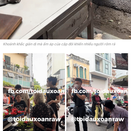
Khoảnh khắc giản dị mà ấm áp của cặp đôi khiến nhiều người rôm rả