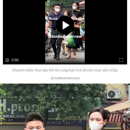
0:00
Khoảnh khắc Hoa hậu Đỗ Hà cùng bạn trai đi chợ mua sắm (Clip:
@toidauxoanraw)