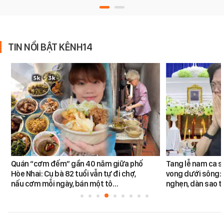
TIN NỔI BẬT KÊNH14
Quán “cơm đếm” gần 40 năm giữa phố
Tang lễ nam ca s
Hòe Nhai: Cụ bà 82 tuổi vẫn tự đi chợ,
vong dưới sông: 
nấu cơm mỗi ngày, bán một tô…
nghẹn, dàn sao t