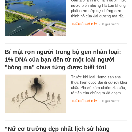
Gần 1/3 lãnh thổ nằm dưới mực
nước biển nhưng Hà Lan không
phải nơm nớp sợ những cơn
thịnh nộ của đại dương mà rất…
THẾ GIỚI ĐÓ ĐÂY
-
6 giờ trước
Bí mật rợn người trong bộ gen nhân loại:
1% DNA của bạn đến từ một loài người
"bóng ma" chưa từng được biết tới!
Trước khi loài Homo sapiens
thực hiện cuộc đại di cư rời khỏi
châu Phi để xâm chiếm địa cầu,
tổ tiên của chúng ta đã chạm…
THẾ GIỚI ĐÓ ĐÂY
-
6 giờ trước
“Nữ cơ trưởng đẹp nhất lịch sử hàng