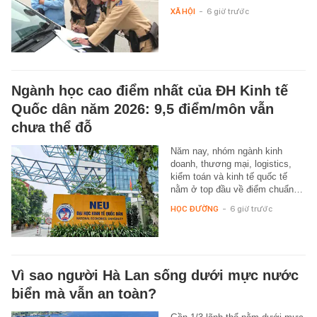
XÃ HỘI
-
6 giờ trước
Ngành học cao điểm nhất của ĐH Kinh tế
Quốc dân năm 2026: 9,5 điểm/môn vẫn
chưa thể đỗ
Năm nay, nhóm ngành kinh
doanh, thương mại, logistics,
kiểm toán và kinh tế quốc tế
nằm ở top đầu về điểm chuẩn…
HỌC ĐƯỜNG
-
6 giờ trước
Vì sao người Hà Lan sống dưới mực nước
biển mà vẫn an toàn?