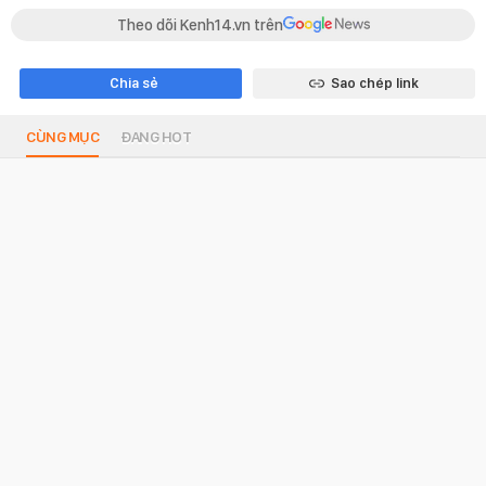
Theo dõi Kenh14.vn trên
Chia sẻ
Sao chép link
CÙNG MỤC
ĐANG HOT