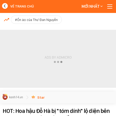
MỚI NHẤT
VỀ TRANG CHỦ
MỚI NHẤT
#Ồn ào của Thư Đan Nguyễn
Xem thêm
Star
HOT: Hoa hậu Đỗ Hà bị "tóm dính" lộ diện bên