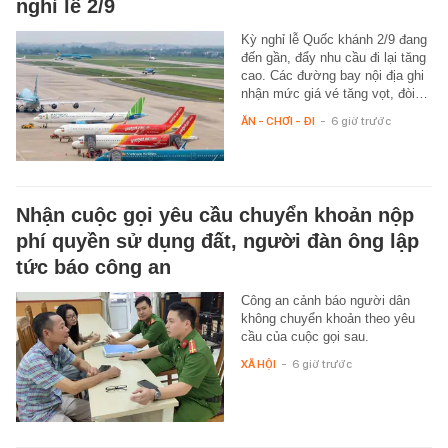
nghỉ lễ 2/9
Kỳ nghỉ lễ Quốc khánh 2/9 đang
đến gần, đẩy nhu cầu đi lại tăng
cao. Các đường bay nội địa ghi
nhận mức giá vé tăng vọt, đòi…
ĂN - CHƠI - ĐI
-
6 giờ trước
Nhận cuộc gọi yêu cầu chuyển khoản nộp
phí quyền sử dụng đất, người đàn ông lập
tức báo công an
Công an cảnh báo người dân
không chuyển khoản theo yêu
cầu của cuộc gọi sau.
XÃ HỘI
-
6 giờ trước