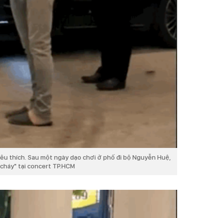
 yêu thích. Sau một ngày dạo chơi ở phố đi bộ Nguyễn Huệ,
"cháy" tại concert TP.HCM