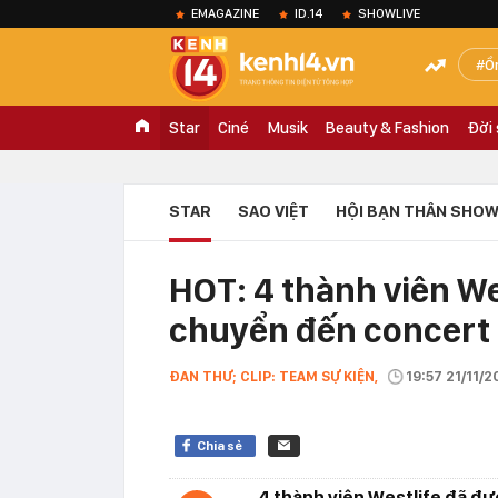
EMAGAZINE
ID.14
SHOWLIVE
Ồ
Star
Ciné
Musik
Beauty & Fashion
Đời
STAR
SAO VIỆT
HỘI BẠN THÂN SHOW
HOT: 4 thành viên We
chuyển đến concert 
ĐAN THƯ; CLIP: TEAM SỰ KIỆN,
19:57 21/11/2
Chia sẻ
4 thành viên Westlife đã đư