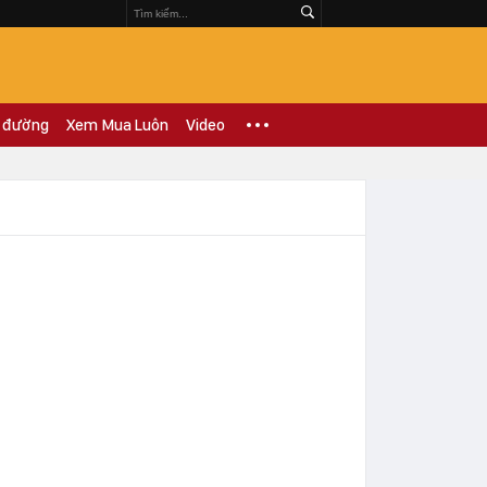
 đường
Xem Mua Luôn
Video