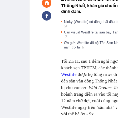
Thống Nhất, khán giả chuẩn b
đình đám.
Nicky (Westlife) có động thái đầu 
Cận visual Westlife tại sân bay T
Ơn giời Westlife đổ bộ Tân Sơn Nhấ
năm trở lại
Tối 21/11, sau 1 đêm nghỉ ngơi
khách sạn TP.HCM, các thành 
Westlife
được hộ tống ra xe d
đến sân vận động Thống Nhất
bị cho concert
Wild Dreams To
hoành tráng diễn ra vào tối na
12 năm chờ đợi, cuối cùng ng
Westlife ngay trên "sân nhà" 
với thế hệ 8x - 9x.