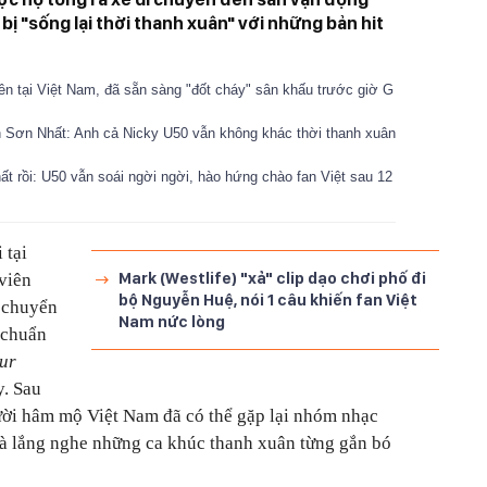
ị "sống lại thời thanh xuân" với những bản hit
tiên tại Việt Nam, đã sẵn sàng "đốt cháy" sân khấu trước giờ G
ân Sơn Nhất: Anh cả Nicky U50 vẫn không khác thời thanh xuân
t rồi: U50 vẫn soái ngời ngời, hào hứng chào fan Việt sau 12
 tại
Mark (Westlife) "xả" clip dạo chơi phố đi
viên
bộ Nguyễn Huệ, nói 1 câu khiến fan Việt
i chuyển
Nam nức lòng
 chuẩn
ur
y. Sau
ười hâm mộ Việt Nam đã có thể gặp lại nhóm nhạc
và lắng nghe những ca khúc thanh xuân từng gắn bó