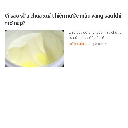
Vì sao sữa chua xuất hiện nước màu vàng sau khi
mở nắp?
Liệu đây có phải dấu hiệu chứng
tỏ sữa chua đã hỏng?
SỨC KHỎE
-
6 giờ trước
Công an xác minh vụ bảo mẫu đánh chửi, bắn dây
thun vào trẻ
Công an phường Thuận Giao
(TPHCM) đang lấy lời khai, làm
việc với những người liên quan để
điều tra vụ một bảo mẫu bị tố…
XÃ HỘI
-
6 giờ trước