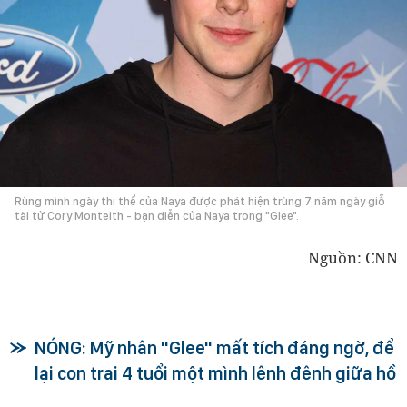
Rùng mình ngày thi thể của Naya được phát hiện trùng 7 năm ngày giỗ
tài tử Cory Monteith - bạn diễn của Naya trong "Glee".
Nguồn: CNN
NÓNG: Mỹ nhân "Glee" mất tích đáng ngờ, để
lại con trai 4 tuổi một mình lênh đênh giữa hồ