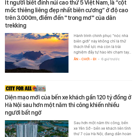
Ít người biết đỉnh núi cao thứ 5 Việt Nam, là “cột
mốc thiêng liêng đẹp nhất biên cương” ở độ cao
trên 3.000m, điểm đến "trong mơ" của dân
trekking
Hành trình chinh phục "nóc nhà
biên giới" này không chỉ là thử
thách thể lực mà còn là trải
nghiệm đầy tự hào khi chạm tay…
ĂN - CHƠI - ĐI
-
6 giờ trước
Diện mạo mới của bến xe khách gần 120 tỷ đồng ở
Hà Nội sau hơn một năm thi công khiến nhiều
người bất ngờ
Sau hơn một năm thi công, bến
xe Yên Sở - bến xe khách liên tỉnh
thứ 7 của Hà Nội, đang dần hoàn