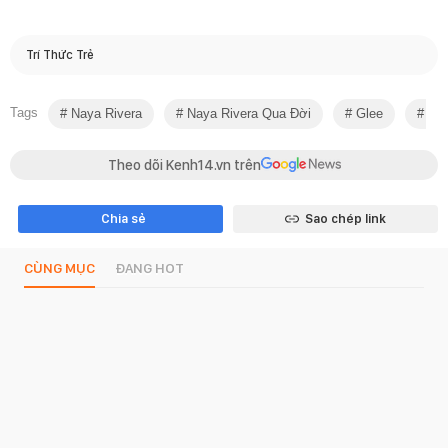
Trí Thức Trẻ
Tags
Naya Rivera
Naya Rivera Qua Đời
Glee
Sao
Theo dõi Kenh14.vn trên
Chia sẻ
Sao chép link
CÙNG MỤC
ĐANG HOT