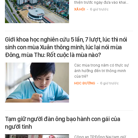
thiện trước ngày đưa vào khai…
XÃ HỘI
-
6 giờ trước
Giới khoa học nghiên cứu 5 lần, 7 lượt, lúc thì nói
sinh con mùa Xuân thông minh, lúc lại nói mùa
Đông, mùa Thu: Rốt cuộc là mùa nào?
Các mùa trong năm có thực sự
ảnh hưởng đến trí thông minh
của trẻ?
HỌC ĐƯỜNG
-
6 giờ trước
Tạm giữ người đàn ông bạo hành con gái của
người tình
Công an TP.Đồng Nai tạm giữ