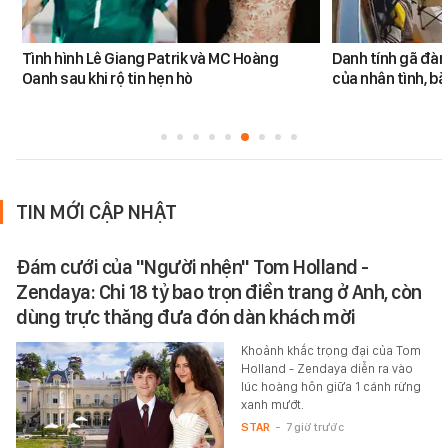
Tình hình Lê Giang Patrik và MC Hoàng
Danh tính gã đàn
Oanh sau khi rộ tin hẹn hò
của nhân tình, b
TIN MỚI CẬP NHẬT
Đám cưới của "Người nhện" Tom Holland -
Zendaya: Chi 18 tỷ bao trọn điền trang ở Anh, còn
dùng trực thăng đưa đón dàn khách mời
Khoảnh khắc trọng đại của Tom
Holland - Zendaya diễn ra vào
lúc hoàng hôn giữa 1 cánh rừng
xanh mướt.
STAR
-
7 giờ trước