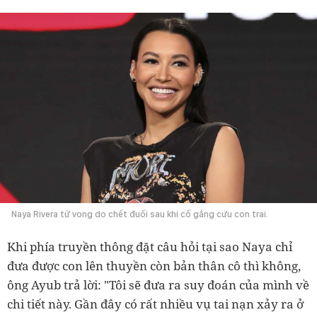
Naya Rivera tử vong do chết đuối sau khi cố gắng cứu con trai.
Khi phía truyền thông đặt câu hỏi tại sao Naya chỉ
đưa được con lên thuyền còn bản thân cô thì không,
ông Ayub trả lời: "Tôi sẽ đưa ra suy đoán của mình về
chi tiết này. Gần đây có rất nhiều vụ tai nạn xảy ra ở