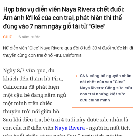
Họp báo vụ diễn viên Naya Rivera chết đuối:
Ám ảnh lời kể của con trai, phát hiện thi thể
đúng vào 7 năm ngày giỗ tài tử "Glee"
CHIZ
6 năm trước
Nữ diễn viên "Glee" Naya Rivera qua đời ở tuổi 33 vì đuối nước khi đi
thuyền cùng con trai ở hồ Piru, California.
Ngày 8/7 vừa qua, du
CNN công bố nguyên nhân
khách đến thăm hồ Piru,
cái chết của sao "Glee"
California đã phát hiện
Naya Rivera: Gắng sức cứu
một cậu bé đang nằm ngủ
con trai nhưng kiệt sức
cứu chính mình
một mình trên chiếc
thuyền trôi nổi giữa hồ.
Sau khi điều tra, bé trai 4 tuổi này được xác nhận là
con của nữ diễn viên
Naya Rivera
- người bị mất tích
vào buổi chiều cùng ngày. Sau 6 ngày tích cực tìm