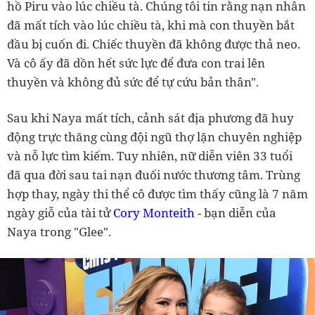
hồ Piru vào lúc chiều tà. Chúng tôi tin rằng nạn nhân
đã mất tích vào lúc chiều tà, khi mà con thuyền bắt
đầu bị cuốn đi. Chiếc thuyền đã không được thả neo.
Và cô ấy đã dồn hết sức lực để đưa con trai lên
thuyền và không đủ sức để tự cứu bản thân".
Sau khi Naya mất tích, cảnh sát địa phương đã huy
động trực thăng cùng đội ngũ thợ lặn chuyên nghiệp
và nỗ lực tìm kiếm. Tuy nhiên, nữ diễn viên 33 tuổi
đã qua đời sau tai nạn đuối nước thương tâm. Trùng
hợp thay, ngày thi thể cô được tìm thấy cũng là 7 năm
ngày giỗ của tài tử
Cory Monteith
- bạn diễn của
Naya trong "Glee".