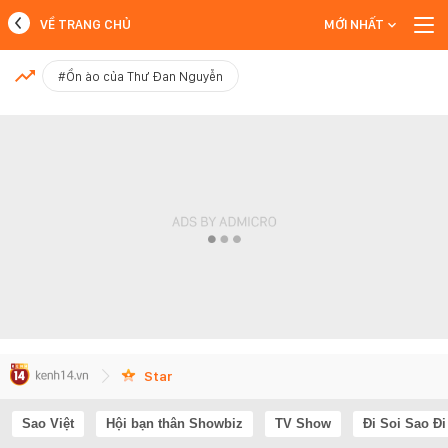
VỀ TRANG CHỦ
MỚI NHẤT
MỚI NHẤT
#Ồn ào của Thư Đan Nguyễn
Xem thêm
Star
Sao Việt
Hội bạn thân Showbiz
TV Show
Đi Soi Sao Đi