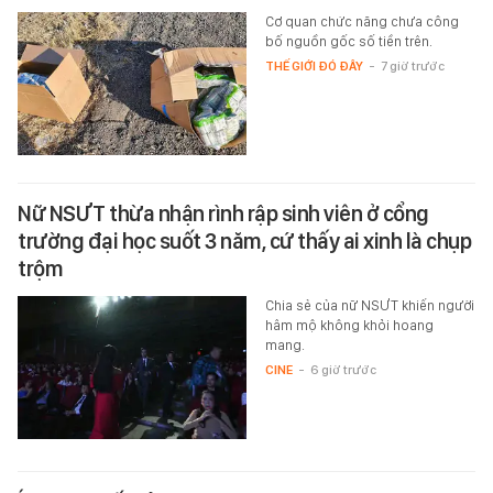
Cơ quan chức năng chưa công
bố nguồn gốc số tiền trên.
THẾ GIỚI ĐÓ ĐÂY
-
7 giờ trước
Nữ NSƯT thừa nhận rình rập sinh viên ở cổng
trường đại học suốt 3 năm, cứ thấy ai xinh là chụp
trộm
Chia sẻ của nữ NSƯT khiến người
hâm mộ không khỏi hoang
mang.
CINE
-
6 giờ trước