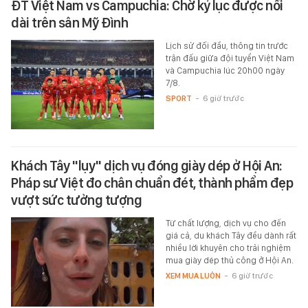
ĐT Việt Nam vs Campuchia: Chờ kỷ lục được nối
dài trên sân Mỹ Đình
Lịch sử đối đầu, thông tin trước
trận đấu giữa đội tuyển Việt Nam
và Campuchia lúc 20h00 ngày
7/8.
SPORT
-
6 giờ trước
Khách Tây "lụy" dịch vụ đóng giày dép ở Hội An:
Pháp sư Việt đo chân chuẩn đét, thành phẩm đẹp
vượt sức tưởng tượng
Từ chất lượng, dịch vụ cho đến
giá cả, du khách Tây đều dành rất
nhiều lời khuyên cho trải nghiệm
mua giày dép thủ công ở Hội An.
XEM MUA LUÔN
-
6 giờ trước