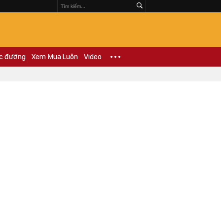
c đường
Xem Mua Luôn
Video