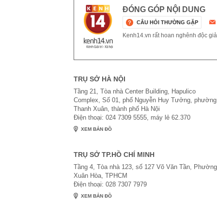
ĐÓNG GÓP NỘI DUNG
CÂU HỎI THƯỜNG GẶP
Kenh14.vn rất hoan nghênh độc giả g
TRỤ SỞ HÀ NỘI
Tầng 21, Tòa nhà Center Building, Hapulico
Complex, Số 01, phố Nguyễn Huy Tưởng, phường
Thanh Xuân, thành phố Hà Nội
Điện thoại: 024 7309 5555, máy lẻ 62.370
XEM BẢN ĐỒ
TRỤ SỞ TP.HỒ CHÍ MINH
Tầng 4, Tòa nhà 123, số 127 Võ Văn Tần, Phường
Xuân Hòa, TPHCM
Điện thoại: 028 7307 7979
XEM BẢN ĐỒ