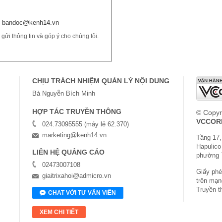
bandoc@kenh14.vn
ửi thông tin và góp ý cho chúng tôi.
CHỊU TRÁCH NHIỆM QUẢN LÝ NỘI DUNG
Bà Nguyễn Bích Minh
HỢP TÁC TRUYỀN THÔNG
© Copyr
VCCOR
024.73095555 (máy lẻ 62.370)
marketing@kenh14.vn
Tầng 17,
Hapulico
LIÊN HỆ QUẢNG CÁO
phường 
02473007108
Giấy phép
giaitrixahoi@admicro.vn
trên mạn
Truyền t
CHAT VỚI TƯ VẤN VIÊN
XEM CHI TIẾT