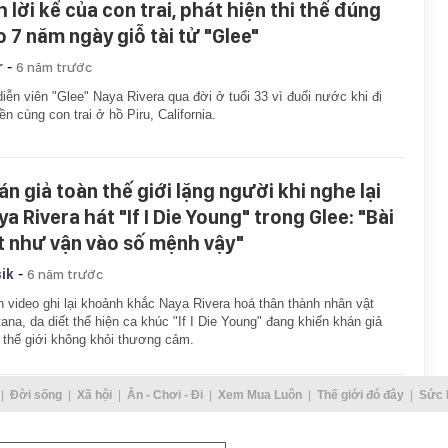
 lời kể của con trai, phát hiện thi thể đúng
o 7 năm ngày giỗ tài tử "Glee"
-
r
6 năm trước
iễn viên "Glee" Naya Rivera qua đời ở tuổi 33 vì đuối nước khi đi
ền cùng con trai ở hồ Piru, California.
án giả toàn thế giới lặng người khi nghe lại
a Rivera hát "If I Die Young" trong Glee: "Bài
t như vận vào số mệnh vậy"
-
ik
6 năm trước
 video ghi lại khoảnh khắc Naya Rivera hoá thân thành nhân vật
ana, da diết thể hiện ca khúc "If I Die Young" đang khiến khán giả
 thế giới không khỏi thương cảm.
Đời sống
Xã hội
Ăn - Chơi - Đi
Xem Mua Luôn
Thế giới đó đây
Sức 