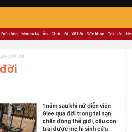
Đời sống
Money.14
Ăn - Chơi - Đi
Xã hội
Sức khỏe
Tek-life
Họ
VERA QUA DOI
 đời
1 năm sau khi nữ diễn viên
Glee qua đời trong tai nạn
chấn động thế giới, cậu con
trai được mẹ hi sinh cứu