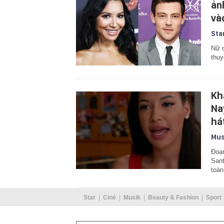
ảnh
và
Sta
Nữ d
thuy
Kh
Nay
há
Mus
Đoạn
Sant
toàn
Star
Ciné
Musik
Beauty & Fashion
Sport