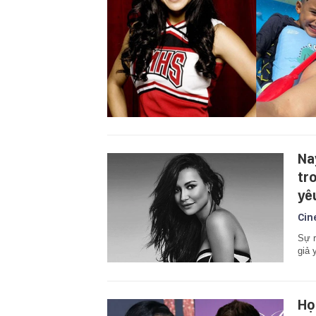
Na
tr
yê
Cin
Sự r
giả 
Họ