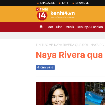
EMAGAZINE
ID.14
SHOWLIVE
Star
Ciné
Musik
Beauty & Fashion
TIN TỨC VỀ NAYA RIVERA QUA ĐỜI - NAYA RI
Naya Rivera qua
Chia sẻ
0