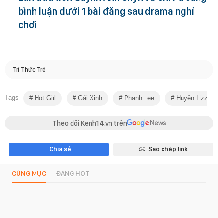
bình luận dưới 1 bài đăng sau drama nghỉ
chơi
Trí Thức Trẻ
Tags
Hot Girl
Gái Xinh
Phanh Lee
Huyền Lizzie
Theo dõi Kenh14.vn trên
Chia sẻ
Sao chép link
CÙNG MỤC
ĐANG HOT