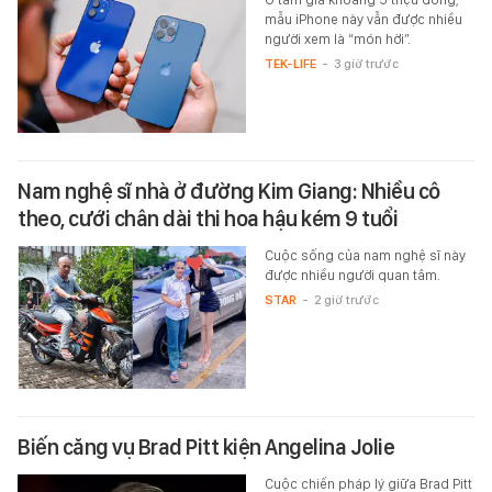
mẫu iPhone này vẫn được nhiều
người xem là “món hời”.
TEK-LIFE
-
3 giờ trước
Nam nghệ sĩ nhà ở đường Kim Giang: Nhiều cô
theo, cưới chân dài thi hoa hậu kém 9 tuổi
Cuộc sống của nam nghệ sĩ này
được nhiều người quan tâm.
STAR
-
2 giờ trước
Biến căng vụ Brad Pitt kiện Angelina Jolie
Cuộc chiến pháp lý giữa Brad Pitt