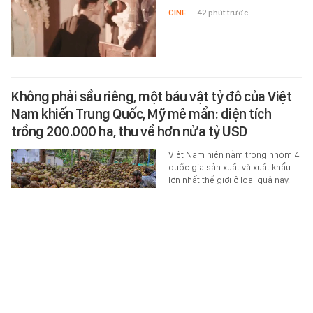
CINE
-
42 phút trước
Không phải sầu riêng, một báu vật tỷ đô của Việt
Nam khiến Trung Quốc, Mỹ mê mẩn: diện tích
trồng 200.000 ha, thu về hơn nửa tỷ USD
Việt Nam hiện nằm trong nhóm 4
quốc gia sản xuất và xuất khẩu
lớn nhất thế giới ở loại quả này.
ĂN - CHƠI - ĐI
-
41 phút trước
Mẹ đơn thân làm nghề nặng nhọc nuôi con ăn học,
con gái được tuyển thẳng trường ĐH top đầu nói
một câu khiến nhiều người xúc động