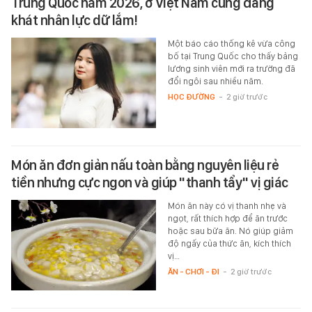
Trung Quốc năm 2026, ở Việt Nam cũng đang
khát nhân lực dữ lắm!
Một báo cáo thống kê vừa công
bố tại Trung Quốc cho thấy bảng
lương sinh viên mới ra trường đã
đổi ngôi sau nhiều năm.
HỌC ĐƯỜNG
-
2 giờ trước
Món ăn đơn giản nấu toàn bằng nguyên liệu rẻ
tiền nhưng cực ngon và giúp "thanh tẩy" vị giác
Món ăn này có vị thanh nhẹ và
ngọt, rất thích hợp để ăn trước
hoặc sau bữa ăn. Nó giúp giảm
độ ngấy của thức ăn, kích thích
vị…
ĂN - CHƠI - ĐI
-
2 giờ trước