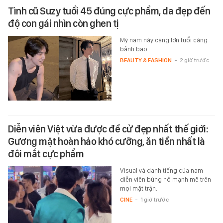
Tình cũ Suzy tuổi 45 đúng cực phẩm, da đẹp đến
độ con gái nhìn còn ghen tị
Mỹ nam này càng lớn tuổi càng
bảnh bao.
BEAUTY & FASHION
-
2 giờ trước
Diễn viên Việt vừa được đề cử đẹp nhất thế giới:
Gương mặt hoàn hảo khó cưỡng, ăn tiền nhất là
đôi mắt cực phẩm
Visual và danh tiếng của nam
diễn viên bùng nổ mạnh mẽ trên
mọi mặt trận.
CINE
-
1 giờ trước