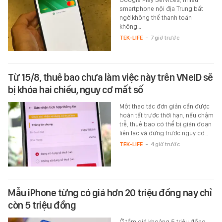
smartphone nội địa Trung bất
ngờ không thể thanh toán
không…
TEK-LIFE
-
7 giờ trước
Từ 15/8, thuê bao chưa làm việc này trên VNeID sẽ
bị khóa hai chiều, nguy cơ mất số
Một thao tác đơn giản cần được
hoàn tất trước thời hạn, nếu chậm
trễ, thuê bao có thể bị gián đoạn
liên lạc và đứng trước nguy cơ…
TEK-LIFE
-
4 giờ trước
Mẫu iPhone từng có giá hơn 20 triệu đồng nay chỉ
còn 5 triệu đồng
Ở tầm giá khoảng 5 triệu đồng,