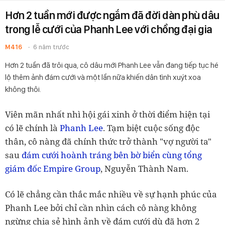
Hơn 2 tuần mới được ngắm đã đời dàn phù dâu
trong lễ cưới của Phanh Lee với chồng đại gia
M416
6 năm trước
Hơn 2 tuần đã trôi qua, cô dâu mới Phanh Lee vẫn đang tiếp tục hé
lộ thêm ảnh đám cưới và một lần nữa khiến dân tình xuýt xoa
không thôi.
Viên mãn nhất nhì hội gái xinh ở thời điểm hiện tại
có lẽ chính là
Phanh Lee
. Tạm biệt cuộc sống độc
thân, cô nàng đã chính thức trở thành "vợ người ta"
sau
đám cưới hoành tráng bên bờ biển cùng tổng
giám đốc Empire Group
, Nguyễn Thành Nam.
Có lẽ chẳng cần thắc mắc nhiều về sự hạnh phúc của
Phanh Lee bởi chỉ cần nhìn cách cô nàng không
ngừng chia sẻ hình ảnh về đám cưới dù đã hơn 2