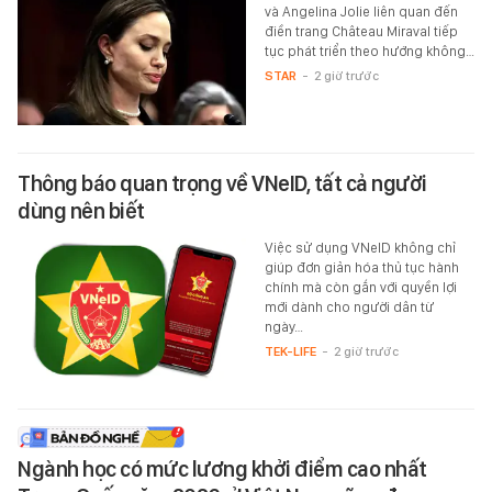
và Angelina Jolie liên quan đến
điền trang Château Miraval tiếp
tục phát triển theo hướng không…
STAR
-
2 giờ trước
Thông báo quan trọng về VNeID, tất cả người
dùng nên biết
Việc sử dụng VNeID không chỉ
giúp đơn giản hóa thủ tục hành
chính mà còn gắn với quyền lợi
mới dành cho người dân từ
ngày…
TEK-LIFE
-
2 giờ trước
Ngành học có mức lương khởi điểm cao nhất