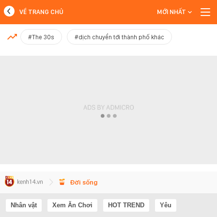
VỀ TRANG CHỦ
MỚI NHẤT
MỚI NHẤT
#The 30s
#dịch chuyển tới thành phố khác
Xem thêm
Đời sống
Nhân vật
Xem Ăn Chơi
HOT TREND
Yêu