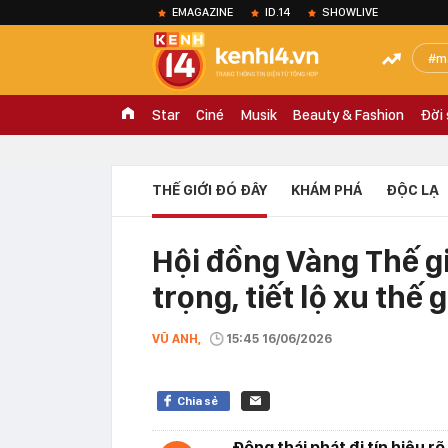
EMAGAZINE
ID.14
SHOWLIVE
m
Star
Ciné
Musik
Beauty & Fashion
Đời
THẾ GIỚI ĐÓ ĐÂY
KHÁM PHÁ
ĐỘC LẠ
Hội đồng Vàng Thế g
trọng, tiết lộ xu thế 
VŨ ANH,
15:45 16/06/2026
Chia sẻ
Động thái phát đi tín hiệu r