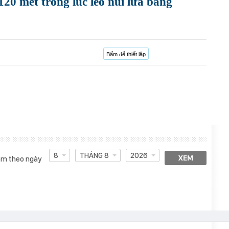
 120 mét trong lúc leo núi lửa bằng
Bấm để thiết lập
8
THÁNG 8
2026
XEM
m theo ngày