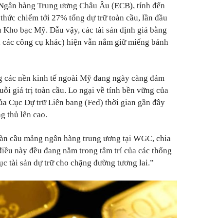
 Ngân hàng Trung ương Châu Âu (ECB), tính đến
thức chiếm tới 27% tổng dự trữ toàn cầu, lần đầu
ếu Kho bạc Mỹ. Dẫu vậy, các tài sản định giá bằng
à các công cụ khác) hiện vẫn nắm giữ miếng bánh
ng các nền kinh tế ngoài Mỹ đang ngày càng đảm
uỗi giá trị toàn cầu. Lo ngại về tính bền vững của
a Cục Dự trữ Liên bang (Fed) thời gian gần đây
g thủ lên cao.
àn cầu mảng ngân hàng trung ương tại WGC, chia
 điều này đều đang nằm trong tâm trí của các thống
ục tài sản dự trữ cho chặng đường tương lai.”