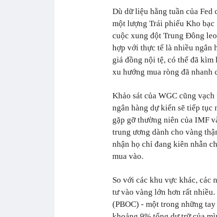
Dù dữ liệu hằng tuần của Fed 
một lượng Trái phiếu Kho bạc
cuộc xung đột Trung Đông leo 
hợp với thực tế là nhiều ngân 
giá đồng nội tệ, có thể đã kì
xu hướng mua ròng đã nhanh c
Khảo sát của WGC cũng vạch r
ngân hàng dự kiến sẽ tiếp tục 
gặp gỡ thường niên của IMF v
trung ương dành cho vàng thậ
nhận họ chỉ đang kiên nhẫn ch
mua vào.
So với các khu vực khác, các 
tư vào vàng lớn hơn rất nhiề
(PBOC) - một trong những tay c
khoảng 9% tổng dự trữ của mì