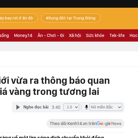
áy bay rơi ở ấn độ
Xung đột tại Trung Đông
 sống
Money.14
Ăn - Chơi - Đi
Xã hội
Sức khỏe
Tek-life
Học
iới vừa ra thông báo quan
giá vàng trong tương lai
3:40
Nghe đọc bài
Theo dõi Kenh14.vn trên
õ ràng về một làn sóng dịch chuyển khỏi đồng