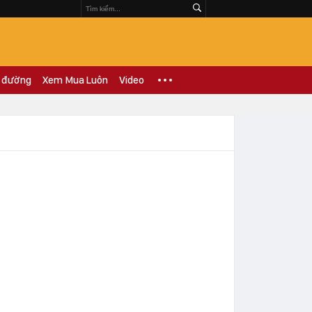
 đường
Xem Mua Luôn
Video