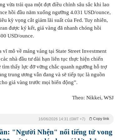
àng vừa trải qua một đợt điều chỉnh sâu sắc khi lao
unce hồi đầu năm xuống ngưỡng 4.031 USD/ounce,
tiêu kỳ vọng cắt giảm lãi suất của Fed. Tuy nhiên,
Iran được ký kết, giá vàng đã nhanh chóng hồi
.300 USD/ounce.
 vĩ mô về mảng vàng tại State Street Investment
ác nhà đầu tư dài hạn liên tục thực hiện chiến
ẽ tìm thấy lực đỡ vững chắc quanh ngưỡng hỗ trợ
ng trung ương vẫn đang và sẽ tiếp tục là nguồn
 cho giá vàng trước mọi biến động”.
Theo: Nikkei, WSJ
Copy link
16/06/2026 14:31 (GMT +7)
ần: "Người Nhện" nổi tiếng tử vong