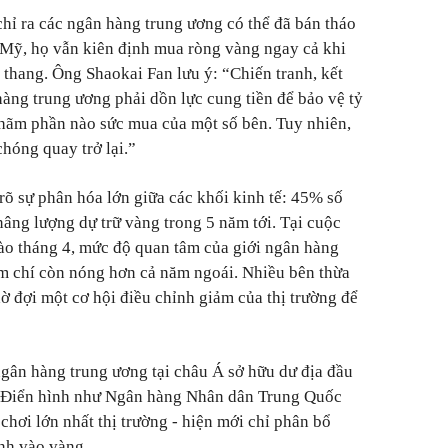
chỉ ra các ngân hàng trung ương có thể đã bán tháo
 Mỹ, họ vẫn kiên định mua ròng vàng ngay cả khi
thang. Ông Shaokai Fan lưu ý: “Chiến tranh, kết
hàng trung ương phải dồn lực cung tiền để bảo vệ tỷ
m hãm phần nào sức mua của một số bên. Tuy nhiên,
hóng quay trở lại.”
õ sự phân hóa lớn giữa các khối kinh tế: 45% số
nâng lượng dự trữ vàng trong 5 năm tới. Tại cuộc
ào tháng 4, mức độ quan tâm của giới ngân hàng
m chí còn nóng hơn cả năm ngoái. Nhiều bên thừa
ờ đợi một cơ hội điều chỉnh giảm của thị trường để
ngân hàng trung ương tại châu Á sở hữu dư địa đầu
u. Điển hình như Ngân hàng Nhân dân Trung Quốc
hơi lớn nhất thị trường - hiện mới chỉ phân bổ
nh vào vàng.