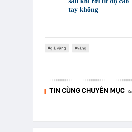
sau khi rơi từ độ cao
tay không
giá vàng
vàng
TIN CÙNG CHUYÊN MỤC
Xe