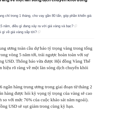
ng chỉ trong 1 tháng, cho vay gần 80 tấn, góp phần khiến giá
 15 năm, điều gì đang xảy ra với giá vàng và bạc?
i gì về giá vàng sắp tới?
ung ương toàn cầu dự báo tỷ trọng vàng trong tổng
rong vòng 5 năm tới, trái ngược hoàn toàn với sự
đồng USD. Thông báo vừa được Hội đồng Vàng Thế
ín hiệu rõ ràng về một làn sóng dịch chuyển khỏi
76 ngân hàng trung ương trong giai đoạn từ tháng 2
ân hàng được hỏi kỳ vọng tỷ trọng của vàng sẽ cao
h so với mức 76% của cuộc khảo sát năm ngoái).
đồng USD sẽ sụt giảm trong cùng kỳ hạn.