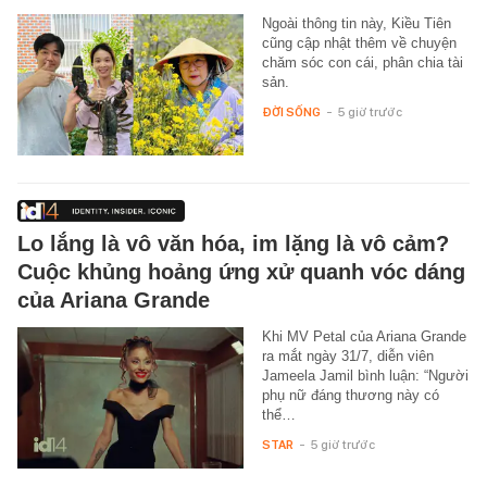
Ngoài thông tin này, Kiều Tiên
cũng cập nhật thêm về chuyện
chăm sóc con cái, phân chia tài
sản.
ĐỜI SỐNG
-
5 giờ trước
Lo lắng là vô văn hóa, im lặng là vô cảm?
Cuộc khủng hoảng ứng xử quanh vóc dáng
của Ariana Grande
Khi MV Petal của Ariana Grande
ra mắt ngày 31/7, diễn viên
Jameela Jamil bình luận: “Người
phụ nữ đáng thương này có
thể…
STAR
-
5 giờ trước