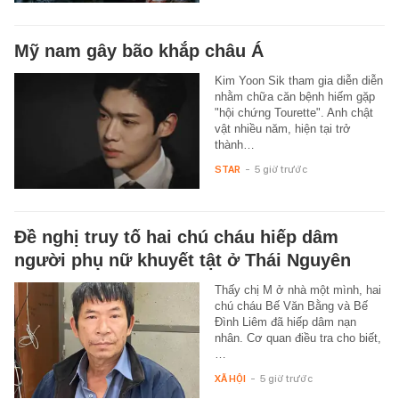
Mỹ nam gây bão khắp châu Á
Kim Yoon Sik tham gia diễn diễn
nhằm chữa căn bệnh hiếm gặp
"hội chứng Tourette". Anh chật
vật nhiều năm, hiện tại trở
thành…
STAR
-
5 giờ trước
Đề nghị truy tố hai chú cháu hiếp dâm
người phụ nữ khuyết tật ở Thái Nguyên
Thấy chị M ở nhà một mình, hai
chú cháu Bế Văn Bằng và Bế
Đình Liêm đã hiếp dâm nạn
nhân. Cơ quan điều tra cho biết,
…
XÃ HỘI
-
5 giờ trước