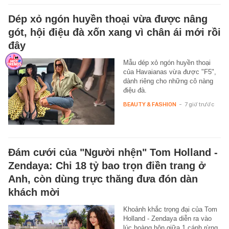
Dép xỏ ngón huyền thoại vừa được nâng
gót, hội điệu đà xốn xang vì chân ái mới rồi
đây
Mẫu dép xỏ ngón huyền thoại
của Havaianas vừa được "F5",
dành riêng cho những cô nàng
điệu đà.
BEAUTY & FASHION
-
7 giờ trước
Đám cưới của "Người nhện" Tom Holland -
Zendaya: Chi 18 tỷ bao trọn điền trang ở
Anh, còn dùng trực thăng đưa đón dàn
khách mời
Khoảnh khắc trọng đại của Tom
Holland - Zendaya diễn ra vào
lúc hoàng hôn giữa 1 cánh rừng