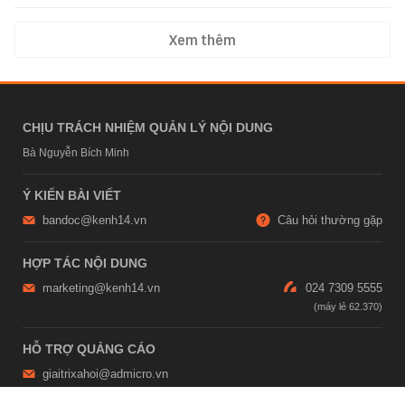
Xem thêm
CHỊU TRÁCH NHIỆM QUẢN LÝ NỘI DUNG
Bà Nguyễn Bích Minh
Ý KIẾN BÀI VIẾT
bandoc@kenh14.vn
Câu hỏi thường gặp
HỢP TÁC NỘI DUNG
marketing@kenh14.vn
024 7309 5555
HỖ TRỢ QUẢNG CÁO
giaitrixahoi@admicro.vn
02473007108