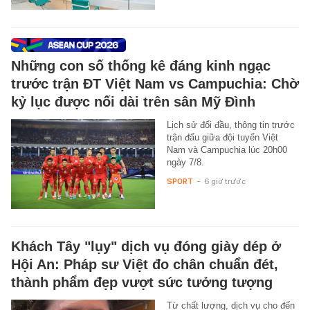
Những con số thống kê đáng kinh ngạc
trước trận ĐT Việt Nam vs Campuchia: Chờ
kỷ lục được nối dài trên sân Mỹ Đình
Lịch sử đối đầu, thông tin trước
trận đấu giữa đội tuyển Việt
Nam và Campuchia lúc 20h00
ngày 7/8.
SPORT
-
6 giờ trước
Khách Tây "lụy" dịch vụ đóng giày dép ở
Hội An: Pháp sư Việt đo chân chuẩn đét,
thành phẩm đẹp vượt sức tưởng tượng
Từ chất lượng, dịch vụ cho đến