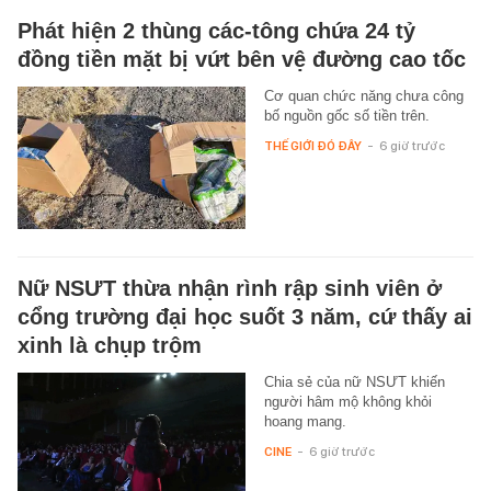
Phát hiện 2 thùng các-tông chứa 24 tỷ
đồng tiền mặt bị vứt bên vệ đường cao tốc
Cơ quan chức năng chưa công
bố nguồn gốc số tiền trên.
THẾ GIỚI ĐÓ ĐÂY
-
6 giờ trước
Nữ NSƯT thừa nhận rình rập sinh viên ở
cổng trường đại học suốt 3 năm, cứ thấy ai
xinh là chụp trộm
Chia sẻ của nữ NSƯT khiến
người hâm mộ không khỏi
hoang mang.
CINE
-
6 giờ trước