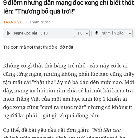
9 điểm nhưng dân mạng đọc xong chỉ biết thốt
lên: "Thương bố quá trời!"
TRANG VŨ
1 năm trước
Nghe đọc bài
3:13
Trẻ con mà nói thật thì đố ai đỡ nổi!
Không có gì thật thà bằng trẻ nhỏ - câu này có lẽ ai
cũng từng nghe, nhưng không phải lúc nào cũng thấy
tận mắt cái "thật thà" ấy nó bá đạo đến mức nào. Mới
đây, mạng xã hội rần rần chia sẻ lại một bài kiểm tra
môn Tiếng Việt của một em học sinh lớp 1 khiến ai
đọc xong cũng "cười ra nước mắt” nhưng có không ít
người lại phải… gật gù vì quá đồng cảm.
Cụ thể, đề bài yêu cầu rất đơn giản:
"Nối tên các