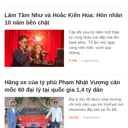
Lâm Tâm Như và Hoắc Kiến Hoa: Hôn nhân
10 năm bền chặt
Cặp đôi vừa kỷ niệm một thập
kỷ cùng nhau vun đắp mái ấm
hạnh phúc. Tổ ấm nhỏ ngày
càng viên mãn, vượt qua
những…
STAR
-
5 giờ trước
Hãng xe của tỷ phú Phạm Nhật Vượng cán
mốc 60 đại lý tại quốc gia 1,4 tỷ dân
Đại lý thứ 60 được khai trương
chỉ một năm sau khi VinFast mở
showroom đầu tiên tại Ấn Độ.
XÃ HỘI
-
5 giờ trước