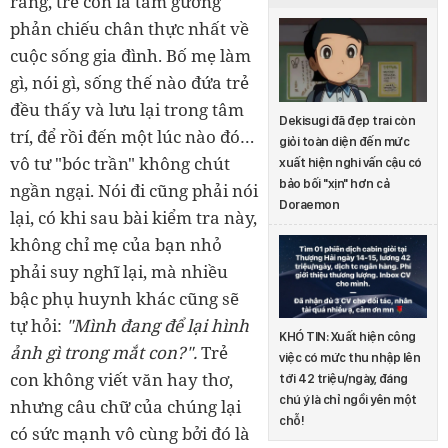
rằng, t
rẻ con là tấm gương
phản chiếu chân thực nhất về
cuộc sống gia đình. Bố mẹ làm
gì, nói gì, sống thế nào đứa trẻ
đều thấy và lưu lại trong tâm
Dekisugi đã đẹp trai còn
trí, để rồi đến một lúc nào đó…
giỏi toàn diện đến mức
vô tư "bóc trần" không chút
xuất hiện nghi vấn cậu có
bảo bối "xịn" hơn cả
ngần ngại. Nói đi cũng phải nói
Doraemon
lại, có khi sau bài kiểm tra này,
không chỉ mẹ của bạn nhỏ
phải suy nghĩ lại, mà nhiều
bậc phụ huynh khác cũng sẽ
tự hỏi:
"Mình đang để lại hình
KHÓ TIN: Xuất hiện công
ảnh gì trong mắt con?".
Trẻ
việc có mức thu nhập lên
con không viết văn hay thơ,
tới 42 triệu/ngày, đáng
chú ý là chỉ ngồi yên một
nhưng câu chữ của chúng lại
chỗ!
có sức mạnh vô cùng bởi đó là