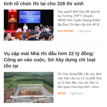
tỉnh tổ chức thi lại cho 328 thí sinh
Sau quyết định hủy kết quả thi
tại Trường THPT Chuyên,
UBND tỉnh Tuyên Quang thành
lập Ban Chỉ đạo cấp tỉnh để tổ…
HỌC ĐƯỜNG
-
7 giờ trước
Vụ sập mái Nhà thi đấu hơn 22 tỷ đồng:
Công an vào cuộc, Sở Xây dựng chỉ loạt
tồn tại
Sở Xây dựng Đắk Lắk xác định
việc báo cáo sự cố và phối hợp
xử lý ban đầu của các đơn vị
liên quan chưa kịp thời, chưa…
XÃ HỘI
-
7 giờ trước