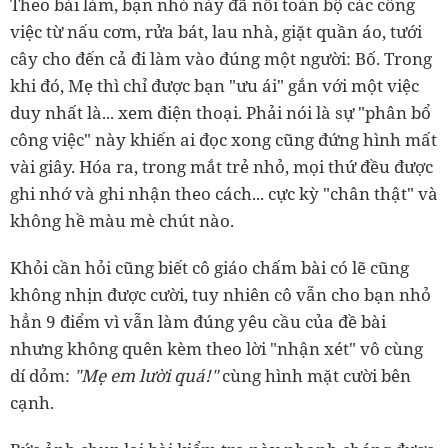
Theo bài làm, bạn nhỏ này đã nối toàn bộ các công
việc từ nấu cơm, rửa bát, lau nhà, giặt quần áo, tưới
cây cho đến cả đi làm vào đúng một người: Bố. Trong
khi đó, Mẹ thì chỉ được bạn "ưu ái" gắn với một việc
duy nhất là... xem điện thoại. Phải nói là sự "phân bổ
công việc" này khiến ai đọc xong cũng đứng hình mất
vài giây. Hóa ra, trong mắt trẻ nhỏ, mọi thứ đều được
ghi nhớ và ghi nhận theo cách... cực kỳ "chân thật" và
không hề màu mè chút nào.
Khỏi cần hỏi cũng biết cô giáo chấm bài có lẽ cũng
không nhịn được cười, tuy nhiên cô vẫn cho bạn nhỏ
hẳn 9 điểm vì vẫn làm đúng yêu cầu của đề bài
nhưng không quên kèm theo lời "nhận xét" vô cùng
dí dỏm:
"Mẹ em lười quá!"
cùng hình mặt cười bên
cạnh.