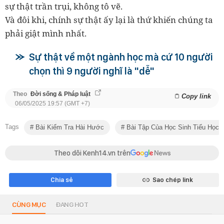
sự thật trần trụi, không tô vẽ.
Và đôi khi, chính sự thật ấy lại là thứ khiến chúng ta
phải giật mình nhất.
Sự thật về một ngành học mà cứ 10 người
chọn thì 9 người nghĩ là "dễ"
Theo
Đời sống & Pháp luật
Copy link
06/05/2025 19:57 (GMT +7)
Tags
Bài Kiểm Tra Hài Hước
Bài Tập Của Học Sinh Tiểu Học
Theo dõi Kenh14.vn trên
Chia sẻ
Sao chép link
CÙNG MỤC
ĐANG HOT