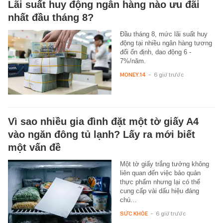
Lãi suất huy động ngân hàng nào ưu đãi
nhất đầu tháng 8?
Đầu tháng 8, mức lãi suất huy
động tại nhiều ngân hàng tương
đối ổn định, dao động 6 -
7%/năm.
MONEY.14
-
6 giờ trước
Vì sao nhiều gia đình đặt một tờ giấy A4
vào ngăn đông tủ lạnh? Lấy ra mới biết
một vấn đề
Một tờ giấy trắng tưởng không
liên quan đến việc bảo quản
thực phẩm nhưng lại có thể
cung cấp vài dấu hiệu đáng
chú…
SỨC KHỎE
-
6 giờ trước