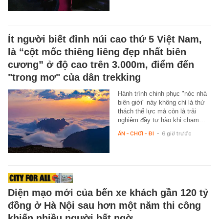
Ít người biết đỉnh núi cao thứ 5 Việt Nam,
là “cột mốc thiêng liêng đẹp nhất biên
cương” ở độ cao trên 3.000m, điểm đến
"trong mơ" của dân trekking
Hành trình chinh phục "nóc nhà
biên giới" này không chỉ là thử
thách thể lực mà còn là trải
nghiệm đầy tự hào khi chạm…
ĂN - CHƠI - ĐI
-
6 giờ trước
Diện mạo mới của bến xe khách gần 120 tỷ
đồng ở Hà Nội sau hơn một năm thi công
khiến nhiều người bất ngờ