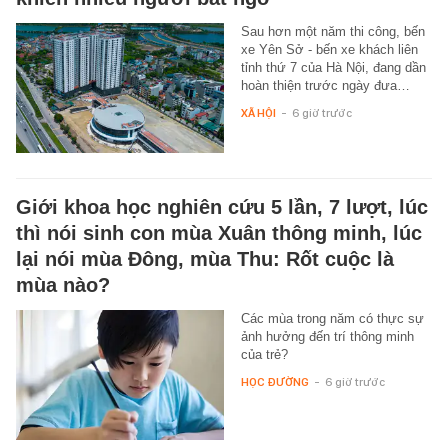
Sau hơn một năm thi công, bến
xe Yên Sở - bến xe khách liên
tỉnh thứ 7 của Hà Nội, đang dần
hoàn thiện trước ngày đưa…
XÃ HỘI
-
6 giờ trước
Giới khoa học nghiên cứu 5 lần, 7 lượt, lúc
thì nói sinh con mùa Xuân thông minh, lúc
lại nói mùa Đông, mùa Thu: Rốt cuộc là
mùa nào?
Các mùa trong năm có thực sự
ảnh hưởng đến trí thông minh
của trẻ?
HỌC ĐƯỜNG
-
6 giờ trước