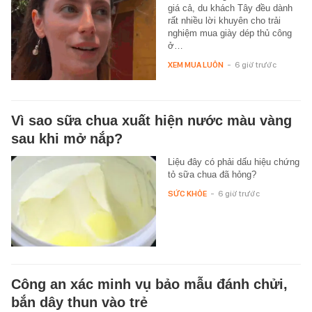
giá cả, du khách Tây đều dành
rất nhiều lời khuyên cho trải
nghiệm mua giày dép thủ công
ở…
XEM MUA LUÔN
-
6 giờ trước
Vì sao sữa chua xuất hiện nước màu vàng
sau khi mở nắp?
Liệu đây có phải dấu hiệu chứng
tỏ sữa chua đã hỏng?
SỨC KHỎE
-
6 giờ trước
Công an xác minh vụ bảo mẫu đánh chửi,
bắn dây thun vào trẻ