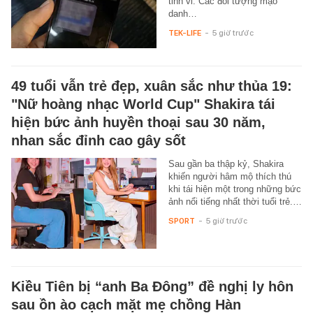
tinh vi. Các đối tượng mạo
danh…
TEK-LIFE
-
5 giờ trước
49 tuổi vẫn trẻ đẹp, xuân sắc như thủa 19:
"Nữ hoàng nhạc World Cup" Shakira tái
hiện bức ảnh huyền thoại sau 30 năm,
nhan sắc đỉnh cao gây sốt
Sau gần ba thập kỷ, Shakira
khiến người hâm mộ thích thú
khi tái hiện một trong những bức
ảnh nổi tiếng nhất thời tuổi trẻ.…
SPORT
-
5 giờ trước
Kiều Tiên bị “anh Ba Đông” đề nghị ly hôn
sau ồn ào cạch mặt mẹ chồng Hàn