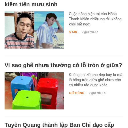
kiếm tiền mưu sinh
Cuộc sống hiện tại của Hồng
Thanh khiến nhiều người không
khỏi bất ngờ.
STAR
-
7 giờ trước
Vì sao ghế nhựa thường có lỗ tròn ở giữa?
Không chỉ để cho đẹp hay lạ mà
lỗ hổng tròn giữa ghế nhựa còn
có nhiều tác dụng khác.
ĐỜI SỐNG
-
7 giờ trước
Tuyên Quang thành lập Ban Chỉ đạo cấp