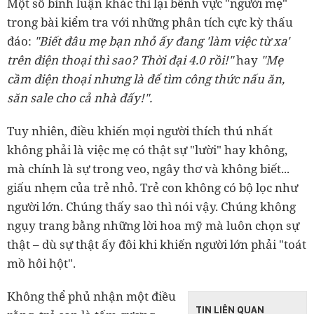
Một số bình luận khác thì lại bênh vực "người mẹ"
trong bài kiểm tra với những phân tích cực kỳ thấu
đáo:
"Biết đâu mẹ bạn nhỏ ấy đang 'làm việc từ xa'
trên điện thoại thì sao? Thời đại 4.0 rồi!"
hay
"Mẹ
cầm điện thoại nhưng là để tìm công thức nấu ăn,
săn sale cho cả nhà đấy!".
Tuy nhiên, điều khiến mọi người thích thú nhất
không phải là việc mẹ có thật sự "lười" hay không,
mà chính là sự trong veo, ngây thơ và không biết...
giấu nhẹm của trẻ nhỏ. Trẻ con không có bộ lọc như
người lớn. Chúng thấy sao thì nói vậy. Chúng không
ngụy trang bằng những lời hoa mỹ mà luôn chọn sự
thật – dù sự thật ấy đôi khi khiến người lớn phải "toát
mồ hôi hột".
Không thể phủ nhận một điều
TIN LIÊN QUAN