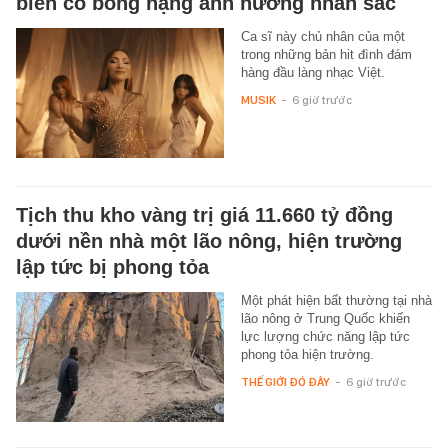
biến cố bỏng nặng ảnh hưởng nhan sắc
Ca sĩ này chủ nhân của một
trong những bản hit đình đám
hàng đầu làng nhạc Việt.
MUSIK
-
6 giờ trước
Tịch thu kho vàng trị giá 11.660 tỷ đồng
dưới nền nhà một lão nông, hiện trường
lập tức bị phong tỏa
Một phát hiện bất thường tại nhà
lão nông ở Trung Quốc khiến
lực lượng chức năng lập tức
phong tỏa hiện trường.
THẾ GIỚI ĐÓ ĐÂY
-
6 giờ trước