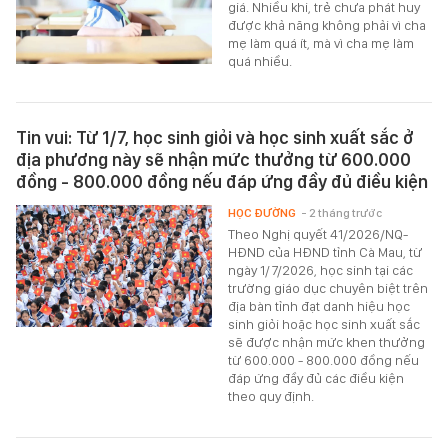
giá. Nhiều khi, trẻ chưa phát huy
được khả năng không phải vì cha
mẹ làm quá ít, mà vì cha mẹ làm
quá nhiều.
Tin vui: Từ 1/7, học sinh giỏi và học sinh xuất sắc ở
địa phương này sẽ nhận mức thưởng từ 600.000
đồng - 800.000 đồng nếu đáp ứng đầy đủ điều kiện
HỌC ĐƯỜNG
- 2 tháng trước
Theo Nghị quyết 41/2026/NQ-
HĐND của HĐND tỉnh Cà Mau, từ
ngày 1/7/2026, học sinh tại các
trường giáo dục chuyên biệt trên
địa bàn tỉnh đạt danh hiệu học
sinh giỏi hoặc học sinh xuất sắc
sẽ được nhận mức khen thưởng
từ 600.000 - 800.000 đồng nếu
đáp ứng đầy đủ các điều kiện
theo quy định.