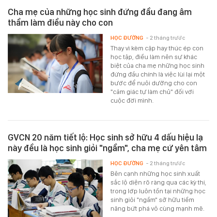
Cha mẹ của những học sinh đứng đầu đang âm
thầm làm điều này cho con
HỌC ĐƯỜNG
- 2 tháng trước
Thay vì kèm cặp hay thúc ép con
học tập, điều làm nên sự khác
biệt của cha mẹ những học sinh
đứng đầu chính là việc lùi lại một
bước để nuôi dưỡng cho con
"cảm giác tự làm chủ" đối với
cuộc đời mình.
GVCN 20 năm tiết lộ: Học sinh sở hữu 4 dấu hiệu lạ
này đều là học sinh giỏi "ngầm", cha mẹ cứ yên tâm
HỌC ĐƯỜNG
- 2 tháng trước
Bên cạnh những học sinh xuất
sắc lộ diện rõ ràng qua các kỳ thi,
trong lớp luôn tồn tại những học
sinh giỏi "ngầm" sở hữu tiềm
năng bứt phá vô cùng mạnh mẽ.