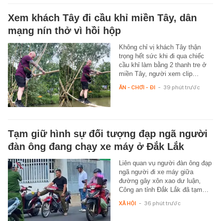
Xem khách Tây đi cầu khỉ miền Tây, dân
mạng nín thở vì hồi hộp
Không chỉ vị khách Tây thận
trọng hết sức khi đi qua chiếc
cầu khỉ làm bằng 2 thanh tre ở
miền Tây, người xem clip…
ĂN - CHƠI - ĐI
-
39 phút trước
Tạm giữ hình sự đối tượng đạp ngã người
đàn ông đang chạy xe máy ở Đắk Lắk
Liên quan vụ người đàn ông đạp
ngã người đi xe máy giữa
đường gây xôn xao dư luận,
Công an tỉnh Đắk Lắk đã tạm…
XÃ HỘI
-
36 phút trước