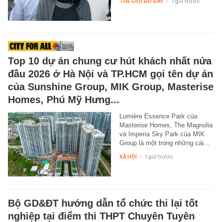
THẾ GIỚI ĐÓ ĐÂY
-
1 giờ trước
Top 10 dự án chung cư hút khách nhất nửa
đầu 2026 ở Hà Nội và TP.HCM gọi tên dự án
của Sunshine Group, MIK Group, Masterise
Homes, Phú Mỹ Hưng...
Lumière Essence Park của
Masterise Homes, The Magnolia
và Imperia Sky Park của MIK
Group là một trong những cái…
XÃ HỘI
-
1 giờ trước
Bộ GD&ĐT hướng dẫn tổ chức thi lại tốt
nghiệp tại điểm thi THPT Chuyên Tuyên