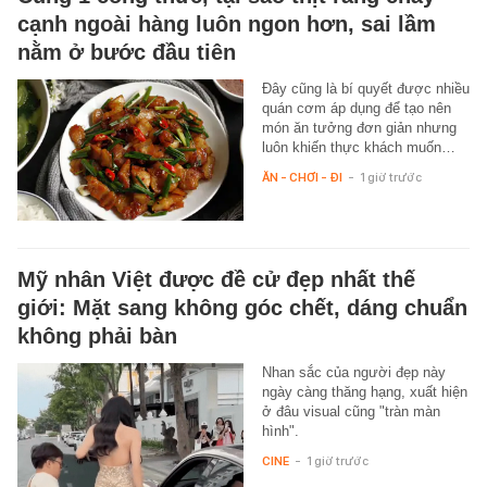
cạnh ngoài hàng luôn ngon hơn, sai lầm
nằm ở bước đầu tiên
Đây cũng là bí quyết được nhiều
quán cơm áp dụng để tạo nên
món ăn tưởng đơn giản nhưng
luôn khiến thực khách muốn…
ĂN - CHƠI - ĐI
-
1 giờ trước
Mỹ nhân Việt được đề cử đẹp nhất thế
giới: Mặt sang không góc chết, dáng chuẩn
không phải bàn
Nhan sắc của người đẹp này
ngày càng thăng hạng, xuất hiện
ở đâu visual cũng "tràn màn
hình".
CINE
-
1 giờ trước