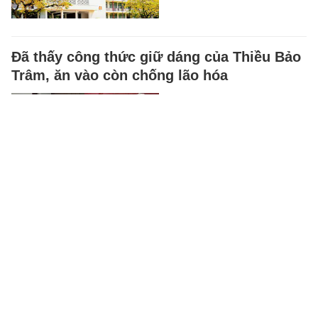
Đã thấy công thức giữ dáng của Thiều Bảo
Trâm, ăn vào còn chống lão hóa
Món ăn vặt của Thiều Bảo Trâm
vừa giúp no lâu, hạn chế tăng
cân lại bổ sung nhiều dưỡng
chất tốt cho làn da.
BEAUTY & FASHION
-
9 phút trước
CEO Nvidia: "Đây là thời điểm tốt nhất lịch
sử để khởi nghiệp", nhiều người thất bại
chỉ vì mắc kẹt ở 1 ĐIỀU ai cũng hiểu nhưng
ít khi vượt qua được
CEO Nvidia tin rằng rào cản lớn
nhất của người khởi nghiệp