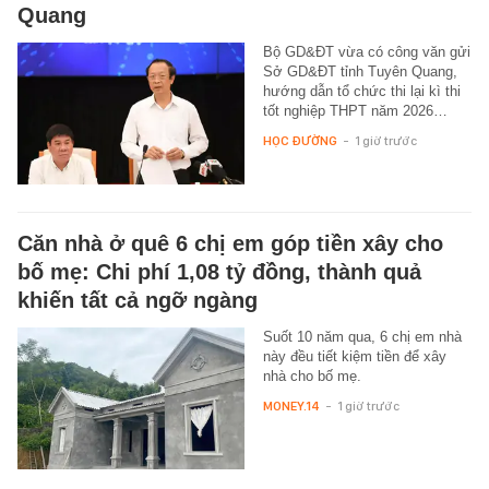
Quang
Bộ GD&ĐT vừa có công văn gửi
Sở GD&ĐT tỉnh Tuyên Quang,
hướng dẫn tổ chức thi lại kì thi
tốt nghiệp THPT năm 2026…
HỌC ĐƯỜNG
-
1 giờ trước
Căn nhà ở quê 6 chị em góp tiền xây cho
bố mẹ: Chi phí 1,08 tỷ đồng, thành quả
khiến tất cả ngỡ ngàng
Suốt 10 năm qua, 6 chị em nhà
này đều tiết kiệm tiền để xây
nhà cho bố mẹ.
MONEY.14
-
1 giờ trước