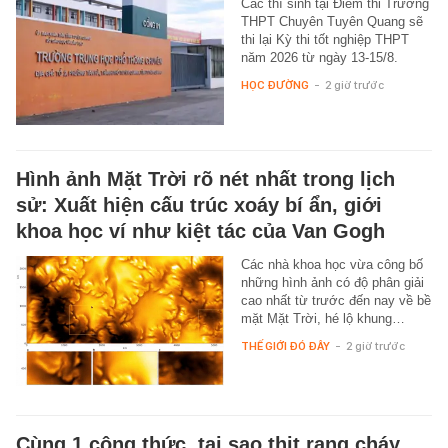
Các thí sinh tại Điểm thi Trường
THPT Chuyên Tuyên Quang sẽ
thi lại Kỳ thi tốt nghiệp THPT
năm 2026 từ ngày 13-15/8.
HỌC ĐƯỜNG
-
2 giờ trước
Hình ảnh Mặt Trời rõ nét nhất trong lịch
sử: Xuất hiện cấu trúc xoáy bí ẩn, giới
khoa học ví như kiệt tác của Van Gogh
Các nhà khoa học vừa công bố
những hình ảnh có độ phân giải
cao nhất từ trước đến nay về bề
mặt Mặt Trời, hé lộ khung…
THẾ GIỚI ĐÓ ĐÂY
-
2 giờ trước
Cùng 1 công thức, tại sao thịt rang cháy