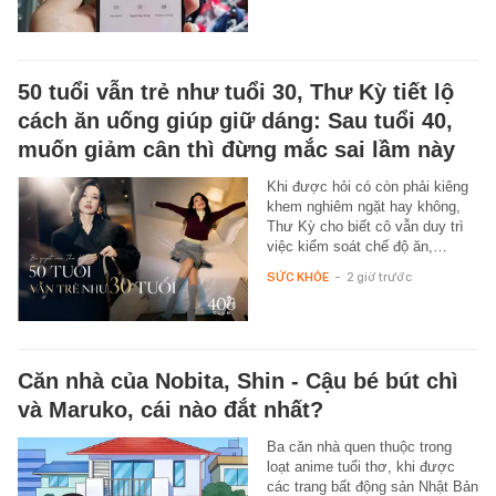
50 tuổi vẫn trẻ như tuổi 30, Thư Kỳ tiết lộ
cách ăn uống giúp giữ dáng: Sau tuổi 40,
muốn giảm cân thì đừng mắc sai lầm này
Khi được hỏi có còn phải kiêng
khem nghiêm ngặt hay không,
Thư Kỳ cho biết cô vẫn duy trì
việc kiểm soát chế độ ăn,…
SỨC KHỎE
-
2 giờ trước
Căn nhà của Nobita, Shin - Cậu bé bút chì
và Maruko, cái nào đắt nhất?
Ba căn nhà quen thuộc trong
loạt anime tuổi thơ, khi được
các trang bất động sản Nhật Bản