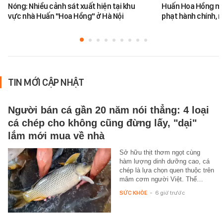
Nóng: Nhiều cảnh sát xuất hiện tại khu
Huấn Hoa Hồng mộ
vực nhà Huấn "Hoa Hồng" ở Hà Nội
phạt hành chính, m
TIN MỚI CẬP NHẬT
Người bán cá gần 20 năm nói thẳng: 4 loại
cá chép cho không cũng đừng lấy, "dại"
lắm mới mua về nhà
Sở hữu thịt thơm ngọt cùng
hàm lượng dinh dưỡng cao, cá
chép là lựa chọn quen thuộc trên
mâm cơm người Việt. Thế…
SỨC KHỎE
-
6 giờ trước