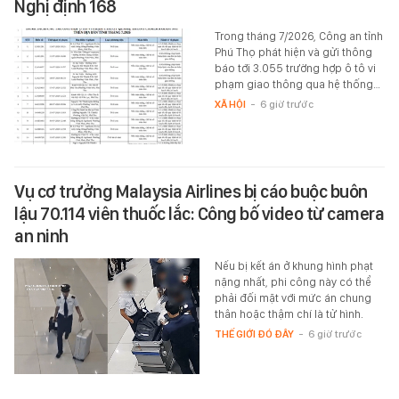
Nghị định 168
Trong tháng 7/2026, Công an tỉnh
Phú Thọ phát hiện và gửi thông
báo tới 3.055 trường hợp ô tô vi
phạm giao thông qua hệ thống…
XÃ HỘI
-
6 giờ trước
Vụ cơ trưởng Malaysia Airlines bị cáo buộc buôn
lậu 70.114 viên thuốc lắc: Công bố video từ camera
an ninh
Nếu bị kết án ở khung hình phạt
nặng nhất, phi công này có thể
phải đối mặt với mức án chung
thân hoặc thậm chí là tử hình.
THẾ GIỚI ĐÓ ĐÂY
-
6 giờ trước