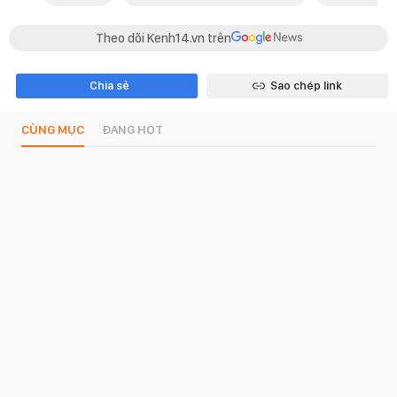
Theo dõi Kenh14.vn trên
Chia sẻ
Sao chép link
CÙNG MỤC
ĐANG HOT