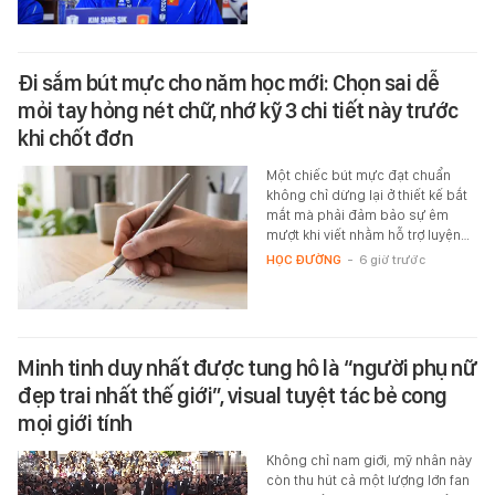
Đi sắm bút mực cho năm học mới: Chọn sai dễ
mỏi tay hỏng nét chữ, nhớ kỹ 3 chi tiết này trước
khi chốt đơn
Một chiếc bút mực đạt chuẩn
không chỉ dừng lại ở thiết kế bắt
mắt mà phải đảm bảo sự êm
mượt khi viết nhằm hỗ trợ luyện…
HỌC ĐƯỜNG
-
6 giờ trước
Minh tinh duy nhất được tung hô là “người phụ nữ
đẹp trai nhất thế giới”, visual tuyệt tác bẻ cong
mọi giới tính
Không chỉ nam giới, mỹ nhân này
còn thu hút cả một lượng lớn fan