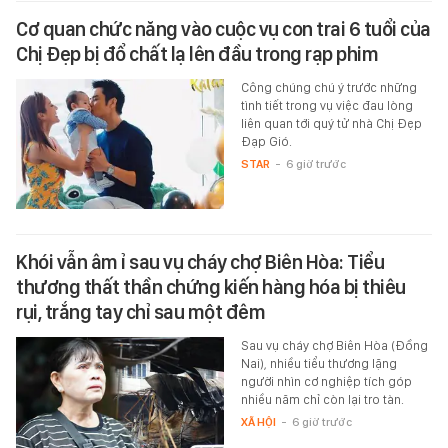
Cơ quan chức năng vào cuộc vụ con trai 6 tuổi của
Chị Đẹp bị đổ chất lạ lên đầu trong rạp phim
Công chúng chú ý trước những
tình tiết trong vụ việc đau lòng
liên quan tới quý tử nhà Chị Đẹp
Đạp Gió.
STAR
-
6 giờ trước
Khói vẫn âm ỉ sau vụ cháy chợ Biên Hòa: Tiểu
thương thất thần chứng kiến hàng hóa bị thiêu
rụi, trắng tay chỉ sau một đêm
Sau vụ cháy chợ Biên Hòa (Đồng
Nai), nhiều tiểu thương lặng
người nhìn cơ nghiệp tích góp
nhiều năm chỉ còn lại tro tàn.
XÃ HỘI
-
6 giờ trước