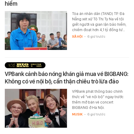
hiểm
Tòa án nhân dân (TAND) TP. Đà
Nẵng xét xử Tô Thị Ty Na về tội
giết người và gian lận bảo hiểm,
chiếm đoạt hơn 4,1 tỷ đồng từ…
XÃ HỘI
-
6 giờ trước
VPBank cảnh báo nóng khán giả mua vé BIGBANG:
Không có vé nội bộ, cẩn thận chiêu trò lừa đảo
VPBank phát thông báo chính
thức về "vé nội bộ" ngay trước
thềm mở bán vé concert
BIGBANG ở Hà Nội.
MUSIK
-
6 giờ trước