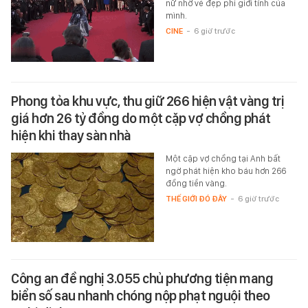
nữ nhờ vẻ đẹp phi giới tính của
mình.
CINE
-
6 giờ trước
Phong tỏa khu vực, thu giữ 266 hiện vật vàng trị
giá hơn 26 tỷ đồng do một cặp vợ chồng phát
hiện khi thay sàn nhà
Một cặp vợ chồng tại Anh bất
ngờ phát hiện kho báu hơn 266
đồng tiền vàng.
THẾ GIỚI ĐÓ ĐÂY
-
6 giờ trước
Công an đề nghị 3.055 chủ phương tiện mang
biển số sau nhanh chóng nộp phạt nguội theo