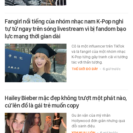
Fangirl nổi tiếng của nhóm nhạc nam K-Pop nghi
tự tử ngay trên sóng livestream vì bị fandom bạo
lực mạng thời gian dài
Cô là một influencer trên TikTok
và là fangirl của một nhóm nhạc
K-Pop từng gây tranh cãi vì tương
tác với thần tượng.
THẾ GIỚI ĐÓ ĐÂY
-
6 giờ trước
Hailey Bieber mặc đẹp không trượt một phát nào,
cứ lên đồ là gái trẻ muốn copy
Gu ăn vận của mỹ nhân
Hollywood đơn giản nhưng quá
đỗi sành điệu.
XEM MUA LUÔN
-
6 giờ trước