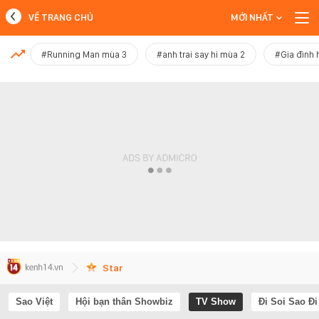
VỀ TRANG CHỦ
MỚI NHẤT
MỚI NHẤT
#Running Man mùa 3
#anh trai say hi mùa 2
#Gia đình 
Xem thêm
Star
Sao Việt
Hội bạn thân Showbiz
TV Show
Đi Soi Sao Đi