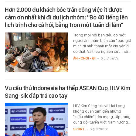
Hơn 2.000 du khách bóc trần công việc ít được
cảm ơn nhất khi đi du lịch nhóm: "Bỏ 40 tiếng lên
lịch trình cho cả hội, bằng trọn một tuần đi làm"
Trong mọi hội bạn đều có một
người âm thầm biến câu "bao giờ
mình đi nhỉ" thành một chuyến đi
có thật. Và theo nghiên cứu mới…
ĂN - CHƠI - ĐI
-
6 giờ trước
Vụ cầu thủ Indonesia hạ thấp ASEAN Cup, HLV Kim
Sang-sik đáp trả cao tay
HLV Kim Sang-sik và Hai Long
không quan tâm đến những
"khẩu chiến" trên mạng, tập trung
cùng đội tuyển Việt Nam hướng…
SPORT
-
6 giờ trước