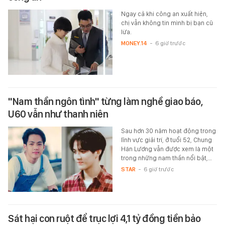
Ngay cả khi công an xuất hiện,
chị vẫn không tin mình bị bạn cũ
lừa.
MONEY.14
-
6 giờ trước
"Nam thần ngôn tình" từng làm nghề giao báo,
U60 vẫn như thanh niên
Sau hơn 30 năm hoạt động trong
lĩnh vực giải trí, ở tuổi 52, Chung
Hán Lương vẫn được xem là một
trong những nam thần nổi bật,…
STAR
-
6 giờ trước
Sát hại con ruột để trục lợi 4,1 tỷ đồng tiền bảo