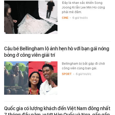
Đây là nhan sắc khiến Song
Joong Ki lẫn Lee Min Ho cũng
phải mê đắm.
CINE
-
6 giờ trước
Cậu bé Bellingham lộ ảnh hẹn hò với bạn gái nóng
bỏng ở công viên giải trí
Bellingham bị bắt gặp đi chơi
công viên cùng bạn gái.
SPORT
-
6 giờ trước
Quốc gia có lượng khách đến Việt Nam đông nhất
7 tháng đầu năm, vượt Hàn Quốc và Nga, gấp gần