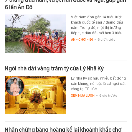
6 lần Ấn Độ
Việt Nam đón gần 14 triệu lượt
khách quốc tế sau 7 tháng đầu
năm. Trong đó, một thị trường
tiếp tục dẫn đầu với hơn 3 triệu…
ĂN - CHƠI - ĐI
-
6 giờ trước
Ngôi nhà dát vàng trăm tỷ của Lý Nhã Kỳ
Lý Nhã Kỳ sở hữu nhiều bất động
sản khủng, nổi bật là cơ ngơi dát
vàng tại TP.HCM.
XEM MUA LUÔN
-
6 giờ trước
Nhân chứng bàng hoàng kể lại khoảnh khắc chợ