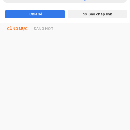
Chia sẻ
Sao chép link
CÙNG MỤC
ĐANG HOT