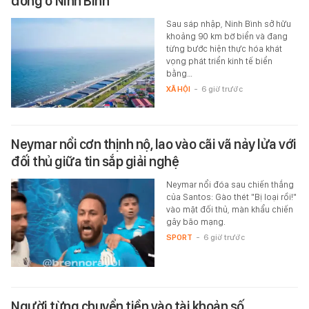
đồng ở Ninh Bình
Sau sáp nhập, Ninh Bình sở hữu
khoảng 90 km bờ biển và đang
từng bước hiện thực hóa khát
vọng phát triển kinh tế biển
bằng…
XÃ HỘI
-
6 giờ trước
Neymar nổi cơn thịnh nộ, lao vào cãi vã nảy lửa với
đối thủ giữa tin sắp giải nghệ
Neymar nổi đóa sau chiến thắng
của Santos: Gào thét "Bị loại rồi!"
vào mặt đối thủ, màn khẩu chiến
gây bão mạng.
SPORT
-
6 giờ trước
Người từng chuyển tiền vào tài khoản số