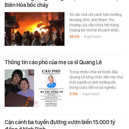
Biên Hòa bốc cháy
Từ căn nhà chỉ cách hiện trường
khoảng 10m, anh Phạm Thu
Hoàng Lộc vẫn chưa hết bàng
hoàng khi nhớ lại khoảnh khắc…
XÃ HỘI
-
6 giờ trước
Thông tin cáo phó của mẹ ca sĩ Quang Lê
Trong nhiều chia sẻ trước đây,
Quang Lê từng nhắc đến mẹ như
một người có ảnh hưởng lớn
trong cuộc đời và sự nghiệp.
STAR
-
6 giờ trước
Cận cảnh ba tuyến đường vươn biển 15.000 tỷ