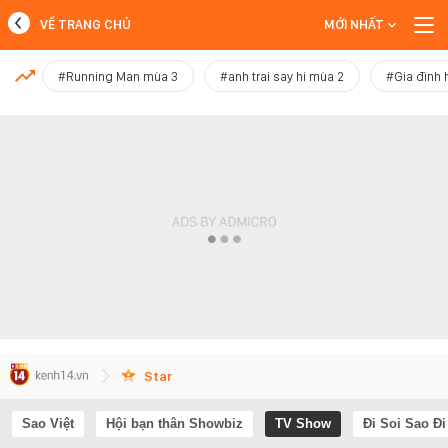
VỀ TRANG CHỦ
MỚI NHẤT
MỚI NHẤT
#Running Man mùa 3
#anh trai say hi mùa 2
#Gia đình 
Xem thêm
Star
Sao Việt
Hội bạn thân Showbiz
TV Show
Đi Soi Sao Đi