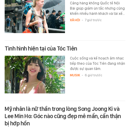
Cảng hàng không Quốc tế Nội
Bài giúp giảm ùn tắc nhưng cũng
khiến nhiều hành khách và tài xế…
XÃ HỘI
-
7 giờ trước
Tình hình hiện tại của Tóc Tiên
Cuộc sống và kế hoạch âm nhạc
tiếp theo của Tóc Tiên đang nhận
được sự quan tâm.
MUSIK
-
6 giờ trước
Mỹ nhân là nữ thần trong lòng Song Joong Ki và
Lee Min Ho: Góc nào cũng đẹp mê mẩn, cẩn thận
bị hớp hồn