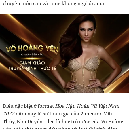
chuyên môn cao và cũng không ngại drama.
Điều đặc biệt ở format
Hoa Hậu Hoàn Vũ Việt Nam
2022
năm nay là sự tham gia của 2 mentor Mâu
Thủy, Kim Duyên - đều là học trò cưng của Võ Hoàng