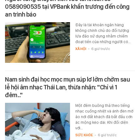
0589090535 tại VPBank khẩn trương đến công
an trình báo
Đây là tài khoản ngân hàng
không chính chủ do đối tượng
lừa đảo sử dụng nhằm chiếm
đoạt tiền của những người có…
XÃ HỘI
-
6 giờ trước
Nam sinh đại học mọc mụn súp lơ lởm chởm sau
lễ hội âm nhạc Thái Lan, thừa nhận: "Chỉ vì 1
đêm..."
Một đêm buông thả theo tiếng
nhạc cuồng nhiệt và ánh đèn mờ
ảo nơi đất khách đã bắt đầu cơn
ác mộng kéo dài. Khi đối diện
với…
SỨC KHỎE
-
6 giờ trước