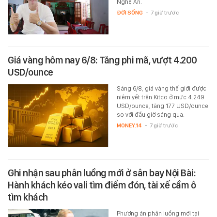
Nghệ An.
ĐỜI SỐNG
-
7 giờ trước
Giá vàng hôm nay 6/8: Tăng phi mã, vượt 4.200
USD/ounce
Sáng 6/8, giá vàng thế giới được
niêm yết trên Kitco ở mức 4.249
USD/ounce, tăng 177 USD/ounce
so với đầu giờ sáng qua.
MONEY.14
-
7 giờ trước
Ghi nhận sau phân luồng mới ở sân bay Nội Bài:
Hành khách kéo vali tìm điểm đón, tài xế cầm ô
tìm khách
Phương án phân luồng mới tại