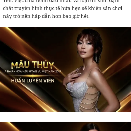
Yến. Việc chia team đấu nhau và loại thí sinh đậm
chất truyền hình thực tế hứa hẹn sẽ khiến sân chơi
này trở nên hấp dẫn hơn bao giờ hết.