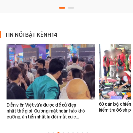
TIN NỔI BẬT KÊNH14
60 cán bộ, chiến 
Diễn viên Việt vừa được đề cử đẹp
kiểm tra 86 shipp
nhất thế giới: Gương mặt hoàn hảo khó
cưỡng, ăn tiền nhất là đôi mắt cực…