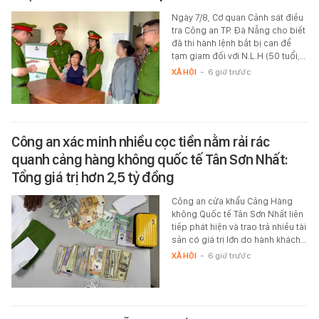
Ngày 7/8, Cơ quan Cảnh sát điều
tra Công an TP. Đà Nẵng cho biết
đã thi hành lệnh bắt bị can để
tạm giam đối với N.L.H (50 tuổi,…
XÃ HỘI
-
6 giờ trước
Công an xác minh nhiều cọc tiền nằm rải rác
quanh cảng hàng không quốc tế Tân Sơn Nhất:
Tổng giá trị hơn 2,5 tỷ đồng
Công an cửa khẩu Cảng Hàng
không Quốc tế Tân Sơn Nhất liên
tiếp phát hiện và trao trả nhiều tài
sản có giá trị lớn do hành khách…
XÃ HỘI
-
6 giờ trước