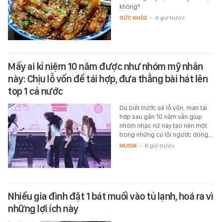
không?
SỨC KHỎE
-
6 giờ trước
Mấy ai kỉ niệm 10 năm được như nhóm mỹ nhân
này: Chịu lỗ vốn để tái hợp, đưa thẳng bài hát lên
top 1 cả nước
Dù biết trước sẽ lỗ vốn, màn tái
hợp sau gần 10 năm vẫn giúp
nhóm nhạc nữ này tạo nên một
trong những cú lội ngược dòng…
MUSIK
-
6 giờ trước
Nhiều gia đình đặt 1 bát muối vào tủ lạnh, hoá ra vì
những lợi ích này