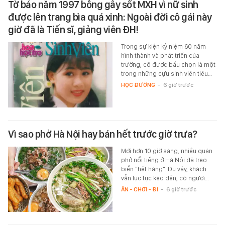
Tờ báo năm 1997 bỗng gây sốt MXH vì nữ sinh
được lên trang bìa quá xinh: Ngoài đời cô gái này
giờ đã là Tiến sĩ, giảng viên ĐH!
Trong sự kiện kỷ niệm 60 năm
hình thành và phát triển của
trường, cô được bầu chọn là một
trong những cựu sinh viên tiêu…
HỌC ĐƯỜNG
-
6 giờ trước
Vì sao phở Hà Nội hay bán hết trước giờ trưa?
Mới hơn 10 giờ sáng, nhiều quán
phở nổi tiếng ở Hà Nội đã treo
biển "hết hàng". Dù vậy, khách
vẫn lục tục kéo đến, có người…
ĂN - CHƠI - ĐI
-
6 giờ trước