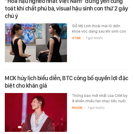
"Hoa hậu nghèo nhất Việt Nam" đứng yên cũng
toát khí chất phú bà, visual hậu sinh con thứ 2 gây
chú ý
Đỗ Mỹ Linh thoải mái lộ diện
khoe vóc dáng sau khi sinh con.
STAR
-
7 giờ trước
MCK hủy lịch biểu diễn, BTC công bố quyền lợi đặc
biệt cho khán giả
Thông báo mới nhất của CAM by
8 khiến nhiều fan nhạc tiếc nuối.
MUSIK
-
7 giờ trước