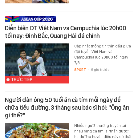
Diễn biến ĐT Việt Nam vs Campuchia lúc 20h00
tối nay: Đình Bắc, Quang Hải đá chính
Cập nhật thông tin trận đấu giữa
đội tuyển Việt Nam và
Campuchia lúc 20h00 tối ngày
7/8.
SPORT
-
6 giờ trước
TRỰC TIẾP
Người đàn ông 50 tuổi ăn cà tím mỗi ngày để
chữa tiểu đường, 3 tháng sau bác sĩ hỏi: "Ông ăn
gì thế?"
Nhiều người thường truyền tai
nhau rằng cà tím là "thần dược"
hạ đường huyết, điều này có thật