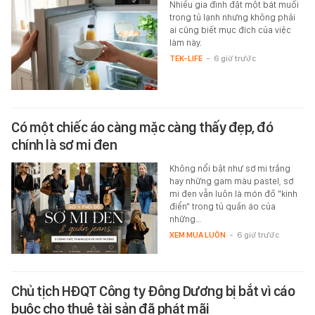
Nhiều gia đình đặt một bát muối
trong tủ lạnh nhưng không phải
ai cũng biết mục đích của việc
làm này.
TEK-LIFE
-
6 giờ trước
Có một chiếc áo càng mặc càng thấy đẹp, đó
chính là sơ mi đen
Không nổi bật như sơ mi trắng
hay những gam màu pastel, sơ
mi đen vẫn luôn là món đồ "kinh
điển" trong tủ quần áo của
những…
XEM MUA LUÔN
-
6 giờ trước
Chủ tịch HĐQT Công ty Đông Dương bị bắt vì cáo
buộc cho thuê tài sản đã phát mãi