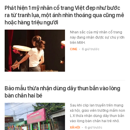
Phát hiện 1 mỹ nhân cổ trang Việt đẹp như bước
ra từ tranh lụa, một ánh nhìn thoáng qua cũng mê
hoặc hàng triệu người
Nhan sắc của mỹ nhân cổ trang
này đang nhận được sự chú ý lớn
trên MXH.
CINE
-
6 giờ trước
Bảo mẫu thừa nhận dùng dây thun bắn vào lòng
bàn chân hai bé
Sau khi clip lan truyền trên mạng
xã hội, giáo viên trường mầm non
L.X thừa nhận dùng dây thun bắn
vào lòng bàn chân hai trẻ nhỏ.
XÃ HỘI
-
6 giờ trước