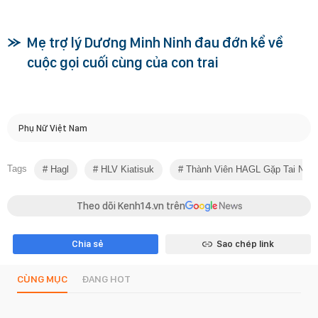
Mẹ trợ lý Dương Minh Ninh đau đớn kể về
cuộc gọi cuối cùng của con trai
Phụ Nữ Việt Nam
Tags
Hagl
HLV Kiatisuk
Thành Viên HAGL Gặp Tai Nạn
Theo dõi Kenh14.vn trên
Chia sẻ
Sao chép link
CÙNG MỤC
ĐANG HOT