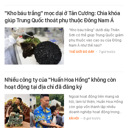
"Kho báu trắng" mọc dại ở Tân Cương: Chìa khóa
giúp Trung Quốc thoát phụ thuộc Đông Nam Á
"Kho báu trắng" dưới dãy Thiên
Sơn có thể giúp Trung Quốc giảm
phụ thuộc vào cao su của Đông
Nam Á như thế nào?
THẾ GIỚI ĐÓ ĐÂY
-
7 giờ trước
Nhiều công ty của "Huấn Hoa Hồng" không còn
hoạt động tại địa chỉ đã đăng ký
Ngoài hoạt động trên mạng xã
hội, làm từ thiện, Huấn Hoa Hồng
còn góp vốn thành lập nhiều
doanh nghiệp hoạt động trong…
XÃ HỘI
-
6 giờ trước