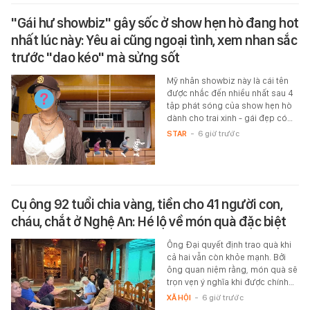
"Gái hư showbiz" gây sốc ở show hẹn hò đang hot
nhất lúc này: Yêu ai cũng ngoại tình, xem nhan sắc
trước "dao kéo" mà sửng sốt
Mỹ nhân showbiz này là cái tên
được nhắc đến nhiều nhất sau 4
tập phát sóng của show hẹn hò
dành cho trai xinh - gái đẹp có…
STAR
-
6 giờ trước
Cụ ông 92 tuổi chia vàng, tiền cho 41 người con,
cháu, chắt ở Nghệ An: Hé lộ về món quà đặc biệt
Ông Đại quyết định trao quà khi
cả hai vẫn còn khỏe mạnh. Bởi
ông quan niệm rằng, món quà sẽ
trọn vẹn ý nghĩa khi được chính…
XÃ HỘI
-
6 giờ trước