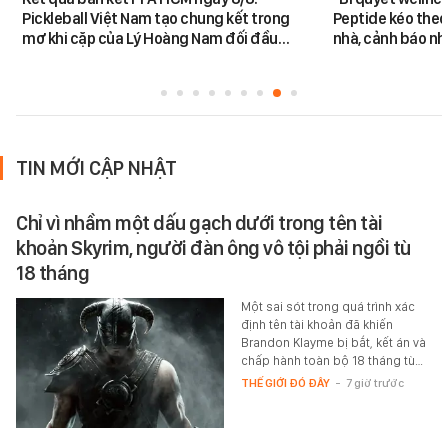
Pickleball Việt Nam tạo chung kết trong
Peptide kéo theo 
mơ khi cặp của Lý Hoàng Nam đối đầu…
nhà, cảnh báo nhi
TIN MỚI CẬP NHẬT
Chỉ vì nhầm một dấu gạch dưới trong tên tài
khoản Skyrim, người đàn ông vô tội phải ngồi tù
18 tháng
Một sai sót trong quá trình xác
định tên tài khoản đã khiến
Brandon Klayme bị bắt, kết án và
chấp hành toàn bộ 18 tháng tù…
THẾ GIỚI ĐÓ ĐÂY
-
7 giờ trước