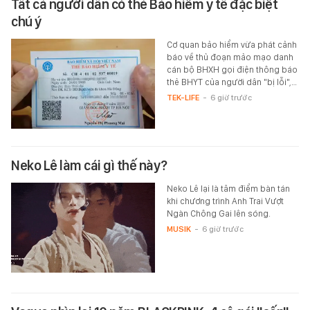
Tất cả người dân có thẻ Bảo hiểm y tế đặc biệt
chú ý
Cơ quan bảo hiểm vừa phát cảnh
báo về thủ đoạn mảo mạo danh
cán bộ BHXH gọi điện thông báo
thẻ BHYT của người dân "bị lỗi",…
TEK-LIFE
-
6 giờ trước
Neko Lê làm cái gì thế này?
Neko Lê lại là tâm điểm bàn tán
khi chương trình Anh Trai Vượt
Ngàn Chông Gai lên sóng.
MUSIK
-
6 giờ trước