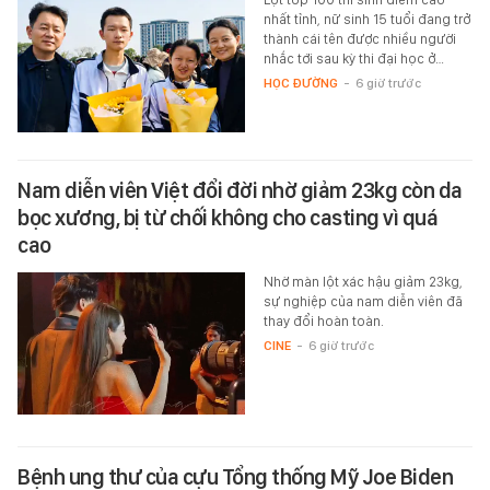
nhất tỉnh, nữ sinh 15 tuổi đang trở
thành cái tên được nhiều người
nhắc tới sau kỳ thi đại học ở…
HỌC ĐƯỜNG
-
6 giờ trước
Nam diễn viên Việt đổi đời nhờ giảm 23kg còn da
bọc xương, bị từ chối không cho casting vì quá
cao
Nhờ màn lột xác hậu giảm 23kg,
sự nghiệp của nam diễn viên đã
thay đổi hoàn toàn.
CINE
-
6 giờ trước
Bệnh ung thư của cựu Tổng thống Mỹ Joe Biden