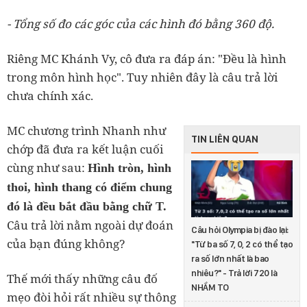
- Tổng số đo các góc của các hình đó bằng 360 độ.
Riêng MC Khánh Vy, cô đưa ra đáp án: "Đều là hình
trong môn hình học". Tuy nhiên đây là câu trả lời
chưa chính xác.
MC chương trình Nhanh như
TIN LIÊN QUAN
chớp đã đưa ra kết luận cuối
cùng như sau:
Hình tròn, hình
thoi, hình thang có điểm chung
đó là đều bắt đầu bằng chữ T.
Câu trả lời nằm ngoài dự đoán
Câu hỏi Olympia bị đào lại:
của bạn đúng không?
"Từ ba số 7, 0, 2 có thể tạo
ra số lớn nhất là bao
nhiêu?" - Trả lời 720 là
Thế mới thấy những câu đố
NHẦM TO
mẹo đòi hỏi rất nhiều sự thông