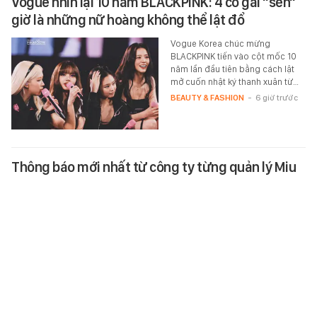
Vogue nhìn lại 10 năm BLACKPINK: 4 cô gái "sến"
giờ là những nữ hoàng không thể lật đổ
Vogue Korea chúc mừng
BLACKPINK tiến vào cột mốc 10
năm lần đầu tiên bằng cách lật
mở cuốn nhật ký thanh xuân từ…
BEAUTY & FASHION
-
6 giờ trước
Thông báo mới nhất từ công ty từng quản lý Miu
Lê
Phía đại diện công ty quản lý cũ
của Miu Lê vừa có chia sẻ gây
chú ý.
STAR
-
6 giờ trước