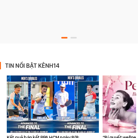
TIN NỔI BẬT KÊNH14
Kết quả bán kết PPA HCM ngày 8/8:
“Bí quyết wellne