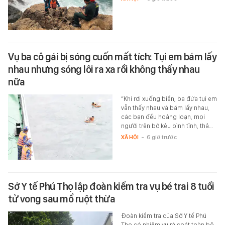
Vụ ba cô gái bị sóng cuốn mất tích: Tụi em bám lấy
nhau nhưng sóng lôi ra xa rồi không thấy nhau
nữa
“Khi rơi xuống biển, ba đứa tụi em
vẫn thấy nhau và bám lấy nhau,
các bạn đều hoảng loạn, mọi
người trên bờ kêu bình tĩnh, thả…
XÃ HỘI
-
6 giờ trước
Sở Y tế Phú Thọ lập đoàn kiểm tra vụ bé trai 8 tuổi
tử vong sau mổ ruột thừa
Đoàn kiểm tra của Sở Y tế Phú
Thọ có nhiệm vụ rà soát toàn bộ