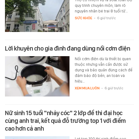
quy trình chuyên môn, làm rõ
nguyên nhân bé trai 8 tuổi tử…
SỨC KHỎE
-
6 giờ trước
Lời khuyên cho gia đình đang dùng nồi cơm điện
Nồi cơm điện dù là thiết bị quen
thuộc nhưng vẫn cần được sử
dụng và bảo quản đúng cách để
đảm bảo độ bền, an toàn và
hiệu…
XEM MUA LUÔN
-
6 giờ trước
Nữ sinh 15 tuổi "nhảy cóc" 2 lớp để thi đại học
cùng anh trai, kết quả đỗ trường top 1 với điểm
cao hơn cả anh
Lọt top 100 thí sinh điểm cao