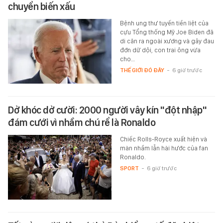
chuyển biến xấu
Bệnh ung thư tuyến tiền liệt của
cựu Tổng thống Mỹ Joe Biden đã
di căn ra ngoài xương và gây đau
đớn dữ dội, con trai ông vừa
cho…
THẾ GIỚI ĐÓ ĐÂY
-
6 giờ trước
Dở khóc dở cười: 2000 người vây kín "đột nhập"
đám cưới vì nhầm chú rể là Ronaldo
Chiếc Rolls-Royce xuất hiện và
màn nhầm lẫn hài hước của fan
Ronaldo.
SPORT
-
6 giờ trước