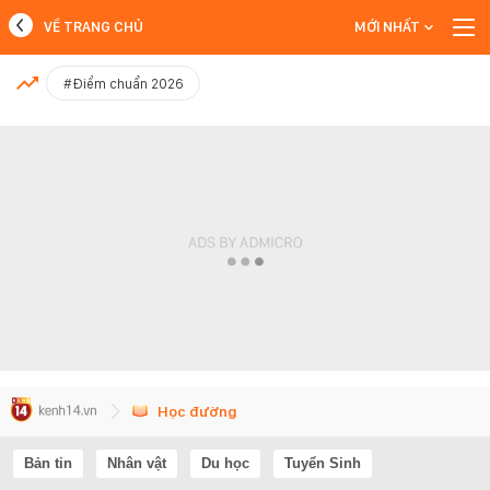
VỀ TRANG CHỦ
MỚI NHẤT
MỚI NHẤT
#Điểm chuẩn 2026
Xem thêm
Học đường
Bản tin
Nhân vật
Du học
Tuyển Sinh