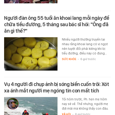
Người đàn ông 55 tuổi ăn khoai lang mỗi ngày để
chữa tiểu đường, 5 tháng sau bác sĩ hỏi: "Ông đã
ăn gì thế?"
Nhiều người thường truyền tai
nhau rằng khoai lang có vị ngọt
nên tuyệt đối phải kiêng khi bị
tiểu đường, điều này có đúng…
SỨC KHỎE
-
6 giờ trước
Vụ 4 người đi chụp ảnh bị sóng biển cuốn trôi: Xót
xa ánh mắt người mẹ ngóng tin con mất tích
Tối hôm trước, Ph. hẹn mẹ hôm
nay sẽ về. Thế nhưng, người mẹ
đợi mãi mà không thấy con đâu.
XÃ HỘI
-
6 giờ trước