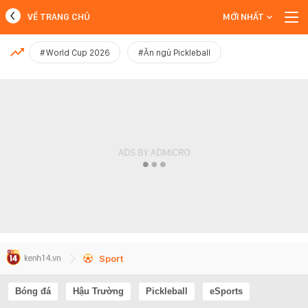
VỀ TRANG CHỦ
MỚI NHẤT
MỚI NHẤT
#World Cup 2026
#Ăn ngủ Pickleball
Xem thêm
Sport
Bóng đá
Hậu Trường
Pickleball
eSports