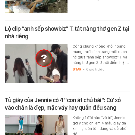
Lộ clip “anh sếp showbiz” T. tát nàng thơ gen Z tại
nhà riêng
Công chúng không khỏi hoang
mang trước tình trạng mối quan
hệ giữa “anh sếp showbiz” T. và
nàng thơ gen Z ở thời điểm hiện…
STAR
-
6 giờ trước
Tủ giày của Jennie có 4 "con át chủ bài": Cứ xỏ
vào chân là đẹp, mặc váy hay quần đều sang
Không 1 đôi nào "vô tri", Jennie
gợi ý cho chị em 4 mẫu giày đã
xinh lại còn tôn dáng và dễ phối
đồ.