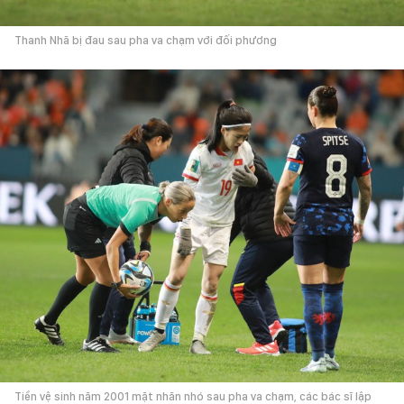
Thanh Nhã bị đau sau pha va chạm với đối phương
Tiền vệ sinh năm 2001 mặt nhăn nhó sau pha va chạm, các bác sĩ lập