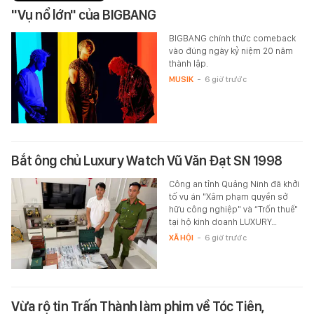
"Vụ nổ lớn" của BIGBANG
BIGBANG chính thức comeback
vào đúng ngày kỷ niệm 20 năm
thành lập.
MUSIK
-
6 giờ trước
Bắt ông chủ Luxury Watch Vũ Văn Đạt SN 1998
Công an tỉnh Quảng Ninh đã khởi
tố vụ án "Xâm phạm quyền sở
hữu công nghiệp" và “Trốn thuế"
tại hộ kinh doanh LUXURY…
XÃ HỘI
-
6 giờ trước
Vừa rộ tin Trấn Thành làm phim về Tóc Tiên,