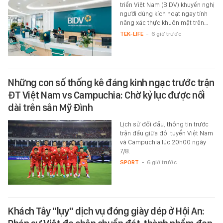
triển Việt Nam (BIDV) khuyến nghị
người dùng kích hoạt ngay tính
năng xác thực khuôn mặt trên…
TEK-LIFE
-
6 giờ trước
Những con số thống kê đáng kinh ngạc trước trận
ĐT Việt Nam vs Campuchia: Chờ kỷ lục được nối
dài trên sân Mỹ Đình
Lịch sử đối đầu, thông tin trước
trận đấu giữa đội tuyển Việt Nam
và Campuchia lúc 20h00 ngày
7/8.
SPORT
-
6 giờ trước
Khách Tây "lụy" dịch vụ đóng giày dép ở Hội An: