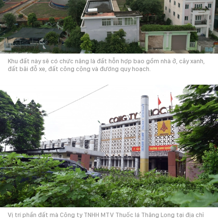
Khu đất này sẽ có chức năng là đất hỗn hợp bao gồm nhà ở, cây xanh,
đất bãi đỗ xe, đất công cộng và đường quy hoạch.
Vị trí phần đất mà Công ty TNHH MTV Thuốc lá Thăng Long tại địa chỉ