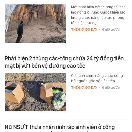
Một phát hiện bất thường tại nhà
lão nông ở Trung Quốc khiến lực
lượng chức năng lập tức phong
tỏa hiện trường.
THẾ GIỚI ĐÓ ĐÂY
-
6 giờ trước
Phát hiện 2 thùng các-tông chứa 24 tỷ đồng tiền
mặt bị vứt bên vệ đường cao tốc
Cơ quan chức năng chưa công
bố nguồn gốc số tiền trên.
THẾ GIỚI ĐÓ ĐÂY
-
6 giờ trước
Nữ NSƯT thừa nhận rình rập sinh viên ở cổng