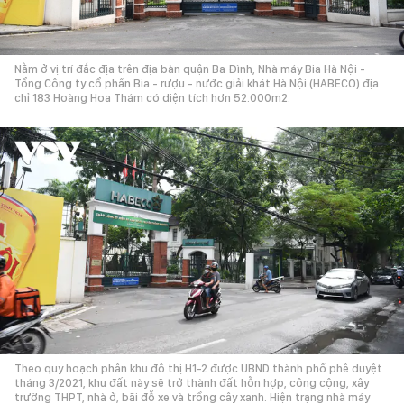
Nằm ở vị trí đắc địa trên địa bàn quận Ba Đình, Nhà máy Bia Hà Nội -
Tổng Công ty cổ phần Bia - rượu - nước giải khát Hà Nội (HABECO) địa
chỉ 183 Hoàng Hoa Thám có diện tích hơn 52.000m2.
Theo quy hoạch phân khu đô thị H1-2 được UBND thành phố phê duyệt
tháng 3/2021, khu đất này sẽ trở thành đất hỗn hợp, công cộng, xây
trường THPT, nhà ở, bãi đỗ xe và trồng cây xanh. Hiện trạng nhà máy