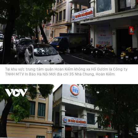
Tại khu vực trung tâm quận Hoàn Kiếm không xa Hồ Gươm là Công ty
TNHH MTV In Báo Hà Nội Mới địa chỉ 35 Nhà Chung, Hoàn Kiếm.