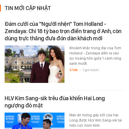
TIN MỚI CẬP NHẬT
Đám cưới của "Người nhện" Tom Holland -
Zendaya: Chi 18 tỷ bao trọn điền trang ở Anh, còn
dùng trực thăng đưa đón dàn khách mời
Khoảnh khắc trọng đại của Tom
Holland - Zendaya diễn ra vào
lúc hoàng hôn giữa 1 cánh rừng
xanh mướt.
STAR
-
7 giờ trước
HLV Kim Sang-sik trêu đùa khiến Hai Long
ngượng đỏ mặt
Màn ăn mừng gây sốt của Hai
Long được HLV Kim Sang-sik tái
hiện cực hóm hỉnh.