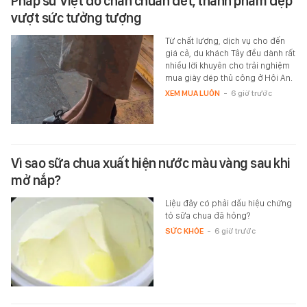
Pháp sư Việt đo chân chuẩn đét, thành phẩm đẹp
vượt sức tưởng tượng
Từ chất lượng, dịch vụ cho đến
giá cả, du khách Tây đều dành rất
nhiều lời khuyên cho trải nghiệm
mua giày dép thủ công ở Hội An.
XEM MUA LUÔN
-
6 giờ trước
Vì sao sữa chua xuất hiện nước màu vàng sau khi
mở nắp?
Liệu đây có phải dấu hiệu chứng
tỏ sữa chua đã hỏng?
SỨC KHỎE
-
6 giờ trước