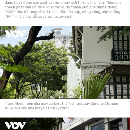
đang hoạt động sản xuất và trưng bày giới thiệu sản phẩm. Theo quy
hoạch phân khu đô thị H1-2 được UBND thành phố phê duyệt tháng
3/2021, khu đất này sẽ trở thành đất hỗn hợp, công cộng, xây trường
THPT, nhà ở, bãi đỗ xe và trồng cây xanh.
Trong khuôn viên nhà máy có biệt thự kiến trúc xây dựng trước năm
1954 của chủ nhà máy từ thời kỳ trước.