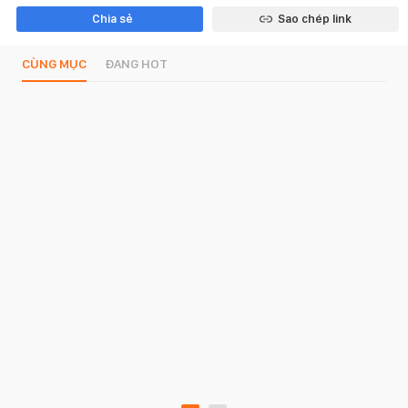
Chia sẻ
Sao chép link
CÙNG MỤC
ĐANG HOT