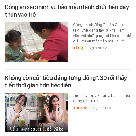
Công an xác minh vụ bảo mẫu đánh chửi, bắn dây
thun vào trẻ
Công an phường Thuận Giao
(TPHCM) đang lấy lời khai, làm
việc với những người liên quan để
điều tra vụ một bảo mẫu bị tố…
XÃ HỘI
-
6 giờ trước
Không còn cố “tiêu đáng từng đồng”, 30 rồi thấy
tiếc thời gian hơn tiếc tiền
Tuổi này rồi, việc gì ra tiền thì mới
đáng để ưu tiên.
THE 30S
-
6 giờ trước