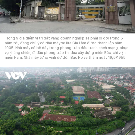
Trong 9 địa điểm vị trí đất vàng doanh nghiệp sẽ phải di dời trong 5
năm tới, đáng chú ý có Nhà máy xe lửa Gia Lâm được thành lập năm
1905. Nhà máy có bề dầy trong phong trào đấu tranh cách mạng, phục
vụ kháng chiến, đi đầu phong trào thi đua xây dựng miền Bắc, chi viện
miền Nam. Nhà máy từng vinh dự đón Bác Hồ về thăm ngày 19/5/1955.