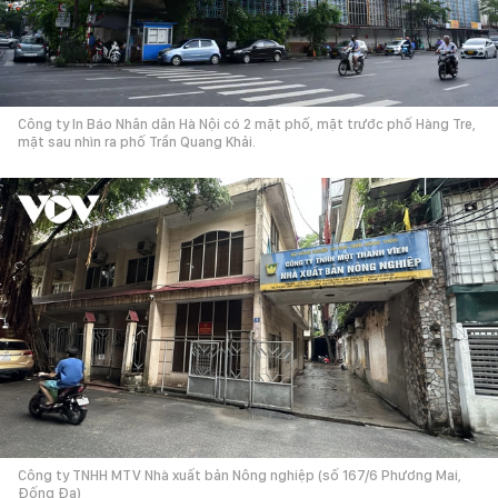
Công ty In Báo Nhân dân Hà Nội có 2 mặt phố, mặt trước phố Hàng Tre,
mặt sau nhìn ra phố Trần Quang Khải.
Công ty TNHH MTV Nhà xuất bản Nông nghiệp (số 167/6 Phương Mai,
Đống Đa)