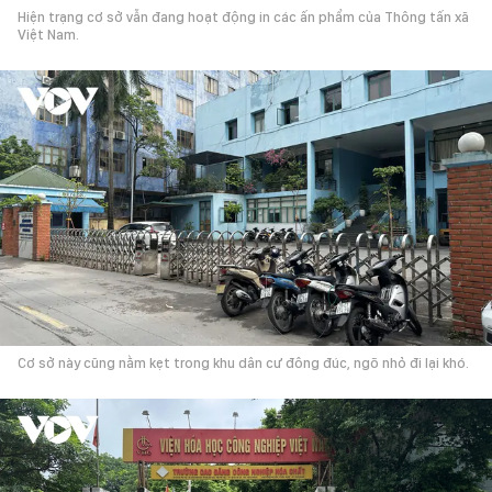
Hiện trạng cơ sở vẫn đang hoạt động in các ấn phẩm của Thông tấn xã
Việt Nam.
Cơ sở này cũng nằm kẹt trong khu dân cư đông đúc, ngõ nhỏ đi lại khó.