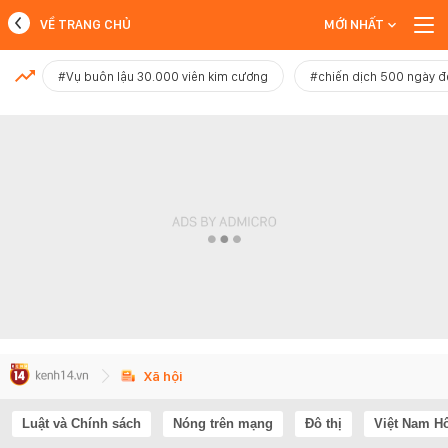
VỀ TRANG CHỦ
MỚI NHẤT
MỚI NHẤT
#Vụ buôn lậu 30.000 viên kim cương
#chiến dịch 500 ngày 
Xem thêm
Xã hội
Luật và Chính sách
Nóng trên mạng
Đô thị
Việt Nam H