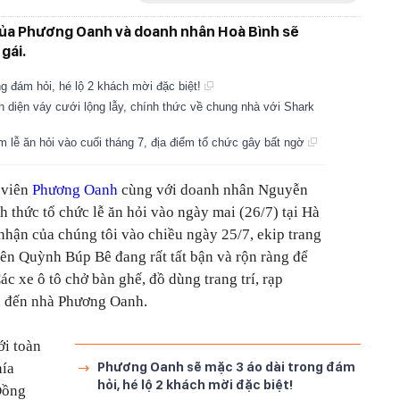
ỏi của Phương Oanh và doanh nhân Hoà Bình sẽ
gái.
 đám hỏi, hé lộ 2 khách mời đặc biệt!
diện váy cưới lộng lẫy, chính thức về chung nhà với Shark
lễ ăn hỏi vào cuối tháng 7, địa điểm tổ chức gây bất ngờ
 viên
Phương Oanh
cùng với doanh nhân Nguyễn
nh thức tổ chức lễ ăn hỏi vào ngày mai (26/7) tại Hà
nhận của chúng tôi vào chiều ngày 25/7, ekip trang
iên
Quỳnh Búp Bê
đang rất tất bận và rộn ràng để
ác xe ô tô chở bàn ghế, đồ dùng trang trí, rạp
ển đến nhà Phương Oanh.
ới toàn
Phương Oanh sẽ mặc 3 áo dài trong đám
hía
hỏi, hé lộ 2 khách mời đặc biệt!
Đồng