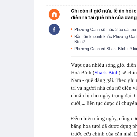
Chỉ còn ít giờ nữa, lễ ăn h
diễn ra tại quê nhà của đàng 
Phương Oanh sẽ mặc 3 áo dài trong
Rần rần khoảnh khắc Phương Oanh 
Bình?
Phương Oanh và Shark Bình sẽ làm 
Vượt qua nhiều sóng gió, diễn
Hoà Bình (
Shark Bình
) sẽ chí
Nam - quê đàng gái. Theo ghi 
trí và người nhà của nữ diễn v
chuẩn bị cho ngày trọng đại. C
cưới,... liên tục được di chuy
Đến chiều cùng ngày, cổng cư
bằng hoa tươi đã được dựng p
trước cửa chính của căn nhà. 