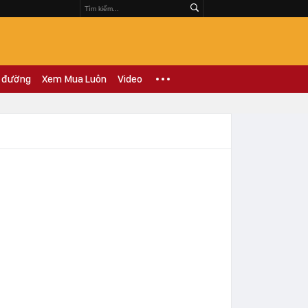
 đường
Xem Mua Luôn
Video