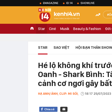
EMAGAZINE
ID.14
SHOWLIVE
Ồ
Star
Ciné
Musik
Beauty & Fashion
Đời
STAR
SAO VIỆT
HỘI BẠN THÂN SHOW
Hé lộ không khí trư
Oanh - Shark Bình: T
cảnh cơ ngơi gây bấ
HẠ ANH/ ẢNH, CLIP: MI SÓI,
18:17 25/07/2023
Chia sẻ