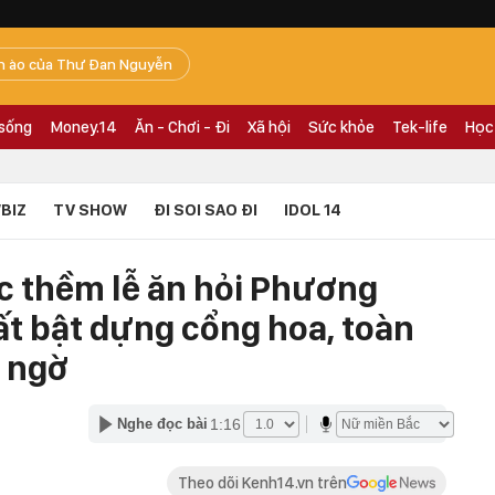
n ào của Thư Đan Nguyễn
 sống
Money.14
Ăn - Chơi - Đi
Xã hội
Sức khỏe
Tek-life
Học
BIZ
TV SHOW
ĐI SOI SAO ĐI
IDOL 14
ớc thềm lễ ăn hỏi Phương
ất bật dựng cổng hoa, toàn
t ngờ
1:16
Nghe đọc bài
Theo dõi Kenh14.vn trên