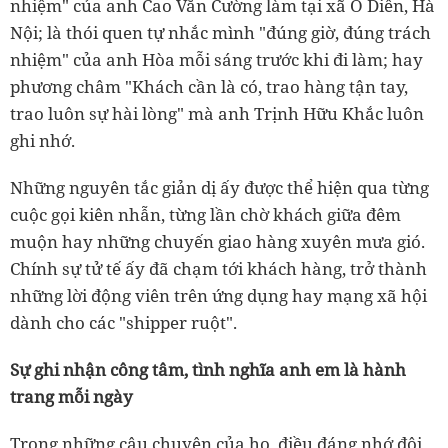
nhiệm" của anh Cao Văn Cường làm tại xã Ô Diên, Hà
Nội; là thói quen tự nhắc mình "đúng giờ, đúng trách
nhiệm" của anh Hòa mỗi sáng trước khi đi làm; hay
phương châm "Khách cần là có, trao hàng tận tay,
trao luôn sự hài lòng" mà anh Trịnh Hữu Khắc luôn
ghi nhớ.
Những nguyên tắc giản dị ấy được thể hiện qua từng
cuộc gọi kiên nhẫn, từng lần chờ khách giữa đêm
muộn hay những chuyến giao hàng xuyên mưa gió.
Chính sự tử tế ấy đã chạm tới khách hàng, trở thành
những lời động viên trên ứng dụng hay mạng xã hội
dành cho các "shipper ruột".
Sự ghi nhận công tâm, tình nghĩa anh em là hành
trang mỗi ngày
Trong những câu chuyện của họ, điều đáng nhớ đôi