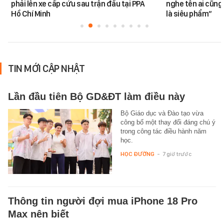
phải lên xe cấp cứu sau trận đấu tại PPA
nghe tên ai cũng
Hồ Chí Minh
là siêu phẩm”
TIN MỚI CẬP NHẬT
Lần đầu tiên Bộ GD&ĐT làm điều này
Bộ Giáo dục và Đào tạo vừa
công bố một thay đổi đáng chú ý
trong công tác điều hành năm
học.
HỌC ĐƯỜNG
-
7 giờ trước
Thông tin người đợi mua iPhone 18 Pro
Max nên biết