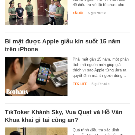
để điều tra về tội tổ chức cho…
XÃ HỘI
-
5 giờ trước
Bí mật được Apple giấu kín suốt 15 năm
trên iPhone
Phải mất gần 15 năm, một phân
tích mã nguồn mới giúp giải
thích vì sao Apple từng đưa ra
quyết định mà ít người dùng…
TEK-LIFE
-
5 giờ trước
TikToker Khánh Sky, Vua Quạt và Hồ Văn
Khoa khai gì tại công an?
Quá trình điều tra xác định