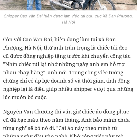
Shipper Cao Văn Đại hiện đang làm việc tại bưu cục Xã Đan Phượng,
Hà Nội
Còn với Cao Văn Đại, hiện đang làm tại xã Đan
Phượng, Hà Nội, thứ anh trân trọng là chiếc túi đeo
cũ được đồng nghiệp tặng trước khi chuyển công tác.
"Nhìn chiếc túi lại nhớ những ngày anh em hỗ trợ
nhau chạy hàng", anh nói. Trong công việc tưởng
chừng chỉ có áp lực doanh số và thời gian, tình đồng
nghiệp lại là điều giúp nhiều shipper vượt qua những
lúc muốn bỏ cuộc.
Nguyễn Văn Chương thì vẫn giữ chiếc áo đồng phục
cũ đã bạc màu theo năm tháng. Anh bảo mình chưa
từng nghĩ sẽ bỏ nó đi. "Cái áo này theo mình từ
những ngày đầu vào nghề. Nhờ công việc này mà