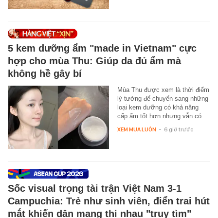
5 kem dưỡng ẩm "made in Vietnam" cực
hợp cho mùa Thu: Giúp da đủ ẩm mà
không hề gây bí
Mùa Thu được xem là thời điểm
lý tưởng để chuyển sang những
loại kem dưỡng có khả năng
cấp ẩm tốt hơn nhưng vẫn có…
XEM MUA LUÔN
-
6 giờ trước
Sốc visual trọng tài trận Việt Nam 3-1
Campuchia: Trẻ như sinh viên, điển trai hút
mắt khiến dân mạng thi nhau "truy tìm"