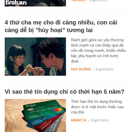
TEK-LIFE
-
6 giờ trước
4 thứ cha mẹ cho đi càng nhiều, con cái
càng dễ bị "hủy hoại" tương lai
Ranh giới giữa sự yêu thương
lành mạnh và can thiệp quá đà
vốn rất mong manh, khiến nhiều
bậc phụ huynh vô tình tước
đoạt…
HỌC ĐƯỜNG
-
6 giờ trước
Vì sao thẻ tín dụng chỉ có thời hạn 5 năm?
Thời hạn thẻ tín dụng thường
được in ở mặt trước hoặc sau
của thẻ.
MONEY.14
-
6 giờ trước