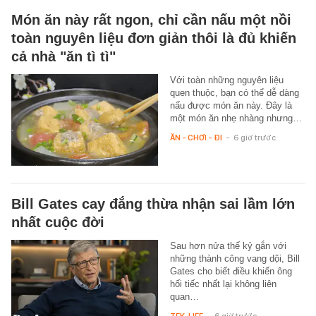
Món ăn này rất ngon, chỉ cần nấu một nồi
toàn nguyên liệu đơn giản thôi là đủ khiến
cả nhà "ăn tì tì"
Với toàn những nguyên liệu
quen thuộc, bạn có thể dễ dàng
nấu được món ăn này. Đây là
một món ăn nhẹ nhàng nhưng…
ĂN - CHƠI - ĐI
-
6 giờ trước
Bill Gates cay đắng thừa nhận sai lầm lớn
nhất cuộc đời
Sau hơn nửa thế kỷ gắn với
những thành công vang dội, Bill
Gates cho biết điều khiến ông
hối tiếc nhất lại không liên
quan…