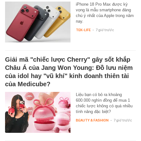
iPhone 18 Pro Max được kỳ
vọng là mẫu smartphone đáng
chú ý nhất của Apple trong năm
nay.
TEK-LIFE
-
7 giờ trước
Giải mã "chiếc lược Cherry" gây sốt khắp
Châu Á của Jang Won Young: Đồ lưu niệm
của idol hay "vũ khí" kinh doanh thiên tài
của Medicube?
Liệu bạn có bỏ ra khoảng
600.000 nghìn đồng để mua 1
chiếc lược không có quá nhiều
tính năng đặc biệt?
BEAUTY & FASHION
-
7 giờ trước