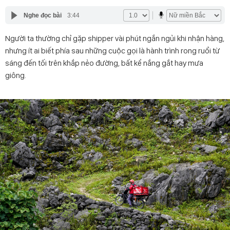
Nghe đọc bài
3:44
Người ta thường chỉ gặp shipper vài phút ngắn ngủi khi nhận hàng,
nhưng ít ai biết phía sau những cuộc gọi là hành trình rong ruổi từ
sáng đến tối trên khắp nẻo đường, bất kể nắng gắt hay mưa
giông.