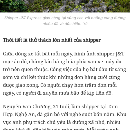
Shipper J&T Express giao hàng tại vùng cao với những cung đường
nhiều đá và dốc hiểm trở
Thời tiết là thử thách lớn nhất của shipper
Giữa dòng xe tất bật mỗi ngày, hình ảnh shipper J&T
mặc áo đỏ, chằng kín hàng hóa phía sau xe máy đã
trở nên quen thuộc. Công việc của họ bắt đầu từ sáng
sớm và chỉ kết thúc khi những đơn hàng cuối cùng
được giao xong. Có người chạy hơn trăm đơn mỗi
ngày, có người đi xuyên mưa bão để kịp tiến độ.
Nguyễn Văn Chương, 31 tuổi, làm shipper tại Tam
Hợp, Nghệ An, đã gắn bó với nghề suốt bốn năm. Khu
vực anh phụ trách chủ yếu là đường xã nhỏ, nhiều
đoạn khó đi, đặc biệt vào mùa mưa. Mỗi ngày anh