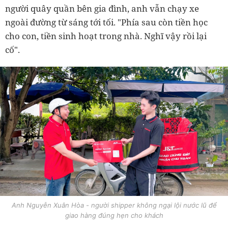
người quây quần bên gia đình, anh vẫn chạy xe
ngoài đường từ sáng tới tối. "Phía sau còn tiền học
cho con, tiền sinh hoạt trong nhà. Nghĩ vậy rồi lại
cố".
Anh Nguyễn Xuân Hòa - người shipper không ngại lội nước lũ để
giao hàng đúng hẹn cho khách