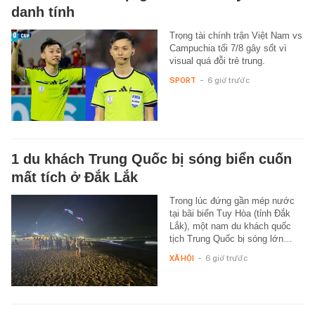
danh tính
Trọng tài chính trận Việt Nam vs
Campuchia tối 7/8 gây sốt vì
visual quá đỗi trẻ trung.
SPORT
-
6 giờ trước
1 du khách Trung Quốc bị sóng biển cuốn
mất tích ở Đắk Lắk
Trong lúc đứng gần mép nước
tại bãi biển Tuy Hòa (tỉnh Đắk
Lắk), một nam du khách quốc
tịch Trung Quốc bị sóng lớn…
XÃ HỘI
-
6 giờ trước