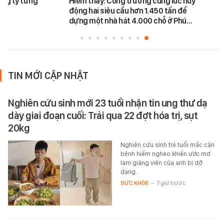
ông ty từng
Hiếm thấy: Công trường cùng lúc huy
động hai siêu cẩu hơn 1.450 tấn để
dựng một nhà hát 4.000 chỗ ở Phú…
TIN MỚI CẬP NHẬT
Nghiên cứu sinh mới 23 tuổi nhận tin ung thư dạ
dày giai đoạn cuối: Trải qua 22 đợt hóa trị, sụt
20kg
Nghiên cứu sinh trẻ tuổi mắc căn
bệnh hiểm nghèo khiến ước mơ
làm giảng viên của anh bị dở
dang.
SỨC KHỎE
-
7 giờ trước