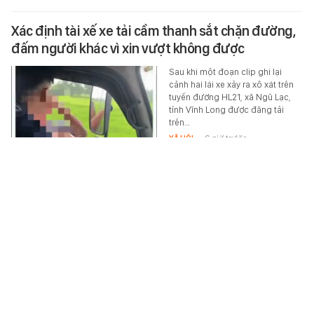
Xác định tài xế xe tải cầm thanh sắt chặn đường,
đấm người khác vì xin vượt không được
Sau khi một đoạn clip ghi lại
cảnh hai lái xe xảy ra xô xát trên
tuyến đường HL21, xã Ngũ Lạc,
tỉnh Vĩnh Long được đăng tải
trên…
XÃ HỘI
-
6 giờ trước
Đang dọn nhà, phát hiện 5 thỏi vàng lớn cùng
1000 miếng vàng trị giá 18,5 tỷ đồng trong lọ
đựng mứt