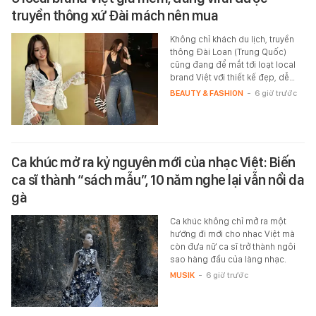
truyền thông xứ Đài mách nên mua
Không chỉ khách du lịch, truyền
thông Đài Loan (Trung Quốc)
cũng đang để mắt tới loạt local
brand Việt với thiết kế đẹp, dễ…
BEAUTY & FASHION
-
6 giờ trước
Ca khúc mở ra kỷ nguyên mới của nhạc Việt: Biến
ca sĩ thành “sách mẫu”, 10 năm nghe lại vẫn nổi da
gà
Ca khúc không chỉ mở ra một
hướng đi mới cho nhạc Việt mà
còn đưa nữ ca sĩ trở thành ngôi
sao hàng đầu của làng nhạc.
MUSIK
-
6 giờ trước