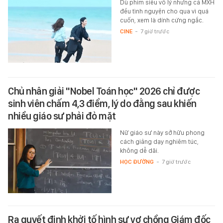
Dù phim siêu vô lý nhưng cả MXH
đều tình nguyện cho qua vì quá
cuốn, xem là dính cứng ngắc.
CINE
-
7 giờ trước
Chủ nhân giải "Nobel Toán học" 2026 chỉ được
sinh viên chấm 4,3 điểm, lý do đằng sau khiến
nhiều giáo sư phải đỏ mặt
Nữ giáo sư này sở hữu phong
cách giảng dạy nghiêm túc,
không dễ dãi.
HỌC ĐƯỜNG
-
7 giờ trước
Ra quyết định khởi tố hình sự vợ chồng Giám đốc