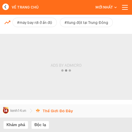
VỀ TRANG CHỦ
MỚI NHẤT
MỚI NHẤT
#máy bay rơi ở ấn độ
#Xung đột tại Trung Đông
Xem thêm
Thế Giới Đó Đây
Khám phá
Độc lạ