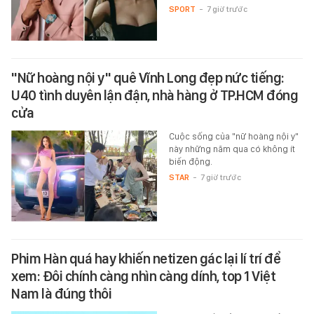
SPORT
-
7 giờ trước
"Nữ hoàng nội y" quê Vĩnh Long đẹp nức tiếng:
U40 tình duyên lận đận, nhà hàng ở TP.HCM đóng
cửa
Cuộc sống của "nữ hoàng nội y"
này những năm qua có không ít
biến động.
STAR
-
7 giờ trước
Phim Hàn quá hay khiến netizen gác lại lí trí để
xem: Đôi chính càng nhìn càng dính, top 1 Việt
Nam là đúng thôi