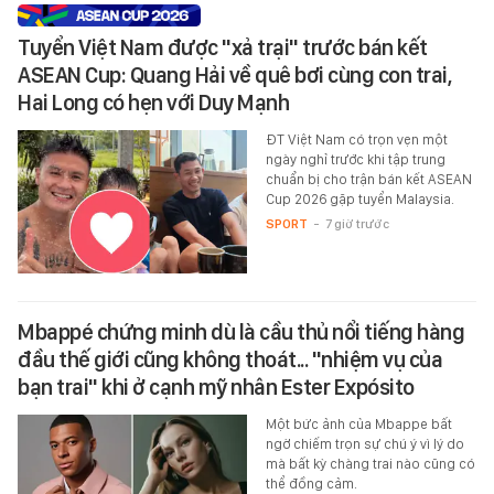
Tuyển Việt Nam được "xả trại" trước bán kết
ASEAN Cup: Quang Hải về quê bơi cùng con trai,
Hai Long có hẹn với Duy Mạnh
ĐT Việt Nam có trọn vẹn một
ngày nghỉ trước khi tập trung
chuẩn bị cho trận bán kết ASEAN
Cup 2026 gặp tuyển Malaysia.
SPORT
-
7 giờ trước
Mbappé chứng minh dù là cầu thủ nổi tiếng hàng
đầu thế giới cũng không thoát... "nhiệm vụ của
bạn trai" khi ở cạnh mỹ nhân Ester Expósito
Một bức ảnh của Mbappe bất
ngờ chiếm trọn sự chú ý vì lý do
mà bất kỳ chàng trai nào cũng có
thể đồng cảm.