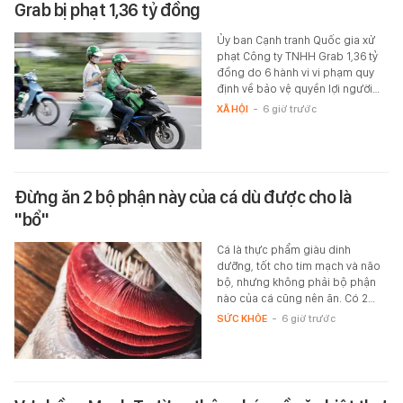
Grab bị phạt 1,36 tỷ đồng
Ủy ban Cạnh tranh Quốc gia xử
phạt Công ty TNHH Grab 1,36 tỷ
đồng do 6 hành vi vi phạm quy
định về bảo vệ quyền lợi người…
XÃ HỘI
-
6 giờ trước
Đừng ăn 2 bộ phận này của cá dù được cho là
"bổ"
Cá là thực phẩm giàu dinh
dưỡng, tốt cho tim mạch và não
bộ, nhưng không phải bộ phận
nào của cá cũng nên ăn. Có 2…
SỨC KHỎE
-
6 giờ trước