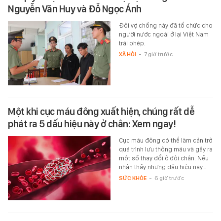
Nguyễn Văn Huy và Đỗ Ngọc Ánh
Đôi vợ chồng này đã tổ chức cho
người nước ngoài ở lại Việt Nam
trái phép.
XÃ HỘI
-
7 giờ trước
Một khi cục máu đông xuất hiện, chúng rất dễ
phát ra 5 dấu hiệu này ở chân: Xem ngay!
Cục máu đông có thể làm cản trở
quá trình lưu thông máu và gây ra
một số thay đổi ở đôi chân. Nếu
nhận thấy những dấu hiệu này…
SỨC KHỎE
-
6 giờ trước