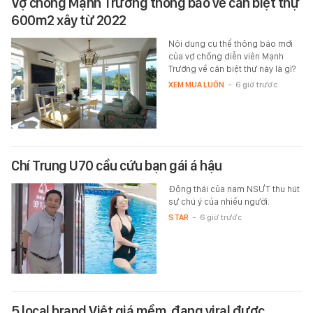
Vợ chồng Mạnh Trường thông báo về căn biệt thự
600m2 xây từ 2022
Nội dung cụ thể thông báo mới
của vợ chồng diễn viên Mạnh
Trường về căn biệt thự này là gì?
XEM MUA LUÔN
-
6 giờ trước
Chí Trung U70 cầu cứu bạn gái á hậu
Động thái của nam NSƯT thu hút
sự chú ý của nhiều người.
STAR
-
6 giờ trước
5 local brand Việt giá mềm, đang viral được