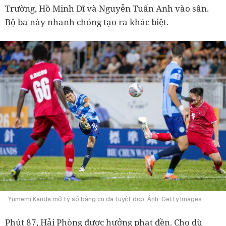
Trường, Hồ Minh Dĩ và Nguyễn Tuấn Anh vào sân.
Bộ ba này nhanh chóng tạo ra khác biệt.
Yumemi Kanda mở tỷ số bằng cú đá tuyệt đẹp. Ảnh: Getty Images
Phút 87, Hải Phòng được hưởng phạt đền. Cho dù