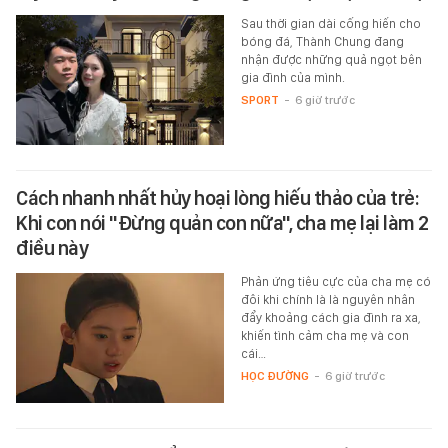
Sau thời gian dài cống hiến cho
bóng đá, Thành Chung đang
nhận được những quả ngọt bên
gia đình của mình.
SPORT
-
6 giờ trước
Cách nhanh nhất hủy hoại lòng hiếu thảo của trẻ:
Khi con nói "Đừng quản con nữa", cha mẹ lại làm 2
điều này
Phản ứng tiêu cực của cha mẹ có
đôi khi chính là là nguyên nhân
đẩy khoảng cách gia đình ra xa,
khiến tình cảm cha mẹ và con
cái…
HỌC ĐƯỜNG
-
6 giờ trước