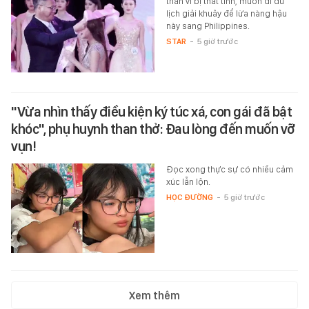
thần vì bị thất tình, muốn đi du
lịch giải khuây để lừa nàng hậu
này sang Philippines.
STAR
-
5 giờ trước
"Vừa nhìn thấy điều kiện ký túc xá, con gái đã bật
khóc", phụ huynh than thở: Đau lòng đến muốn vỡ
vụn!
Đọc xong thực sự có nhiều cảm
xúc lẫn lộn.
HỌC ĐƯỜNG
-
5 giờ trước
Xem thêm