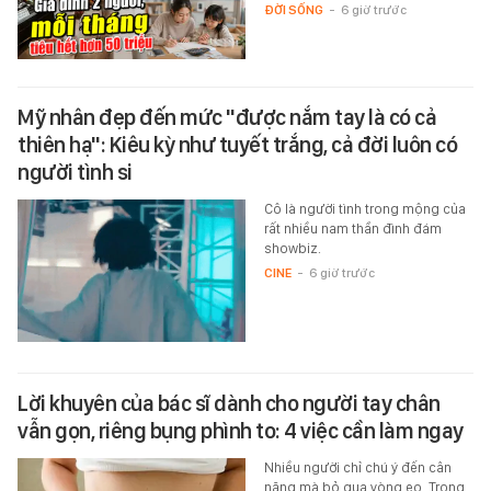
ĐỜI SỐNG
-
6 giờ trước
Mỹ nhân đẹp đến mức "được nắm tay là có cả
thiên hạ": Kiêu kỳ như tuyết trắng, cả đời luôn có
người tình si
Cô là người tình trong mộng của
rất nhiều nam thần đình đám
showbiz.
CINE
-
6 giờ trước
Lời khuyên của bác sĩ dành cho người tay chân
vẫn gọn, riêng bụng phình to: 4 việc cần làm ngay
Nhiều người chỉ chú ý đến cân
nặng mà bỏ qua vòng eo. Trong