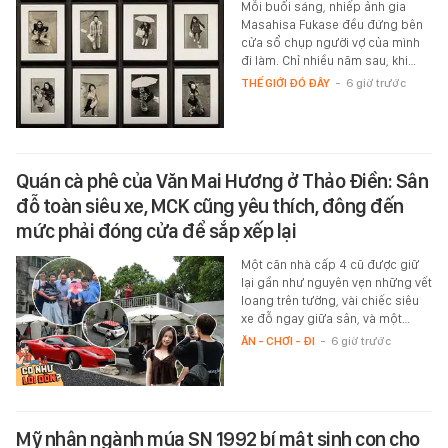
Mỗi buổi sáng, nhiếp ảnh gia
Masahisa Fukase đều đứng bên
cửa sổ chụp người vợ của mình
đi làm. Chỉ nhiều năm sau, khi…
THẾ GIỚI ĐÓ ĐÂY
-
6 giờ trước
Quán cà phê của Văn Mai Hương ở Thảo Điền: Sân
đỗ toàn siêu xe, MCK cũng yêu thích, đông đến
mức phải đóng cửa để sắp xếp lại
Một căn nhà cấp 4 cũ được giữ
lại gần như nguyên vẹn những vết
loang trên tường, vài chiếc siêu
xe đỗ ngay giữa sân, và một…
ĂN - CHƠI - ĐI
-
6 giờ trước
Mỹ nhân ngành múa SN 1992 bí mật sinh con cho