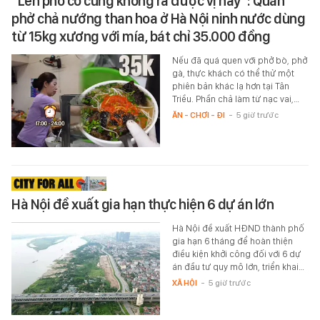
"Lên phố cổ cũng không ra được vị này": Quán
phở chả nướng than hoa ở Hà Nội ninh nước dùng
từ 15kg xương với mía, bát chỉ 35.000 đồng
Nếu đã quá quen với phở bò, phở
gà, thực khách có thể thử một
phiên bản khác lạ hơn tại Tân
Triều. Phần chả làm từ nạc vai,…
ĂN - CHƠI - ĐI
-
5 giờ trước
Hà Nội đề xuất gia hạn thực hiện 6 dự án lớn
Hà Nội đề xuất HĐND thành phố
gia hạn 6 tháng để hoàn thiện
điều kiện khởi công đối với 6 dự
án đầu tư quy mô lớn, triển khai…
XÃ HỘI
-
5 giờ trước