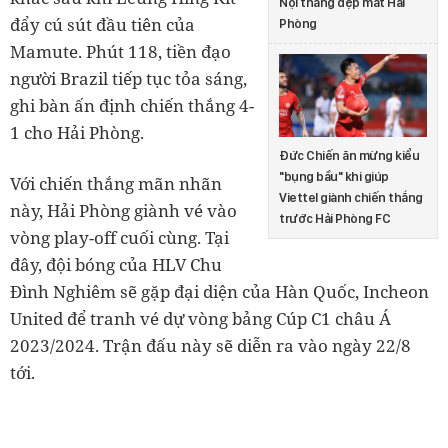
Nội thắng đẹp mắt Hải
đẩy cú sút đầu tiên của
Phòng
Mamute. Phút 118, tiền đạo
người Brazil tiếp tục tỏa sáng,
ghi bàn ấn định chiến thắng 4-
1 cho Hải Phòng.
Đức Chiến ăn mừng kiểu
"bụng bầu" khi giúp
Với chiến thắng mãn nhãn
Viettel giành chiến thắng
này, Hải Phòng giành vé vào
trước Hải Phòng FC
vòng play-off cuối cùng. Tại
đây, đội bóng của HLV Chu
Đình Nghiêm sẽ gặp đại diện của Hàn Quốc, Incheon
United để tranh vé dự vòng bảng Cúp C1 châu Á
2023/2024. Trận đấu này sẽ diễn ra vào ngày 22/8
tới.