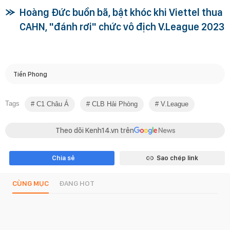
Hoàng Đức buồn bã, bật khóc khi Viettel thua
CAHN, "đánh rơi" chức vô địch V.League 2023
Tiền Phong
Tags
C1 Châu Á
CLB Hải Phòng
V.League
Theo dõi Kenh14.vn trên
Chia sẻ
Sao chép link
CÙNG MỤC
ĐANG HOT