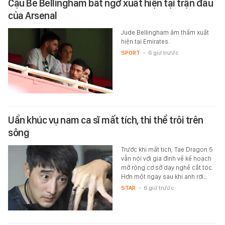
Cậu Be Bellingham bất ngờ xuất hiện tại trận đấu
của Arsenal
Jude Bellingham âm thầm xuất
hiện tại Emirates.
SPORT
-
6 giờ trước
Uẩn khúc vụ nam ca sĩ mất tích, thi thể trôi trên
sông
Trước khi mất tích, Tae Dragon 5
vẫn nói với gia đình về kế hoạch
mở rộng cơ sở dạy nghề cắt tóc.
Hơn một ngày sau khi anh rời…
STAR
-
6 giờ trước