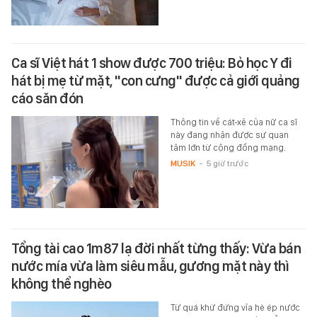
Ca sĩ Việt hát 1 show được 700 triệu: Bỏ học Y đi
hát bị mẹ từ mặt, "con cưng" được cả giới quảng
cáo săn đón
Thông tin về cát-xê của nữ ca sĩ
này đang nhận được sự quan
tâm lớn từ cộng đồng mạng.
MUSIK
-
5 giờ trước
Tổng tài cao 1m87 lạ đời nhất từng thấy: Vừa bán
nước mía vừa làm siêu mẫu, gương mặt này thì
không thể nghèo
Từ quá khứ đứng vỉa hè ép nước