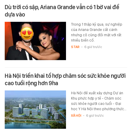
Dù trời có sập, Ariana Grande vẫn có 1 bờ vai để
dựa vào
Trong 1 thập kỷ qua, sự nghiệp
của Ariana Grande cất cánh
nhưng cô cũng đối mặt với rất
nhiều biến cố.
STAR
-
6 giờ trước
Hà Nội triển khai tổ hợp chăm sóc sức khỏe người
cao tuổi rộng hơn 9ha
Hà Nội đề xuất xây dựng Dự án
Khu phức hợp y tế - Chăm sóc
sức khỏe người cao tuổi - Đại
học Y Hà Nội theo phương thức…
XÃ HỘI
-
6 giờ trước