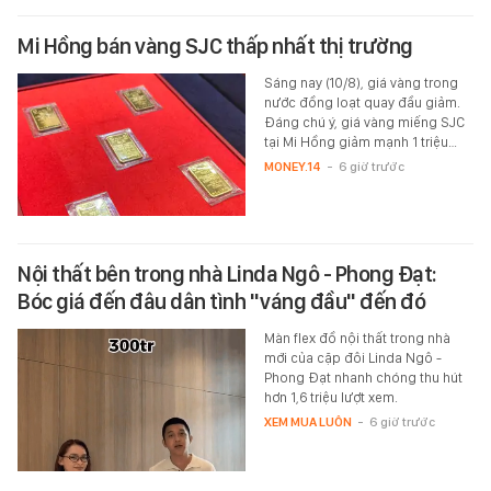
Mi Hồng bán vàng SJC thấp nhất thị trường
Sáng nay (10/8), giá vàng trong
nước đồng loạt quay đầu giảm.
Đáng chú ý, giá vàng miếng SJC
tại Mi Hồng giảm mạnh 1 triệu…
MONEY.14
-
6 giờ trước
Nội thất bên trong nhà Linda Ngô - Phong Đạt:
Bóc giá đến đâu dân tình "váng đầu" đến đó
Màn flex đồ nội thất trong nhà
mới của cặp đôi Linda Ngô -
Phong Đạt nhanh chóng thu hút
hơn 1,6 triệu lượt xem.
XEM MUA LUÔN
-
6 giờ trước