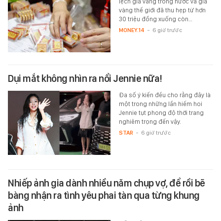
lệch giá vàng trong nước và giá
vàng thế giới đã thu hẹp từ hơn
30 triệu đồng xuống còn…
MONEY.14
-
6 giờ trước
Dụi mắt không nhìn ra nổi Jennie nữa!
Đa số ý kiến đều cho rằng đây là
một trong những lần hiếm hoi
Jennie tụt phong độ thời trang
nghiêm trọng đến vậy.
STAR
-
6 giờ trước
Nhiếp ảnh gia dành nhiều năm chụp vợ, để rồi bẽ
bàng nhận ra tình yêu phai tàn qua từng khung
ảnh