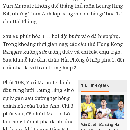
Yuri Mamute không thể thắng thủ môn Leung Hing
Kit, nhưng Tuấn Anh kịp băng vào đá bồi gỡ hòa 1-1
cho Hải Phòng.
Sau 90 phút hòa 1-1, hai đội bước vào đá hiệp phụ.
Trong khoảng thời gian này, các cầu thủ Hong Kong
Rangers xuống sức trông thấy và chỉ biết chịu trận.
Sau khi nỗ lực cầm chân Hải Phòng ở hiệp phụ 1, đội
chủ nhà đã vỡ trận trong hiệp 2.
Phút 108, Yuri Mamute đánh
TIN LIÊN QUAN
đầu tung lưới Leung Hing Kit ở
cự ly gần sau đường tạt bóng
chính xác của Tuấn Anh. Chỉ 3
phút sau, đến lượt Martin Lò
lập công từ một pha đánh đầu
Văn Quyết tỏa sáng, Hà
khác sau khi Leung Hing Kit