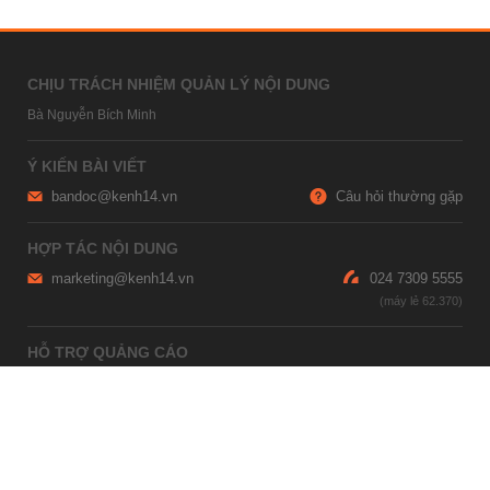
CHỊU TRÁCH NHIỆM QUẢN LÝ NỘI DUNG
Bà Nguyễn Bích Minh
Ý KIẾN BÀI VIẾT
bandoc@kenh14.vn
Câu hỏi thường gặp
HỢP TÁC NỘI DUNG
marketing@kenh14.vn
024 7309 5555
HỖ TRỢ QUẢNG CÁO
giaitrixahoi@admicro.vn
02473007108
TRỤ SỞ HÀ NỘI