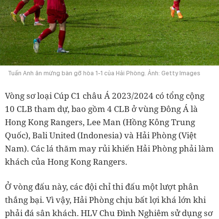
Tuấn Anh ăn mừng bàn gỡ hòa 1-1 của Hải Phòng. Ảnh: Getty Images
Vòng sơ loại Cúp C1 châu Á 2023/2024 có tổng cộng
10 CLB tham dự, bao gồm 4 CLB ở vùng Đông Á là
Hong Kong Rangers, Lee Man (Hồng Kông Trung
Quốc), Bali United (Indonesia) và Hải Phòng (Việt
Nam). Các lá thăm may rủi khiến Hải Phòng phải làm
khách của Hong Kong Rangers.
Ở vòng đấu này, các đội chỉ thi đấu một lượt phân
thắng bại. Vì vậy, Hải Phòng chịu bất lợi khá lớn khi
phải đá sân khách. HLV Chu Đình Nghiêm sử dụng sơ