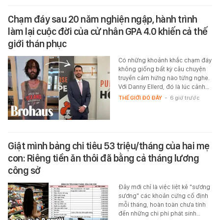
Chạm đáy sau 20 năm nghiện ngập, hành trình
làm lại cuộc đời của cử nhân GPA 4.0 khiến cả thế
giới thán phục
Có những khoảnh khắc chạm đáy
không giống bất kỳ câu chuyện
truyền cảm hứng nào từng nghe.
Với Danny Ellerd, đó là lúc cảnh…
THẾ GIỚI ĐÓ ĐÂY
-
6 giờ trước
Giật mình bảng chi tiêu 53 triệu/tháng của hai mẹ
con: Riêng tiền ăn thôi đã bằng cả tháng lương
công sở
Đây mới chỉ là việc liệt kê "sương
sương" các khoản cứng cố định
mỗi tháng, hoàn toàn chưa tính
đến những chi phí phát sinh…