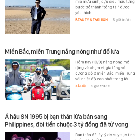
mía mưu sinh, cựu siêu mẫu từng
bước trở thành "tổng tài" được
yêu thích.
BEAUTY & FASHION
-
5 giờ trước
Miền Bắc, miền Trung nắng nóng như đổ lửa
Hôm nay (10/8) nắng nóng mở
rộng về phạm vi, gia tăng về
cường độ ở miền Bắc, miền Trung
với nhiệt độ cao nhất trong lều…
XÃ HỘI
-
5 giờ trước
Á hậu SN 1995 bị bạn thân lừa bán sang
Philippines, đòi tiền chuộc 3 tỷ đồng đã tử vong
Bạn thân đã lấy lý do suy sụp tinh