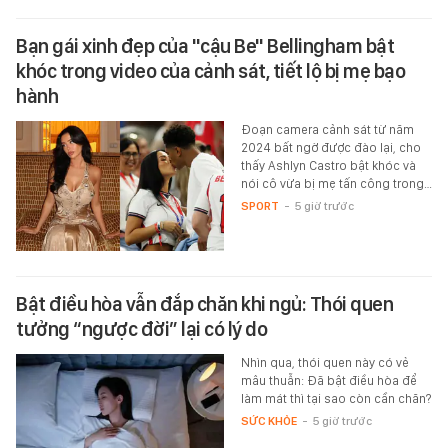
Bạn gái xinh đẹp của "cậu Be" Bellingham bật
khóc trong video của cảnh sát, tiết lộ bị mẹ bạo
hành
Đoạn camera cảnh sát từ năm
2024 bất ngờ được đào lại, cho
thấy Ashlyn Castro bật khóc và
nói cô vừa bị mẹ tấn công trong…
SPORT
-
5 giờ trước
Bật điều hòa vẫn đắp chăn khi ngủ: Thói quen
tưởng “ngược đời” lại có lý do
Nhìn qua, thói quen này có vẻ
mâu thuẫn: Đã bật điều hòa để
làm mát thì tại sao còn cần chăn?
SỨC KHỎE
-
5 giờ trước