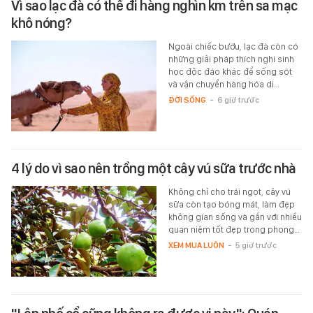
Vì sao lạc đà có thể đi hàng nghìn km trên sa mạc
khô nóng?
Ngoài chiếc bướu, lạc đà còn có
những giải pháp thích nghi sinh
học độc đáo khác để sống sót
và vận chuyển hàng hóa di…
ĐỜI SỐNG
-
6 giờ trước
4 lý do vì sao nên trồng một cây vú sữa trước nhà
Không chỉ cho trái ngọt, cây vú
sữa còn tạo bóng mát, làm đẹp
không gian sống và gắn với nhiều
quan niệm tốt đẹp trong phong…
XEM MUA LUÔN
-
5 giờ trước