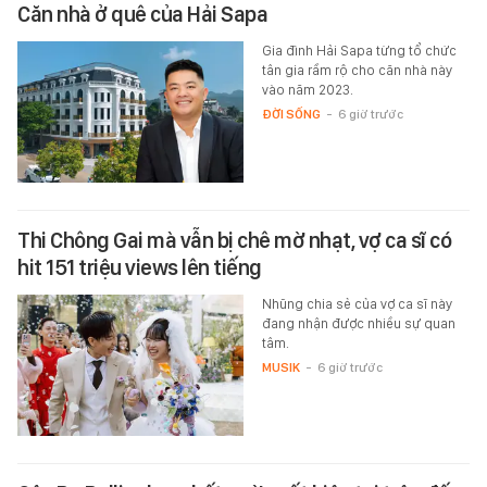
Căn nhà ở quê của Hải Sapa
Gia đình Hải Sapa từng tổ chức
tân gia rầm rộ cho căn nhà này
vào năm 2023.
ĐỜI SỐNG
-
6 giờ trước
Thi Chông Gai mà vẫn bị chê mờ nhạt, vợ ca sĩ có
hit 151 triệu views lên tiếng
Nhũng chia sẻ của vợ ca sĩ này
đang nhận được nhiều sự quan
tâm.
MUSIK
-
6 giờ trước