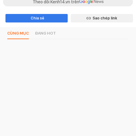
Theo dõi Kenh14.vn trên
Chia sẻ
Sao chép link
CÙNG MỤC
ĐANG HOT