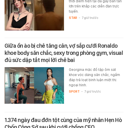
thời điểm hiện tại đã gây bàn tán
lớn trên khắp các diễn đàn trực
tuyến.
STAR
-
7 giờ trước
Giữa ồn ào bị chê tăng cân, vợ sắp cưới Ronaldo
khoe body săn chắc, sexy trong phòng gym, visual
đủ sức dập tắt mọi lời chê bai
Georgina mặc đồ tập ôm sát
khoe vóc dáng săn chắc, ngầm
đáp trả loạt bình luận miệt thị
ngoại hình.
SPORT
-
7 giờ trước
1.374 ngày đau đớn tột cùng của mỹ nhân Hẹn Hò
Chốn Công Sở sau khi cưới chồng CEO