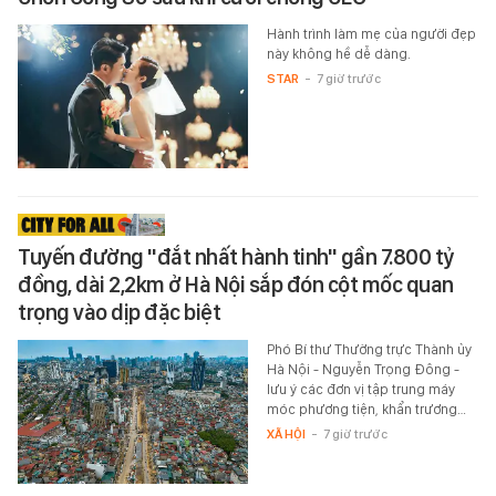
Hành trình làm mẹ của người đẹp
này không hề dễ dàng.
STAR
-
7 giờ trước
Tuyến đường "đắt nhất hành tinh" gần 7.800 tỷ
đồng, dài 2,2km ở Hà Nội sắp đón cột mốc quan
trọng vào dịp đặc biệt
Phó Bí thư Thường trực Thành ủy
Hà Nội - Nguyễn Trọng Đông -
lưu ý các đơn vị tập trung máy
móc phương tiện, khẩn trương…
XÃ HỘI
-
7 giờ trước