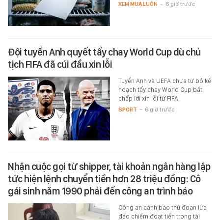
XEM MUA LUÔN
-
6 giờ trước
Đội tuyển Anh quyết tẩy chay World Cup dù chủ
tịch FIFA đã cúi đầu xin lỗi
Tuyển Anh và UEFA chưa từ bỏ kế
hoạch tẩy chay World Cup bất
chấp lời xin lỗi từ FIFA.
SPORT
-
6 giờ trước
Nhận cuộc gọi từ shipper, tài khoản ngân hàng lập
tức hiện lệnh chuyển tiền hơn 28 triệu đồng: Cô
gái sinh năm 1990 phải đến công an trình báo
Công an cảnh báo thủ đoạn lừa
đảo chiếm đoạt tiền trong tài