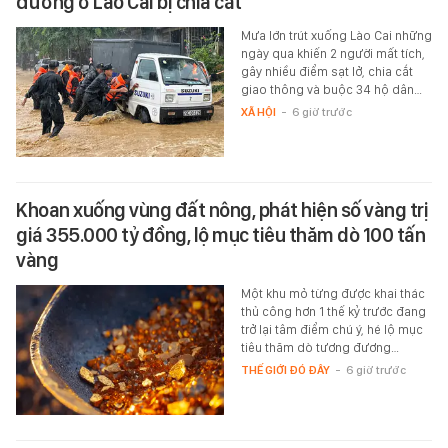
đường ở Lào Cai bị chia cắt
Mưa lớn trút xuống Lào Cai những
ngày qua khiến 2 người mất tích,
gây nhiều điểm sạt lở, chia cắt
giao thông và buộc 34 hộ dân…
XÃ HỘI
-
6 giờ trước
Khoan xuống vùng đất nông, phát hiện số vàng trị
giá 355.000 tỷ đồng, lộ mục tiêu thăm dò 100 tấn
vàng
Một khu mỏ từng được khai thác
thủ công hơn 1 thế kỷ trước đang
trở lại tâm điểm chú ý, hé lộ mục
tiêu thăm dò tương đương…
THẾ GIỚI ĐÓ ĐÂY
-
6 giờ trước