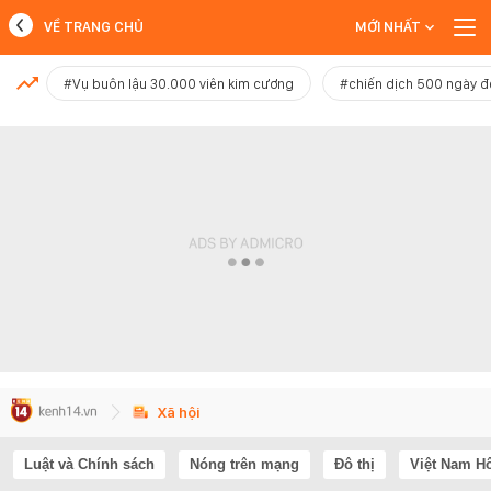
VỀ TRANG CHỦ
MỚI NHẤT
MỚI NHẤT
#Vụ buôn lậu 30.000 viên kim cương
#chiến dịch 500 ngày 
Xem thêm
Xã hội
Luật và Chính sách
Nóng trên mạng
Đô thị
Việt Nam H