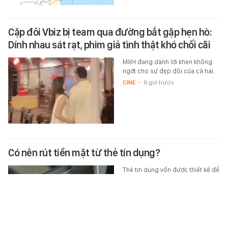
Cặp đôi Vbiz bị team qua đường bắt gặp hẹn hò:
Dính nhau sát rạt, phim giả tình thật khó chối cãi
MXH đang dành lời khen không
ngớt cho sự đẹp đôi của cả hai.
CINE
-
6 giờ trước
Có nên rút tiền mặt từ thẻ tín dụng?
Thẻ tín dụng vốn được thiết kế để
phục vụ chi tiêu, mua sắm và
thanh toán, không phải để rút tiền
mặt như thẻ ghi nợ thông thường.
…
MONEY.14
-
6 giờ trước