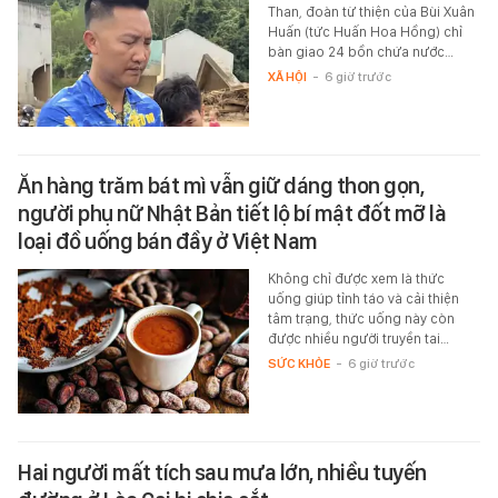
Than, đoàn từ thiện của Bùi Xuân
Huấn (tức Huấn Hoa Hồng) chỉ
bàn giao 24 bồn chứa nước…
XÃ HỘI
-
6 giờ trước
Ăn hàng trăm bát mì vẫn giữ dáng thon gọn,
người phụ nữ Nhật Bản tiết lộ bí mật đốt mỡ là
loại đồ uống bán đầy ở Việt Nam
Không chỉ được xem là thức
uống giúp tỉnh táo và cải thiện
tâm trạng, thức uống này còn
được nhiều người truyền tai…
SỨC KHỎE
-
6 giờ trước
Hai người mất tích sau mưa lớn, nhiều tuyến