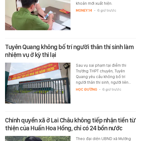
khoản mới xuất hiện.
MONEY.14
-
6 giờ trước
Tuyên Quang không bố trí người thân thí sinh làm
nhiệm vụ ở kỳ thi lại
Sau vụ sai phạm tại điểm thi
Trường THPT chuyên, Tuyên
Quang yêu cầu không bố trí
người thân thí sinh, người liên…
HỌC ĐƯỜNG
-
6 giờ trước
Chính quyền xã ở Lai Châu không tiếp nhận tiền từ
thiện của Huấn Hoa Hồng, chỉ có 24 bồn nước
Theo đại diện UBND xã Mường