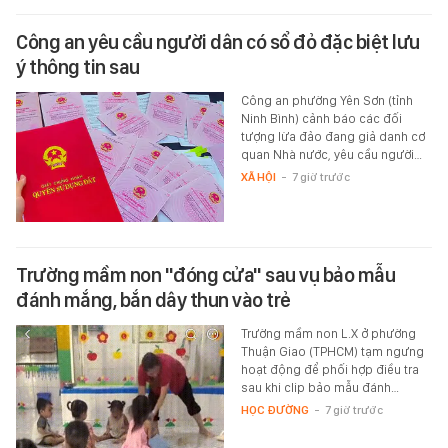
Công an yêu cầu người dân có sổ đỏ đặc biệt lưu
ý thông tin sau
Công an phường Yên Sơn (tỉnh
Ninh Bình) cảnh báo các đối
tượng lừa đảo đang giả danh cơ
quan Nhà nước, yêu cầu người…
XÃ HỘI
-
7 giờ trước
Trường mầm non "đóng cửa" sau vụ bảo mẫu
đánh mắng, bắn dây thun vào trẻ
Trường mầm non L.X ở phường
Thuận Giao (TPHCM) tạm ngưng
hoạt động để phối hợp điều tra
sau khi clip bảo mẫu đánh…
HỌC ĐƯỜNG
-
7 giờ trước