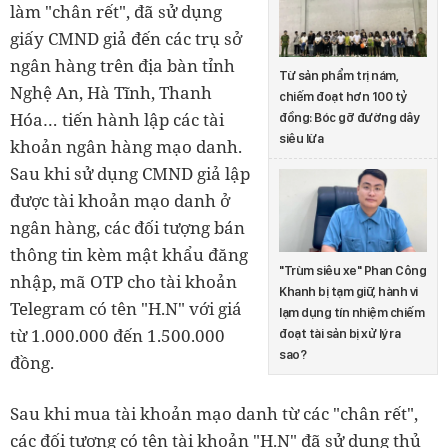
làm "chân rết", đã sử dụng
giấy CMND giả đến các trụ sở
ngân hàng trên địa bàn tỉnh
Từ sản phẩm trị nám,
Nghệ An, Hà Tĩnh, Thanh
chiếm đoạt hơn 100 tỷ
Hóa… tiến hành lập các tài
đồng: Bóc gỡ đường dây
siêu lừa
khoản ngân hàng mạo danh.
Sau khi sử dụng CMND giả lập
được tài khoản mạo danh ở
ngân hàng, các đối tượng bán
thông tin kèm mật khẩu đăng
"Trùm siêu xe" Phan Công
nhập, mã OTP cho tài khoản
Khanh bị tạm giữ, hành vi
Telegram có tên "H.N" với giá
lạm dụng tín nhiệm chiếm
từ 1.000.000 đến 1.500.000
đoạt tài sản bị xử lý ra
sao?
đồng.
Sau khi mua tài khoản mạo danh từ các "chân rết",
các đối tượng có tên tài khoản "H.N" đã sử dụng thủ