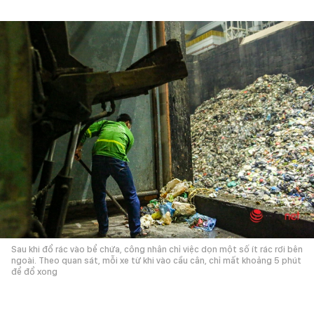
Sau khi đổ rác vào bể chứa, công nhân chỉ việc dọn một số ít rác rơi bên
ngoài. Theo quan sát, mỗi xe từ khi vào cầu cân, chỉ mất khoảng 5 phút
để đổ xong