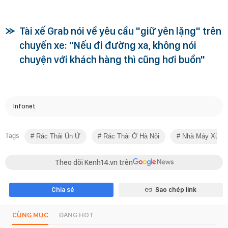
Tài xế Grab nói về yêu cầu "giữ yên lặng" trên
chuyến xe: "Nếu đi đường xa, không nói
chuyện với khách hàng thì cũng hơi buồn"
Infonet
Tags
Rác Thải Ùn Ứ
Rác Thải Ở Hà Nội
Nhà Máy Xử L
Theo dõi Kenh14.vn trên
Chia sẻ
Sao chép link
CÙNG MỤC
ĐANG HOT