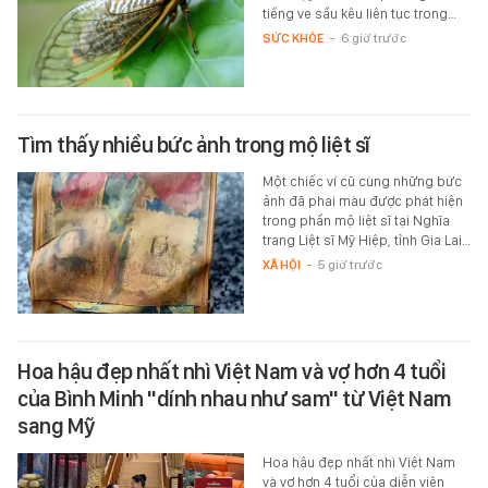
tiếng ve sầu kêu liên tục trong…
SỨC KHỎE
-
6 giờ trước
Tìm thấy nhiều bức ảnh trong mộ liệt sĩ
Một chiếc ví cũ cùng những bức
ảnh đã phai màu được phát hiện
trong phần mộ liệt sĩ tại Nghĩa
trang Liệt sĩ Mỹ Hiệp, tỉnh Gia Lai…
XÃ HỘI
-
5 giờ trước
Hoa hậu đẹp nhất nhì Việt Nam và vợ hơn 4 tuổi
của Bình Minh "dính nhau như sam" từ Việt Nam
sang Mỹ
Hoa hậu đẹp nhất nhì Việt Nam
và vợ hơn 4 tuổi của diễn viên