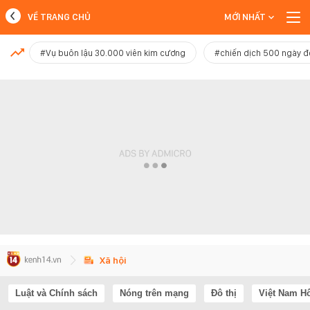
VỀ TRANG CHỦ
MỚI NHẤT
MỚI NHẤT
#Vụ buôn lậu 30.000 viên kim cương
#chiến dịch 500 ngày 
Xem thêm
Xã hội
Luật và Chính sách
Nóng trên mạng
Đô thị
Việt Nam H