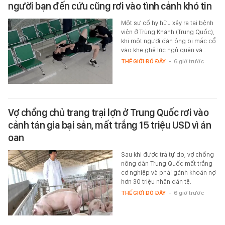
người bạn đến cứu cũng rơi vào tình cảnh khó tin
Một sự cố hy hữu xảy ra tại bệnh
viện ở Trùng Khánh (Trung Quốc),
khi một người đàn ông bị mắc cổ
vào khe ghế lúc ngủ quên và…
THẾ GIỚI ĐÓ ĐÂY
-
6 giờ trước
Vợ chồng chủ trang trại lợn ở Trung Quốc rơi vào
cảnh tán gia bại sản, mất trắng 15 triệu USD vì án
oan
Sau khi được trả tự do, vợ chồng
nông dân Trung Quốc mất trắng
cơ nghiệp và phải gánh khoản nợ
hơn 30 triệu nhân dân tệ.
THẾ GIỚI ĐÓ ĐÂY
-
6 giờ trước