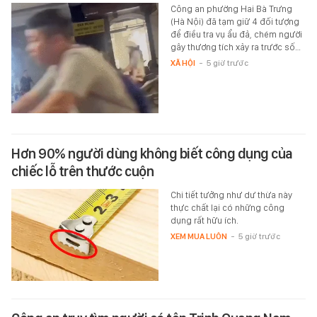
Công an phường Hai Bà Trưng
(Hà Nội) đã tạm giữ 4 đối tượng
để điều tra vụ ẩu đả, chém người
gây thương tích xảy ra trước số…
XÃ HỘI
-
5 giờ trước
Hơn 90% người dùng không biết công dụng của
chiếc lỗ trên thước cuộn
Chi tiết tưởng như dư thừa này
thực chất lại có những công
dụng rất hữu ích.
XEM MUA LUÔN
-
5 giờ trước