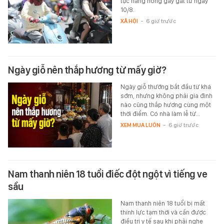
tục nắng nóng gay gắt từ ngày
10/8.
XÃ HỘI
-
6 giờ trước
Ngày giỗ nên thắp hương từ mấy giờ?
Ngày giỗ thường bắt đầu từ khá
sớm, nhưng không phải gia đình
nào cũng thắp hương cùng một
thời điểm. Có nhà làm lễ từ…
XEM MUA LUÔN
-
6 giờ trước
Nam thanh niên 18 tuổi điếc đột ngột vì tiếng ve
sầu
Nam thanh niên 18 tuổi bị mất
thính lực tạm thời và cần được
điều trị y tế sau khi phải nghe