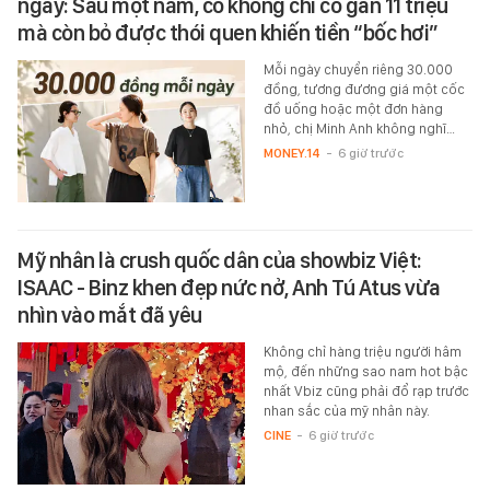
ngày: Sau một năm, cô không chỉ có gần 11 triệu
mà còn bỏ được thói quen khiến tiền “bốc hơi”
Mỗi ngày chuyển riêng 30.000
đồng, tương đương giá một cốc
đồ uống hoặc một đơn hàng
nhỏ, chị Minh Anh không nghĩ…
MONEY.14
-
6 giờ trước
Mỹ nhân là crush quốc dân của showbiz Việt:
ISAAC - Binz khen đẹp nức nở, Anh Tú Atus vừa
nhìn vào mắt đã yêu
Không chỉ hàng triệu người hâm
mộ, đến những sao nam hot bậc
nhất Vbiz cũng phải đổ rạp trước
nhan sắc của mỹ nhân này.
CINE
-
6 giờ trước