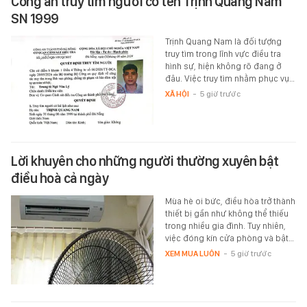
Công an truy tìm người có tên Trịnh Quang Nam
SN 1999
Trịnh Quang Nam là đối tượng
truy tìm trong lĩnh vực điều tra
hình sự, hiện không rõ đang ở
đâu. Việc truy tìm nhằm phục vụ…
XÃ HỘI
-
5 giờ trước
Lời khuyên cho những người thường xuyên bật
điều hoà cả ngày
Mùa hè oi bức, điều hòa trở thành
thiết bị gần như không thể thiếu
trong nhiều gia đình. Tuy nhiên,
việc đóng kín cửa phòng và bật…
XEM MUA LUÔN
-
5 giờ trước