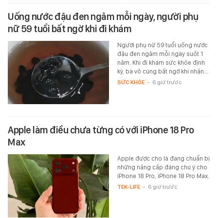
Uống nước đậu đen ngâm mỗi ngày, người phụ
nữ 59 tuổi bất ngờ khi đi khám
Người phụ nữ 59 tuổi uống nước
đậu đen ngâm mỗi ngày suốt 1
năm. Khi đi khám sức khỏe định
kỳ, bà vô cùng bất ngờ khi nhận…
SỨC KHỎE
-
6 giờ trước
Apple làm điều chưa từng có với iPhone 18 Pro
Max
Apple được cho là đang chuẩn bị
những nâng cấp đáng chú ý cho
iPhone 18 Pro, iPhone 18 Pro Max.
TEK-LIFE
-
6 giờ trước