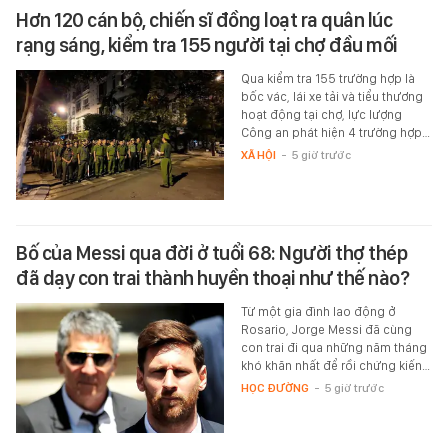
Hơn 120 cán bộ, chiến sĩ đồng loạt ra quân lúc
rạng sáng, kiểm tra 155 người tại chợ đầu mối
Qua kiểm tra 155 trường hợp là
bốc vác, lái xe tải và tiểu thương
hoạt động tại chợ, lực lượng
Công an phát hiện 4 trường hợp…
XÃ HỘI
-
5 giờ trước
Bố của Messi qua đời ở tuổi 68: Người thợ thép
đã dạy con trai thành huyền thoại như thế nào?
Từ một gia đình lao động ở
Rosario, Jorge Messi đã cùng
con trai đi qua những năm tháng
khó khăn nhất để rồi chứng kiến…
HỌC ĐƯỜNG
-
5 giờ trước