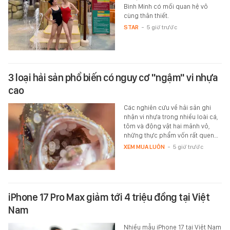
Bình Minh có mối quan hệ vô
cùng thân thiết.
STAR
-
5 giờ trước
3 loại hải sản phổ biến có nguy cơ "ngậm" vi nhựa
cao
Các nghiên cứu về hải sản ghi
nhận vi nhựa trong nhiều loài cá,
tôm và động vật hai mảnh vỏ,
những thực phẩm vốn rất quen…
XEM MUA LUÔN
-
5 giờ trước
iPhone 17 Pro Max giảm tới 4 triệu đồng tại Việt
Nam
Nhiều mẫu iPhone 17 tại Việt Nam