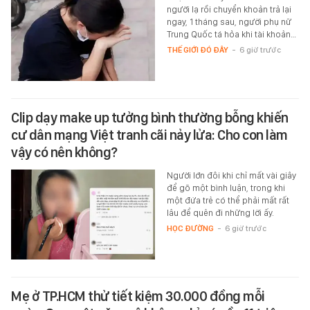
người lạ rồi chuyển khoản trả lại
ngay, 1 tháng sau, người phụ nữ
Trung Quốc tá hỏa khi tài khoản…
THẾ GIỚI ĐÓ ĐÂY
-
6 giờ trước
Clip dạy make up tưởng bình thường bỗng khiến
cư dân mạng Việt tranh cãi nảy lửa: Cho con làm
vậy có nên không?
Người lớn đôi khi chỉ mất vài giây
để gõ một bình luận, trong khi
một đứa trẻ có thể phải mất rất
lâu để quên đi những lời ấy.
HỌC ĐƯỜNG
-
6 giờ trước
Mẹ ở TP.HCM thử tiết kiệm 30.000 đồng mỗi