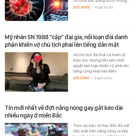
chỉ rượu bia. Đáng lưu ý, những…
SỨC KHỎE
-
6 giờ trước
Mỹ nhân SN 1988 “cặp” đại gia, nổi loạn đòi danh
phận khiến vợ chủ tịch phải lên tiếng dằn mặt
Vợ chủ tịch đã thuê cả thám tử
theo dõi, nhưng tiểu tam nhất
quyết làm loạn khiến cô phải lên
tiếng công khai trên MXH.
ĐỜI SỐNG
-
6 giờ trước
Tin mới nhất về đợt nắng nóng gay gắt kéo dài
nhiều ngày ở miền Bắc
Theo dự báo, từ mai, Bắc Bộ bắt
đầu xuất hiện nắng nóng và tiếp