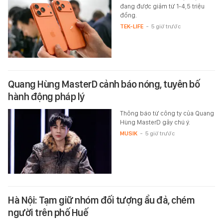
đang được giảm từ 1-4,5 triệu
đồng.
TEK-LIFE
-
5 giờ trước
Quang Hùng MasterD cảnh báo nóng, tuyên bố
hành động pháp lý
Thông báo từ công ty của Quang
Hùng MasterD gây chú ý.
MUSIK
-
5 giờ trước
Hà Nội: Tạm giữ nhóm đối tượng ẩu đả, chém
người trên phố Huế