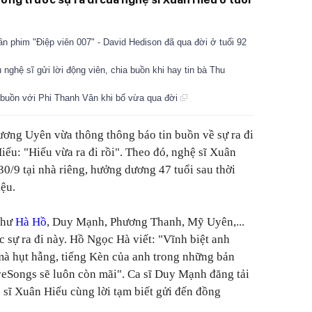
ần phim "Điệp viên 007" - David Hedison đã qua đời ở tuổi 92
 nghệ sĩ gửi lời động viên, chia buồn khi hay tin bà Thu
 buồn với Phi Thanh Vân khi bố vừa qua đời
hương Uyên vừa thông thông báo tin buồn về sự ra đi
ếu: "Hiếu vừa ra đi rồi". Theo đó, nghệ sĩ Xuân
0/9 tại nhà riêng, hưởng dương 47 tuổi sau thời
iệu.
như
Hà Hồ
, Duy Mạnh, Phương Thanh, Mỹ Uyên,...
c sự ra đi này. Hồ Ngọc Hà viết: "
Vĩnh biệt anh
mà hụt hẫng, tiếng Kèn của anh trong những bản
eSongs sẽ luôn còn mãi". Ca sĩ Duy Mạnh đăng tải
ệ sĩ Xuân Hiếu cùng lời tạm biết gửi đến đồng