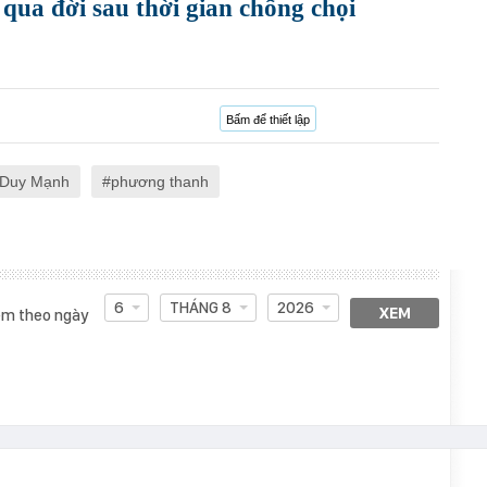
 qua đời sau thời gian chống chọi
Bấm để thiết lập
Duy Mạnh
phương thanh
6
THÁNG 8
2026
XEM
m theo ngày