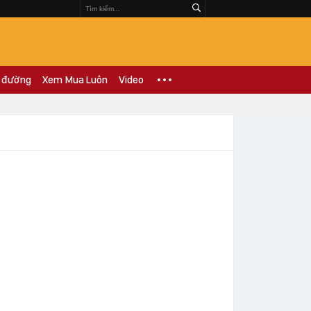
 đường
Xem Mua Luôn
Video