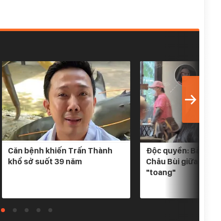
Căn bệnh khiến Trấn Thành
Độc quyền: Bắt gặp 
khổ sở suốt 39 năm
Châu Bùi giữa tin đ
"toang"