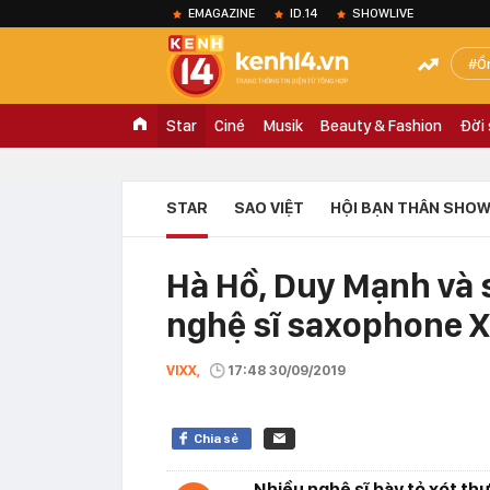
EMAGAZINE
ID.14
SHOWLIVE
Ồ
Star
Ciné
Musik
Beauty & Fashion
Đời
STAR
SAO VIỆT
HỘI BẠN THÂN SHOW
Hà Hồ, Duy Mạnh và 
nghệ sĩ saxophone X
VIXX,
17:48 30/09/2019
Chia sẻ
Nhiều nghệ sĩ bày tỏ xót thư