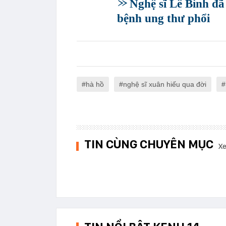
Nghệ sĩ Lê Bình đã
bệnh ung thư phổi
hà hồ
nghệ sĩ xuân hiếu qua đời
TIN CÙNG CHUYÊN MỤC
Xe