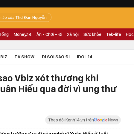
n ào của Thư Đan Nguyễn
 sống
Money.14
Ăn - Chơi - Đi
Xã hội
Sức khỏe
Tek-life
Học
BIZ
TV SHOW
ĐI SOI SAO ĐI
IDOL 14
sao Vbiz xót thương khi
uân Hiếu qua đời vì ung thư
Theo dõi Kenh14.vn trên
ơng trước sự ra đi của nghệ sĩ Xuân Hiếu ở tuổi